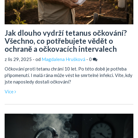
Jak dlouho vydrží tetanus očkování?
Všechno, co potřebujete vědět o
ochraně a očkovacích intervalech
z lis 29, 2025 - od
Magdalena Hrušková
-
0
Očkování proti tetanu chrání 10 let. Po této době je potřeba
připomenutí. I malá rána může vést ke smrtelné infekci. Víte, kdy
jste naposledy dostali očkování?
Více