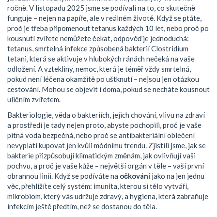
ročně.
V listopadu 2025 jsme se podívali na to, co skutečně
funguje – nejen na papíře, ale v reálném životě. Když se ptáte,
proč je třeba připomenout tetanus každých 10 let, nebo proč po
kousnutí zvířete nemůžete čekat, odpověď je jednoduchá:
tetanus
,
smrtelná infekce způsobená bakterií Clostridium
tetani, která se aktivuje v hlubokých ránách
nečeká na vaše
odložení. A
vztekliny
,
nemoc, která je téměř vždy smrtelná,
pokud není léčena okamžitě po uštknutí
– nejsou jen otázkou
cestování. Mohou se objevit i doma, pokud se necháte kousnout
uličním zvířetem.
Bakteriologie
,
věda o bakteriích, jejich chování, vlivu na zdraví
a prostředí
je tady nejen proto, abyste pochopili, proč je vaše
pitná voda bezpečná, nebo proč se antibakteriální oblečení
nevyplatí kupovat jen kvůli módnímu trendu. Zjistili jsme, jak se
bakterie přizpůsobují klimatickým změnám, jak ovlivňují vaši
pochvu, a proč je vaše kůže – největší orgán v těle – vaší první
obrannou linii. Když se podíváte na
očkování
jako na jen jednu
věc, přehlížíte celý systém: imunita, kterou si tělo vytváří,
mikrobiom, který vás udržuje zdravý, a hygiena, která zabraňuje
infekcím ještě předtím, než se dostanou do těla.