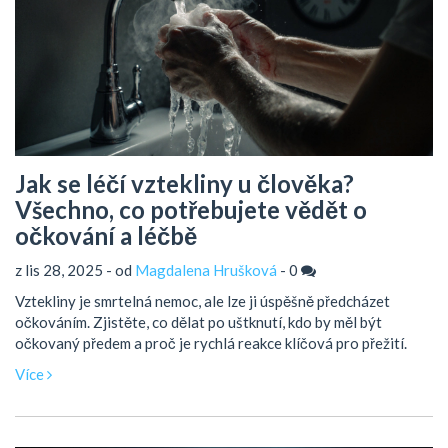
Jak se léčí vztekliny u člověka?
Všechno, co potřebujete vědět o
očkování a léčbě
z lis 28, 2025 - od
Magdalena Hrušková
-
0
Vztekliny je smrtelná nemoc, ale lze ji úspěšně předcházet
očkováním. Zjistěte, co dělat po uštknutí, kdo by měl být
očkovaný předem a proč je rychlá reakce klíčová pro přežití.
Více