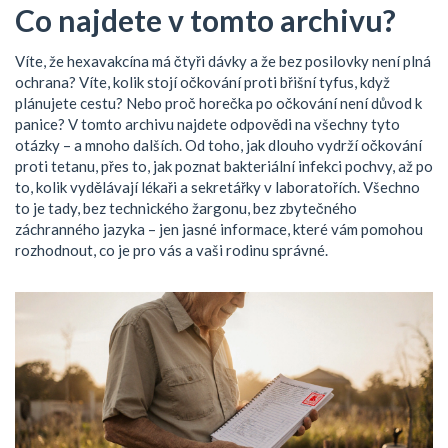
Co najdete v tomto archivu?
Víte, že hexavakcína má čtyři dávky a že bez posilovky není plná
ochrana? Víte, kolik stojí očkování proti břišní tyfus, když
plánujete cestu? Nebo proč horečka po očkování není důvod k
panice? V tomto archivu najdete odpovědi na všechny tyto
otázky – a mnoho dalších. Od toho, jak dlouho vydrží očkování
proti tetanu, přes to, jak poznat bakteriální infekci pochvy, až po
to, kolik vydělávají lékaři a sekretářky v laboratořích. Všechno
to je tady, bez technického žargonu, bez zbytečného
záchranného jazyka – jen jasné informace, které vám pomohou
rozhodnout, co je pro vás a vaši rodinu správné.