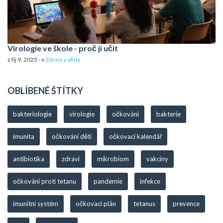
Virologie ve škole - proč ji učit
z říj 9, 2025 - v
Zdraví a věda
OBLÍBENÉ ŠTÍTKY
bakteriologie
virologie
očkování
bakterie
imunita
očkování dětí
očkovací kalendář
antibiotika
zdraví
mikrobiom
vakcíny
očkování proti tetanu
pandemie
infekce
imunitní systém
očkovací plán
tetanus
prevence