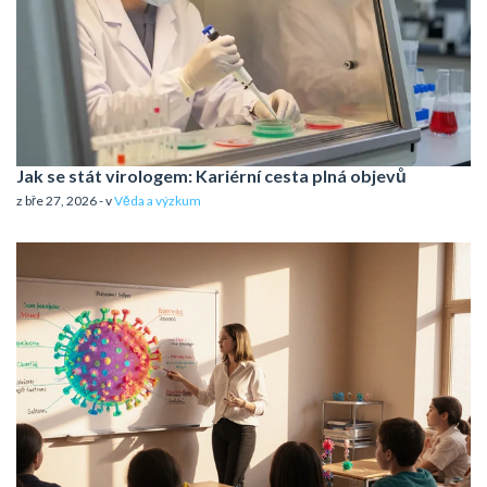
Jak se stát virologem: Kariérní cesta plná objevů
z bře 27, 2026 - v
Věda a výzkum