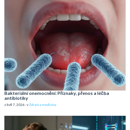
Bakteriální onemocnění: Příznaky, přenos a léčba
antibiotiky
z kvě 7, 2026 - v
Zdraví a medicína