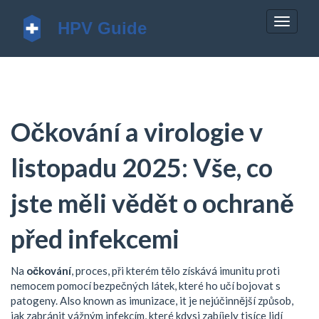
Zobrazi
navigac
Očkování a virologie v
listopadu 2025: Vše, co
jste měli vědět o ochraně
před infekcemi
Na
očkování
,
proces, při kterém tělo získává imunitu proti
nemocem pomocí bezpečných látek, které ho učí bojovat s
patogeny
. Also known as
imunizace
, it je nejúčinnější způsob,
jak zabránit vážným infekcím, které kdysi zabíjely tisíce lidí