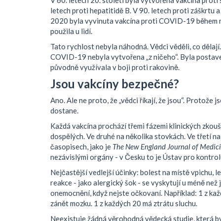
V 60. letech 20. století byla vytvořena vakcína proti s
letech proti hepatitidě B. V 90. letech proti záškrtu
2020 byla vyvinuta vakcína proti COVID-19 během mé
použila u lidí.
Tato rychlost nebyla náhodná. Vědci věděli, co dělají.
COVID-19 nebyla vytvořena „z ničeho“. Byla postav
původně využívala v boji proti rakovině.
Jsou vakcíny bezpečné?
Ano. Ale ne proto, že „vědci říkají, že jsou“. Protože j
dostane.
Každá vakcína prochází třemi fázemi klinických zkouš
dospělých. Ve druhé na několika stovkách. Ve třetí na 
časopisech, jako je
The New England Journal of Medic
nezávislými orgány - v Česku to je Ústav pro kontro
Nejčastější vedlejší účinky: bolest na místě vpichu, 
reakce - jako alergický šok - se vyskytují u méně než
onemocnění, když nejste očkovaní. Například: 1 z kaž
zánět mozku. 1 z každých 20 má ztrátu sluchu.
Neexistuje žádná věrohodná vědecká studie, která by