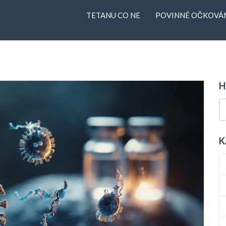
TETANU CO NE
POVINNÉ OČKOVÁN
H
K