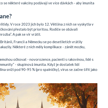
oto se některé vakcíny podávají ve více dávkách - aby imunita
tane?
tidy. V roce 2023 jich bylo 12. Většina z nich se vyskytla v
čkování přestalo být prioritou. Rodiče se obávali
hrozba“. A pak se vir vrátil.
Británii, Francii a Německu se po desetiletích vrátily
akazily. Některé z nich měly komplikace - zánět mozku,
 nemohou očkovat - novorozence, pacienti s rakovinou, lidé s
munity“ - skupinová imunita. Když je dostatek lidí
ina sníží pod 90-95 % (pro spalničky), virus se začne šířit jako