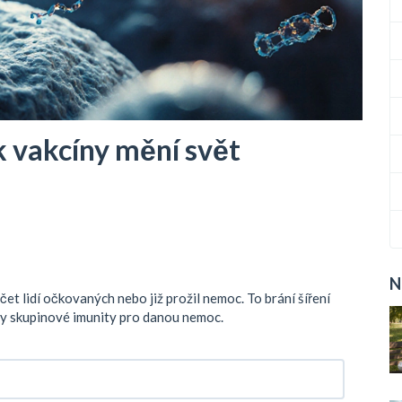
k vakcíny mění svět
N
et lidí očkovaných nebo již prožil nemoc. To brání šíření
iny skupinové imunity pro danou nemoc.