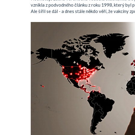
vznikla z podvodného článku z roku 1998, který byl po
Ale šířil se dál - a dnes stále někdo věří, že vakcíny 