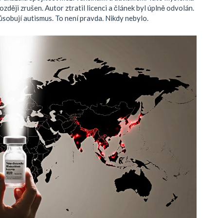
zději zrušen. Autor ztratil licenci a článek byl úplně odvolán.
způsobují autismus. To není pravda. Nikdy nebylo.