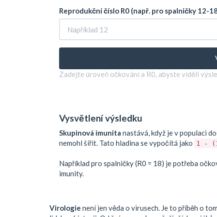
Reprodukční číslo R0 (např. pro spalničky 12-18
Zadejte úroveň očkování a R0, abyste viděli výsl
Vysvětlení výsledku
Skupinová imunita
nastává, když je v populaci d
nemohl šířit. Tato hladina se vypočítá jako
1 - (
Například pro spalničky (R0 = 18) je potřeba oč
imunity.
Virologie
není jen věda o virusech. Je to příběh o tom