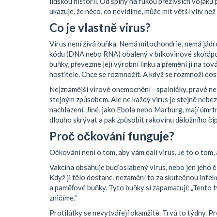
lidskou historii. Od špíny na rukou přeživších vojáků
ukazuje, že něco, co nevidíme, může mít větší vliv než 
Co je vlastně virus?
Virus není živá buňka. Nemá mitochondrie, nemá jádr
kódu (DNA nebo RNA) obalený v bílkovinové skořápce
buňky, převezme její výrobní linku a přemění ji na tová
hostitele. Chce se rozmnožit. A když se rozmnoží dost
Nejznámější virové onemocnění - spalničky, pravé ne
stejným způsobem. Ale ne každý virus je stejně nebez
nachlazení. Jiné, jako Ebola nebo Marburg, mají úmrt
dlouho skrývat a pak způsobit rakovinu děložního čí
Proč očkování funguje?
Očkování není o tom, aby vám dali virus. Je to o tom,
Vakcína obsahuje buď oslabený virus, nebo jen jeho čá
Když ji tělo dostane, nezamění to za skutečnou infekc
a paměťové buňky. Tyto buňky si zapamatují: „Tento tv
zničíme.“
Protilátky se nevytvářejí okamžitě. Trvá to týdny. Pro