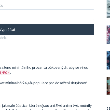
):
Vypočítat
edek.
osaženo minimálního procenta očkovaných, aby se virus
.
1/R0)
kovat minimálně 94,4% populace pro dosažení skupinové
, jak malé částice, které nejsou ani živé ani mrtvé, změnily
O