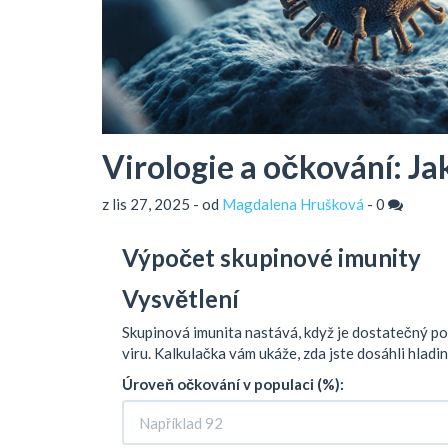
Virologie a očkování: Ja
z lis 27, 2025 - od
Magdalena Hrušková
-
0
Výpočet skupinové imunity
Vysvětlení
Skupinová imunita nastává, když je dostatečný poč
viru. Kalkulačka vám ukáže, zda jste dosáhli hlad
Úroveň očkování v populaci (%):