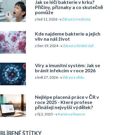
Jak se léčí bakterie v krku?
Příčiny, příznaky a co skutečně
pomůže
z led 11, 2026 - v
Zdraví a medicína
Kde najdeme bakterie a jejich
vliv na náš život
z čen 19, 2024 - v
Zdraví a životní styl
Viry a imunitní systém: Jak se
bránit infekcím v roce 2026
z kvě 27, 2026 - v
Zdraví a věda
Nejlépe placená práce v ČR v
roce 2025 - Které profese
přinášejí nejvyšší výdělek?
z říj 2, 2025 - v
Kariéra a finance
BLÍBENÉ ŠTÍTKY