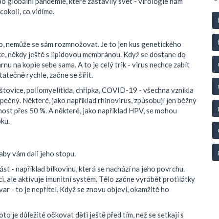
 po globální pandemie, které zastavily svět - virologie nám
cokoli, co vidíme.
o, nemůže se sám rozmnožovat. Je to jen kus genetického
, někdy ještě s lipidovou membránou. Když se dostane do
rnu na kopie sebe sama. A to je celý trik - virus nechce zabít
atečně rychle, začne se šířit.
štovice, poliomyelitida, chřipka, COVID-19 - všechna vznikla
pečný. Některé, jako například rhinovirus, způsobují jen běžný
nost přes 50 %. A některé, jako například HPV, se mohou
pku.
 aby vám dali jeho stopu.
st - například bílkovinu, která se nachází na jeho povrchu.
i, ale aktivuje imunitní systém. Tělo začne vyrábět protilátky
ar - to je nepřítel. Když se znovu objeví, okamžitě ho
to je důležité očkovat děti ještě před tím, než se setkají s