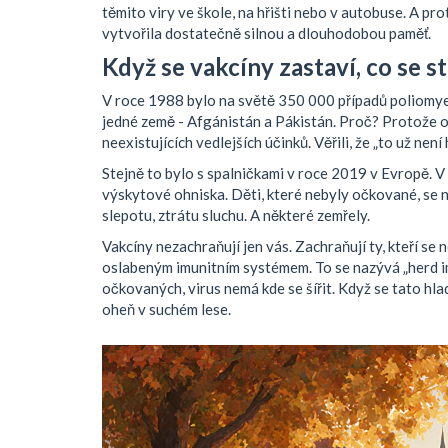
těmito viry ve škole, na hřišti nebo v autobuse. A pr
vytvořila dostatečně silnou a dlouhodobou paměť.
Když se vakcíny zastaví, co se s
V roce 1988 bylo na světě 350 000 případů poliomyeli
jedné země - Afgánistán a Pákistán. Proč? Protože o
neexistujících vedlejších účinků. Věřili, že „to už není 
Stejně to bylo s spalničkami v roce 2019 v Evropě. V 
výskytové ohniska. Děti, které nebyly očkované, se n
slepotu, ztrátu sluchu. A některé zemřely.
Vakcíny nezachraňují jen vás. Zachraňují ty, kteří se
oslabeným imunitním systémem. To se nazývá „herd im
očkovaných, virus nemá kde se šířit. Když se tato hlad
oheň v suchém lese.