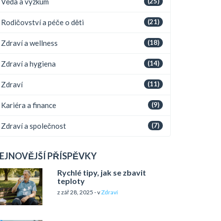
Věda a výzkum
(25)
Rodičovství a péče o děti
(21)
Zdraví a wellness
(18)
Zdraví a hygiena
(14)
Zdraví
(11)
Kariéra a finance
(9)
Zdraví a společnost
(7)
EJNOVĚJŠÍ PŘÍSPĚVKY
Rychlé tipy, jak se zbavit
teploty
z zář 28, 2025 - v
Zdraví