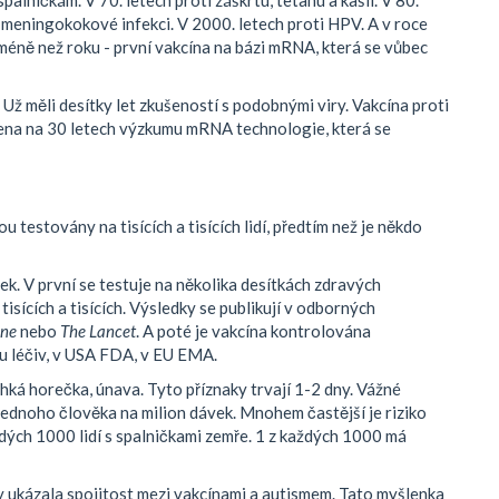
palničkám. V 70. letech proti záškrtu, tetanu a kašli. V 80.
 a meningokokové infekci. V 2000. letech proti HPV. A v roce
ně než roku - první vakcína na bázi mRNA, která se vůbec
 Už měli desítky let zkušeností s podobnými viry. Vakcína proti
ena na 30 letech výzkumu mRNA technologie, která se
sou testovány na tisících a tisících lidí, předtím než je někdo
ek. V první se testuje na několika desítkách zdravých
tisících a tisících. Výsledky se publikují v odborných
ine
nebo
The Lancet
. A poté je vakcína kontrolována
lu léčiv, v USA FDA, v EU EMA.
lehká horečka, únava. Tyto příznaky trvají 1-2 dny. Vážné
 jednoho člověka na milion dávek. Mnohem častější je riziko
dých 1000 lidí s spalničkami zemře. 1 z každých 1000 má
 ukázala spojitost mezi vakcínami a autismem. Tato myšlenka