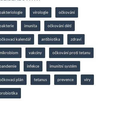
bakteriologie
virologie
očkování
bakterie
imunita
očkování dětí
očkovací kalendář
antibiotika
zdraví
mikrobiom
vakcíny
očkování proti tetanu
pandemie
infekce
imunitní systém
očkovací plán
tetanus
prevence
viry
probiotika