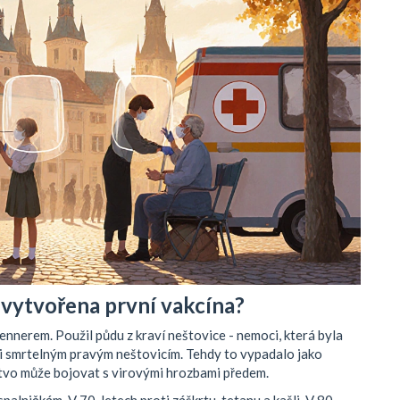
 vytvořena první vakcína?
nnerem. Použil půdu z kraví neštovice - nemoci, která byla
oti smrtelným pravým neštovicím. Tehdy to vypadalo jako
idstvo může bojovat s virovými hrozbami předem.