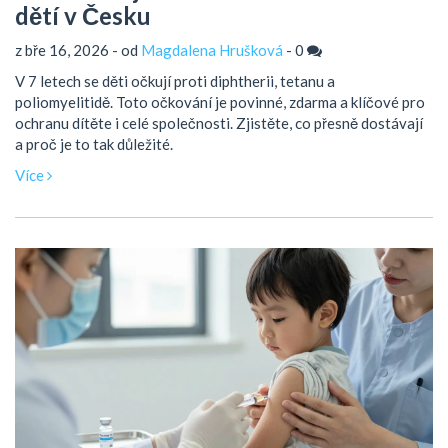
dětí v Česku
z bře 16, 2026 - od
Magdalena Hrušková
-
0
V 7 letech se děti očkují proti diphtherii, tetanu a
poliomyelitidě. Toto očkování je povinné, zdarma a klíčové pro
ochranu dítěte i celé společnosti. Zjistěte, co přesně dostávají
a proč je to tak důležité.
Více