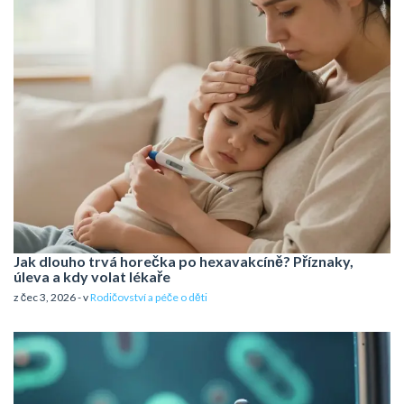
Jak dlouho trvá horečka po hexavakcíně? Příznaky,
úleva a kdy volat lékaře
z čec 3, 2026 - v
Rodičovství a péče o děti