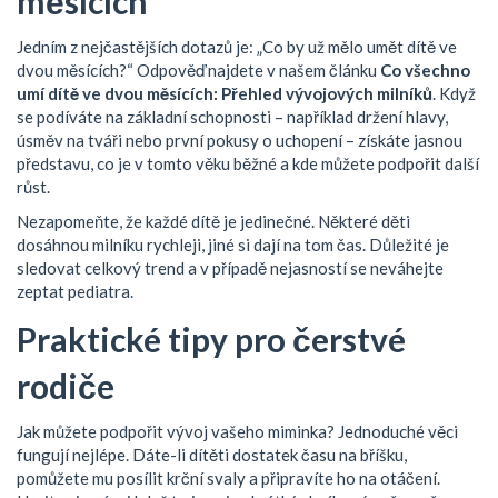
měsících
Jedním z nejčastějších dotazů je: „Co by už mělo umět dítě ve
dvou měsících?“ Odpověď najdete v našem článku
Co všechno
umí dítě ve dvou měsících: Přehled vývojových milníků
. Když
se podíváte na základní schopnosti – například držení hlavy,
úsměv na tváři nebo první pokusy o uchopení – získáte jasnou
představu, co je v tomto věku běžné a kde můžete podpořit další
růst.
Nezapomeňte, že každé dítě je jedinečné. Některé děti
dosáhnou milníku rychleji, jiné si dají na tom čas. Důležité je
sledovat celkový trend a v případě nejasností se neváhejte
zeptat pediatra.
Praktické tipy pro čerstvé
rodiče
Jak můžete podpořit vývoj vašeho miminka? Jednoduché věci
fungují nejlépe. Dáte-li dítěti dostatek času na bříšku,
pomůžete mu posílit krční svaly a připravíte ho na otáčení.