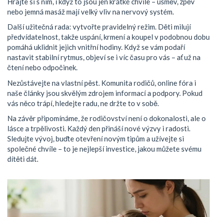
Hrajte si s ním, i když to jsou jen krátké chvíle – úsměv, zpěv
nebo jemná masáž mají velký vliv na nervový systém.
Další užitečná rada: vytvořte pravidelný režim. Děti milují
předvídatelnost, takže uspání, krmení a koupel v podobnou dobu
pomáhá uklidnit jejich vnitřní hodiny. Když se vám podaří
nastavit stabilní rytmus, objeví se i víc času pro vás – ať už na
čtení nebo odpočinek.
Nezůstávejte na vlastní pěst. Komunita rodičů, online fóra i
naše články jsou skvělým zdrojem informací a podpory. Pokud
vás něco trápí, hledejte radu, ne držte to v sobě.
Na závěr připomínáme, že rodičovství není o dokonalosti, ale o
lásce a trpělivosti. Každý den přináší nové výzvy i radosti.
Sledujte vývoj, buďte otevření novým tipům a užívejte si
společné chvíle – to je nejlepší investice, jakou můžete svému
dítěti dát.