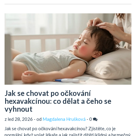
Jak se chovat po očkování
hexavakcínou: co dělat a čeho se
vyhnout
z led 28, 2026 - od
Magdalena Hrušková
-
0
Jak se chovat po očkování hexavakcínou? Zjistěte, co je
normální, když volat lékaře a jak zajistit dítěti klidný a bezpečný