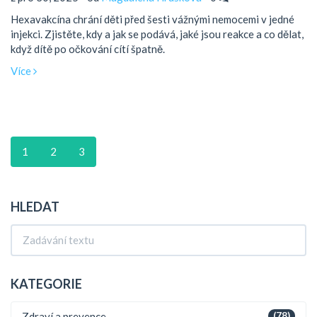
Hexavakcína chrání děti před šesti vážnými nemocemi v jedné
injekci. Zjistěte, kdy a jak se podává, jaké jsou reakce a co dělat,
když dítě po očkování cítí špatně.
Více
1
2
3
HLEDAT
KATEGORIE
Zdraví a prevence
(78)