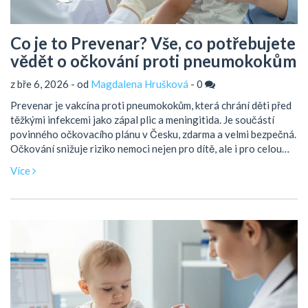
Co je to Prevenar? Vše, co potřebujete
vědět o očkování proti pneumokokům
z bře 6, 2026 - od
Magdalena Hrušková
-
0
Prevenar je vakcína proti pneumokokům, která chrání děti před
těžkými infekcemi jako zápal plic a meningitida. Je součástí
povinného očkovacího plánu v Česku, zdarma a velmi bezpečná.
Očkování snižuje riziko nemoci nejen pro dítě, ale i pro celou
rodinu.
Více