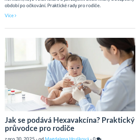
období po očkování. Praktické rady pro rodiče.
Více
Jak se podává Hexavakcína? Praktický
průvodce pro rodiče
z pro 30, 2025 - od
Magdalena Hrušková
-
0