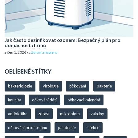
Jak často dezinfikovat ozonem: Bezpečný plán pro
domácnost i firmu
z čen 1, 2026 - v
Zdraví a hygiena
OBLÍBENÉ ŠTÍTKY
bakteriologie
virologie
očkování
bakterie
imunita
očkování dětí
očkovací kalendář
antibiotika
zdraví
mikrobiom
vakcíny
očkování proti tetanu
pandemie
infekce