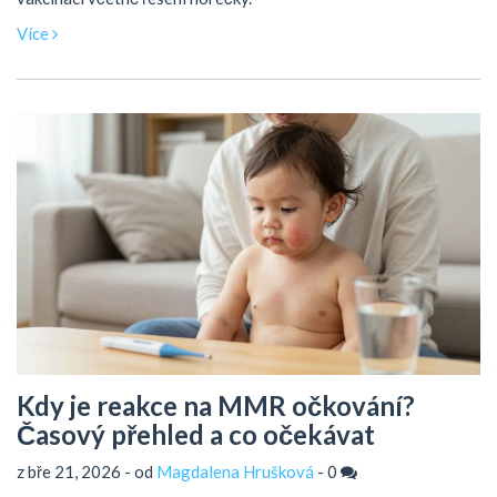
Více
Kdy je reakce na MMR očkování?
Časový přehled a co očekávat
z bře 21, 2026 - od
Magdalena Hrušková
-
0