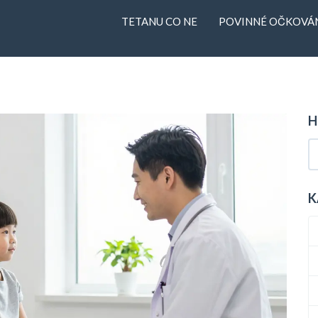
TETANU CO NE
POVINNÉ OČKOVÁN
H
K