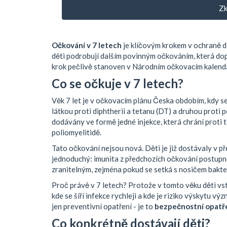
Zk
Očkování v 7 letech
je klíčovým krokem v ochraně d
děti podrobují dalším povinným očkováním, která dopl
krok pečlivě stanoven v Národním očkovacím kalendá
Co se očkuje v 7 letech?
Věk 7 let je v očkovacím plánu Česka obdobím, kdy s
látkou proti diphtherii a tetanu (DT) a druhou proti 
dodávány ve formě jedné injekce, která chrání proti
poliomyelitidě.
Tato očkování nejsou nová. Děti je již dostávaly v př
jednoduchý: imunita z předchozích očkování postupn
zranitelným, zejména pokud se setká s nosičem bakter
Proč právě v 7 letech? Protože v tomto věku děti vstu
kde se šíří infekce rychleji a kde je riziko výskytu
jen preventivní opatření - je to
bezpečnostní opatře
Co konkrétně dostávají děti?