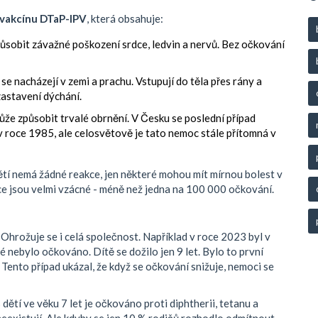
vakcínu DTaP-IPV
, která obsahuje:
způsobit závažné poškození srdce, ledvin a nervů. Bez očkování
se nacházejí v zemi a prachu. Vstupují do těla přes rány a
zastavení dýchání.
že způsobit trvalé obrnění. V Česku se poslední případ
 roce 1985, ale celosvětově je tato nemoc stále přítomná v
ětí nemá žádné reakce, jen některé mohou mít mírnou bolest v
ce jsou velmi vzácné - méně než jedna na 100 000 očkování.
Ohrožuje se i celá společnost. Například v roce 2023 byl v
 nebylo očkováno. Dítě se dožilo jen 9 let. Bylo to první
Tento případ ukázal, že když se očkování snižuje, nemoci se
ětí ve věku 7 let je očkováno proti diphtherii, tetanu a
neexistují. Ale kdyby se jen 10 % rodičů rozhodlo odmítnout