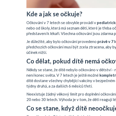
Kde a jak se očkuje?
Očkování v 7 letech se obvykle provádí v
pediatrick
nebo od školy, která má seznam dětí, které je třeba 
představení k lékaři. Všechna očkování jsou zdarma 
Je důležité, aby bylo očkování provedeno
právě v 7 
předchozích očkování musí být zcela ztracena, aby by
účinek nižší.
Co dělat, pokud dítě nemá očko
Někdy se stane, že dítě nebylo očkováno v dětství - 
není konec světa. V 7 letech je ještě možné
kompletn
dítě dostane všechny chybějící vakcíny v bezpečném
týdny druhá, a za dalších 6 měsíců třetí.
Neexistuje žádný věkový limit pro doplnění očkování. 
20 nebo 30 letech. Výhoda je v tom, že děti reagují lé
Co se stane, když dítě neoočkuj