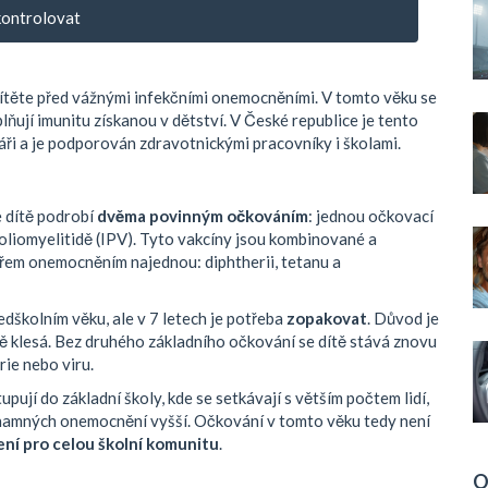
ontrolovat
ítěte před vážnými infekčními onemocněními. V tomto věku se
ňují imunitu získanou v dětství. V České republice je tento
ři a je podporován zdravotnickými pracovníky i školami.
e dítě podrobí
dvěma povinným očkováním
: jednou očkovací
poliomyelitidě (IPV). Tyto vakcíny jsou kombinované a
 třem onemocněním najednou: diphtherii, tetanu a
edškolním věku, ale v 7 letech je potřeba
zopakovat
. Důvod je
ě klesá. Bez druhého základního očkování se dítě stává znovu
ie nebo viru.
pují do základní školy, kde se setkávají s větším počtem lidí,
 významných onemocnění vyšší. Očkování v tomto věku tedy není
ní pro celou školní komunitu
.
O