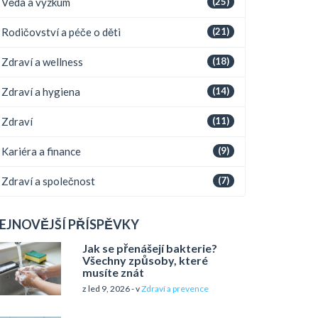
Věda a výzkum
(25)
Rodičovství a péče o děti
(21)
Zdraví a wellness
(18)
Zdraví a hygiena
(14)
Zdraví
(11)
Kariéra a finance
(9)
Zdraví a společnost
(7)
EJNOVĚJŠÍ PŘÍSPĚVKY
Jak se přenášejí bakterie?
Všechny způsoby, které
musíte znát
z led 9, 2026 - v
Zdraví a prevence