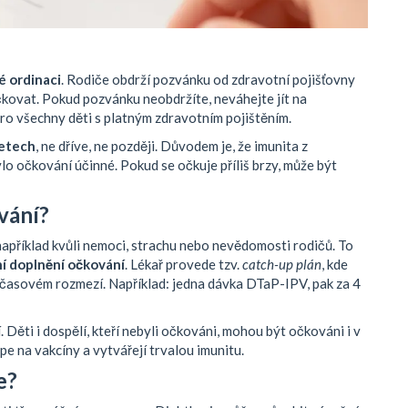
é ordinaci
. Rodiče obdrží pozvánku od zdravotní pojišťovny
očkovat. Pokud pozvánku neobdržíte, neváhejte jít na
pro všechny děti s platným zdravotním pojištěním.
letech
, ne dříve, ne později. Důvodem je, že imunita z
lo očkování účinné. Pokud se očkuje příliš brzy, může být
vání?
například kvůli nemoci, strachu nebo nevědomosti rodičů. To
í doplnění očkování
. Lékař provede tzv.
catch-up plán
, kde
 časovém rozmezí. Například: jedna dávka DTaP-IPV, pak za 4
Děti i dospělí, kteří nebyli očkováni, mohou být očkováni i v
pe na vakcíny a vytvářejí trvalou imunitu.
e?