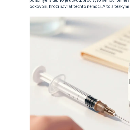
očkování, hrozí návrat těchto nemocí. A to s těžkými