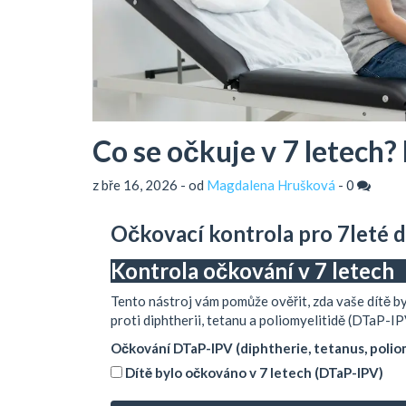
Co se očkuje v 7 letech?
z bře 16, 2026 - od
Magdalena Hrušková
-
0
Očkovací kontrola pro 7leté d
Kontrola očkování v 7 letech
Tento nástroj vám pomůže ověřit, zda vaše dítě b
proti diphtherii, tetanu a poliomyelitidě (DTaP-IP
Očkování DTaP-IPV (diphtherie, tetanus, polio
Dítě bylo očkováno v 7 letech (DTaP-IPV)