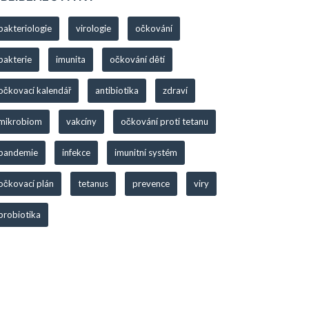
bakteriologie
virologie
očkování
bakterie
imunita
očkování dětí
očkovací kalendář
antibiotika
zdraví
mikrobiom
vakcíny
očkování proti tetanu
pandemie
infekce
imunitní systém
očkovací plán
tetanus
prevence
viry
probiotika