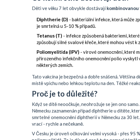
Děti ve věku 7 let obvykle dostávají
kombinovanou 
Diphtherie (D)
- bakteriální infekce, která může 
je smrtelná u 5-10 % případů.
Tetanus (T)
- infekce způsobená bakteriemi, které 
způsobují silné svalové křeče, které mohou vést k 
Poliomyelitida (IPV)
- virové onemocnění, které mů
přirozeného infekčního onemocnění polio vyskytl v
některých zemích.
Tato vakcína je bezpečná a dobře snášená. Většina d
místě vpichu nebo lehkou teplotu na den. Těžké reak
Proč je to důležité?
Když se dítě neoočkuje, neohrožuje se jen ono samo. 
Německu zaznamenán případ diphtherie u dítěte, které
smrtelné onemocnění diphtherií v Německu za 30 let. 
vrací - rychle a nečekaně.
V Česku je úroveň očkování velmi vysoká - přes 95 % d
poliomyelitidě. To je důvod, proč tyto nemoci téměř 