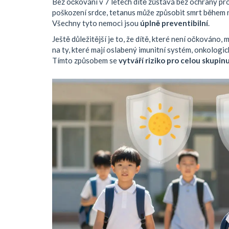
Bez očkování v 7 letech dítě zůstává bez ochrany p
poškození srdce, tetanus může způsobit smrt během n
Všechny tyto nemoci jsou
úplně preventibilní
.
Ještě důležitější je to, že dítě, které není očkováno, 
na ty, které mají oslabený imunitní systém, onkologic
Tímto způsobem se
vytváří riziko pro celou skupin