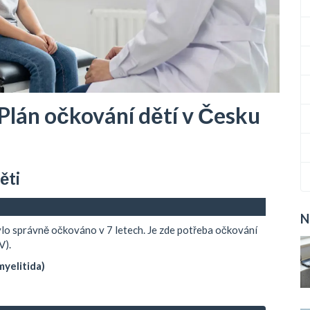
 Plán očkování dětí v Česku
ěti
N
ylo správně očkováno v 7 letech. Je zde potřeba očkování
V).
myelitida)