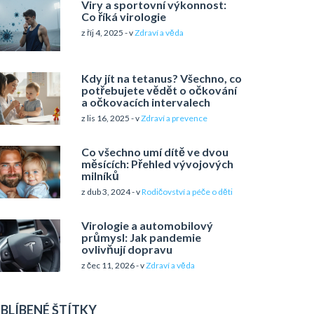
Viry a sportovní výkonnost:
Co říká virologie
z říj 4, 2025 - v
Zdraví a věda
Kdy jít na tetanus? Všechno, co
potřebujete vědět o očkování
a očkovacích intervalech
z lis 16, 2025 - v
Zdraví a prevence
Co všechno umí dítě ve dvou
měsících: Přehled vývojových
milníků
z dub 3, 2024 - v
Rodičovství a péče o děti
Virologie a automobilový
průmysl: Jak pandemie
ovlivňují dopravu
z čec 11, 2026 - v
Zdraví a věda
BLÍBENÉ ŠTÍTKY