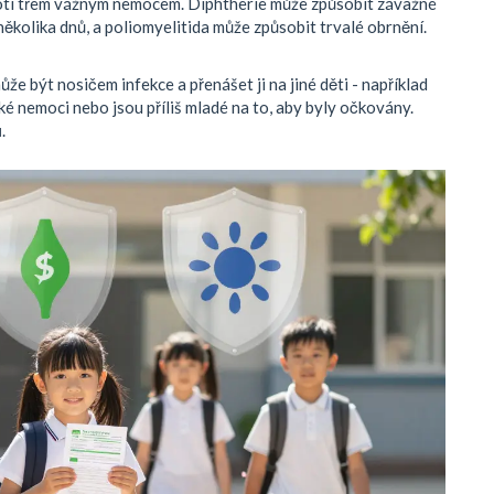
roti třem vážným nemocem. Diphtherie může způsobit závažné
ěkolika dnů, a poliomyelitida může způsobit trvalé obrnění.
může být nosičem infekce a přenášet ji na jiné děti - například
ké nemoci nebo jsou příliš mladé na to, aby byly očkovány.
u
.