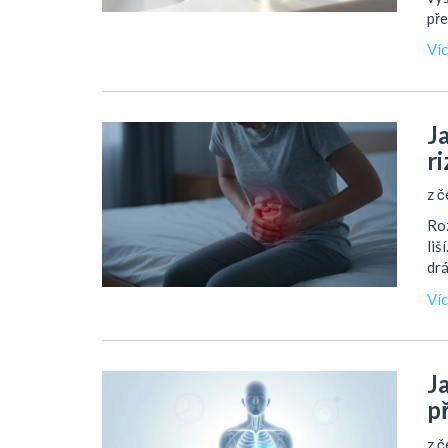
pře
Ví
J
r
z č
Roz
liš
drá
Ví
J
př
z č