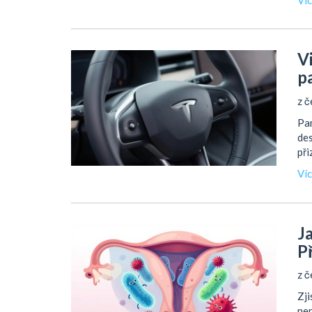
V
p
z č
Pan
des
př
Ví
J
P
z č
Zji
nep