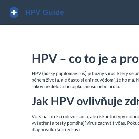
HPV – co to je a pr
HPV (lidský papilomavirus) je běžný virus, který se p
během života, ale často si ani neuvědomí, že ho má. 
rakovině děložního čípku, anusu nebo hrdla.
Jak HPV ovlivňuje zd
Většina infekcí odezní sama, ale riskantní typy moho
vyšetření a testy pomáhají virus zachytit včas. Poku
diagnostika šetří zdraví.