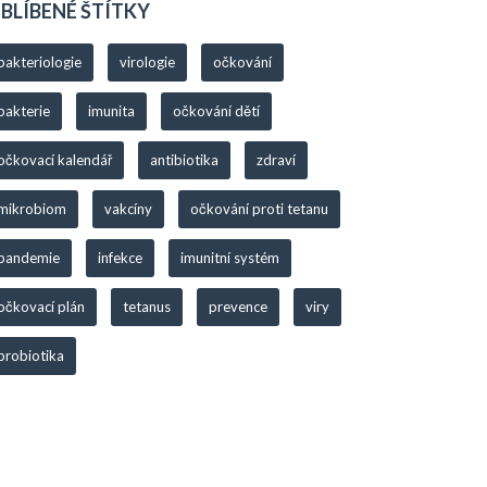
BLÍBENÉ ŠTÍTKY
bakteriologie
virologie
očkování
bakterie
imunita
očkování dětí
očkovací kalendář
antibiotika
zdraví
mikrobiom
vakcíny
očkování proti tetanu
pandemie
infekce
imunitní systém
očkovací plán
tetanus
prevence
viry
probiotika