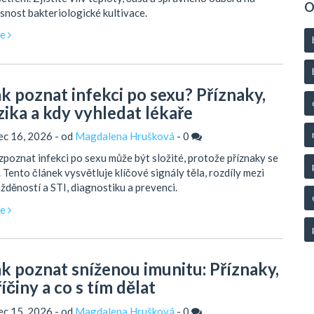
O
snost bakteriologické kultivace.
ce
ak poznat infekci po sexu? Příznaky,
izika a kdy vyhledat lékaře
ec 16, 2026 - od
Magdalena Hrušková
-
0
poznat infekci po sexu může být složité, protože příznaky se
í. Tento článek vysvětluje klíčové signály těla, rozdíly mezi
žděností a STI, diagnostiku a prevenci.
ce
ak poznat sníženou imunitu: Příznaky,
íčiny a co s tím dělat
ec 15, 2026 - od
Magdalena Hrušková
-
0