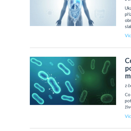
Uká
pří
obr
sla
Ví
C
p
m
z č
Co 
pot
živ
Ví