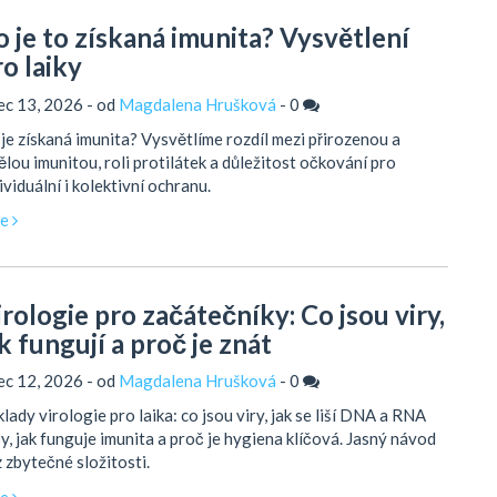
o je to získaná imunita? Vysvětlení
ro laiky
ec 13, 2026 - od
Magdalena Hrušková
-
0
je získaná imunita? Vysvětlíme rozdíl mezi přirozenou a
lou imunitou, roli protilátek a důležitost očkování pro
ividuální i kolektivní ochranu.
ce
irologie pro začátečníky: Co jsou viry,
k fungují a proč je znát
ec 12, 2026 - od
Magdalena Hrušková
-
0
lady virologie pro laika: co jsou viry, jak se liší DNA a RNA
y, jak funguje imunita a proč je hygiena klíčová. Jasný návod
 zbytečné složitosti.
ce