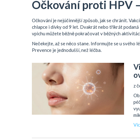
Očkování proti HPV –
Očkování je nejúčinnější způsob, jak se chránit. Vak
chlapce i dívky od 9 let. Dvakrát nebo třikrát podaná
vpichu můžete běžně pokračovat v běžných aktivitác
Nečekejte, až se něco stane. Informujte se u svého lé
Prevence je jednodušší, než léčba.
V
ov
z č
Obj
péč
vyu
mi
Ví