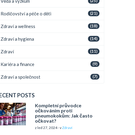
Věda a výzkum
(25)
Rodičovství a péče o děti
(21)
Zdraví a wellness
(18)
Zdraví a hygiena
(14)
Zdraví
(11)
Kariéra a finance
(9)
Zdraví a společnost
(7)
ECENT POSTS
Kompletní průvodce
očkováním proti
pneumokokům: Jak často
očkovat?
z led 27, 2024 - v
Zdraví