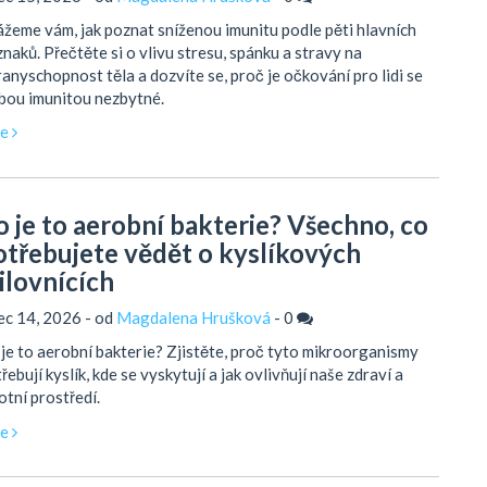
žeme vám, jak poznat sníženou imunitu podle pěti hlavních
znaků. Přečtěte si o vlivu stresu, spánku a stravy na
anyschopnost těla a dozvíte se, proč je očkování pro lidi se
bou imunitou nezbytné.
ce
o je to aerobní bakterie? Všechno, co
otřebujete vědět o kyslíkových
ilovnících
ec 14, 2026 - od
Magdalena Hrušková
-
0
je to aerobní bakterie? Zjistěte, proč tyto mikroorganismy
řebují kyslík, kde se vyskytují a jak ovlivňují naše zdraví a
otní prostředí.
ce