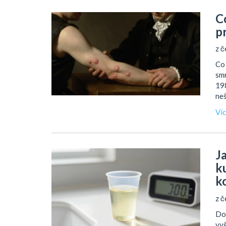
C
p
z č
Co 
smr
198
neš
Ví
J
ku
k
z č
Dov
vyš