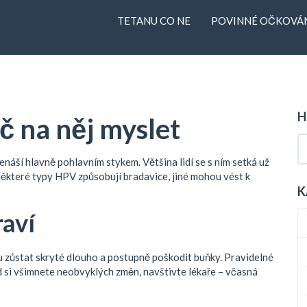
TETANU CO NE
POVINNÉ OČKOVÁN
H
oč na něj myslet
řenáší hlavně pohlavním stykem. Většina lidí se s ním setká už
Některé typy HPV způsobují bradavice, jiné mohou vést k
K
raví
u zůstat skryté dlouho a postupně poškodit buňky. Pravidelné
d si všimnete neobvyklých změn, navštivte lékaře – včasná