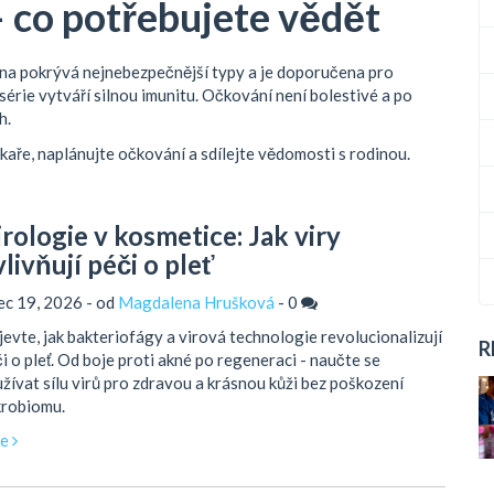
 co potřebujete vědět
cína pokrývá nejnebezpečnější typy a je doporučena pro
 série vytváří silnou imunitu. Očkování není bolestivé a po
h.
kaře, naplánujte očkování a sdílejte vědomosti s rodinou.
irologie v kosmetice: Jak viry
livňují péči o pleť
ec 19, 2026 - od
Magdalena Hrušková
-
0
evte, jak bakteriofágy a virová technologie revolucionalizují
R
i o pleť. Od boje proti akné po regeneraci - naučte se
žívat sílu virů pro zdravou a krásnou kůži bez poškození
krobiomu.
ce