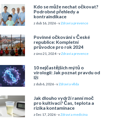
Kdo se může nechat očkovat?
Podrobné přehledy a
kontraindikace
z dub 16, 2026 - v
Zdraví a prevence
Povinné očkování v České
republice: Kompletní
průvodce pro rok 2024
z úno 21, 2024 - v
Zdraví a prevence
10 nejčastějších mýtů o
virologii: Jak poznat pravdu od
lži
z dub 6, 2026 - v
Zdraví a věda
Jak dlouho vydrží ranní moč
pro kultivaci? Čas, teplota a
rizika kontaminace
z čec 17, 2026 - v
Zdraví a medicína