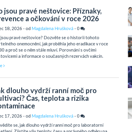
o jsou pravé neštovice: Příznaky,
revence a očkování v roce 2026
ec 18, 2026 - od
Magdalena Hrušková
-
0
jsou pravé neštovice? Dozvěte se o historii tohoto
telného onemocnění, jak proběhla jeho eradikace v roce
0 a proč se o něm stále mluví. Porovnání s ovčími
tovicemi a informace o současných rezervách vakcín.
ce
ak dlouho vydrží ranní moč pro
ltivaci? Čas, teplota a rizika
ontaminace
ec 17, 2026 - od
Magdalena Hrušková
-
0
ědíte se, jak dlouho vydrží ranní moč pro laboratorní
etření. Zjistíte vliv teploty, času a správného odběru na