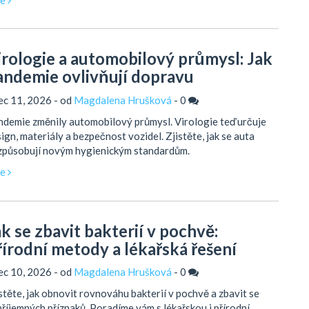
irologie a automobilový průmysl: Jak
andemie ovlivňují dopravu
ec 11, 2026 - od
Magdalena Hrušková
-
0
demie změnily automobilový průmysl. Virologie teď určuje
ign, materiály a bezpečnost vozidel. Zjistěte, jak se auta
izpůsobují novým hygienickým standardům.
ce
ak se zbavit bakterií v pochvě:
řírodní metody a lékařská řešení
ec 10, 2026 - od
Magdalena Hrušková
-
0
stěte, jak obnovit rovnováhu bakterií v pochvě a zbavit se
říjemných příznaků. Poradíme vám s lékařskou i přírodní