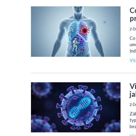
C
p
z č
Co 
umě
ind
Ví
V
ja
z č
Zák
typ
bez
Ví