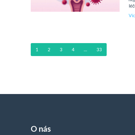
léč
Ví
1
2
3
4
…
33
O nás