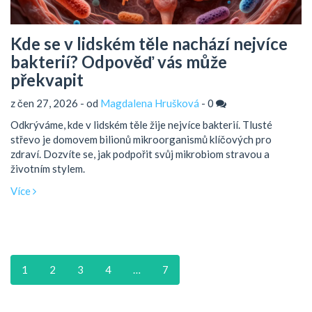
Kde se v lidském těle nachází nejvíce
bakterií? Odpověď vás může
překvapit
z čen 27, 2026 - od
Magdalena Hrušková
-
0
Odkrýváme, kde v lidském těle žije nejvíce bakterií. Tlusté
střevo je domovem bilionů mikroorganismů klíčových pro
zdraví. Dozvíte se, jak podpořit svůj mikrobiom stravou a
životním stylem.
Více
1
2
3
4
…
7