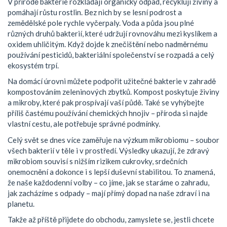
V přírodě bakterie rozkládají organický odpad, recyklují živiny a
pomáhají růstu rostlin. Bez nich by se lesní podrost a
zemědělské pole rychle vyčerpaly. Voda a půda jsou plné
různých druhů bakterií, které udržují rovnováhu mezi kyslíkem a
oxidem uhličitým. Když dojde k znečištění nebo nadměrnému
používání pesticidů, bakteriální společenství se rozpadá a celý
ekosystém trpí.
Na domácí úrovni můžete podpořit užitečné bakterie v zahradě
kompostováním zeleninových zbytků. Kompost poskytuje živiny
a mikroby, které pak prospívají vaší půdě. Také se vyhýbejte
příliš častému používání chemických hnojiv – příroda si najde
vlastní cestu, ale potřebuje správné podmínky.
Celý svět se dnes více zaměřuje na výzkum mikrobiomu – soubor
všech bakterií v těle i v prostředí. Výsledky ukazují, že zdravý
mikrobiom souvisí s nižším rizikem cukrovky, srdečních
onemocnění a dokonce i s lepší duševní stabilitou. To znamená,
že naše každodenní volby – co jíme, jak se staráme o zahradu,
jak zacházíme s odpady – mají přímý dopad na naše zdraví i na
planetu.
Takže až příště přijdete do obchodu, zamyslete se, jestli chcete