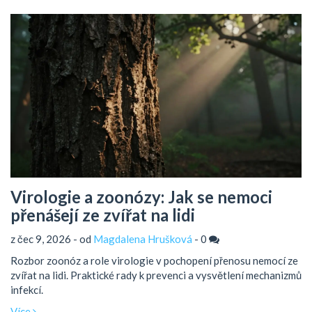
Virologie a zoonózy: Jak se nemoci
přenášejí ze zvířat na lidi
z čec 9, 2026 - od
Magdalena Hrušková
-
0
Rozbor zoonóz a role virologie v pochopení přenosu nemocí ze
zvířat na lidi. Praktické rady k prevenci a vysvětlení mechanizmů
infekcí.
Více