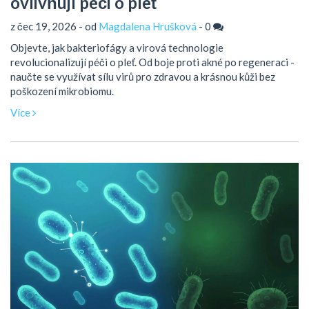
ovlivňují péči o pleť
z čec 19, 2026 - od
Magdalena Hrušková
-
0
Objevte, jak bakteriofágy a virová technologie
revolucionalizují péči o pleť. Od boje proti akné po regeneraci -
naučte se využívat sílu virů pro zdravou a krásnou kůži bez
poškození mikrobiomu.
Více