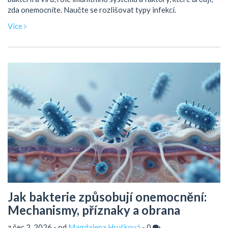
zda onemocníte. Naučte se rozlišovat typy infekcí.
Více
Jak bakterie způsobují onemocnění:
Mechanismy, příznaky a obrana
z čec 2, 2026 - od
Magdalena Hrušková
-
0