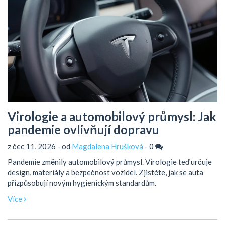
Virologie a automobilový průmysl: Jak
pandemie ovlivňují dopravu
z čec 11, 2026 - od
Magdalena Hrušková
-
0
Pandemie změnily automobilový průmysl. Virologie teď určuje
design, materiály a bezpečnost vozidel. Zjistěte, jak se auta
přizpůsobují novým hygienickým standardům.
Více