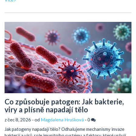
Co způsobuje patogen: Jak bakterie,
viry a plísně napadají tělo
z čec 8, 2026 - od
Magdalena Hrušková
-
0
Jak patogeny napadají tělo? Odhalujeme mechanismy invaze
bakterií a virů, role imunitního systému a faktory, které určují,