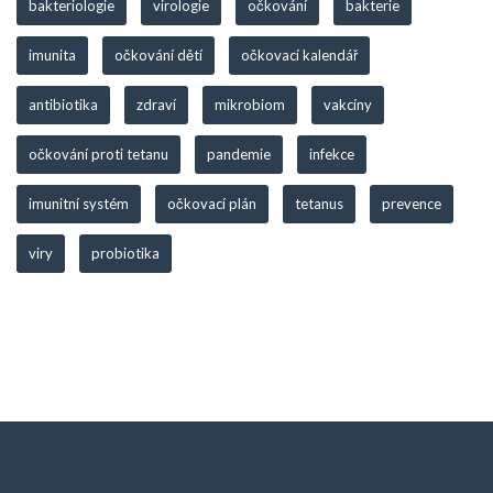
bakteriologie
virologie
očkování
bakterie
imunita
očkování dětí
očkovací kalendář
antibiotika
zdraví
mikrobiom
vakcíny
očkování proti tetanu
pandemie
infekce
imunitní systém
očkovací plán
tetanus
prevence
viry
probiotika