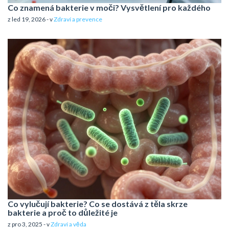
Co znamená bakterie v moči? Vysvětlení pro každého
z led 19, 2026 - v
Zdraví a prevence
Co vylučují bakterie? Co se dostává z těla skrze
bakterie a proč to důležité je
z pro 3, 2025 - v
Zdraví a věda