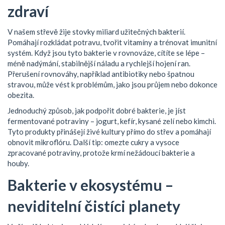
zdraví
V našem střevě žije stovky miliard užitečných bakterií.
Pomáhají rozkládat potravu, tvořit vitamíny a trénovat imunitní
systém. Když jsou tyto bakterie v rovnováze, cítíte se lépe –
méně nadýmání, stabilnější náladu a rychlejší hojení ran.
Přerušení rovnováhy, například antibiotiky nebo špatnou
stravou, může vést k problémům, jako jsou průjem nebo dokonce
obezita.
Jednoduchý způsob, jak podpořit dobré bakterie, je jíst
fermentované potraviny – jogurt, kefír, kysané zelí nebo kimchi.
Tyto produkty přinášejí živé kultury přímo do střev a pomáhají
obnovit mikroflóru. Další tip: omezte cukry a vysoce
zpracované potraviny, protože krmí nežádoucí bakterie a
houby.
Bakterie v ekosystému –
neviditelní čistíci planety