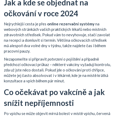
Jak a kde se objednat na
očkování v roce 2024
Nejrychlejší cesta je přes
online rezervační systémy
na
webových stránkách vašich praktických lékařů nebo místních
zdravotních středisek. Pokud vám to nevyhovuje, stačí zavolat
na recepci a domluvit si termín. Většina očkovacích středisek
má alespoň dva volné dny v týdnu, takže najdete čas i během
pracovní pauzy.
Nezapomeňte si připravit
potvrzení o pojištění
a případně
předchozí očkovací průkaz – některé vakcíny vyžadují kontrolu,
zda už jste něco dostali. Pokud jde o očkování proti chřipce,
můžete jej často absolvovat i v lékárně, kde je na místě krátká
konzultace a vpich během pár minut.
Co očekávat po vakcíně a jak
snížit nepříjemnosti
Po vpichu se může objevit mírná bolest v místě vpichu, červená