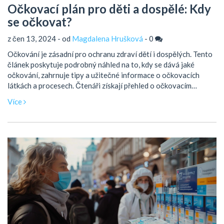
Očkovací plán pro děti a dospělé: Kdy
se očkovat?
z čen 13, 2024 - od
Magdalena Hrušková
-
0
Očkování je zásadní pro ochranu zdraví dětí i dospělých. Tento
článek poskytuje podrobný náhled na to, kdy se dává jaké
očkování, zahrnuje tipy a užitečné informace o očkovacích
látkách a procesech. Čtenáři získají přehled o očkovacím
kalendáři a důležitosti jednotlivých vakcinací.
Více