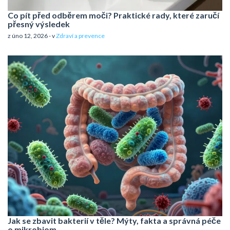
Co pít před odběrem moči? Praktické rady, které zaručí
přesný výsledek
z úno 12, 2026 - v
Zdraví a prevence
Jak se zbavit bakterií v těle? Mýty, fakta a správná péče
o mikrobiom