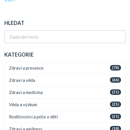
a jak lze tuto formu imunizace kombinovat s dalšími
preventivními opatřeními pro nejlepší ochranu zdraví.
HLEDAT
KATEGORIE
Zdraví a prevence
(78)
Zdraví a věda
(66)
Zdraví a medicína
(31)
Věda a výzkum
(25)
Rodičovství a péče o děti
(21)
Zdraví a wellness
(18)