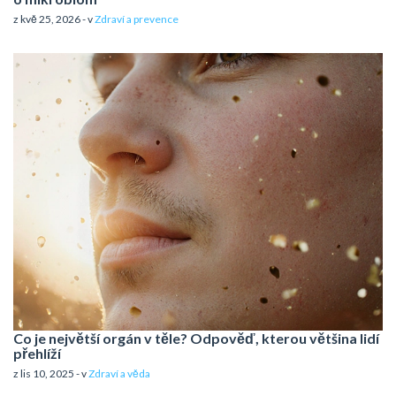
z kvě 25, 2026 - v
Zdraví a prevence
Co je největší orgán v těle? Odpověď, kterou většina lidí
přehlíží
z lis 10, 2025 - v
Zdraví a věda