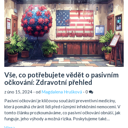
Vše, co potřebujete vědět o pasivním
očkování: Zdravotní přehled
z úno 15, 2024 - od
Magdalena Hrušková
-
0
Pasivní očkování je klíčovou součástí preventivní medicíny,
která pomáhá chránit lidi před různými infekčními nemocemi. V
tomto článku prozkoumáváme, co pasivní očkování obnáší, jak
funguje, jeho výhody a možná rizika. Poskytujeme také
poradenství o situacích, kdy je pasivní očkování nejvíce vhodné
Více