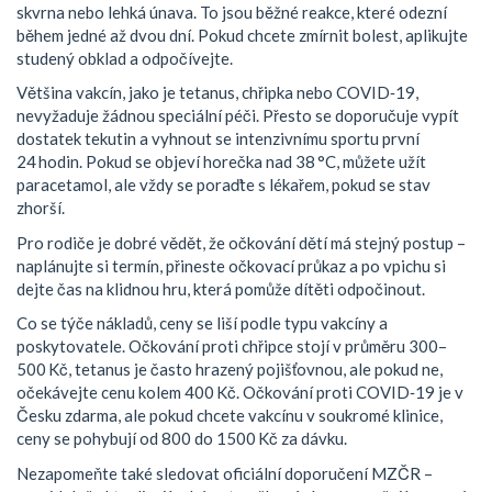
skvrna nebo lehká únava. To jsou běžné reakce, které odezní
během jedné až dvou dní. Pokud chcete zmírnit bolest, aplikujte
studený obklad a odpočívejte.
Většina vakcín, jako je tetanus, chřipka nebo COVID‑19,
nevyžaduje žádnou speciální péči. Přesto se doporučuje vypít
dostatek tekutin a vyhnout se intenzivnímu sportu první
24 hodin. Pokud se objeví horečka nad 38 °C, můžete užít
paracetamol, ale vždy se poraďte s lékařem, pokud se stav
zhorší.
Pro rodiče je dobré vědět, že očkování dětí má stejný postup –
naplánujte si termín, přineste očkovací průkaz a po vpichu si
dejte čas na klidnou hru, která pomůže dítěti odpočinout.
Co se týče nákladů, ceny se liší podle typu vakcíny a
poskytovatele. Očkování proti chřipce stojí v průměru 300–
500 Kč, tetanus je často hrazený pojišťovnou, ale pokud ne,
očekávejte cenu kolem 400 Kč. Očkování proti COVID‑19 je v
Česku zdarma, ale pokud chcete vakcínu v soukromé klinice,
ceny se pohybují od 800 do 1500 Kč za dávku.
Nezapomeňte také sledovat oficiální doporučení MZČR –