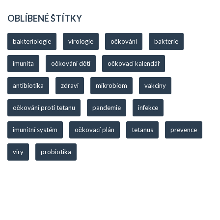
OBLÍBENÉ ŠTÍTKY
bakteriologie
virologie
očkování
bakterie
imunita
očkování dětí
očkovací kalendář
antibiotika
zdraví
mikrobiom
vakcíny
očkování proti tetanu
pandemie
infekce
imunitní systém
očkovací plán
tetanus
prevence
viry
probiotika