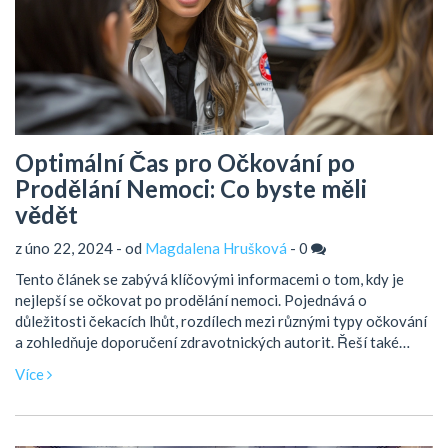
Optimální Čas pro Očkování po
Prodělání Nemoci: Co byste měli
vědět
z úno 22, 2024 - od
Magdalena Hrušková
-
0
Tento článek se zabývá klíčovými informacemi o tom, kdy je
nejlepší se očkovat po prodělání nemoci. Pojednává o
důležitosti čekacích lhůt, rozdílech mezi různými typy očkování
a zohledňuje doporučení zdravotnických autorit. Řeší také
běžné mýty a nejasnosti, které panují v oblasti očkování.
Více
Čtenáři získají podrobný přehled o tom, jak a kdy plánovat
očkování po onemocnění, aby zajistili nejlepší ochranu pro sebe
a své blízké.