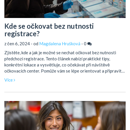
Kde se očkovat bez nutnosti
registrace?
z čen 6, 2024 - od
Magdalena Hrušková
-
0
Zjistěte, kde a jak je možné se nechat očkovat bez nutnosti
předchozí registrace. Tento článek nabízí praktické tipy,
konkrétní lokace a vysvětluje, co očekávat při návštěvě
očkovacích center. Pomůže vám se lépe orientovat a připravit
na očkování bez složitých postupů.
Více