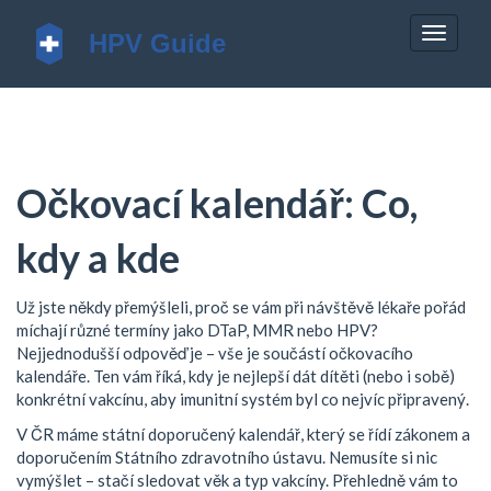
Zobrazi
navigac
Očkovací kalendář: Co,
kdy a kde
Už jste někdy přemýšleli, proč se vám při návštěvě lékaře pořád
míchají různé termíny jako DTaP, MMR nebo HPV?
Nejjednodušší odpověď je – vše je součástí očkovacího
kalendáře. Ten vám říká, kdy je nejlepší dát dítěti (nebo i sobě)
konkrétní vakcínu, aby imunitní systém byl co nejvíc připravený.
V ČR máme státní doporučený kalendář, který se řídí zákonem a
doporučením Státního zdravotního ústavu. Nemusíte si nic
vymýšlet – stačí sledovat věk a typ vakcíny. Přehledně vám to