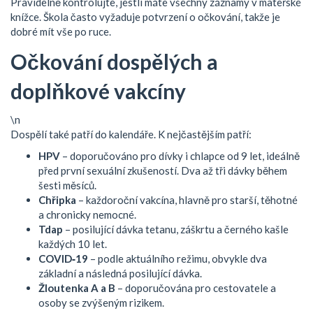
Pravidelně kontrolujte, jestli máte všechny záznamy v mateřské
knížce. Škola často vyžaduje potvrzení o očkování, takže je
dobré mít vše po ruce.
Očkování dospělých a
doplňkové vakcíny
\n
Dospělí také patří do kalendáře. K nejčastějším patří:
HPV
– doporučováno pro dívky i chlapce od 9 let, ideálně
před první sexuální zkušeností. Dva až tři dávky během
šesti měsíců.
Chřipka
– každoroční vakcína, hlavně pro starší, těhotné
a chronicky nemocné.
Tdap
– posilující dávka tetanu, záškrtu a černého kašle
každých 10 let.
COVID‑19
– podle aktuálního režimu, obvykle dva
základní a následná posilující dávka.
Žloutenka A a B
– doporučována pro cestovatele a
osoby se zvýšeným rizikem.