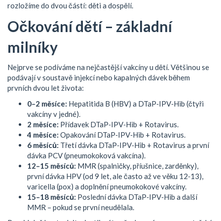
rozložíme do dvou částí: děti a dospělí.
Očkování dětí – základní
milníky
Nejprve se podíváme na nejčastější vakcíny u dětí. Většinou se
podávají v soustavě injekcí nebo kapalných dávek během
prvních dvou let života:
0–2 měsíce:
Hepatitida B (HBV) a DTaP‑IPV‑Hib (čtyři
vakcíny v jedné).
2 měsíce:
Přídavek DTaP‑IPV‑Hib + Rotavirus.
4 měsíce:
Opakování DTaP‑IPV‑Hib + Rotavirus.
6 měsíců:
Třetí dávka DTaP‑IPV‑Hib + Rotavirus a první
dávka PCV (pneumokoková vakcína).
12–15 měsíců:
MMR (spalničky, příušnice, zarděnky),
první dávka HPV (od 9 let, ale často až ve věku 12‑13),
varicella (pox) a doplnění pneumokokové vakcíny.
15–18 měsíců:
Poslední dávka DTaP‑IPV‑Hib a další
MMR – pokud se první neudělala.