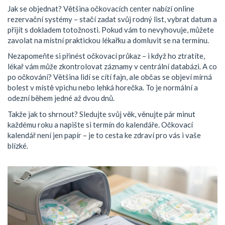
Jak se objednat? Většina očkovacích center nabízí online
rezervační systémy – stačí zadat svůj rodný list, vybrat datum a
přijít s dokladem totožnosti. Pokud vám to nevyhovuje, můžete
zavolat na místní praktickou lékařku a domluvit se na termínu.
Nezapomeňte si přinést očkovací průkaz – i když ho ztratíte,
lékař vám může zkontrolovat záznamy v centrální databázi. A co
po očkování? Většina lidí se cítí fajn, ale občas se objeví mírná
bolest v místě vpichu nebo lehká horečka. To je normální a
odezní během jedné až dvou dnů.
Takže jak to shrnout? Sledujte svůj věk, věnujte pár minut
každému roku a napište si termín do kalendáře. Očkovací
kalendář není jen papír – je to cesta ke zdraví pro vás i vaše
blízké.