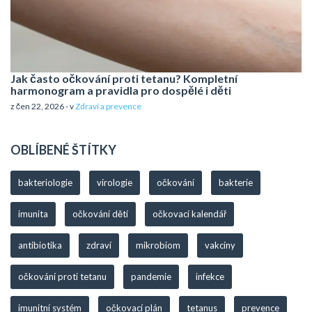
Jak často očkování proti tetanu? Kompletní
harmonogram a pravidla pro dospělé i děti
z čen 22, 2026 - v
Zdraví a prevence
OBLÍBENÉ ŠTÍTKY
bakteriologie
virologie
očkování
bakterie
imunita
očkování dětí
očkovací kalendář
antibiotika
zdraví
mikrobiom
vakcíny
očkování proti tetanu
pandemie
infekce
imunitní systém
očkovací plán
tetanus
prevence