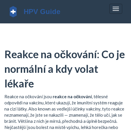
Zobrazi
navigac
Reakce na očkování: Co je
normální a kdy volat
lékaře
Reakce na očkování jsou
reakce na očkování
,
tělesné
odpovědi na vakcínu, které ukazují, že imunitní systém reaguje
na cizí látky
. Also known as
vedlejší účinky vakcíny
, tyto reakce
neznamenají, že jste se nakazili — znamenají, že tělo učí, jak se
bránit.
Většina z nich je mírná, přechodná a úplně bezpečná.
Nejčastější jsou bolest na místě vpichu, lehká horečka nebo