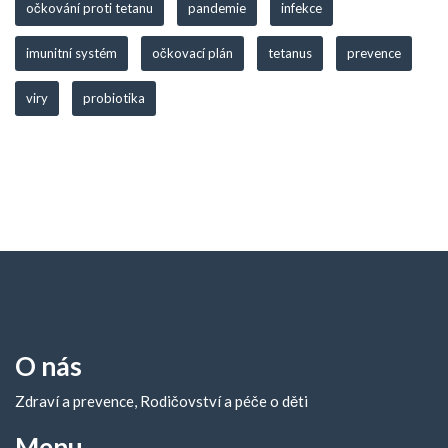
očkování proti tetanu
pandemie
infekce
imunitní systém
očkovací plán
tetanus
prevence
viry
probiotika
O nás
Zdraví a prevence, Rodičovství a péče o děti
Menu