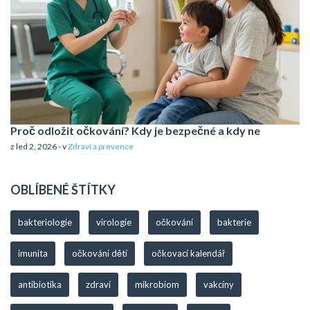
Proč odložit očkování? Kdy je bezpečné a kdy ne
z led 2, 2026 - v
Zdraví a prevence
OBLÍBENÉ ŠTÍTKY
bakteriologie
virologie
očkování
bakterie
imunita
očkování dětí
očkovací kalendář
antibiotika
zdraví
mikrobiom
vakcíny