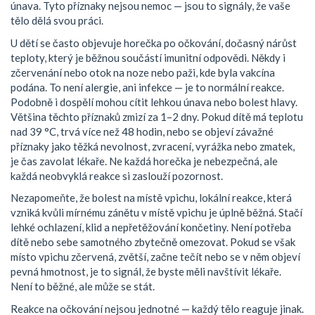
únava. Tyto příznaky nejsou nemoc — jsou to signály, že vaše
tělo dělá svou práci.
U dětí se často objevuje
horečka po očkování
,
dočasný nárůst
teploty, který je běžnou součástí imunitní odpovědi
. Někdy i
zčervenání nebo otok na noze nebo paži, kde byla vakcína
podána. To není alergie, ani infekce — je to normální reakce.
Podobně i dospělí mohou cítit lehkou únava nebo bolest hlavy.
Většina těchto příznaků zmizí za 1–2 dny. Pokud dítě má teplotu
nad 39 °C, trvá více než 48 hodin, nebo se objeví závažné
příznaky jako těžká nevolnost, zvracení, vyrážka nebo zmatek,
je čas zavolat lékaře. Ne každá horečka je nebezpečná, ale
každá neobvyklá reakce si zaslouží pozornost.
Nezapomeňte, že
bolest na místě vpichu
,
lokální reakce, která
vzniká kvůli mírnému zánětu v místě vpichu
je úplně běžná. Stačí
lehké ochlazení, klid a nepřetěžování končetiny. Není potřeba
dítě nebo sebe samotného zbytečně omezovat. Pokud se však
místo vpichu zčervená, zvětší, začne tečít nebo se v něm objeví
pevná hmotnost, je to signál, že byste měli navštívit lékaře.
Není to běžné, ale může se stát.
Reakce na očkování nejsou jednotné — každý tělo reaguje jinak.