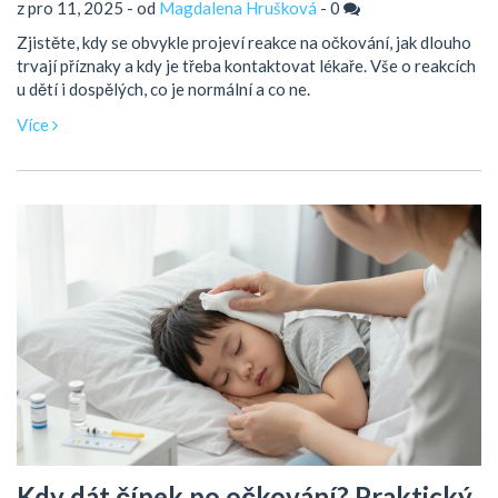
z pro 11, 2025 - od
Magdalena Hrušková
-
0
Zjistěte, kdy se obvykle projeví reakce na očkování, jak dlouho
trvají příznaky a kdy je třeba kontaktovat lékaře. Vše o reakcích
u dětí i dospělých, co je normální a co ne.
Více
Kdy dát čípek po očkování? Praktický