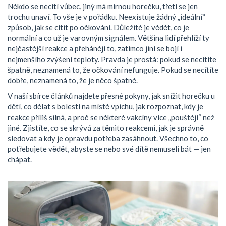
Někdo se necítí vůbec, jiný má mírnou horečku, třetí se jen
trochu unaví. To vše je v pořádku. Neexistuje žádný „ideální“
způsob, jak se cítit po očkování. Důležité je vědět, co je
normální a co už je varovným signálem. Většina lidí přehlíží ty
nejčastější reakce a přehánějí to, zatímco jiní se bojí i
nejmenšího zvýšení teploty. Pravda je prostá: pokud se necítíte
špatně, neznamená to, že očkování nefunguje. Pokud se necítíte
dobře, neznamená to, že je něco špatně.
V naší sbírce článků najdete přesné pokyny, jak snížit horečku u
dětí, co dělat s bolestí na místě vpichu, jak rozpoznat, kdy je
reakce příliš silná, a proč se některé vakcíny více „pouštějí“ než
jiné. Zjistíte, co se skrývá za těmito reakcemi, jak je správně
sledovat a kdy je opravdu potřeba zasáhnout. Všechno to, co
potřebujete vědět, abyste se nebo své dítě nemuseli bát — jen
chápat.