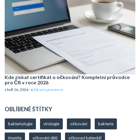
Kde získat certifikát o očkování? Kompletní průvodce
pro ČR v roce 2026
z kvě 16, 2026 - v
Zdraví a prevence
OBLÍBENÉ ŠTÍTKY
bakteriologie
virologie
očkování
bakterie
imunita
očkování dětí
očkovací kalendář