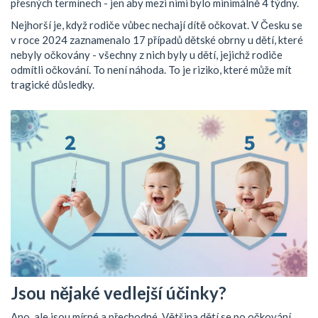
přesných termínech - jen aby mezi nimi bylo minimálně 4 týdny.
Nejhorší je, když rodiče vůbec nechají dítě očkovat. V Česku se
v roce 2024 zaznamenalo 17 případů dětské obrny u dětí, které
nebyly očkovány - všechny z nich byly u dětí, jejichž rodiče
odmítli očkování. To není náhoda. To je riziko, které může mít
tragické důsledky.
Jsou nějaké vedlejší účinky?
Ano, ale jsou mírné a přechodné. Většina dětí se po očkování