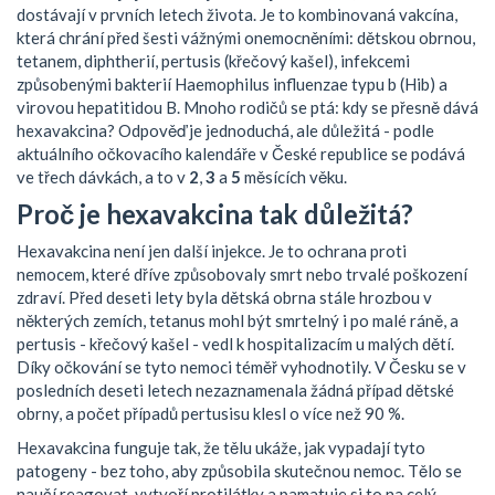
dostávají v prvních letech života. Je to kombinovaná vakcína,
která chrání před šesti vážnými onemocněními: dětskou obrnou,
tetanem, diphtherií, pertusis (křečový kašel), infekcemi
způsobenými bakterií Haemophilus influenzae typu b (Hib) a
virovou hepatitidou B. Mnoho rodičů se ptá: kdy se přesně dává
hexavakcina? Odpověď je jednoduchá, ale důležitá - podle
aktuálního očkovacího kalendáře v České republice se podává
ve třech dávkách, a to v
2
,
3
a
5
měsících věku.
Proč je hexavakcina tak důležitá?
Hexavakcina není jen další injekce. Je to ochrana proti
nemocem, které dříve způsobovaly smrt nebo trvalé poškození
zdraví. Před deseti lety byla dětská obrna stále hrozbou v
některých zemích, tetanus mohl být smrtelný i po malé ráně, a
pertusis - křečový kašel - vedl k hospitalizacím u malých dětí.
Díky očkování se tyto nemoci téměř vyhodnotily. V Česku se v
posledních deseti letech nezaznamenala žádná případ dětské
obrny, a počet případů pertusisu klesl o více než 90 %.
Hexavakcina funguje tak, že tělu ukáže, jak vypadají tyto
patogeny - bez toho, aby způsobila skutečnou nemoc. Tělo se
naučí reagovat, vytvoří protilátky a pamatuje si to na celý