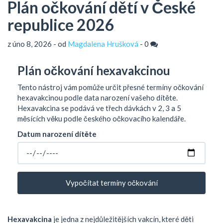
Plán očkování dětí v České
republice 2026
z úno 8, 2026 - od
Magdalena Hrušková
-
0
Plán očkování hexavakcinou
Tento nástroj vám pomůže určit přesné termíny očkování
hexavakcinou podle data narození vašeho dítěte.
Hexavakcina se podává ve třech dávkách v 2, 3 a 5
měsících věku podle českého očkovacího kalendáře.
Datum narození dítěte
Vypočítat termíny očkování
Hexavakcina
je jedna z nejdůležitějších vakcín, které děti