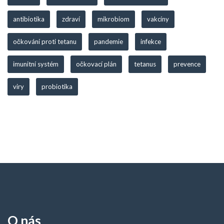
antibiotika
zdraví
mikrobiom
vakcíny
očkování proti tetanu
pandemie
infekce
imunitní systém
očkovací plán
tetanus
prevence
viry
probiotika
O nás