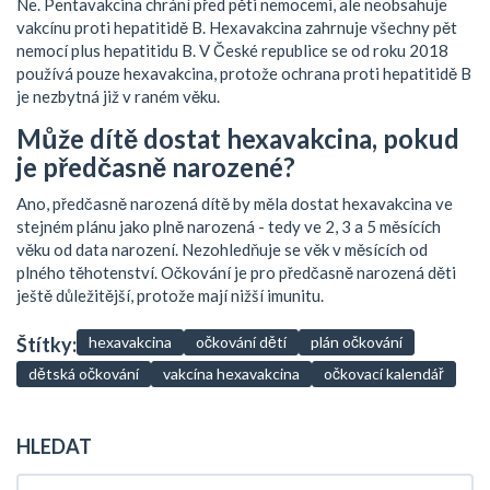
Ne. Pentavakcina chrání před pěti nemocemi, ale neobsahuje
vakcínu proti hepatitidě B. Hexavakcina zahrnuje všechny pět
nemocí plus hepatitidu B. V České republice se od roku 2018
používá pouze hexavakcina, protože ochrana proti hepatitidě B
je nezbytná již v raném věku.
Může dítě dostat hexavakcina, pokud
je předčasně narozené?
Ano, předčasně narozená dítě by měla dostat hexavakcina ve
stejném plánu jako plně narozená - tedy ve 2, 3 a 5 měsících
věku od data narození. Nezohledňuje se věk v měsících od
plného těhotenství. Očkování je pro předčasně narozená děti
ještě důležitější, protože mají nižší imunitu.
Štítky:
hexavakcina
očkování dětí
plán očkování
dětská očkování
vakcína hexavakcina
očkovací kalendář
HLEDAT