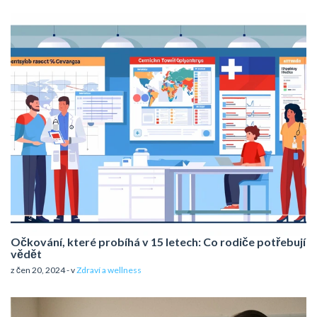
Očkování, které probíhá v 15 letech: Co rodiče potřebují
vědět
z čen 20, 2024 - v
Zdraví a wellness