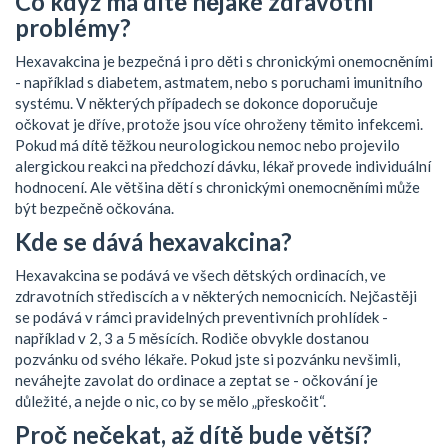
Co když má dítě nějaké zdravotní
problémy?
Hexavakcina je bezpečná i pro děti s chronickými onemocněními
- například s diabetem, astmatem, nebo s poruchami imunitního
systému. V některých případech se dokonce doporučuje
očkovat je dříve, protože jsou více ohroženy těmito infekcemi.
Pokud má dítě těžkou neurologickou nemoc nebo projevilo
alergickou reakci na předchozí dávku, lékař provede individuální
hodnocení. Ale většina dětí s chronickými onemocněními může
být bezpečně očkována.
Kde se dává hexavakcina?
Hexavakcina se podává ve všech dětských ordinacích, ve
zdravotních střediscích a v některých nemocnicích. Nejčastěji
se podává v rámci pravidelných preventivních prohlídek -
například v 2, 3 a 5 měsících. Rodiče obvykle dostanou
pozvánku od svého lékaře. Pokud jste si pozvánku nevšimli,
neváhejte zavolat do ordinace a zeptat se - očkování je
důležité, a nejde o nic, co by se mělo „přeskočit“.
Proč nečekat, až dítě bude větší?