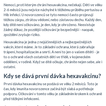
Nemoci, proti kterým chrání hexavakcina, nečekají. Děti ve věku
2-6 měsíců jsou nejvíce náchylné k těžkému průběhu pertusisu a
Hib infekcí. U novorozenců se tyto nemoci často projevují
těžkou zácpu, ztrátou vědomí, nebo zástavou dechu. Každý den,
kdy dítě není očkováno, je den, kdy je ohroženo. Neexistuje
žádný důkaz, že pozdější očkování je bezpečnější - naopak,
zpoždění zvyšuje riziko.
Hexavakcina je jedna z nejúčinnějších a nejbezpečnějších
vakcín, které máme. Je to základní ochrana, která zabraňuje
trápení, hospitalizacím a smrti. A není to jen o vašem dítěti - je
to o ochraně všech ostatních dětí ve třídě, v kojeneckém
oddělení, v rodině. Když se dítě očkuje, chráníte nejen sebe, ale i
ostatní.
Kdy se dává první dávka hexavakcinu?
První dávka hexavakcinu se podává ve věku 2 měsíců. Toto je
čas, kdy imunita novorozence začíná být slabá a potřebuje
podporu. Očkování v tomto věku je základním krokem k ochraně
před těžkými infekcemi.