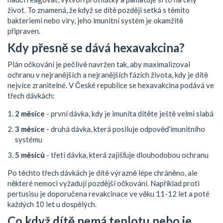
život. To znamená, že když se dítě později setká s těmito
bakteriemi nebo viry, jeho imunitní systém je okamžitě
připraven.
Kdy přesně se dává hexavakcina?
Plán očkování je pečlivě navržen tak, aby maximalizoval
ochranu v nejranějších a nejranějších fázích života, kdy je dítě
nejvíce zranitelné. V České republice se hexavakcina podává ve
třech dávkách:
2 měsíce
- první dávka, kdy je imunita dítěte ještě velmi slabá
3 měsíce
- druhá dávka, která posiluje odpověď imunitního
systému
5 měsíců
- třetí dávka, která zajišťuje dlouhodobou ochranu
Po těchto třech dávkách je dítě výrazně lépe chráněno, ale
některé nemoci vyžadují pozdější očkování. Například proti
pertusisu je doporučena revakcinace ve věku 11-12 let a poté
každých 10 let u dospělých.
Co když dítě nemá teplotu nebo je