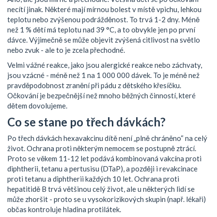
necítí jinak. Některé mají mírnou bolest v místě vpichu, lehkou
teplotu nebo zvýšenou podrážděnost. To trvá 1-2 dny. Méně
než 1 % dětí má teplotu nad 39 °C, a to obvykle jen po první
dávce. Výjimečně se může objevit zvýšená citlivost na světlo
nebo zvuk - ale to je zcela přechodné.
Velmi vážné reakce, jako jsou alergické reakce nebo záchvaty,
jsou vzácné - méně než 1 na 1 000 000 dávek. To je méně než
pravděpodobnost zranění při pádu z dětského křesíčku.
Očkování je bezpečnější než mnoho běžných činností, které
dětem dovolujeme.
Co se stane po třech dávkách?
Po třech dávkách hexavakcinu dítě není „plně chráněno“ na celý
život. Ochrana proti některým nemocem se postupně ztrácí.
Proto se věkem 11-12 let podává kombinovaná vakcína proti
diphtherii, tetanu a pertusisu (DTaP), a později i revakcinace
proti tetanu a diphtherii každých 10 let. Ochrana proti
hepatitidě B trvá většinou celý život, ale u některých lidí se
může zhoršit - proto se u vysokorizikových skupin (např. lékaři)
občas kontroluje hladina protilátek.