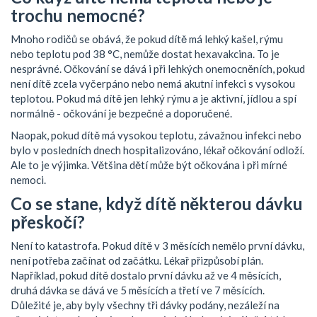
trochu nemocné?
Mnoho rodičů se obává, že pokud dítě má lehký kašel, rýmu
nebo teplotu pod 38 °C, nemůže dostat hexavakcina. To je
nesprávné. Očkování se dává i při lehkých onemocněních, pokud
není dítě zcela vyčerpáno nebo nemá akutní infekci s vysokou
teplotou. Pokud má dítě jen lehký rýmu a je aktivní, jídlou a spí
normálně - očkování je bezpečné a doporučené.
Naopak, pokud dítě má vysokou teplotu, závažnou infekci nebo
bylo v posledních dnech hospitalizováno, lékař očkování odloží.
Ale to je výjimka. Většina dětí může být očkována i při mírné
nemoci.
Co se stane, když dítě některou dávku
přeskočí?
Není to katastrofa. Pokud dítě v 3 měsících nemělo první dávku,
není potřeba začínat od začátku. Lékař přizpůsobí plán.
Například, pokud dítě dostalo první dávku až ve 4 měsících,
druhá dávka se dává ve 5 měsících a třetí ve 7 měsících.
Důležité je, aby byly všechny tři dávky podány, nezáleží na