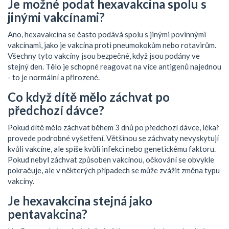
Je možné podat hexavakcina spolu s
jinými vakcínami?
Ano, hexavakcina se často podává spolu s jinými povinnými
vakcínami, jako je vakcína proti pneumokokům nebo rotavirům.
Všechny tyto vakcíny jsou bezpečné, když jsou podány ve
stejný den. Tělo je schopné reagovat na více antigenů najednou
- to je normální a přirozené.
Co když dítě mělo záchvat po
předchozí dávce?
Pokud dítě mělo záchvat během 3 dnů po předchozí dávce, lékař
provede podrobné vyšetření. Většinou se záchvaty nevyskytují
kvůli vakcíne, ale spíše kvůli infekci nebo genetickému faktoru.
Pokud nebyl záchvat způsoben vakcínou, očkování se obvykle
pokračuje, ale v některých případech se může zvážit změna typu
vakcíny.
Je hexavakcina stejná jako
pentavakcina?