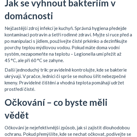
Jak se vyhnout bakteriím v
domácnosti
Nejčastější zdroj infekcí je kuchyň. Správná hygiena předejde
kontaminaci potravin a šetří rodinné zdraví. Myjte si ruce před a
po manipulaci s jídlem, používejte čisté prkénko a dezinfikujte
povrchy teplou mýdlovou vodou. Pokud máte doma vodní
systém, nezapomeňte na teplotu – Legionella umí přežít až
45 °C, ale při 60 °C se zahyne.
Další jednoduchý trik: pravidelně kontrolujte, kde se bakterie
ukrývají. V pračce, lednici či sprše se mohou šířit nebezpečné
kmeny. Pravidelné čištění a vhodná teplota pomáhají udržet
prostředí čisté.
Očkování – co byste měli
vědět
Očkování je nejefektivnější způsob, jak si zajistit dlouhodobou
ochranu. Pokud přemýšlíte, kde se nechat očkovat, podívejte se