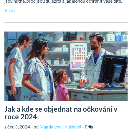
jsou nutná, proč jsou důležitá a jak mohou ochránit vaše dítě.
Více
Jak a kde se objednat na očkování v
roce 2024
z čec 3, 2024 - od
Magdalena Hrušková
-
0