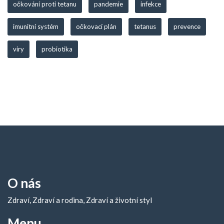
očkování proti tetanu
pandemie
infekce
imunitní systém
očkovací plán
tetanus
prevence
viry
probiotika
O nás
Zdraví, Zdraví a rodina, Zdraví a životní styl
Menu