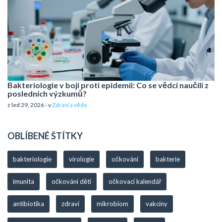
Bakteriologie v boji proti epidemii: Co se vědci naučili z
posledních výzkumů?
z led 29, 2026 - v
Zdraví a věda
OBLÍBENÉ ŠTÍTKY
bakteriologie
virologie
očkování
bakterie
imunita
očkování dětí
očkovací kalendář
antibiotika
zdraví
mikrobiom
vakcíny