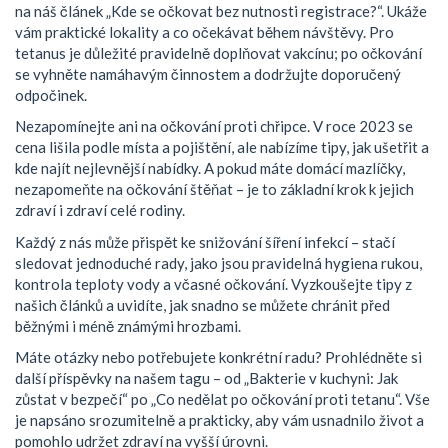
na náš článek „Kde se očkovat bez nutnosti registrace?“. Ukáže
vám praktické lokality a co očekávat během návštěvy. Pro
tetanus je důležité pravidelně doplňovat vakcínu; po očkování
se vyhněte namáhavým činnostem a dodržujte doporučený
odpočinek.
Nezapomínejte ani na očkování proti chřipce. V roce 2023 se
cena lišila podle místa a pojištění, ale nabízíme tipy, jak ušetřit a
kde najít nejlevnější nabídky. A pokud máte domácí mazlíčky,
nezapomeňte na očkování štěňat – je to základní krok k jejich
zdraví i zdraví celé rodiny.
Každý z nás může přispět ke snižování šíření infekcí – stačí
sledovat jednoduché rady, jako jsou pravidelná hygiena rukou,
kontrola teploty vody a včasné očkování. Vyzkoušejte tipy z
našich článků a uvidíte, jak snadno se můžete chránit před
běžnými i méně známými hrozbami.
Máte otázky nebo potřebujete konkrétní radu? Prohlédněte si
další příspěvky na našem tagu – od „Bakterie v kuchyni: Jak
zůstat v bezpečí“ po „Co nedělat po očkování proti tetanu“. Vše
je napsáno srozumitelně a prakticky, aby vám usnadnilo život a
pomohlo udržet zdraví na vyšší úrovni.