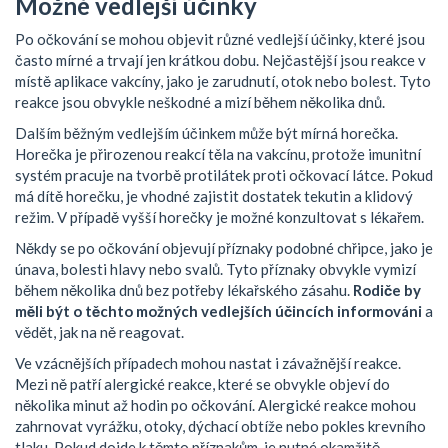
Možné vedlejší účinky
Po očkování se mohou objevit různé vedlejší účinky, které jsou
často mírné a trvají jen krátkou dobu. Nejčastější jsou reakce v
místě aplikace vakcíny, jako je zarudnutí, otok nebo bolest. Tyto
reakce jsou obvykle neškodné a mizí během několika dnů.
Dalším běžným vedlejším účinkem může být mírná horečka.
Horečka je přirozenou reakcí těla na vakcínu, protože imunitní
systém pracuje na tvorbě protilátek proti očkovací látce. Pokud
má dítě horečku, je vhodné zajistit dostatek tekutin a klidový
režim. V případě vyšší horečky je možné konzultovat s lékařem.
Někdy se po očkování objevují příznaky podobné chřipce, jako je
únava, bolesti hlavy nebo svalů. Tyto příznaky obvykle vymizí
během několika dnů bez potřeby lékařského zásahu.
Rodiče by
měli být o těchto možných vedlejších účincích informováni
a
vědět, jak na ně reagovat.
Ve vzácnějších případech mohou nastat i závažnější reakce.
Mezi ně patří alergické reakce, které se obvykle objeví do
několika minut až hodin po očkování. Alergické reakce mohou
zahrnovat vyrážku, otoky, dýchací obtíže nebo pokles krevního
tlaku. Pokud dojde k těmto příznakům, je nutné okamžitě