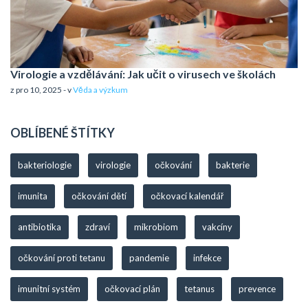
Virologie a vzdělávání: Jak učit o virusech ve školách
z pro 10, 2025 - v
Věda a výzkum
OBLÍBENÉ ŠTÍTKY
bakteriologie
virologie
očkování
bakterie
imunita
očkování dětí
očkovací kalendář
antibiotika
zdraví
mikrobiom
vakcíny
očkování proti tetanu
pandemie
infekce
imunitní systém
očkovací plán
tetanus
prevence