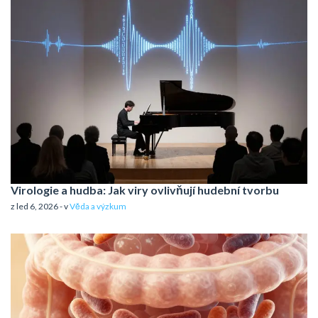
Virologie a hudba: Jak viry ovlivňují hudební tvorbu
z led 6, 2026 - v
Věda a výzkum