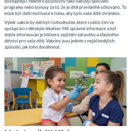
dostupnější. Některé pojišťovny také nabízejí speciální
programy nebo bonusy za to, že je dítě pravidelně očkováno. To
může být další motivace k tomu, aby bylo vaše dítě chráněno.
Výběr vakcín by měl být rozhodnutím, které rodiče činí ve
spolupráci s dětským lékařem. Mít správné informace a být
dobře informován je klíčem k zajištění zdravého a šťastného
dětství pro vaše dítě. Vakcíny jsou jedním z nejúčinnějších
způsobů, jak toho dosáhnout.