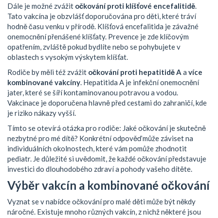
Dále je možné zvážit
očkování proti klíšťové encefalitidě
.
Tato vakcína je obzvlášť doporučována pro děti, které tráví
hodně času venku v přírodě. Klíšťová encefalitida je závažné
onemocnění přenášené klíšťaty. Prevence je zde klíčovým
opatřením, zvláště pokud bydlíte nebo se pohybujete v
oblastech s vysokým výskytem klíšťat.
Rodiče by měli též zvážit
očkování proti hepatitidě A
a
více
kombinované vakcíny
. Hepatitida A je infekční onemocnění
jater, které se šíří kontaminovanou potravou a vodou.
Vakcinace je doporučena hlavně před cestami do zahraničí, kde
je riziko nákazy vyšší.
Tímto se otevírá otázka pro rodiče: Jaké očkování je skutečně
nezbytné pro mé dítě? Konkrétní odpověď může záviset na
individuálních okolnostech, které vám pomůže zhodnotit
pediatr. Je důležité si uvědomit, že každé očkování představuje
investici do dlouhodobého zdraví a pohody vašeho dítěte.
Výběr vakcín a kombinované očkování
Vyznat se v nabídce očkování pro malé děti může být někdy
náročné. Existuje mnoho různých vakcín, z nichž některé jsou