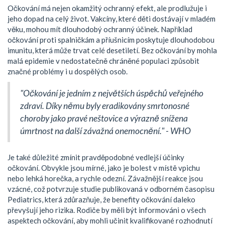
Očkování má nejen okamžitý ochranný efekt, ale prodlužuje i
jeho dopad na celý život. Vakcíny, které děti dostávají v mladém
věku, mohou mít dlouhodobý ochranný účinek. Například
očkování proti spalničkám a příušnicím poskytuje dlouhodobou
imunitu, která může trvat celé desetiletí. Bez očkování by mohla
malá epidemie v nedostatečně chráněné populaci způsobit
značné problémy i u dospělých osob.
"Očkování je jedním z největších úspěchů veřejného
zdraví. Díky němu byly eradikovány smrtonosné
choroby jako pravé neštovice a výrazně snížena
úmrtnost na další závažná onemocnění." - WHO
Je také důležité zmínit pravděpodobné vedlejší účinky
očkování. Obvykle jsou mírné, jako je bolest v místě vpichu
nebo lehká horečka, a rychle odezní. Závažnější reakce jsou
vzácné, což potvrzuje studie publikovaná v odborném časopisu
Pediatrics, která zdůrazňuje, že benefity očkování daleko
převyšují jeho rizika. Rodiče by měli být informováni o všech
aspektech očkování, aby mohli učinit kvalifikované rozhodnutí