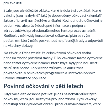
pro své děti.
Stále jsou ale důležité otázky, které je dobré si pokládat: Které
vakcíny jsou nezbytné? Jaký je doporučený očkovací kalendář?
Jak se připravit na návštěvu u lékaře? Rozhodnutí o očkování je
osobní věc, ale právě dostupné informace a podpora
zdravotnických profesionálů mohou tento proces usnadnit.
Rodiče by měli vždy konzultovat očkovací plán se svým
pediatrem, který může poskytnout nejpřesnější rady a odpovědi
na všechny dotazy.
Na závěr je třeba zmínit, že celosvětová očkovací snaha
přinesla mnohé pozitivní změny. Díky vakcínám máme vymýcené
nebo téměř vymýcené nemoci, které kdysi byly příčinou úmrtí
tisíců dětí ročně. To všechno zdůrazňuje důležitost
pokračování v očkovacích programech a udržování vysoké
úrovně imunizace populace.
Povinná očkování v pěti letech
Když vaše dítě dosáhne pěti let, je čas na několik důležitých
očkování, která jsou nezbytná pro jeho zdraví. Tyto vakcíny
pomáhají tělu vybudovat obranu proti vážným nemocem, které