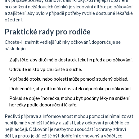
a v případě potřeby stanovit další kroky. Asi nejlepší opatření
pro snížení nežádoucích účinků je sledování dítěte po očkování
a zajištění, aby bylo v případě potřeby rychle dostupné lékařské
ošetření.
Praktické rady pro rodiče
Chcete-li zmírnit vedlejší účinky očkování, doporučuje se
následující:
Zajistěte, aby dítě mělo dostatek tekutin před a po očkování.
Udržujte místo vpichu čisté a suché.
V případě otoku nebo bolesti může pomoci studený obklad.
Dohlédněte, aby dítě mělo dostatek odpočinku po očkování.
Pokud se objeví horečka, mohou být podány léky na snížení
horečky podle doporučení lékaře.
Pečlivá příprava a informovanost mohou pomoci minimalizovat
nepříjemné vedlejší účinky a zajistí, aby očkování proběhlo co
nejhladčeji. Očkování je nezbytnou součástí ochrany zdraví
dětí, a proto je důležité být dobře informovaný a vědět, co