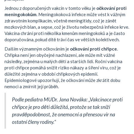
Jednou z doporučených vakcín v tomto věku je
očkování proti
meningokokům
. Meningokoková infekce může vést k vážným
zdravotním komplikacím, včetně meningitidy, což je zánět
mozkových blan, a sepse, což je životu nebezpečná infekce krve.
Vakcína chrání proti několika kmenům meningokoků a je často
doporučována, pokud dítě tráví čas ve větších kolektivech.
Dalším významným očkováním je
očkování proti chřipce
.
Chřipka není jen obyčejné nachlazení, ale může mít vážné
následky, zejména u malých dětí a starších lidí. Roční vakcína
proti chřipce pomáhá snížit riziko nákazy a šíření viru, což je
důležité zejména v období chřipkových epidemií.
Epidemiologové upozorňují, že očkování může zkrátit dobu
nemoci a zmírnit její průběh.
Podle pediatra MUDr. Jana Nováka: „Vakcinace proti
chřipce je pro děti důležitá, protože se tak sníží
pravděpodobnost, že onemocní a přenesou vir na
ostatní členy rodiny.“