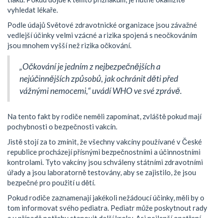
vyhledat lékaře.
Podle údajů Světové zdravotnické organizace jsou závažné
vedlejší účinky velmi vzácné a rizika spojená s neočkováním
jsou mnohem vyšší než rizika očkování.
„Očkování je jedním z nejbezpečnějších a
nejúčinnějších způsobů, jak ochránit děti před
vážnými nemocemi,“ uvádí WHO ve své zprávě.
Na tento fakt by rodiče neměli zapomínat, zvláště pokud mají
pochybnosti o bezpečnosti vakcín.
Jistě stojí za to zmínit, že všechny vakcíny používané v České
republice procházejí přísnými bezpečnostními a účinnostními
kontrolami. Tyto vakcíny jsou schváleny státními zdravotními
úřady a jsou laboratorně testovány, aby se zajistilo, že jsou
bezpečné pro použití u dětí.
Pokud rodiče zaznamenají jakékoli nežádoucí účinky, měli by o
tom informovat svého pediatra. Pediatr může poskytnout rady