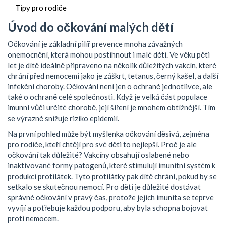
Tipy pro rodiče
Úvod do očkování malých dětí
Očkování je základní pilíř prevence mnoha závažných
onemocnění, která mohou postihnout i malé děti. Ve věku pěti
let je dítě ideálně připraveno na několik důležitých vakcín, které
chrání před nemocemi jako je záškrt, tetanus, černý kašel, a další
infekční choroby. Očkování není jen o ochraně jednotlivce, ale
také o ochraně celé společnosti. Když je velká část populace
imunní vůči určité chorobě, její šíření je mnohem obtížnější. Tím
se výrazně snižuje riziko epidemií.
Na první pohled může být myšlenka očkování děsivá, zejména
pro rodiče, kteří chtějí pro své děti to nejlepší. Proč je ale
očkování tak důležité? Vakcíny obsahují oslabené nebo
inaktivované formy patogenů, které stimulují imunitní systém k
produkci protilátek. Tyto protilátky pak dítě chrání, pokud by se
setkalo se skutečnou nemocí. Pro děti je důležité dostávat
správné očkování v pravý čas, protože jejich imunita se teprve
vyvíjí a potřebuje každou podporu, aby byla schopna bojovat
proti nemocem.