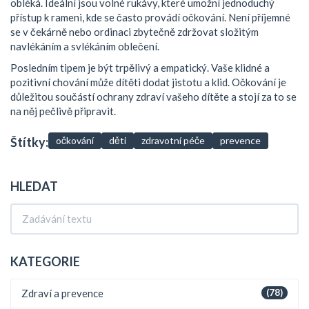
obléká. Ideální jsou volné rukávy, které umožní jednoduchý
přístup k rameni, kde se často provádí očkování. Není příjemné
se v čekárně nebo ordinaci zbytečně zdržovat složitým
navlékáním a svlékáním oblečení.
Posledním tipem je být trpělivý a empatický. Vaše klidné a
pozitivní chování může dítěti dodat jistotu a klid. Očkování je
důležitou součástí ochrany zdraví vašeho dítěte a stojí za to se
na něj pečlivě připravit.
Štítky:
očkování
děti
zdravotní péče
prevence
HLEDAT
KATEGORIE
Zdraví a prevence
(78)