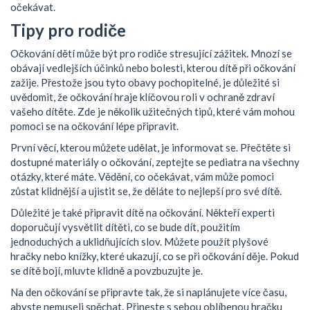
očekávat.
Tipy pro rodiče
Očkování dětí může být pro rodiče stresující zážitek. Mnozí se
obávají vedlejších účinků nebo bolesti, kterou dítě při očkování
zažije. Přestože jsou tyto obavy pochopitelné, je důležité si
uvědomit, že očkování hraje klíčovou roli v ochraně zdraví
vašeho dítěte. Zde je několik užitečných tipů, které vám mohou
pomoci se na očkování lépe připravit.
První věcí, kterou můžete udělat, je informovat se. Přečtěte si
dostupné materiály o očkování, zeptejte se pediatra na všechny
otázky, které máte. Vědění, co očekávat, vám může pomoci
zůstat klidnější a ujistit se, že děláte to nejlepší pro své dítě.
Důležité je také připravit dítě na očkování. Někteří experti
doporučují vysvětlit dítěti, co se bude dít, použitím
jednoduchých a uklidňujících slov. Můžete použít plyšové
hračky nebo knížky, které ukazují, co se při očkování děje. Pokud
se dítě bojí, mluvte klidně a povzbuzujte je.
Na den očkování se připravte tak, že si naplánujete více času,
abyste nemuseli spěchat. Přineste s sebou oblíbenou hračku