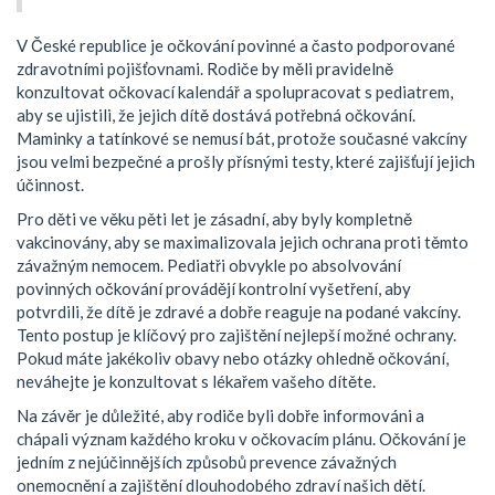
V České republice je očkování povinné a často podporované
zdravotními pojišťovnami. Rodiče by měli pravidelně
konzultovat očkovací kalendář a spolupracovat s pediatrem,
aby se ujistili, že jejich dítě dostává potřebná očkování.
Maminky a tatínkové se nemusí bát, protože současné vakcíny
jsou velmi bezpečné a prošly přísnými testy, které zajišťují jejich
účinnost.
Pro děti ve věku pěti let je zásadní, aby byly kompletně
vakcinovány, aby se maximalizovala jejich ochrana proti těmto
závažným nemocem. Pediatři obvykle po absolvování
povinných očkování provádějí kontrolní vyšetření, aby
potvrdili, že dítě je zdravé a dobře reaguje na podané vakcíny.
Tento postup je klíčový pro zajištění nejlepší možné ochrany.
Pokud máte jakékoliv obavy nebo otázky ohledně očkování,
neváhejte je konzultovat s lékařem vašeho dítěte.
Na závěr je důležité, aby rodiče byli dobře informováni a
chápali význam každého kroku v očkovacím plánu. Očkování je
jedním z nejúčinnějších způsobů prevence závažných
onemocnění a zajištění dlouhodobého zdraví našich dětí.