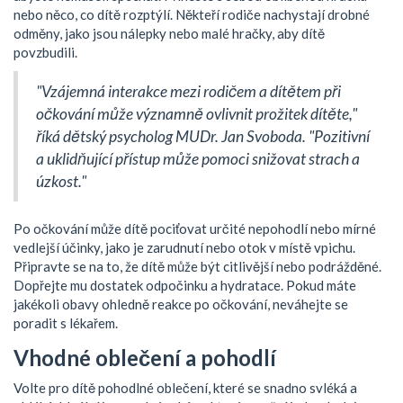
nebo něco, co dítě rozptýlí. Někteří rodiče nachystají drobné
odměny, jako jsou nálepky nebo malé hračky, aby dítě
povzbudili.
"Vzájemná interakce mezi rodičem a dítětem při
očkování může významně ovlivnit prožitek dítěte,"
říká dětský psycholog MUDr. Jan Svoboda. "Pozitivní
a uklidňující přístup může pomoci snižovat strach a
úzkost."
Po očkování může dítě pociťovat určité nepohodlí nebo mírné
vedlejší účinky, jako je zarudnutí nebo otok v místě vpichu.
Připravte se na to, že dítě může být citlivější nebo podrážděné.
Dopřejte mu dostatek odpočinku a hydratace. Pokud máte
jakékoli obavy ohledně reakce po očkování, neváhejte se
poradit s lékařem.
Vhodné oblečení a pohodlí
Volte pro dítě pohodlné oblečení, které se snadno svléká a