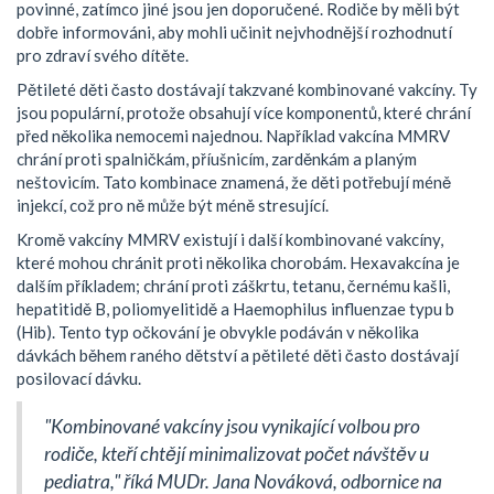
povinné, zatímco jiné jsou jen doporučené. Rodiče by měli být
dobře informováni, aby mohli učinit nejvhodnější rozhodnutí
pro zdraví svého dítěte.
Pětileté děti často dostávají takzvané kombinované vakcíny. Ty
jsou populární, protože obsahují více komponentů, které chrání
před několika nemocemi najednou. Například vakcína MMRV
chrání proti spalničkám, příušnicím, zarděnkám a planým
neštovicím. Tato kombinace znamená, že děti potřebují méně
injekcí, což pro ně může být méně stresující.
Kromě vakcíny MMRV existují i další kombinované vakcíny,
které mohou chránit proti několika chorobám. Hexavakcína je
dalším příkladem; chrání proti záškrtu, tetanu, černému kašli,
hepatitidě B, poliomyelitidě a Haemophilus influenzae typu b
(Hib). Tento typ očkování je obvykle podáván v několika
dávkách během raného dětství a pětileté děti často dostávají
posilovací dávku.
"Kombinované vakcíny jsou vynikající volbou pro
rodiče, kteří chtějí minimalizovat počet návštěv u
pediatra," říká MUDr. Jana Nováková, odbornice na