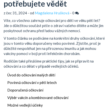
potřebujete vědět
z čec 31, 2024 - od
Magdalena Hrušková
-
0
Víte, co všechno zahrnuje očkování pro děti ve věku pěti let?
Jde o důležitou součást péče o zdraví vašeho dítěte a může jim
poskytnout ochranu před řadou vážných nemocí.
V tomto článku se podíváme na konkrétní druhy očkování, které
jsou v tomto věku doporučeny nebo povinné. Zjistíte, proč je
důležité nespoléhat jen na přirozenou imunitu a jak mohou
vakcíny pomoci v boji proti infekčním chorobám.
Rodičům také přinášíme praktické tipy, jak se připravit na
očkování a co dělat v případě vedlejších účinků.
Úvod do očkování malých dětí
Povinná očkování v pěti letech
Doporučená očkování
Výběr vakcín a kombinované očkování
Možné vedlejší účinky