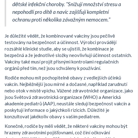
dětské infekční choroby. "Snižují množství stresu a
nepohodlí pro dítě a navíc zajišťují kompletní
ochranu proti několika závažným nemocem."
Je důležité vědět, že kombinované vakcíny jsou pečlivě
testovány na bezpečnost a účinnost. Výrobci provádějí
rozsáhlé klinické studie, aby se ujistili, že kombinace je
bezpečná a že jednotlivé složky neovlivňují účinnost ostatních.
Vakcíny také musí projít přísnými kontrolami regulačních
orgánů před tím, než jsou schváleny k používání.
Rodiče mohou mít pochopitelně obavy z vedlejších účinků
vakcín. Nejběžnější jsou mírné a dočasné, například zarudnutí
nebo otok v místě vpichu. Vážené zdravotnické organizace, jako
jsou Světová zdravotnická organizace (WHO) a Americká
akademie pediatrů (AAP), neustále sledují bezpečnost vakcín a
poskytují informace o jakýchkoli rizicích. Důležité je
konzultovat jakékoliv obavy s vaším pediatrem.
Konečně, rodiče by měli vědět, že některé vakcíny mohou být
hrazeny zdravotními pojišťovnami, což činí očkování