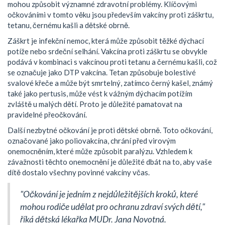
mohou způsobit významné zdravotní problémy. Klíčovými
očkováními v tomto věku jsou především vakcíny proti záškrtu,
tetanu, černému kašli a dětské obrně.
Záškrt je infekční nemoc, která může způsobit těžké dýchací
potíže nebo srdeční selhání. Vakcína proti záškrtu se obvykle
podává v kombinaci s vakcínou proti tetanu a černému kašli, což
se označuje jako DTP vakcína. Tetan způsobuje bolestivé
svalové křeče a může být smrtelný, zatímco černý kašel, známý
také jako pertusis, může vést k vážným dýchacím potížím
zvláště u malých dětí. Proto je důležité pamatovat na
pravidelné přeočkování.
Další nezbytné očkování je proti dětské obrně. Toto očkování,
označované jako poliovakcína, chrání před virovým
onemocněním, které může způsobit paralýzu. Vzhledem k
závažnosti těchto onemocnění je důležité dbát na to, aby vaše
dítě dostalo všechny povinné vakcíny včas.
"Očkování je jedním z nejdůležitějších kroků, které
mohou rodiče udělat pro ochranu zdraví svých dětí,"
říká dětská lékařka MUDr. Jana Novotná.