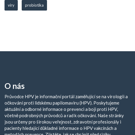
viry
probiotika
O nás
Průvodce HPV je informační portál zaměřující se na virologii a
očkování proti lidskému papilomaviru (HPV). Poskytujeme
aktuální a odborné informace o prevenci a boji proti HPV,
včetně podrobných průvodců a rad k očkování. Naše stránky
jsou určeny pro širokou veřejnost, zdravotní profesionály i
pacienty hledající důkladné informace o HPV vakcínách a
metodách prevence. Zjistěte, jak se chránit před riziky