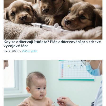
Kdy se odčervují štěňata? Plán odčervování pro zdravé
vývojové fáze
z lis 2, 2025 - v
Zvířecí péče