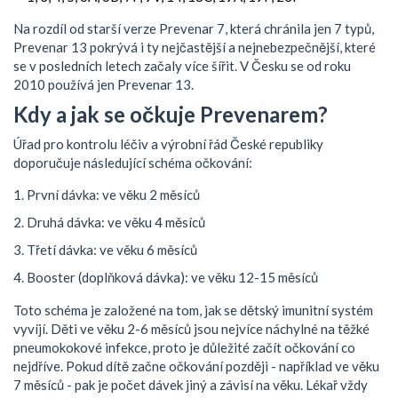
Na rozdíl od starší verze Prevenar 7, která chránila jen 7 typů,
Prevenar 13 pokrývá i ty nejčastější a nejnebezpečnější, které
se v posledních letech začaly více šířit. V Česku se od roku
2010 používá jen Prevenar 13.
Kdy a jak se očkuje Prevenarem?
Úřad pro kontrolu léčiv a výrobní řád České republiky
doporučuje následující schéma očkování:
První dávka: ve věku 2 měsíců
Druhá dávka: ve věku 4 měsíců
Třetí dávka: ve věku 6 měsíců
Booster (doplňková dávka): ve věku 12-15 měsíců
Toto schéma je založené na tom, jak se dětský imunitní systém
vyvíjí. Děti ve věku 2-6 měsíců jsou nejvíce náchylné na těžké
pneumokokové infekce, proto je důležité začít očkování co
nejdříve. Pokud dítě začne očkování později - například ve věku
7 měsíců - pak je počet dávek jiný a závisí na věku. Lékař vždy