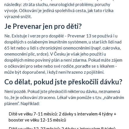
následky: ztráta sluchu, neurologické problémy, poruchy
vývoje. Očkování je jediná spolehlivá cesta, jak tato rizika
výrazně snížit.
Je Prevenar jen pro děti?
Ne. Existuje i verze pro dospělé - Prevenar 13 se používá i u
dospělých s oslabeným imunitním systémem, u starších lidí nad
65 let nebo u lidí s chronickými onemocněními (např. cukrovka,
onemocnění plic, srdce). V Česku je však jeho použití u
dospělých mimo povinný plán a není zdarma. Pokud máte zájem
o očkování pro sebe nebo své rodiče, poraďte se s lékařem -
může být doporučené, i když není hrazeno z pojištění.
Co dělat, pokud jste přeskočili dávku?
Není pozdě. Pokud jste přeskočili některou dávku, neznamená
to, že je očkování ztraceno. Lékař vám pomůže s tzv. „náhradním
plánem“. Například:
Dítě ve věku 7-11 měsíců: 2 dávky s intervalem 4 týdny +
booster ve věku 12-15 měsíců
Dítě ve věku 12-23 měsíců: 2 dávky s intervalem 8 týdnů