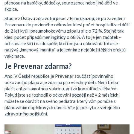
přenosu na babičky, dědečky, sourozence nebo jiné děti ve
školce.
Studie z Ústavu zdravotní péče v Brně ukazují, že po zavedení
Prevenaru do povinného očkování klesl počet hospitalizací dětí
do 2 let kvůli pneumokokovému zápalu plic o 72 %. Stejně tak
klesl počet případů meningitidy o 68 %. A to je jen začátek -
ochrana se šíří i na dospělé, kteří nejsou očkováni. Toto se
nazývá „kmenová imunita“ a je jedním z nejdůležitějších efektů
vakcinace.
Je Prevenar zdarma?
Ano. V České republice je Prevenar součástí povinného
očkovacího plánu a je zdarma pro všechny děti. Není třeba
platit ani za samotnou vakcínu, ani za konzultaci s lékařem.
Pokud jste se rozhodli o očkování později než v 2 měsících,
můžete se obrátit na svého pediatra, který vám pomůže s
plánováním doplňkových dávek. Vše je pokryto z veřejného
zdravotního pojištění.