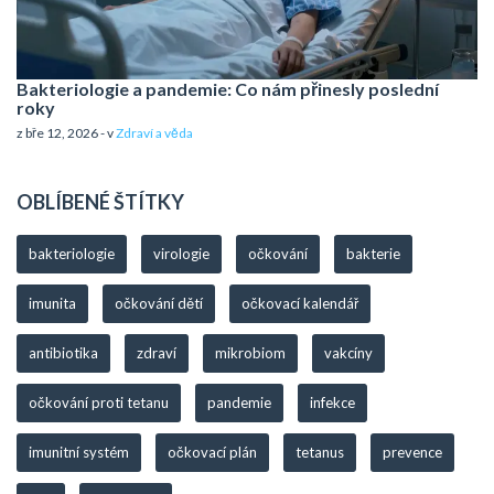
Bakteriologie a pandemie: Co nám přinesly poslední
roky
z bře 12, 2026 - v
Zdraví a věda
OBLÍBENÉ ŠTÍTKY
bakteriologie
virologie
očkování
bakterie
imunita
očkování dětí
očkovací kalendář
antibiotika
zdraví
mikrobiom
vakcíny
očkování proti tetanu
pandemie
infekce
imunitní systém
očkovací plán
tetanus
prevence