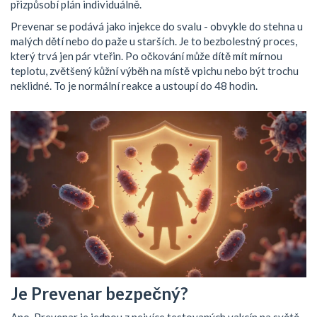
přizpůsobí plán individuálně.
Prevenar se podává jako injekce do svalu - obvykle do stehna u
malých dětí nebo do paže u starších. Je to bezbolestný proces,
který trvá jen pár vteřin. Po očkování může dítě mít mírnou
teplotu, zvětšený kůžní výběh na místě vpichu nebo být trochu
neklidné. To je normální reakce a ustoupí do 48 hodin.
Je Prevenar bezpečný?
Ano. Prevenar je jednou z nejvíce testovaných vakcín na světě.