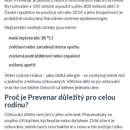
Byl schválen v 100 zemích a použit u přes 800 milionů dětí. V
České republice se používá od roku 2010 a jeho bezpečnost je
průběžně sledována Národním centrem epidemiologie.
Nejčastější vedlejší účinky jsou mírné:
malá teplota (do 38 °C)
zvětšení nebo zarudnutí místa vpichu
zvýšená podrážděnost nebo ospalost
snížený apetit
Velmi vzácné reakce - jako těžká alergie - se vyskytují méně než
u jednoho z milionu očkovaných. Většina dětí se po očkování
vrací ke své běžné činnosti už během jednoho dne.
Proč je Prevenar důležitý pro celou
rodinu?
Očkování dítěte není jen o jeho ochraně. Pneumokoky se
snadno šíří kašlem, kýchnutím nebo dotykem. Dítě, které je
očkováno, méně často nosí bakterie v nosu a tím snižuje riziko