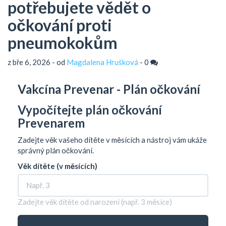
potřebujete vědět o
očkování proti
pneumokokům
z bře 6, 2026 - od
Magdalena Hrušková
-
0
Vakcína Prevenar - Plán očkování
Vypočítejte plán očkování
Prevenarem
Zadejte věk vašeho dítěte v měsících a nástroj vám ukáže
správný plán očkování.
Věk dítěte (v měsících)
Zadejte věk dítěte od narození (např. 3 měsíce)