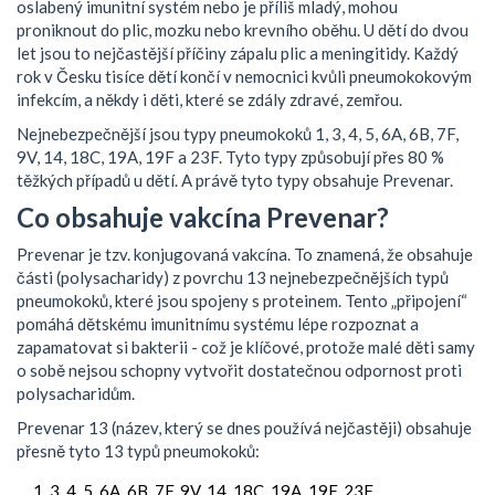
oslabený imunitní systém nebo je příliš mladý, mohou
proniknout do plic, mozku nebo krevního oběhu. U dětí do dvou
let jsou to nejčastější příčiny zápalu plic a meningitidy. Každý
rok v Česku tisíce dětí končí v nemocnici kvůli pneumokokovým
infekcím, a někdy i děti, které se zdály zdravé, zemřou.
Nejnebezpečnější jsou typy pneumokoků 1, 3, 4, 5, 6A, 6B, 7F,
9V, 14, 18C, 19A, 19F a 23F. Tyto typy způsobují přes 80 %
těžkých případů u dětí. A právě tyto typy obsahuje Prevenar.
Co obsahuje vakcína Prevenar?
Prevenar je tzv. konjugovaná vakcína. To znamená, že obsahuje
části (polysacharidy) z povrchu 13 nejnebezpečnějších typů
pneumokoků, které jsou spojeny s proteinem. Tento „připojení“
pomáhá dětskému imunitnímu systému lépe rozpoznat a
zapamatovat si bakterii - což je klíčové, protože malé děti samy
o sobě nejsou schopny vytvořit dostatečnou odpornost proti
polysacharidům.
Prevenar 13 (název, který se dnes používá nejčastěji) obsahuje
přesně tyto 13 typů pneumokoků:
1, 3, 4, 5, 6A, 6B, 7F, 9V, 14, 18C, 19A, 19F, 23F