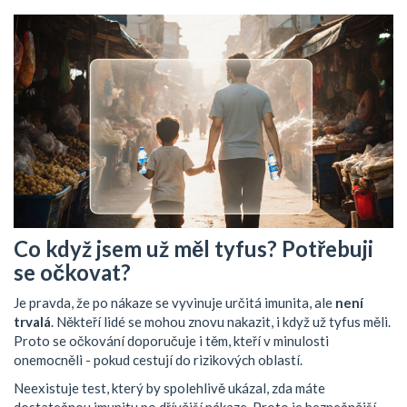
Co když jsem už měl tyfus? Potřebuji
se očkovat?
Je pravda, že po nákaze se vyvinuje určitá imunita, ale
není
trvalá
. Někteří lidé se mohou znovu nakazit, i když už tyfus měli.
Proto se očkování doporučuje i těm, kteří v minulosti
onemocněli - pokud cestují do rizikových oblastí.
Neexistuje test, který by spolehlivě ukázal, zda máte
dostatečnou imunitu po dřívější nákaze. Proto je bezpečnější