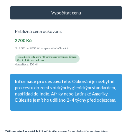
Vypočítat cenu
Přibližná cena očkování:
2700 Kč
Od 2 000 do 2 800 Kč pro perorální očkování
Tato vakcína je hrazena některými soukromými pojišťovnami
Zkontrolujte svou smlouvu
Konzultace: 300 Kč
Informace pro cestovatele:
Očkování je nezbytné
pro cestu do zemí s nízkým hygienickým standardem,
například do Indie, Afriky nebo Latinské Ameriky.
Důležité je mít ho uděláno 2–4 týdny před odjezdem.
Očkování proti břišní tyfus
není součástí povinného