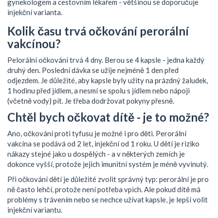
gynekologem a cestovním lékařem - většinou se doporučuje
injekční varianta.
Kolik času trvá očkování perorální
vakcínou?
Pelorální očkování trvá 4 dny. Berou se 4 kapsle - jedna každý
druhý den. Poslední dávka se užije nejméně 1 den před
odjezdem. Je důležité, aby kapsle byly užity na prázdný žaludek,
1 hodinu před jídlem, a nesmí se spolu s jídlem nebo nápoji
(včetně vody) pít. Je třeba dodržovat pokyny přesně.
Chtěl bych očkovat dítě - je to možné?
Ano, očkování proti tyfusu je možné i pro děti. Perorální
vakcína se podává od 2 let, injekční od 1 roku. U dětí je riziko
nákazy stejné jako u dospělých - a v některých zemích je
dokonce vyšší, protože jejich imunitní systém je méně vyvinutý.
Při očkování dětí je důležité zvolit správný typ: perorální je pro
ně často lehčí, protože není potřeba vpich. Ale pokud dítě má
problémy s trávením nebo se nechce užívat kapsle, je lepší volit
injekční variantu.