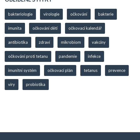
bakteriologie
virologie
očkování
bakterie
imunita
očkování dětí
očkovací kalendář
antibiotika
zdraví
mikrobiom
vakcíny
očkování proti tetanu
pandemie
infekce
imunitní systém
očkovací plán
tetanus
prevence
viry
probiotika