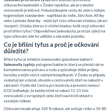
očkovacího kalendáře v České republice, ale pro mnoho
cestovatelů je klíčové. Pokud plánujete cestu do zemí s nízkým
hygienickým standardem - například do Indie, Jižní Asie, Afriky
nebo Latinské Ameriky - může být toto očkování otázkou zdraví
i bezpečí. Otázka, kterou si všichni kladou: kolik stojí očkování
proti břišní tyfus? Odpověď není jednoduchá, protože záleží na
typu očkování, kde ho uděláte a zda máte pojistku.
Co je břišní tyfus a proč je očkování
důležité?
Břišní tyfus je infekční onemocnění způsobené bakterií
Salmonella typhi
je patogenní bakterie, která se přenáší skrze
kontaminovanou potravu a vodu a způsobuje těžké průjmy,
horečku a může vést k vážným komplikacím
. V Česku se případy
vyskytují jen vzácně, obvykle u cestovatelů, kteří se nakazili v
zahraničí. Podle dat
Centra pro kontrolu a prevenci nemocí
(CDC)
odhaduje, že každoročně se nakazí 11-21 tisíc
cestovatelů z evropských zemí, kteří navštívili oblasti s
vysokým rizikem
.
Očkování nezabraňuje 100 % nákaze, ale snižuje riziko o 50-80