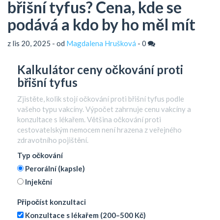
břišní tyfus? Cena, kde se
podává a kdo by ho měl mít
z lis 20, 2025 - od
Magdalena Hrušková
-
0
Kalkulátor ceny očkování proti
břišní tyfus
Zjistěte, kolik stojí očkování proti břišní tyfus podle
vašeho typu vakcíny. Výpočet zahrnuje cenu vakcíny a
konzultace s lékařem. Většina očkování proti
cestovatelským nemocem není hrazena z veřejného
zdravotního pojištění.
Typ očkování
Perorální (kapsle)
Injekční
Připočíst konzultaci
Konzultace s lékařem (200–500 Kč)