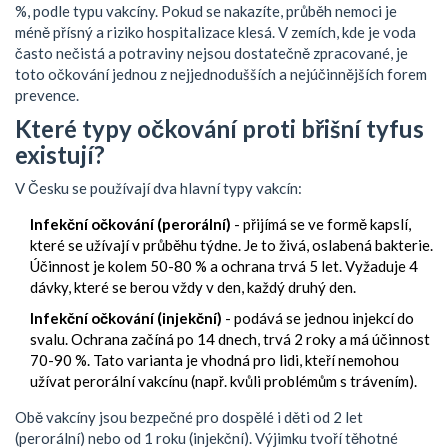
%, podle typu vakcíny. Pokud se nakazíte, průběh nemoci je
méně přísný a riziko hospitalizace klesá. V zemích, kde je voda
často nečistá a potraviny nejsou dostatečně zpracované, je
toto očkování jednou z nejjednodušších a nejúčinnějších forem
prevence.
Které typy očkování proti břišní tyfus
existují?
V Česku se používají dva hlavní typy vakcín:
Infekční očkování (perorální)
- přijímá se ve formě kapslí,
které se užívají v průběhu týdne. Je to živá, oslabená bakterie.
Účinnost je kolem 50-80 % a ochrana trvá 5 let. Vyžaduje 4
dávky, které se berou vždy v den, každý druhý den.
Infekční očkování (injekční)
- podává se jednou injekcí do
svalu. Ochrana začíná po 14 dnech, trvá 2 roky a má účinnost
70-90 %. Tato varianta je vhodná pro lidi, kteří nemohou
užívat perorální vakcínu (např. kvůli problémům s trávením).
Obě vakcíny jsou bezpečné pro dospělé i děti od 2 let
(perorální) nebo od 1 roku (injekční). Výjimku tvoří těhotné