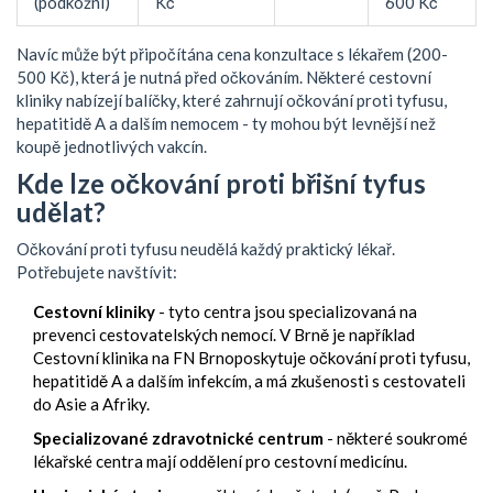
(podkožní)
Kč
600 Kč
Navíc může být připočítána cena konzultace s lékařem (200-
500 Kč), která je nutná před očkováním. Některé cestovní
kliniky nabízejí balíčky, které zahrnují očkování proti tyfusu,
hepatitidě A a dalším nemocem - ty mohou být levnější než
koupě jednotlivých vakcín.
Kde lze očkování proti břišní tyfus
udělat?
Očkování proti tyfusu neudělá každý praktický lékař.
Potřebujete navštívit:
Cestovní kliniky
- tyto centra jsou specializovaná na
prevenci cestovatelských nemocí. V Brně je například
Cestovní klinika na FN Brno
poskytuje očkování proti tyfusu,
hepatitidě A a dalším infekcím, a má zkušenosti s cestovateli
do Asie a Afriky
.
Specializované zdravotnické centrum
- některé soukromé
lékařské centra mají oddělení pro cestovní medicínu.