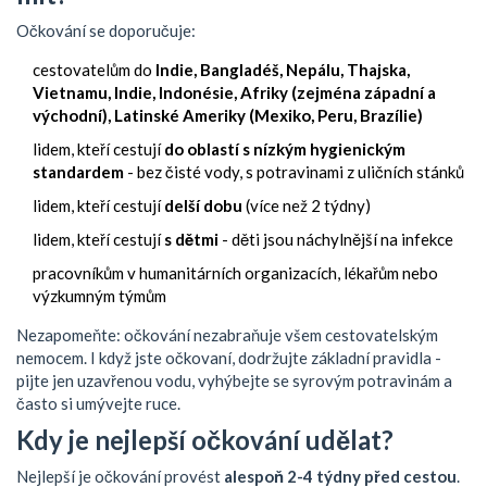
Očkování se doporučuje:
cestovatelům do
Indie, Bangladéš, Nepálu, Thajska,
Vietnamu, Indie, Indonésie, Afriky (zejména západní a
východní), Latinské Ameriky (Mexiko, Peru, Brazílie)
lidem, kteří cestují
do oblastí s nízkým hygienickým
standardem
- bez čisté vody, s potravinami z uličních stánků
lidem, kteří cestují
delší dobu
(více než 2 týdny)
lidem, kteří cestují
s dětmi
- děti jsou náchylnější na infekce
pracovníkům v humanitárních organizacích, lékařům nebo
výzkumným týmům
Nezapomeňte: očkování nezabraňuje všem cestovatelským
nemocem. I když jste očkovaní, dodržujte základní pravidla -
pijte jen uzavřenou vodu, vyhýbejte se syrovým potravinám a
často si umývejte ruce.
Kdy je nejlepší očkování udělat?
Nejlepší je očkování provést
alespoň 2-4 týdny před cestou
.