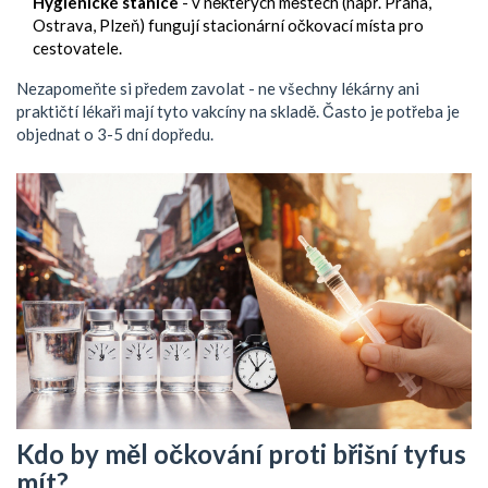
Hygienické stanice
- v některých městech (např. Praha,
Ostrava, Plzeň) fungují stacionární očkovací místa pro
cestovatele.
Nezapomeňte si předem zavolat - ne všechny lékárny ani
praktičtí lékaři mají tyto vakcíny na skladě. Často je potřeba je
objednat o 3-5 dní dopředu.
Kdo by měl očkování proti břišní tyfus
mít?