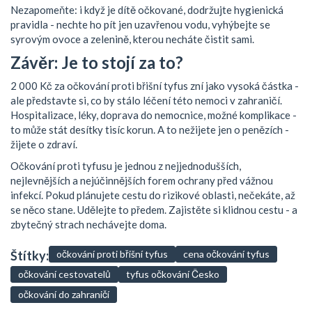
Nezapomeňte: i když je dítě očkované, dodržujte hygienická
pravidla - nechte ho pít jen uzavřenou vodu, vyhýbejte se
syrovým ovoce a zelenině, kterou necháte čistit sami.
Závěr: Je to stojí za to?
2 000 Kč za očkování proti břišní tyfus zní jako vysoká částka -
ale představte si, co by stálo léčení této nemoci v zahraničí.
Hospitalizace, léky, doprava do nemocnice, možné komplikace -
to může stát desítky tisíc korun. A to nežijete jen o penězích -
žijete o zdraví.
Očkování proti tyfusu je jednou z nejjednodušších,
nejlevnějších a nejúčinnějších forem ochrany před vážnou
infekcí. Pokud plánujete cestu do rizikové oblasti, nečekáte, až
se něco stane. Udělejte to předem. Zajistěte si klidnou cestu - a
zbytečný strach nechávejte doma.
Štítky:
očkování proti břišní tyfus
cena očkování tyfus
očkování cestovatelů
tyfus očkování Česko
očkování do zahraničí