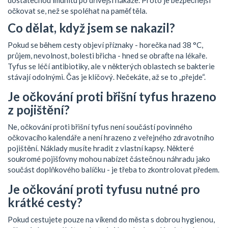
očkovat se, než se spoléhat na paměť těla.
Co dělat, když jsem se nakazil?
Pokud se během cesty objeví příznaky - horečka nad 38 °C,
průjem, nevolnost, bolesti břicha - hned se obraťte na lékaře.
Tyfus se léčí antibiotiky, ale v některých oblastech se bakterie
stávají odolnými. Čas je klíčový. Nečekáte, až se to „přejde“.
Je očkování proti břišní tyfus hrazeno
z pojištění?
Ne, očkování proti břišní tyfus není součástí povinného
očkovacího kalendáře a není hrazeno z veřejného zdravotního
pojištění. Náklady musíte hradit z vlastní kapsy. Některé
soukromé pojišťovny mohou nabízet částečnou náhradu jako
součást doplňkového balíčku - je třeba to zkontrolovat předem.
Je očkování proti tyfusu nutné pro
krátké cesty?
Pokud cestujete pouze na víkend do města s dobrou hygienou,