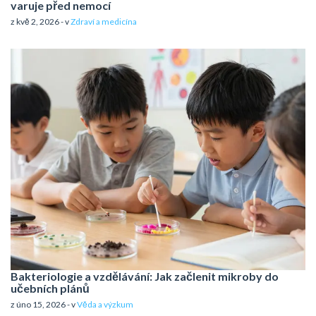
varuje před nemocí
z kvě 2, 2026 - v
Zdraví a medicína
Bakteriologie a vzdělávání: Jak začlenit mikroby do
učebních plánů
z úno 15, 2026 - v
Věda a výzkum