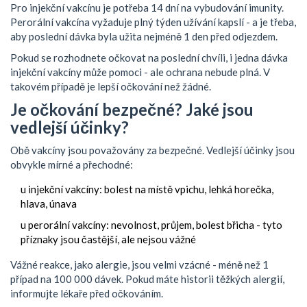
Pro injekční vakcínu je potřeba 14 dní na vybudování imunity.
Perorální vakcína vyžaduje plný týden užívání kapslí - a je třeba,
aby poslední dávka byla užita nejméně 1 den před odjezdem.
Pokud se rozhodnete očkovat na poslední chvíli, i jedna dávka
injekční vakcíny může pomoci - ale ochrana nebude plná. V
takovém případě je lepší očkování než žádné.
Je očkování bezpečné? Jaké jsou
vedlejší účinky?
Obě vakcíny jsou považovány za bezpečné. Vedlejší účinky jsou
obvykle mírné a přechodné:
u injekční vakcíny: bolest na místě vpichu, lehká horečka,
hlava, únava
u perorální vakcíny: nevolnost, průjem, bolest břicha - tyto
příznaky jsou častější, ale nejsou vážné
Vážné reakce, jako alergie, jsou velmi vzácné - méně než 1
případ na 100 000 dávek. Pokud máte historii těžkých alergií,
informujte lékaře před očkováním.