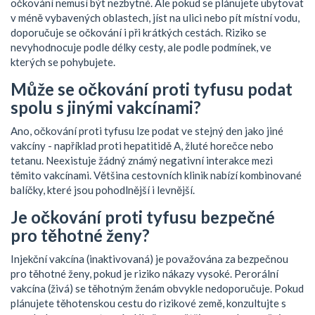
očkování nemusí být nezbytné. Ale pokud se plánujete ubytovat
v méně vybavených oblastech, jíst na ulici nebo pít místní vodu,
doporučuje se očkování i při krátkých cestách. Riziko se
nevyhodnocuje podle délky cesty, ale podle podmínek, ve
kterých se pohybujete.
Může se očkování proti tyfusu podat
spolu s jinými vakcínami?
Ano, očkování proti tyfusu lze podat ve stejný den jako jiné
vakcíny - například proti hepatitidě A, žluté horečce nebo
tetanu. Neexistuje žádný známý negativní interakce mezi
těmito vakcínami. Většina cestovních klinik nabízí kombinované
balíčky, které jsou pohodlnější i levnější.
Je očkování proti tyfusu bezpečné
pro těhotné ženy?
Injekční vakcína (inaktivovaná) je považována za bezpečnou
pro těhotné ženy, pokud je riziko nákazy vysoké. Perorální
vakcína (živá) se těhotným ženám obvykle nedoporučuje. Pokud
plánujete těhotenskou cestu do rizikové země, konzultujte s