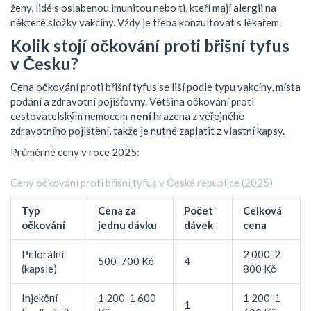
ženy, lidé s oslabenou imunitou nebo ti, kteří mají alergii na
některé složky vakcíny. Vždy je třeba konzultovat s lékařem.
Kolik stojí očkování proti břišní tyfus
v Česku?
Cena očkování proti břišní tyfus se liší podle typu vakcíny, místa
podání a zdravotní pojišťovny. Většina očkování proti
cestovatelským nemocem
není
hrazena z veřejného
zdravotního pojištění, takže je nutné zaplatit z vlastní kapsy.
Průměrné ceny v roce 2025:
Ceny očkování proti břišní tyfus v České republice (2025)
Typ
Cena za
Počet
Celková
očkování
jednu dávku
dávek
cena
Pelorální
2 000-2
500-700 Kč
4
(kapsle)
800 Kč
Injekční
1 200-1 600
1 200-1
1