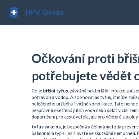
Očkování proti břiš
potřebujete vědět 
Co je
břišní tyfus
,
závažná bakteriální infekce způso
potravou a vodou
. Also known as
tyfus
, it
může způso
nelečeného průběhu i vážné komplikace
.
Tato nemoc n
nesprávně ošetřená pitná voda nebo salát v cizí zemi,
doporučení pro cestovatele, ale pro některé skupiny l
tyfus vakcína
,
je bezpečná a účinná metoda prevence
Salmonella typhi, aniž byste se skutečně nemocněli
.
E