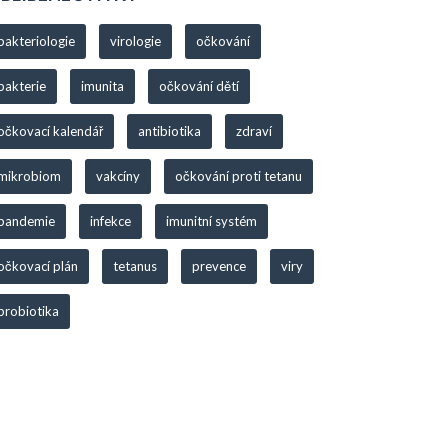
bakteriologie
virologie
očkování
bakterie
imunita
očkování dětí
očkovací kalendář
antibiotika
zdraví
mikrobiom
vakcíny
očkování proti tetanu
pandemie
infekce
imunitní systém
očkovací plán
tetanus
prevence
viry
probiotika