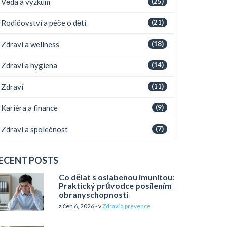
Věda a výzkum
(25)
Rodičovství a péče o děti
(21)
Zdraví a wellness
(18)
Zdraví a hygiena
(14)
Zdraví
(11)
Kariéra a finance
(9)
Zdraví a společnost
(7)
ECENT POSTS
Co dělat s oslabenou imunitou:
Praktický průvodce posílením
obranyschopnosti
z čen 6, 2026 - v
Zdraví a prevence