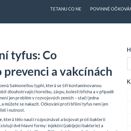
TETANU CO NE
POVINNÉ OČKOVÁN
H
ní tyfus: Co
o prevenci a vakcínách
K
bená Salmonellou typhi, která se šíří kontaminovanou
bit dlouhotrvající horečku, zácpu, bolesti břicha a v případě
ení jen problém v rozvojových zemích – stačí jedna
 a můžete se nakazit. Očkování proti břišní tyfus není jen
idí i nutnost.
, která tělo naučí rozpoznávat a bojovat proti bakterii
xistují dvě hlavní formy: injekční (zabíjející bakterie) a