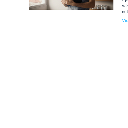
vak
nut
Ví