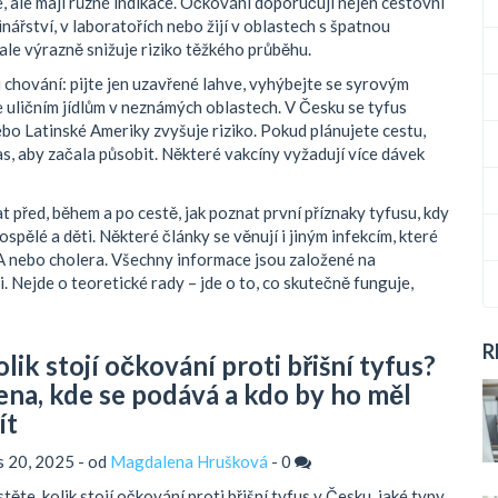
e, ale mají různé indikace. Očkování doporučují nejen cestovní
avinářství, v laboratořích nebo žijí v oblastech s špatnou
le výrazně snižuje riziko těžkého průběhu.
i chování: pijte jen uzavřené lahve, vyhýbejte se syrovým
e uličním jídlům v neznámých oblastech
.
V Česku se tyfus
ebo Latinské Ameriky zvyšuje riziko. Pokud plánujete cestu,
as, aby začala působit. Některé vakcíny vyžadují více dávek
at před, během a po cestě, jak poznat první příznaky tyfusu, kdy
dospělé a děti. Některé články se věnují i jiným infekcím, které
 A nebo cholera. Všechny informace jsou založené na
Nejde o teoretické rady – jde o to, co skutečně funguje,
R
lik stojí očkování proti břišní tyfus?
ena, kde se podává a kdo by ho měl
ít
is 20, 2025 - od
Magdalena Hrušková
-
0
stěte, kolik stojí očkování proti břišní tyfus v Česku, jaké typy