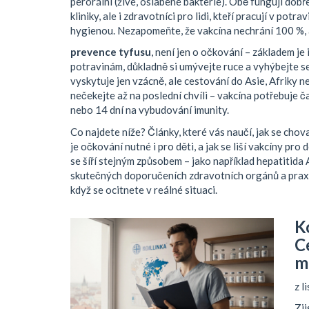
perorální (živé, oslabené bakterie). Obě fungují dobř
kliniky, ale i zdravotníci pro lidi, kteří pracují v potr
hygienou. Nezapomeňte, že vakcína nechrání 100 %, a
prevence tyfusu
,
není jen o očkování – základem je 
potravinám, důkladně si umývejte ruce a vyhýbejte s
vyskytuje jen vzácně, ale cestování do Asie, Afriky n
nečekejte až na poslední chvíli – vakcína potřebuje č
nebo 14 dní na vybudování imunity.
Co najdete níže? Články, které vás naučí, jak se chov
je očkování nutné i pro děti, a jak se liší vakcíny pro 
se šíří stejným způsobem – jako například hepatitida
skutečných doporučeních zdravotních orgánů a praxi. 
když se ocitnete v reálné situaci.
Ko
C
m
z l
Zji