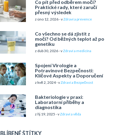
Co pít před odběrem moči?
Praktické rady, které zaručí
přesný výsledek
z úno 12, 2026 - v
Zdraví a prevence
Co všechno se dá zjistit z
moči? Od běžných teplot až po
genetiku
z dub 30, 2026 - v
Zdraví a medicína
Spojení Virologie a
Potravinové Bezpečnosti:
Klíčové Aspekty a Doporučení
z kvě 2, 2024 - v
Zdraví a Bezpečnost
Bakteriologie v praxi:
Laboratorní příběhy a
diagnostika
z říj 19, 2025 - v
Zdraví a věda
BLÍBENÉ ŠTÍTKY