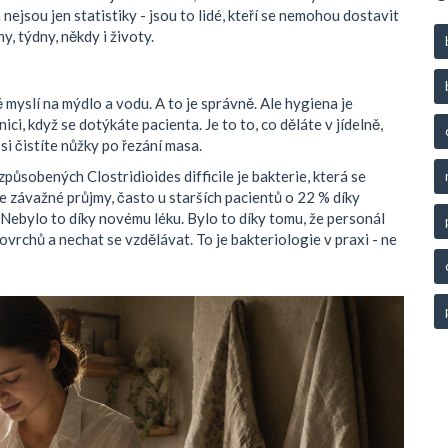
a nejsou jen statistiky - jsou to lidé, kteří se nemohou dostavit
ny, týdny, někdy i životy.
ě myslí na mýdlo a vodu. A to je správně. Ale hygiena je
ci, když se dotýkáte pacienta. Je to to, co děláte v jídelně,
 si čistíte nůžky po řezání masa.
í způsobených
Clostridioides difficile
je
bakterie, která se
e závažné průjmy, často u starších pacientů
o 22 % díky
ebylo to díky novému léku. Bylo to díky tomu, že personál
povrchů a nechat se vzdělávat. To je bakteriologie v praxi - ne