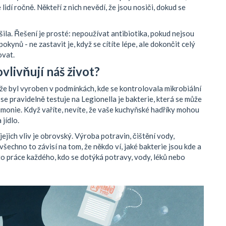
lidí ročně. Někteří z nich nevědí, že jsou nosiči, dokud se
ila. Řešení je prosté: nepoužívat antibiotika, pokud nejsou
okynů - ne zastavit je, když se cítíte lépe, ale dokončit celý
ovat.
vlivňují náš život?
 že byl vyroben v podmínkách, kde se kontrolovala mikrobiální
 se pravidelně testuje na
Legionella
je
bakterie, která se může
eumonie
. Když vaříte, nevíte, že vaše kuchyňské hadříky mohou
 jídlo.
jejich vliv je obrovský. Výroba potravin, čištění vody,
všechno to závisí na tom, že někdo ví, jaké bakterie jsou kde a
e to práce každého, kdo se dotýká potravy, vody, léků nebo