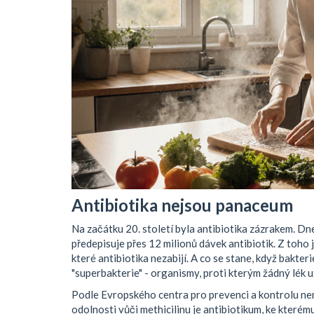
Antibiotika nejsou panaceum
Na začátku 20. století byla antibiotika zázrakem. Dn
předepisuje přes 12 milionů dávek antibiotik. Z toho 
které antibiotika nezabijí. A co se stane, když bakte
"superbakterie" - organismy, proti kterým žádný lék 
Podle Evropského centra pro prevenci a kontrolu nem
odolnosti vůči
methicilinu
je
antibiotikum, ke kterém