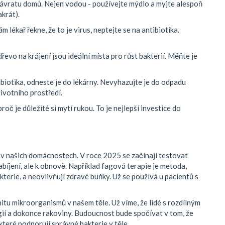
 návratu domů. Nejen vodou - používejte mýdlo a myjte alespoň
akrát).
m lékař řekne, že to je virus, neptejte se na antibiotika.
dřevo na krájení jsou ideální místa pro růst bakterií. Měňte je
ibiotika, odneste je do lékárny. Nevyhazujte je do odpadu
životního prostředí.
proč je důležité si mytí rukou. To je nejlepší investice do
i v našich domácnostech. V roce 2025 se začínají testovat
abíjení, ale k obnově. Například
fagová terapie
je
metoda,
kterie, a neovlivňují zdravé buňky
. Už se používá u pacientů s
tu mikroorganismů v našem těle. Už víme, že lidé s rozdílným
gií a dokonce rakoviny. Budoucnost bude spočívat v tom, že
 které podporují správné bakterie v těle.