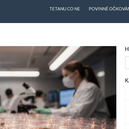
TETANU CO NE
POVINNÉ OČKOVÁN
H
K