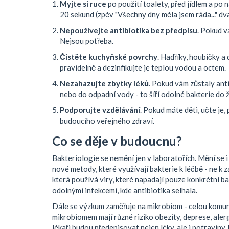
Myjte si ruce
po použití toalety, před jídlem a po
20 sekund (zpěv "Všechny dny měla jsem ráda..." dv
Nepoužívejte antibiotika bez předpisu
. Pokud vá
Nejsou potřeba.
Čistěte kuchyňské povrchy
. Hadříky, houbičky a 
pravidelně a dezinfikujte je teplou vodou a octem.
Nezahazujte zbytky léků
. Pokud vám zůstaly ant
nebo do odpadní vody - to šíří odolné bakterie do 
Podporujte vzdělávání
. Pokud máte děti, učte je, 
budoucího veřejného zdraví.
Co se děje v budoucnu?
Bakteriologie se nemění jen v laboratořích. Mění se 
nové metody, které využívají bakterie k léčbě - ne k z
která používá viry, které napadají pouze konkrétní ba
odolnými infekcemi, kde antibiotika selhala.
Dále se výzkum zaměřuje na mikrobiom - celou komuni
mikrobiomem mají různé riziko obezity, deprese, aler
lékaři budou předepisovat nejen léky, ale i potraviny,