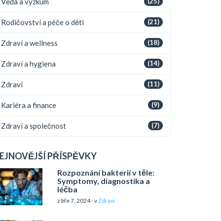
Věda a výzkum
(25)
Rodičovství a péče o děti
(21)
Zdraví a wellness
(18)
Zdraví a hygiena
(14)
Zdraví
(11)
Kariéra a finance
(9)
Zdraví a společnost
(7)
EJNOVĚJŠÍ PŘÍSPĚVKY
Rozpoznání bakterií v těle:
Symptomy, diagnostika a
léčba
z bře 7, 2024 - v
Zdraví