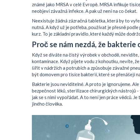
známé jako MRSA
v celé Evropě. MRSA infikuje tisíce 
neobjeví závažná infekce. A pak už není na co čekat.
Neexistuje žádná zázračná tabletka, která by to vyřeš
nutná. A když už je potřeba, používat je přesně podle p
kurz. To je základní pravidlo, které každý může dodrž
Proč se nám nezdá, že bakterie o
Když se díváte na čistý výrobek v obchodě, nevidíte,
kontaminace. Když pijete vodu z kohoutku, nevíte, že
šířit v nádržích a potrubích a způsobuje závažné pn
být domovem pro tisíce bakterií, které se přenášejí na
Bakterie jsou neviditelné. A proto je ignorujeme. Ale 
bezpečnost léků, sterilizace chirurgických nástrojů - 
jak se s nimi vypořádat. A to není jen práce vědců. J
jiného člověka.