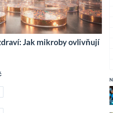
zdraví: Jak mikroby ovlivňují
č
N