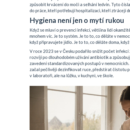
způsobit krvácení do moči a selhání ledvin
. Tyto čísl
do práce, kteří potřebují hospitalizaci, kteří ztrácejí d
Hygiena není jen o mytí rukou
Když se mluví o prevenci infekcí, většina lidí okamžit
mnohem víc. Je to systém. Je to to, co děláte v nemocni
když připravujete jídlo. Je to to, co děláte doma, když
V roce 2023 se v Česku podařilo snížit počet infekc
rozvíjí po dlouhodobém užívání antibiotik a způsobuj
zavedení standardizovaných postupů v nemocnicích. N
začal pečlivěji dezinfikovat ruce, předstírat čistotu 
v laboratoři, ale na lůžku, v kuchyni, ve škole.