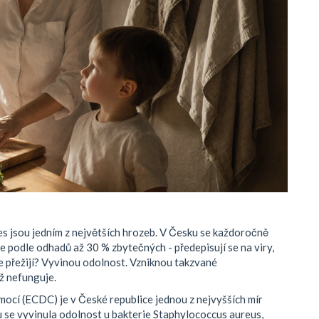
es jsou jedním z největších hrozeb. V Česku se každoročně
je podle odhadů až 30 % zbytečných - předepisují se na viry,
rie přežijí? Vyvinou odolnost. Vzniknou takzvané
už nefunguje.
ocí (ECDC) je v České republice jednou z nejvyšších mír
u se vyvinula odolnost u bakterie Staphylococcus aureus,