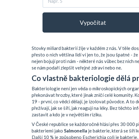
Vypočítat
Stovky miliard bakterií žije v každém z nás. V těle d
přesto o nich většina lidí ví jen to, že jsou špatné - 
nejen bojují proti nám - některé nás vůbec bez nich neu
se nám podaří zlepšit veřejné zdraví nebo ne.
Co vlastně bakteriologie dělá p
Bakteriologie není jen věda o mikroskopických organi
překonávat hrozby, které jinak zničí celé komunity. 
19 - první, co vědci dělají, je izolovat původce. A to
přežívají, jak se šíří, jak reagují na léky. Bez těchto 
zastavit a kdo je v největším riziku.
V České republice se každoročně hlásí přes 30 000 př
bakteriemi jako
Salmonella
je
bakterie, která se šíř
Další 10 % je způsobeno
Escherichia coli
je
bakterie,