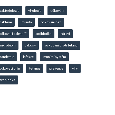
bakteriologie
virologie
očkování
bakterie
imunita
očkování dětí
očkovací kalendář
antibiotika
zdraví
mikrobiom
vakcíny
očkování proti tetanu
pandemie
infekce
imunitní systém
očkovací plán
tetanus
prevence
viry
probiotika