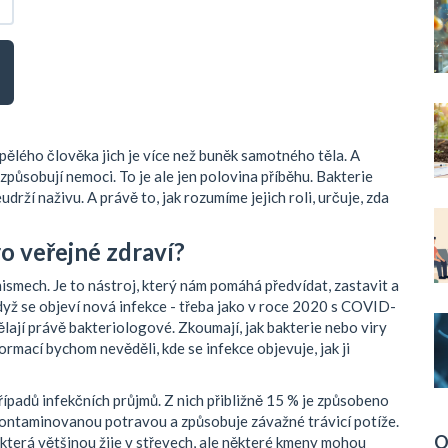
ospělého člověka jich je více než buněk samotného těla. A
že způsobují nemoci. To je ale jen polovina příběhu. Bakterie
drží naživu. A právě to, jak rozumíme jejich roli, určuje, zda
ro veřejné zdraví?
smech. Je to nástroj, který nám pomáhá předvídat, zastavit a
Když se objeví nová infekce - třeba jako v roce 2020 s COVID-
 dělají právě bakteriologové. Zkoumají, jak bakterie nebo viry
informací bychom nevěděli, kde se infekce objevuje, jak ji
ípadů infekčních průjmů. Z nich přibližně 15 % je způsobeno
í kontaminovanou potravou a způsobuje závažné trávicí potíže
.
O
 která většinou žije v střevech, ale některé kmeny mohou