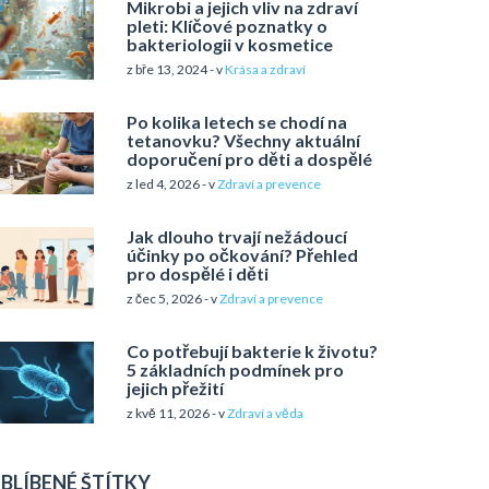
Mikrobi a jejich vliv na zdraví
pleti: Klíčové poznatky o
bakteriologii v kosmetice
z bře 13, 2024 - v
Krása a zdraví
Po kolika letech se chodí na
tetanovku? Všechny aktuální
doporučení pro děti a dospělé
z led 4, 2026 - v
Zdraví a prevence
Jak dlouho trvají nežádoucí
účinky po očkování? Přehled
pro dospělé i děti
z čec 5, 2026 - v
Zdraví a prevence
Co potřebují bakterie k životu?
5 základních podmínek pro
jejich přežití
z kvě 11, 2026 - v
Zdraví a věda
BLÍBENÉ ŠTÍTKY