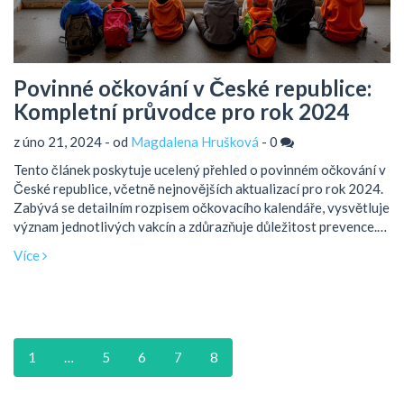
Povinné očkování v České republice:
Kompletní průvodce pro rok 2024
z úno 21, 2024 - od
Magdalena Hrušková
-
0
Tento článek poskytuje ucelený přehled o povinném očkování v
České republice, včetně nejnovějších aktualizací pro rok 2024.
Zabývá se detailním rozpisem očkovacího kalendáře, vysvětluje
význam jednotlivých vakcín a zdůrazňuje důležitost prevence.
Čtenáři získají informace o tom, jaké vakcíny jsou v ČR
Více
považovány za povinné, proč je očkování klíčové pro veřejné
zdraví a jaké jsou potenciální výjimky ze zákona. Dále článek
obsahuje tipy, jak se připravit na očkování a co dělat v případě
vedlejších účinků.
1
…
5
6
7
8