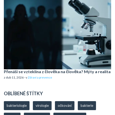
Přenáší se vzteklina z člověka na člověka? Mýty a realita
z dub 11, 2026 - v
Zdraví a prevence
OBLÍBENÉ ŠTÍTKY
bakteriologie
virologie
očkování
bakterie