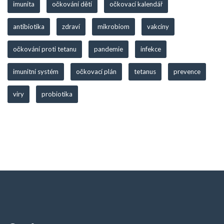
imunita
očkování dětí
očkovací kalendář
antibiotika
zdraví
mikrobiom
vakcíny
očkování proti tetanu
pandemie
infekce
imunitní systém
očkovací plán
tetanus
prevence
viry
probiotika