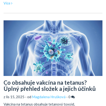
Více
Co obsahuje vakcína na tetanus?
Úplný přehled složek a jejich účinků
z lis 15, 2025 - od
Magdalena Hrušková
-
0
Vakcína na tetanus obsahuje tetanový toxoid,