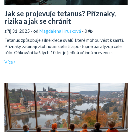
Jak se projevuje tetanus? Příznaky,
rizika a jak se chránit
z říj 31, 2025 - od
Magdalena Hrušková
-
0
Tetanus způsobuje silné křeče svalů, které mohou vést k smrti.
Příznaky začínají ztuhnutím čelisti a postupně paralyzují celé
tělo. Očkování každých 10 let je jediná účinná prevence.
Více