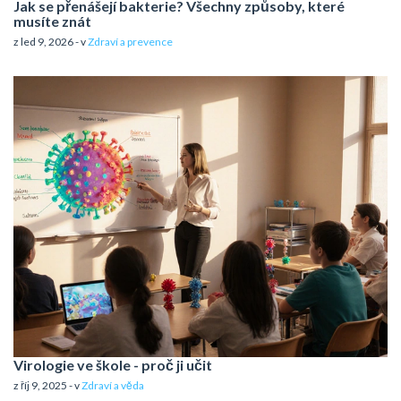
Jak se přenášejí bakterie? Všechny způsoby, které
musíte znát
z led 9, 2026 - v
Zdraví a prevence
Virologie ve škole - proč ji učit
z říj 9, 2025 - v
Zdraví a věda