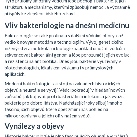
Tyto průlomy umožnily vědcům lépe pochopit bakterie, jejich
strukturu a mechanismy, kterými způsobují nemoci, a významně
přispěly ke zlepšení lidského zdraví.
Vliv bakteriologie na dnešní medicínu
Bakteriologie se také prolínala s dalšími vědními obory, což
vedlo k novým metodám a technologiím. Vývoj genetického
inženýrství a molekulární biologie například umožnil vědcům
sekvencovat bakteriální genom a lépe porozumět jejich evoluci
a rezistenci na antibiotika. Dnes jsou bakterie využívány v
biotechnologiích, lékařském výzkumu i v průmyslových
aplikacích.
Moderní bakteriologie tak stojí na základech historických
objevů a neustále se vyvíjí. Vědci pokračují v hledání nových
způsobů, jak bojovat proti bakteriálním infekcím a jak využít
bakterie pro dobro lidstva. Nadcházející roky slibují mnoho
fascinujících objevů, které opět změní náš pohled na
mikroorganismy a jejich roli v našem světě.
Vynálezy a objevy
Historie bakteriologie je plná fascinujících
objevů
a vynálezů,