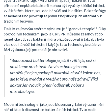
využití bakteriofágů - virů, které napadají bakterie. Tyto
přirozené nepřátele bakterií mohou být využity k léčbě infekcí,
zvláště těch, které jsou odolné vůči antibiotikům. Bakteriofágy
se momentálně považují za jednu z nejslibnějších alternativ k
tradičním léčivům.
Dalším zajímavým směrem výzkumu je **genová terapie**. Díky
pokročilým technikám, jako je CRISPR, můžeme zasahovat do
genetické výbavy bakterií i lidí a přizpůsobovat ji tak, aby byla
více odolná vůči infekcím. I když je tato technologie stále ve
fázi výzkumu, její potenciál je obrovský.
"Budoucnost bakteriologie je ještě světlejší, než si
dokážeme představit. Nové technologie nám
umožňují nejen pochopit mikrobiální svět kolem nás,
ale také jej ovládat a využívat pro naše zdraví," říká
doktor Jan Novák, přední odborník v oboru
mikrobiologie.
Moderní technologie, jako jsou biosenzory, také výrazně mění
náš přístup k diagnostice bakteriálních infekcí. Tyto malé