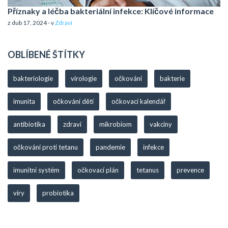
Příznaky a léčba bakteriální infekce: Klíčové informace
z dub 17, 2024 - v
Zdraví
OBLÍBENÉ ŠTÍTKY
bakteriologie
virologie
očkování
bakterie
imunita
očkování dětí
očkovací kalendář
antibiotika
zdraví
mikrobiom
vakcíny
očkování proti tetanu
pandemie
infekce
imunitní systém
očkovací plán
tetanus
prevence
viry
probiotika