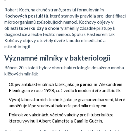
Robert Koch, na druhé straně, proslul formulováním
Kochových postulátů
, které stanovily pravidla pro identifikaci
mikroorganismů způsobujících nemoci. Kochovy objevy v
oblasti
tuberkulózy
a
cholery
změnily zásadně přístupy k
diagnostice a léčbě těchto nemocí. Spolu s Pasteurem tak
Kohčovy objevy otevřely dveře k moderní medicíně a
mikrobiologii.
Významné milníky v bakteriologii
Během 20. století bylo v oboru bakteriologie dosaženo mnoha
klíčových milníků:
Objev antibakteriálních látek, jako je
penicilin
, Alexandrem
Flemingem v roce 1928, což vedlo k moderní éře antibiotik.
Vývoj laboratorních technik, jako je gramaovo barvení, které
umožňuje lépe studovat bakterie pod mikroskopem.
Pokrok ve vakcínách, včetně vakcíny proti tuberkulóze,
kterou vyvinuli Albert Calmette a Camille Guérin.