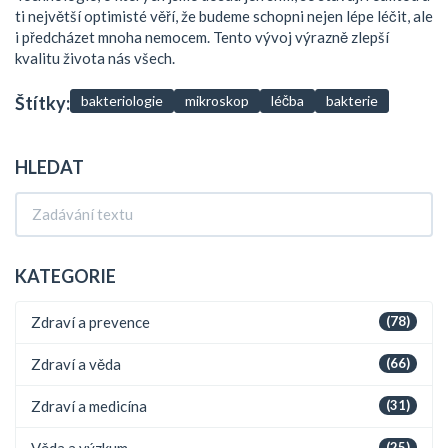
ti největší optimisté věří, že budeme schopni nejen lépe léčit, ale
i předcházet mnoha nemocem. Tento vývoj výrazně zlepší
kvalitu života nás všech.
Štítky:
bakteriologie
mikroskop
léčba
bakterie
HLEDAT
KATEGORIE
Zdraví a prevence
(78)
Zdraví a věda
(66)
Zdraví a medicína
(31)
Věda a výzkum
(25)