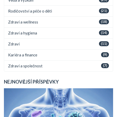
Rodičovství a péče o děti
(21)
Zdraví a wellness
(18)
Zdraví a hygiena
(14)
Zdraví
(11)
Kariéra a finance
(9)
Zdraví a společnost
(7)
NEJNOVĚJŠÍ PŘÍSPĚVKY