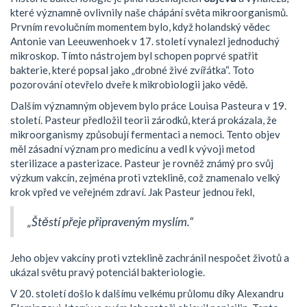
které významně ovlivnily naše chápání světa mikroorganismů.
Prvním revolučním momentem bylo, když holandský vědec
Antonie van Leeuwenhoek v 17. století vynalezl jednoduchý
mikroskop. Tímto nástrojem byl schopen poprvé spatřit
bakterie, které popsal jako „drobné živé zvířátka“. Toto
pozorování otevřelo dveře k mikrobiologii jako vědě.
Dalším významným objevem bylo práce Louisa Pasteura v 19.
století. Pasteur předložil teorii zárodků, která prokázala, že
mikroorganismy způsobují fermentaci a nemoci. Tento objev
měl zásadní význam pro medicínu a vedl k vývoji metod
sterilizace a pasterizace. Pasteur je rovněž známý pro svůj
výzkum vakcín, zejména proti vzteklině, což znamenalo velký
krok vpřed ve veřejném zdraví. Jak Pasteur jednou řekl,
„Štěstí přeje připraveným myslím.“
Jeho objev vakcíny proti vzteklině zachránil nespočet životů a
ukázal světu pravý potenciál bakteriologie.
V 20. století došlo k dalšímu velkému průlomu díky Alexandru