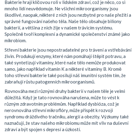
Bakterie hrají klíčovou roli v lidském zdraví, což je něco, co si
mnoho lidí neuvědomuje. Ne všichni mikroorganismy jsou
škodlivé, naopak, některé z nich jsou nezbytné pro naše přežití a
správné fungování našeho těla. Naše tělo obsahuje biliony
bakterií, a většina z nich žije v našem trávicím systému.
Společně tvoří komplexní a dynamické společenství známé jako
mikrobiom.
Střevní bakterie jsou nepostradatelné pro trávení a vstřebávání
živin. Produkují enzymy, které nám pomáhají štěpit potravu, a
také syntetizují vitaminy, které naše tělo nemůže produkovat
samo, jako například vitamin K a některé vitaminy B. Kromě
toho střevní bakterie také posilují náš imunitní systém tím, že
zabraňují růstu patogenních mikroorganismů.
Rovnováha mezi různými druhy bakterií v našem těle je velmi
důležitá. Když je tato rovnováha narušena, může to vést k
různým zdravotním problémům. Například dysbióza, což je
nerovnováha střevní mikroflóry, může přispět k rozvoji
syndromu dráždivého tračníku, alergií a obezity. Výzkumy také
naznačují, že stav našeho mikrobiomu může mít vliv na duševní
zdraví a být spojen s depresí a úzkostí.