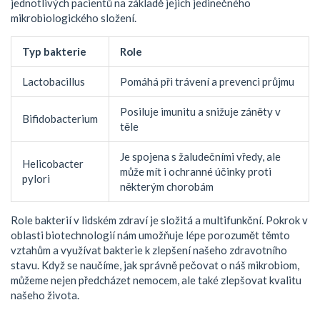
jednotlivých pacientů na základě jejich jedinečného
mikrobiologického složení.
Typ bakterie
Role
Lactobacillus
Pomáhá při trávení a prevenci průjmu
Posiluje imunitu a snižuje záněty v
Bifidobacterium
těle
Je spojena s žaludečními vředy, ale
Helicobacter
může mít i ochranné účinky proti
pylori
některým chorobám
Role bakterií v lidském zdraví je složitá a multifunkční. Pokrok v
oblasti biotechnologií nám umožňuje lépe porozumět těmto
vztahům a využívat bakterie k zlepšení našeho zdravotního
stavu. Když se naučíme, jak správně pečovat o náš mikrobiom,
můžeme nejen předcházet nemocem, ale také zlepšovat kvalitu
našeho života.