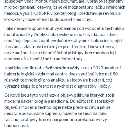
způsobem vědci mohou nejen zkoumat, ale i upravovat genomy
mikroorganismů, otevírající nové možnosti pro léčbu infekčních
nemocí. Využití CRISPR v bakteriologii představuje revoluční
krok, který může změnit budoucnost medicíny.
Také nesmíme opomenout významnou roli výpočetní techniky a
bioinformatiky. Analýza obrovského množství dat nám dnes
umožňuje lépe pochopit evoluční vztahy mezi bakteriemi, jejich
chování a vlastnosti v různých prostředích. Tím se otevírají
nové možnosti pro cílené léčební přístupy, které mohou být
mnohem efektivnější než tradiční metody.
Například podle dat z
Světotýden vědy
z roku 2023, moderní
bakteriologická výzkumná centra dnes využívají více než 50
různých technologií pro analýzu a sledování bakterií, což
výrazně zlepšilo přesnost a rychlost diagnostiky i léčby.
Celkově jsou tyto vynálezy a objevy pilíři, na kterých stojí
moderní bakteriologie a medicína. Důležitost historických
objevů a moderní technologie nelze přeceňovat, a jak se
neustále posouváme kupředu, můžeme se těšit na další
fascinující objevy, které nám pomohou překonat výzvy
budoucnosti.