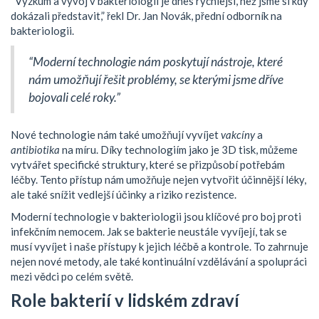
“Výzkum a vývoj v bakteriologii je dnes rychlejší, než jsme si kdy
dokázali představit,” řekl Dr. Jan Novák, přední odborník na
bakteriologii.
“Moderní technologie nám poskytují nástroje, které
nám umožňují řešit problémy, se kterými jsme dříve
bojovali celé roky.”
Nové technologie nám také umožňují vyvíjet
vakcíny
a
antibiotika
na míru. Díky technologiím jako je 3D tisk, můžeme
vytvářet specifické struktury, které se přizpůsobí potřebám
léčby. Tento přístup nám umožňuje nejen vytvořit účinnější léky,
ale také snížit vedlejší účinky a riziko rezistence.
Moderní technologie v bakteriologii jsou klíčové pro boj proti
infekčním nemocem. Jak se bakterie neustále vyvíjejí, tak se
musí vyvíjet i naše přístupy k jejich léčbě a kontrole. To zahrnuje
nejen nové metody, ale také kontinuální vzdělávání a spolupráci
mezi vědci po celém světě.
Role bakterií v lidském zdraví