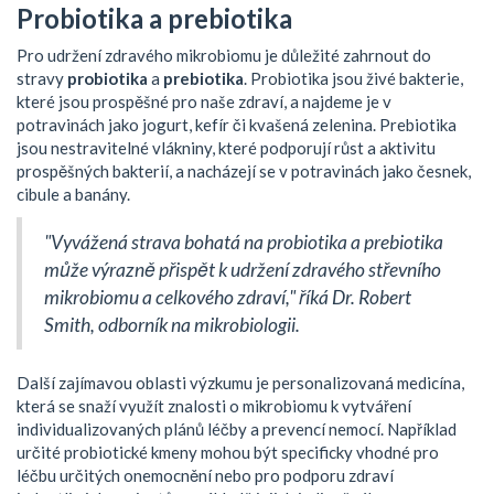
Probiotika a prebiotika
Pro udržení zdravého mikrobiomu je důležité zahrnout do
stravy
probiotika
a
prebiotika
. Probiotika jsou živé bakterie,
které jsou prospěšné pro naše zdraví, a najdeme je v
potravinách jako jogurt, kefír či kvašená zelenina. Prebiotika
jsou nestravitelné vlákniny, které podporují růst a aktivitu
prospěšných bakterií, a nacházejí se v potravinách jako česnek,
cibule a banány.
"Vyvážená strava bohatá na probiotika a prebiotika
může výrazně přispět k udržení zdravého střevního
mikrobiomu a celkového zdraví," říká Dr. Robert
Smith, odborník na mikrobiologii.
Další zajímavou oblasti výzkumu je personalizovaná medicína,
která se snaží využít znalosti o mikrobiomu k vytváření
individualizovaných plánů léčby a prevencí nemocí. Například
určité probiotické kmeny mohou být specificky vhodné pro
léčbu určitých onemocnění nebo pro podporu zdraví