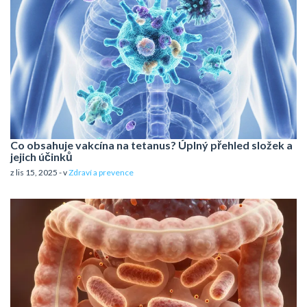
Co obsahuje vakcína na tetanus? Úplný přehled složek a
jejich účinků
z lis 15, 2025 - v
Zdraví a prevence