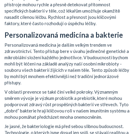
přístroje mohou rychle a přesně detekovat přítomnost
specifických bakterií v těle, což lékařům umožňuje okamžitě
nasadit cílenou léčbu. Rychlost a přesnost jsou klíčovými
faktory, které často rozhodují o úspěchu léčby.
Personalizovaná medicína a bakterie
Personalizovaná medicína je dalším velkým trendem ve
zdravotnictví. Tento přístup bere v úvahu jedinečné genetické a
mikrobiální složení každého jednotlivce. V budoucnosti bychom
mohli být léčeni na základě analýzy naší osobní mikrobioty -
souboru všech bakterií žijících v našem těle. Tento způsob léčby
by mohl být mnohem efektivnější než tradiční jednorázové
přístupy.
V oblasti prevence se také činí velké pokroky. Významným
směrem vývoje je výzkum probiotik a prebiotik, které mohou
podporovat zdravý růst prospěšných bakterií ve střevech. Tyto
„dobré“ bakterie hrají klíčovou roli v našem imunitním systému a
mohou pomáhat předcházet mnoha onemocněním.
Je jasné, že bakteriologie má před sebou slibnou budoucnost.
Technologie, o kterých jsme dosud jen snili, se stávají realitou a