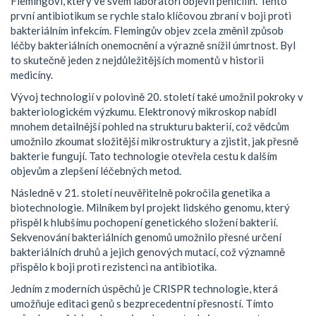
Flemingovi, který ve svém laboratoři objevil penicilin. Tento
první antibiotikum se rychle stalo klíčovou zbraní v boji proti
bakteriálním infekcím. Flemingův objev zcela změnil způsob
léčby bakteriálních onemocnění a výrazně snížil úmrtnost. Byl
to skutečně jeden z nejdůležitějších momentů v historii
medicíny.
Vývoj technologií v polovině 20. století také umožnil pokroky v
bakteriologickém výzkumu. Elektronový mikroskop nabídl
mnohem detailnější pohled na strukturu bakterií, což vědcům
umožnilo zkoumat složitější mikrostruktury a zjistit, jak přesně
bakterie fungují. Tato technologie otevřela cestu k dalším
objevům a zlepšení léčebných metod.
Následně v 21. století neuvěřitelně pokročila genetika a
biotechnologie. Milníkem byl projekt lidského genomu, který
přispěl k hlubšímu pochopení genetického složení bakterií.
Sekvenování bakteriálních genomů umožnilo přesné určení
bakteriálních druhů a jejich genových mutací, což významně
přispělo k boji proti rezistenci na antibiotika.
Jedním z moderních úspěchů je CRISPR technologie, která
umožňuje editaci genů s bezprecedentní přesností. Tímto