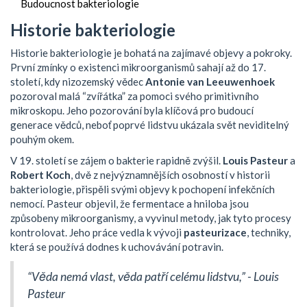
Budoucnost bakteriologie
Historie bakteriologie
Historie bakteriologie je bohatá na zajímavé objevy a pokroky.
První zmínky o existenci mikroorganismů sahají až do 17.
století, kdy nizozemský vědec
Antonie van Leeuwenhoek
pozoroval malá “zvířátka” za pomoci svého primitivního
mikroskopu. Jeho pozorování byla klíčová pro budoucí
generace vědců, neboť poprvé lidstvu ukázala svět neviditelný
pouhým okem.
V 19. století se zájem o bakterie rapidně zvýšil.
Louis Pasteur
a
Robert Koch
, dvě z nejvýznamnějších osobností v historii
bakteriologie, přispěli svými objevy k pochopení infekčních
nemocí. Pasteur objevil, že fermentace a hniloba jsou
způsobeny mikroorganismy, a vyvinul metody, jak tyto procesy
kontrolovat. Jeho práce vedla k vývoji
pasteurizace
, techniky,
která se používá dodnes k uchovávání potravin.
“Věda nemá vlast, věda patří celému lidstvu,” - Louis
Pasteur