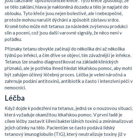
jsou takzvané "opisthotonické křeče". Tyto křeče způsobují, že
se tělo zaklání, hlava je nakloněná dozadu a tělo je napjaté do
oblouku. Tyto křeče jsou nejen bolestivé, ale i nebezpečné,
protože mohou narušit dýchání a způsobit zástavu srdce.
Kromě toho může mít tetanus za následek zvýšenou produkci
slin a pocení, což jsou další varovné signály, že něco není v
pořádku.
Příznaky tetanu obvykle začínají do několika dní až několika
týdnů po infekci, a čím dříve se objeví, tím závažnější je infekce.
Tetanus lze snadno diagnostikovat na základě klinických
příznaků, ale je potřeba ihned hledat lékařskou pomoc, aby mohl
být zahájen účinný léčebný proces. Léčba je velmi náročná a
zahrnuje podání antitoxinů, antibiotik a často i intenzivní péči v
nemocnici.
Léčba
Když dojde k podezření na tetanus, jedná se o nouzovou situaci,
která vyžaduje okamžitou lékařskou pomoc. V první řadě je
cílem léčby zastavit šíření bakteriálních toxinů a zminimalizovat
jejich účinky na tělo. Pacientům se často podává lidský
tetanový imunoglobulin (TIG), který neutralizuje toxiny již v