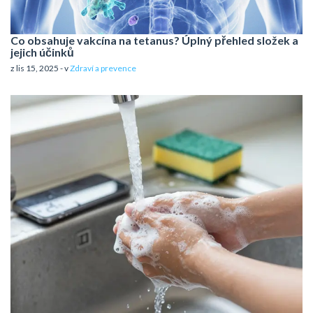
Co obsahuje vakcína na tetanus? Úplný přehled složek a
jejich účinků
z lis 15, 2025 - v
Zdraví a prevence