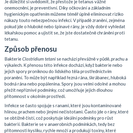
Je důležité si uvědomit, že přestože je tetanus vážné
onemocnění, je preventivní. Díky očkování a základním
hygienickým opatřením můžeme téměř úplně eliminovat riziko
nákazy touto nebezpečnou infekcí. V případě zranění, zejména
pokud jde o hluboké nebo špinavé rány, je vždy dobré vyhledat
lékařskou pomoc a ujistit se, že jste dostatečně chráněni proti
tetanu.
Způsob přenosu
Bakterie
Clostridium tetani
se nachází převážně v půdě, prachu a
výkalech. K přenosu této infekce dochází, když bakterie nebo
jejich spory proniknou do lidského těla prostřednictvím
poranění. To může být například řezná rána, škrábanec, hluboká
bodná rána nebo popálenina. Spory jsou velmi odolné a mohou
přežít nepříznivé podmínky, což umožňuje jejich dlouhou
přítomnost v okolním prostředí.
Infekce se často spojuje s ranami, které jsou kontaminované
hlínou, prachem nebo jinými nečistotami. Často jde o rány, které
se obtížně čistí, což poskytuje ideální podmínky pro růst
bakterií. Bakterie se v anaerobních podmínkách, tedy bez
přítomnosti kyslíku, rychle množí a produkují toxiny, které