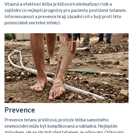
Včasná a efektivní léčba je klíčová k minimalizaci rizik a
zajištění co nejlepší prognózy pro pacienty postižené tetanem.
Informovanost a prevence hrají zásadní roli v boji proti této
potenciálně smrtelné infekci.
Prevence
Prevence tetanu je klíčová, protože léčba samotného
onemocnění může být komplikovaná a nákladná. Nejlepším
způsobem, jak se chránit před tetanem, je očkování. Očkování