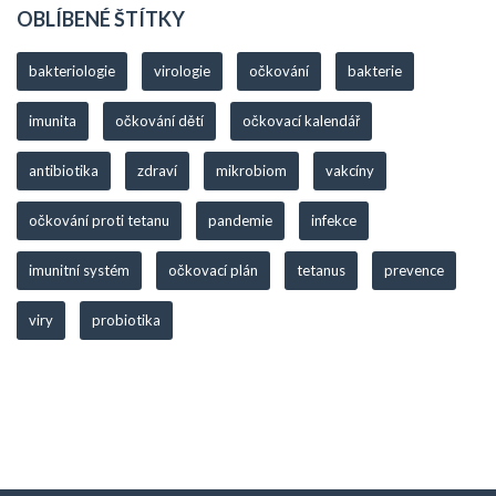
OBLÍBENÉ ŠTÍTKY
bakteriologie
virologie
očkování
bakterie
imunita
očkování dětí
očkovací kalendář
antibiotika
zdraví
mikrobiom
vakcíny
očkování proti tetanu
pandemie
infekce
imunitní systém
očkovací plán
tetanus
prevence
viry
probiotika