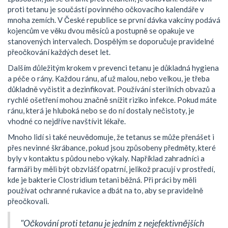
proti tetanu je součástí povinného očkovacího kalendáře v
mnoha zemích. V České republice se první dávka vakcíny podává
kojencům ve věku dvou měsíců a postupně se opakuje ve
stanovených intervalech. Dospělým se doporučuje pravidelné
přeočkování každých deset let.
Dalším důležitým krokem v prevenci tetanu je důkladná hygiena
a péče o rány. Každou ránu, ať už malou, nebo velkou, je třeba
důkladně vyčistit a dezinfikovat. Používání sterilních obvazů a
rychlé ošetření mohou značně snížit riziko infekce. Pokud máte
ránu, která je hluboká nebo se do ní dostaly nečistoty, je
vhodné co nejdříve navštívit lékaře.
Mnoho lidí si také neuvědomuje, že tetanus se může přenášet i
přes nevinné škrábance, pokud jsou způsobeny předměty, které
byly v kontaktu s půdou nebo výkaly. Například zahradníci a
farmáři by měli být obzvlášť opatrní, jelikož pracují v prostředí,
kde je bakterie Clostridium tetani běžná. Při práci by měli
používat ochranné rukavice a dbát na to, aby se pravidelně
přeočkovali.
"Očkování proti tetanu je jedním z nejefektivnějších