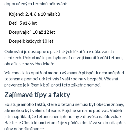
doporučených termínů očkování:
Kojenci: 2, 4, 6 a 18 měsíců
Děti: 5 až 6 let
Dospívající: 10 až 12 let
Dospělí: každých 10 let
Očkování je dostupné u praktických lékařů a v očkovacích
centrech. Pokud máte pochybnosti o svojí imunitě vůči tetanu,
obraťte se na svého lékaře.
Všechna tato opatření mohou významně přispět k ochraně před
tetanem a pomoci udržet vás i vaši rodinu v bezpečí. Včasná
prevence je klíčem k boji proti této zákeřné nemoci.
Zajímavé tipy a fakty
Existuje mnoho faktů, které o tetanu nemusí být obecně známy,
ale mohou být velmi užitečné. Pojďme se na ně podívat. Věděli
jste například, že tetanus není přenosný z člověka na člověka?
Bakterie Clostridium tetani žije v půdě a dostává se do těla přes
rány nebo škrábance.