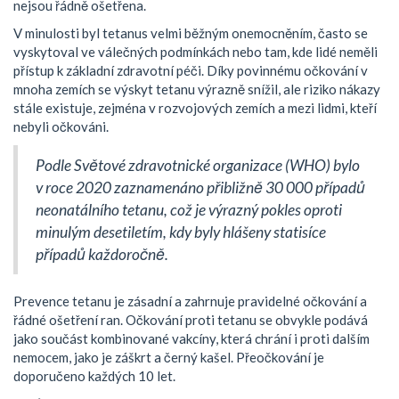
nejsou řádně ošetřena.
V minulosti byl tetanus velmi běžným onemocněním, často se
vyskytoval ve válečných podmínkách nebo tam, kde lidé neměli
přístup k základní zdravotní péči. Díky povinnému očkování v
mnoha zemích se výskyt tetanu výrazně snížil, ale riziko nákazy
stále existuje, zejména v rozvojových zemích a mezi lidmi, kteří
nebyli očkováni.
Podle Světové zdravotnické organizace (WHO) bylo
v roce 2020 zaznamenáno přibližně 30 000 případů
neonatálního tetanu, což je výrazný pokles oproti
minulým desetiletím, kdy byly hlášeny statisíce
případů každoročně.
Prevence tetanu je zásadní a zahrnuje pravidelné očkování a
řádné ošetření ran. Očkování proti tetanu se obvykle podává
jako součást kombinované vakcíny, která chrání i proti dalším
nemocem, jako je záškrt a černý kašel. Přeočkování je
doporučeno každých 10 let.