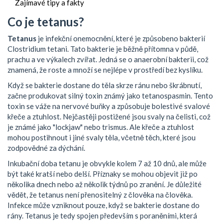
Zajímavé tipy a fakty
Co je tetanus?
Tetanus
je infekční onemocnění, které je způsobeno bakterií
Clostridium tetani. Tato bakterie je běžně přítomna v půdě,
prachu a ve výkalech zvířat. Jedná se o anaerobní bakterii, což
znamená, že roste a množí se nejlépe v prostředí bez kyslíku.
Když se bakterie dostane do těla skrze ránu nebo škrábnutí,
začne produkovat silný toxin známý jako tetanospasmin. Tento
toxin se váže na nervové buňky a způsobuje bolestivé svalové
křeče a ztuhlost. Nejčastěji postižené jsou svaly na čelisti, což
je známé jako "lockjaw" nebo trismus. Ale křeče a ztuhlost
mohou postihnout i jiné svaly těla, včetně těch, které jsou
zodpovědné za dýchání.
Inkubační doba tetanu je obvykle kolem 7 až 10 dnů, ale může
být také kratší nebo delší. Příznaky se mohou objevit již po
několika dnech nebo až několik týdnů po zranění. Je důležité
vědět, že tetanus není přenositelný z člověka na člověka.
Infekce může vzniknout pouze, když se bakterie dostane do
rány. Tetanus je tedy spojen především s poraněními, která