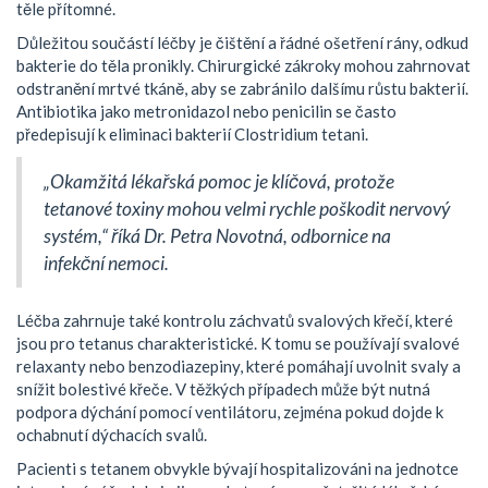
těle přítomné.
Důležitou součástí léčby je čištění a řádné ošetření rány, odkud
bakterie do těla pronikly. Chirurgické zákroky mohou zahrnovat
odstranění mrtvé tkáně, aby se zabránilo dalšímu růstu bakterií.
Antibiotika jako metronidazol nebo penicilin se často
předepisují k eliminaci bakterií Clostridium tetani.
„Okamžitá lékařská pomoc je klíčová, protože
tetanové toxiny mohou velmi rychle poškodit nervový
systém,“ říká Dr. Petra Novotná, odbornice na
infekční nemoci.
Léčba zahrnuje také kontrolu záchvatů svalových křečí, které
jsou pro tetanus charakteristické. K tomu se používají svalové
relaxanty nebo benzodiazepiny, které pomáhají uvolnit svaly a
snížit bolestivé křeče. V těžkých případech může být nutná
podpora dýchání pomocí ventilátoru, zejména pokud dojde k
ochabnutí dýchacích svalů.
Pacienti s tetanem obvykle bývají hospitalizováni na jednotce