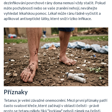
dezinfikování povrchové rány doma nemusí vždy stačit. Pokud
máte pochybnosti nebo se vaše zranění nehojí, neváhejte
vyhledat lékařskou pomoc. Lékař může ránu řádně vyčistit a
aplikovat antiseptické látky, které sníží riziko infikace.
Příznaky
Tetanus je velmi závažné onemocnění. Mezi první příznaky patří
často svalové křeče, které začínají v oblasti čelisti - právě
proto se tetanu někdy říká "lockjaw" neboli zámek na čelisti.