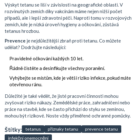
Výskyt tetanu se liší v závislosti na geografické oblasti. V
rozvinutých zemích díky vakcínám máme nejen nižší počet
případů, ale i lepší zdravotní péči. Naproti tomu v rozvojových
zemích, kde je nízká úroveň hygieny a očkování, zůstává
tetanus hrozbou.
Prevence
je nejdůležitější zbraň proti tetanu. Co můžete
udělat? Dodržujte následující:
Pravidelné očkování každých 10 let.
Řádně čistěte a desinfikujte všechny poranění.
Vyhýbejte se místům, kde je větší riziko infekce, pokud máte
otevřenou ránu.
Důležité je také vědět, že jisté pracovní činnosti mohou
zvyšovat riziko nákazy. Zemědělské práce, zahradničení nebo
práce na stavbě, kde se často přichází do styku se zeminou,
mohou být rizikové. Noste vždy přiměřené ochranné pomůcky.
Štítky:
tetanus
příznaky tetanu
prevence tetanu
infekční onemocnění