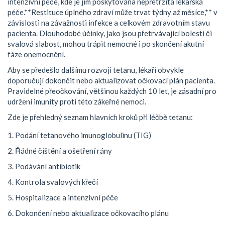
intenzivní péče, kde je jim poskytována nepřetržitá lékařská
péče.**Restituce úplného zdraví může trvat týdny až měsíce,** v
závislosti na závažnosti infekce a celkovém zdravotním stavu
pacienta. Dlouhodobé účinky, jako jsou přetrvávající bolesti či
svalová slabost, mohou trápit nemocné i po skončení akutní
fáze onemocnění.
Aby se předešlo dalšímu rozvoji tetanu, lékaři obvykle
doporučují dokončit nebo aktualizovat očkovací plán pacienta.
Pravidelné přeočkování, většinou každých 10 let, je zásadní pro
udržení imunity proti této zákeřné nemoci.
Zde je přehledný seznam hlavních kroků při léčbě tetanu:
Podání tetanového imunoglobulinu (TIG)
Řádné čištění a ošetření rány
Podávání antibiotik
Kontrola svalových křečí
Hospitalizace a intenzivní péče
Dokončení nebo aktualizace očkovacího plánu