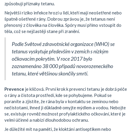
způsobují příznaky tetanu.
Největší riziko infekce hrozí u lidí, kteří mají neošetřené nebo
špatně ošetřené rány. Dobrou zprávou je, že tetanus není
přenosný z člověka na člověka. Spóry musí přímo vstoupit do
těla, což se nejčastěji stane při zranění.
Podle Světové zdravotnické organizace (WHO) se
tetanus vyskytuje především v zemích s nízkým
očkovacím pokrytím. V roce 2017 bylo
zaznamenáno 38 000 případů novorozeneckého
tetanu, které většinou skončily smrtí.
Prevence
je klíčová. První krok k prevenci tetanu je dobrá péče
o rány a čistota prostředí, kde se pohybujeme. Pokud se
poraníte a zjistíte, že rána byla v kontaktu se zeminou nebo
nečistotami, ihned ji důkladně omyjte mýdlem a vodou. Nebojte
se, existuje rovněž možnost profylaktického očkování, které je
velmi účinné a nabízí dlouhodobou ochranu.
Je důležité mít na paměti, že kloktání antiseptikem nebo