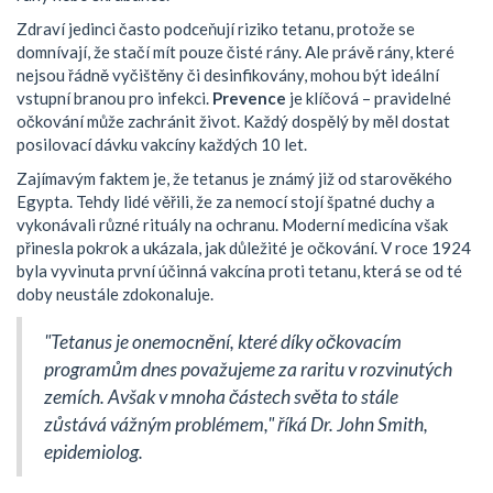
Zdraví jedinci často podceňují riziko tetanu, protože se
domnívají, že stačí mít pouze čisté rány. Ale právě rány, které
nejsou řádně vyčištěny či desinfikovány, mohou být ideální
vstupní branou pro infekci.
Prevence
je klíčová – pravidelné
očkování může zachránit život. Každý dospělý by měl dostat
posilovací dávku vakcíny každých 10 let.
Zajímavým faktem je, že tetanus je známý již od starověkého
Egypta. Tehdy lidé věřili, že za nemocí stojí špatné duchy a
vykonávali různé rituály na ochranu. Moderní medicína však
přinesla pokrok a ukázala, jak důležité je očkování. V roce 1924
byla vyvinuta první účinná vakcína proti tetanu, která se od té
doby neustále zdokonaluje.
"Tetanus je onemocnění, které díky očkovacím
programům dnes považujeme za raritu v rozvinutých
zemích. Avšak v mnoha částech světa to stále
zůstává vážným problémem," říká Dr. John Smith,
epidemiolog.