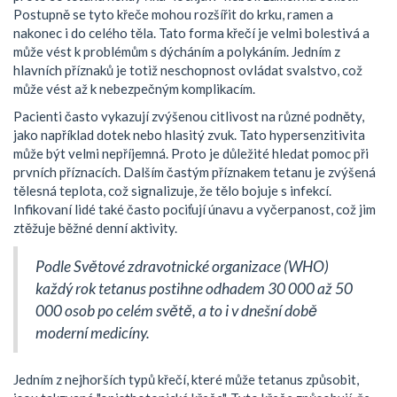
Postupně se tyto křeče mohou rozšířit do krku, ramen a
nakonec i do celého těla. Tato forma křečí je velmi bolestivá a
může vést k problémům s dýcháním a polykáním. Jedním z
hlavních příznaků je totiž neschopnost ovládat svalstvo, což
může vést až k nebezpečným komplikacím.
Pacienti často vykazují zvýšenou citlivost na různé podněty,
jako například dotek nebo hlasitý zvuk. Tato hypersenzitivita
může být velmi nepříjemná. Proto je důležité hledat pomoc při
prvních příznacích. Dalším častým příznakem tetanu je zvýšená
tělesná teplota, což signalizuje, že tělo bojuje s infekcí.
Infikovaní lidé také často pociťují únavu a vyčerpanost, což jim
ztěžuje běžné denní aktivity.
Podle Světové zdravotnické organizace (WHO)
každý rok tetanus postihne odhadem 30 000 až 50
000 osob po celém světě, a to i v dnešní době
moderní medicíny.
Jedním z nejhorších typů křečí, které může tetanus způsobit,