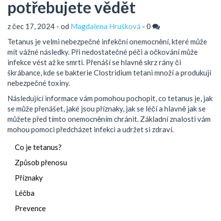
potřebujete vědět
z čec 17, 2024 - od
Magdalena Hrušková
-
0
Tetanus je velmi nebezpečné infekční onemocnění, které může
mít vážné následky. Při nedostatečné péči a očkování může
infekce vést až ke smrti. Přenáší se hlavně skrz rány či
škrábance, kde se bakterie Clostridium tetani množí a produkují
nebezpečné toxiny.
Následující informace vám pomohou pochopit, co tetanus je, jak
se může přenášet, jaké jsou příznaky, jak se léčí a hlavně jak se
můžete před tímto onemocněním chránit. Základní znalosti vám
mohou pomoci předcházet infekci a udržet si zdraví.
Co je tetanus?
Způsob přenosu
Příznaky
Léčba
Prevence