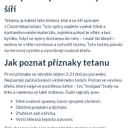
šíří
Tetanus je bakteriální infekce, která se šíří spórami
z Clostridium tetani. Tyto spóry najdete v pěně, hlíně a
kontaminovaném materiálu, zejména pokud je vlhký a bez
kyslíku. Když se spóry dostanou do rány – i malé škrábnutí –
mohou se v těle rozvinout a vytvořit toxiny. Tyto toxiny působí
na nervový systém a vyvolávají svalové křeče.
Jak poznat příznaky tetanu
První příznaky se obvykle objeví 3‑21 dnů po poranění.
Nejčastěji začíná bolestí v klíně nebo čelisti. Potom se vyvinou
křeče, které nejprve postihnou čelist – tzv. "lockjaw". Svaly na
krku a ramenou se také stáhnou. Další signály jsou:
Silné svalové spasmy, často spojené s bolestí.
Obtížné polykání a dýchání.
Ztuhlost zad a břicha.
Vyšší tělesná teplota a pocení.