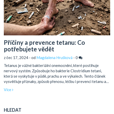
Příčiny a prevence tetanu: Co
potřebujete vědět
z čec 17, 2024 - od
Magdalena Hrušková
-
0
Tetanus je vážné bakteriální onemocnění, které postihuje
nervový systém. Způsobuje ho bakterie Clostridium tetani,
která se vyskytuje v půdě, prachu a ve výkalech. Tento článek
vysvětluje příznaky, způsob přenosu, léčbu i prevenci tetanu a
přináší zajímavé tipy, jak se před tímto onemocněním chránit.
Více
HLEDAT