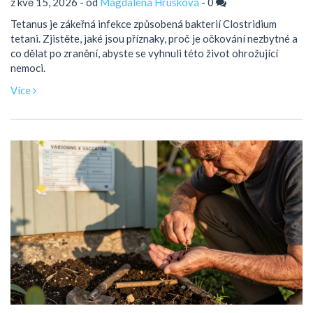
z kvě 15, 2026 - od
Magdalena Hrušková
-
0
Tetanus je zákeřná infekce způsobená bakterií Clostridium
tetani. Zjistěte, jaké jsou příznaky, proč je očkování nezbytné a
co dělat po zranění, abyste se vyhnuli této život ohrožující
nemoci.
Více