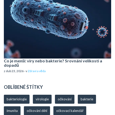
Co je menší: viry nebo bakterie? Srovnání velikosti a
dopadů
z dub 23, 2026 - v
Zdraví a věda
OBLÍBENÉ ŠTÍTKY
bakteriologie
virologie
očkování
bakterie
imunita
očkování dětí
očkovací kalendář