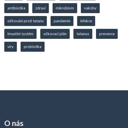
antibiotika
zdraví
mikrobiom
vakcíny
očkování proti tetanu
pandemie
infekce
imunitní systém
očkovací plán
tetanus
prevence
viry
probiotika
O nás