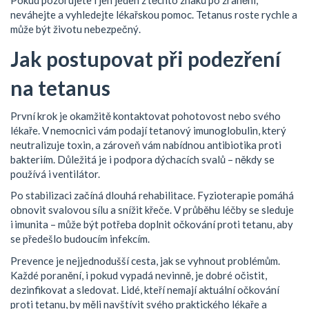
Pokud pozorujete i jen jeden z těchto znaků po zranění,
neváhejte a vyhledejte lékařskou pomoc. Tetanus roste rychle a
může být životu nebezpečný.
Jak postupovat při podezření
na tetanus
První krok je okamžitě kontaktovat pohotovost nebo svého
lékaře. V nemocnici vám podají tetanový imunoglobulin, který
neutralizuje toxin, a zároveň vám nabídnou antibiotika proti
bakteriím. Důležitá je i podpora dýchacích svalů – někdy se
používá i ventilátor.
Po stabilizaci začíná dlouhá rehabilitace. Fyzioterapie pomáhá
obnovit svalovou sílu a snížit křeče. V průběhu léčby se sleduje
i imunita – může být potřeba doplnit očkování proti tetanu, aby
se předešlo budoucím infekcím.
Prevence je nejjednodušší cesta, jak se vyhnout problémům.
Každé poranění, i pokud vypadá nevinně, je dobré očistit,
dezinfikovat a sledovat. Lidé, kteří nemají aktuální očkování
proti tetanu, by měli navštívit svého praktického lékaře a