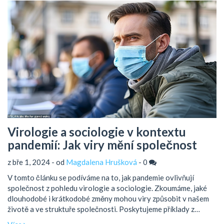
Virologie a sociologie v kontextu
pandemií: Jak viry mění společnost
z bře 1, 2024 - od
Magdalena Hrušková
-
0
V tomto článku se podíváme na to, jak pandemie ovlivňují
společnost z pohledu virologie a sociologie. Zkoumáme, jaké
dlouhodobé i krátkodobé změny mohou viry způsobit v našem
životě a ve struktuře společnosti. Poskytujeme příklady z
historie i současnosti a nabízíme tipy, jak se můžeme na