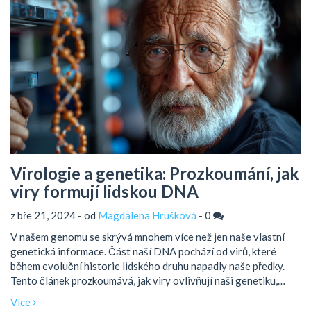
Virologie a genetika: Prozkoumání, jak
viry formují lidskou DNA
z bře 21, 2024 - od
Magdalena Hrušková
-
0
V našem genomu se skrývá mnohem více než jen naše vlastní
genetická informace. Část naší DNA pochází od virů, které
během evoluční historie lidského druhu napadly naše předky.
Tento článek prozkoumává, jak viry ovlivňují naši genetiku,
upravují naši DNA a přispívají k rozvoji různých onemocnění, ale
Více
i ke vzniku některých příznivých vlastností. Přiblížíme si, jakým