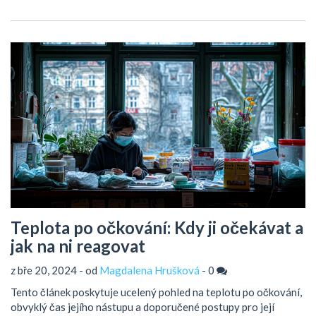
způsobem viry mohou ovlivňovat naše zdraví a evoluční vývoj,
a jak současné poznatky z oblasti virologie a genetiky umožňují
lépe porozumět tomuto fascinujícímu procesu.
Teplota po očkování: Kdy ji očekávat a
jak na ni reagovat
z bře 20, 2024 - od
Magdalena Hrušková
-
0
Tento článek poskytuje ucelený pohled na teplotu po očkování,
obvyklý čas jejího nástupu a doporučené postupy pro její