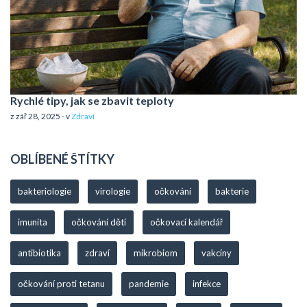
Rychlé tipy, jak se zbavit teploty
z zář 28, 2025 - v
Zdraví
OBLÍBENÉ ŠTÍTKY
bakteriologie
virologie
očkování
bakterie
imunita
očkování dětí
očkovací kalendář
antibiotika
zdraví
mikrobiom
vakcíny
očkování proti tetanu
pandemie
infekce