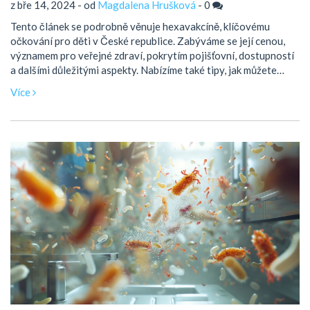
z bře 14, 2024 - od
Magdalena Hrušková
-
0
Tento článek se podrobně věnuje hexavakcíně, klíčovému
očkování pro děti v České republice. Zabýváme se její cenou,
významem pro veřejné zdraví, pokrytím pojišťovní, dostupností
a dalšími důležitými aspekty. Nabízíme také tipy, jak můžete
očkování pro své dítě zajistit efektivně a ekonomicky.
Více