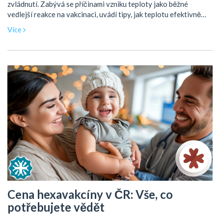
zvládnutí. Zabývá se příčinami vzniku teploty jako běžné
vedlejší reakce na vakcinaci, uvádí tipy, jak teplotu efektivně
snižovat, a nabízí přehled doporučení kdy vyhledat lékařskou
Více
pomoc. Prostřednictvím zajímavých faktů a praktických rad
čtenář získá kompletní informace o tom, jak reagovat na
teplotu spojenou s očkováním.
Cena hexavakcíny v ČR: Vše, co
potřebujete vědět