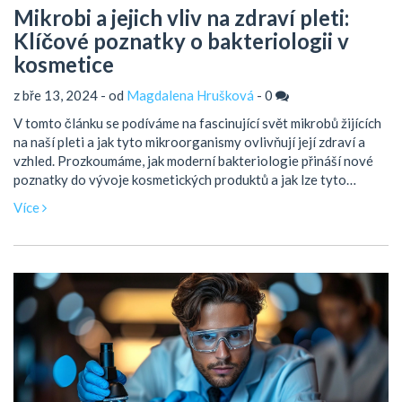
Mikrobi a jejich vliv na zdraví pleti:
Klíčové poznatky o bakteriologii v
kosmetice
z bře 13, 2024 - od
Magdalena Hrušková
-
0
V tomto článku se podíváme na fascinující svět mikrobů žijících
na naší pleti a jak tyto mikroorganismy ovlivňují její zdraví a
vzhled. Prozkoumáme, jak moderní bakteriologie přináší nové
poznatky do vývoje kosmetických produktů a jak lze tyto
informace využít pro lepší péči o naši pokožku. Nabídneme také
Více
praktické tipy, jak správnou péčí a vhodnou kosmetikou
podporovat zdravý mikrobiom pleti.