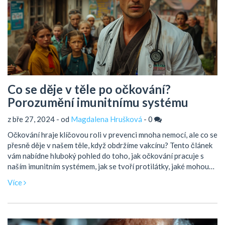
Co se děje v těle po očkování?
Porozumění imunitnímu systému
z bře 27, 2024 - od
Magdalena Hrušková
-
0
Očkování hraje klíčovou roli v prevenci mnoha nemocí, ale co se
přesně děje v našem těle, když obdržíme vakcínu? Tento článek
vám nabídne hluboký pohled do toho, jak očkování pracuje s
naším imunitním systémem, jak se tvoří protilátky, jaké mohou
být vedlejší účinky a proč je důležité se nechat očkovat. Získáte
Více
užitečné informace a tipy, které vám pomohou lépe porozumět
procesu očkování a jeho přínosům pro naše zdraví.