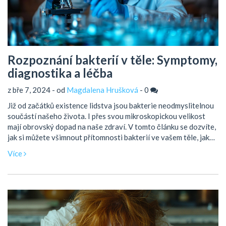
Rozpoznání bakterií v těle: Symptomy,
diagnostika a léčba
z bře 7, 2024 - od
Magdalena Hrušková
-
0
Již od začátků existence lidstva jsou bakterie neodmyslitelnou
součástí našeho života. I přes svou mikroskopickou velikost
mají obrovský dopad na naše zdraví. V tomto článku se dozvíte,
jak si můžete všimnout přítomnosti bakterií ve vašem těle, jaké
jsou možné symptomy a metody diagnostiky, a také jaký je
Více
nejúčinnější způsob léčby. Ponoříme se jak do známých, tak i
méně známých aspektů tohoto tématu a poskytneme vám
ucelené informace, které vám pomohou lépe se orientovat ve
světě mikroorganismů.