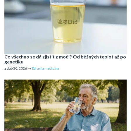
Co všechno se dá zjistit z moči? Od běžných teplot až po
genetiku
z dub 30, 2026 - v
Zdraví a medicína