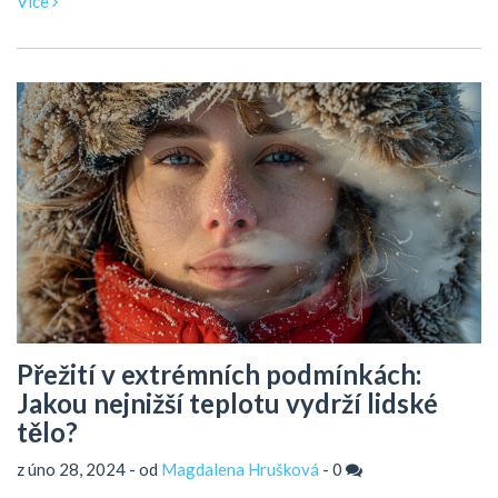
Více
podobné události lépe připravit. Celý článek je psán
srozumitelným jazykem a snaží se poskytnout užitečné a
praktické informace pro širokou veřejnost.
Přežití v extrémních podmínkách:
Jakou nejnižší teplotu vydrží lidské
tělo?
z úno 28, 2024 - od
Magdalena Hrušková
-
0