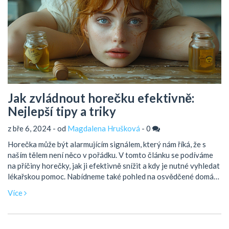
Jak zvládnout horečku efektivně:
Nejlepší tipy a triky
z bře 6, 2024 - od
Magdalena Hrušková
-
0
Horečka může být alarmujícím signálem, který nám říká, že s
naším tělem není něco v pořádku. V tomto článku se podíváme
na příčiny horečky, jak ji efektivně snížit a kdy je nutné vyhledat
lékařskou pomoc. Nabídneme také pohled na osvědčené domácí
prostředky a zajímavosti, které vám pomohou lépe zvládat toto
Více
nežádoucí horečnaté období.