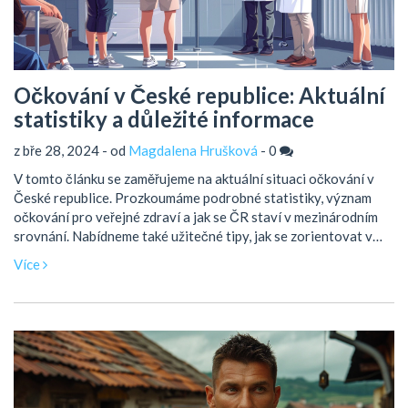
Očkování v České republice: Aktuální
statistiky a důležité informace
z bře 28, 2024 - od
Magdalena Hrušková
-
0
V tomto článku se zaměřujeme na aktuální situaci očkování v
České republice. Prozkoumáme podrobné statistiky, význam
očkování pro veřejné zdraví a jak se ČR staví v mezinárodním
srovnání. Nabídneme také užitečné tipy, jak se zorientovat v
procesu očkování, a upozorníme na nejčastější mýty a fakta o
Více
očkování.