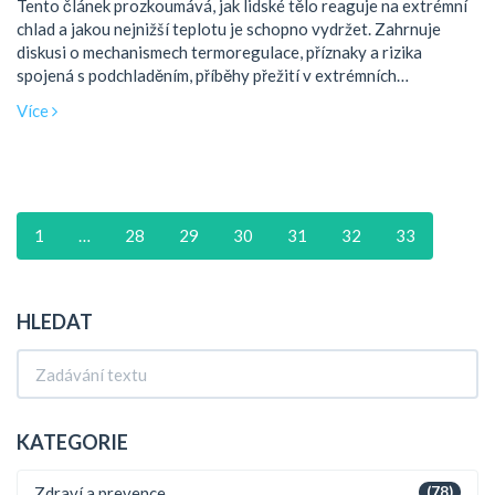
Tento článek prozkoumává, jak lidské tělo reaguje na extrémní
chlad a jakou nejnižší teplotu je schopno vydržet. Zahrnuje
diskusi o mechanismech termoregulace, příznaky a rizika
spojená s podchladěním, příběhy přežití v extrémních
podmínkách a praktické tipy, jak se ochránit před chladem.
Více
Čtenáři získají ucelený přehled o výzvách, které nízké teploty
představují pro lidské tělo, a o strategiích, které mohou pomoci
přežití v těchto podmínkách.
1
…
28
29
30
31
32
33
HLEDAT
KATEGORIE
Zdraví a prevence
(78)