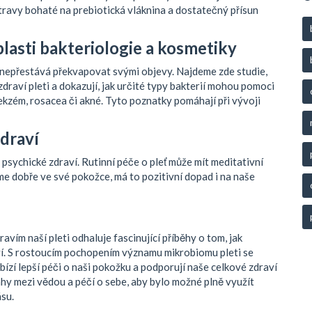
ravy bohaté na prebiotická vláknina a dostatečný přísun
lasti bakteriologie a kosmetiky
 nepřestává překvapovat svými objevy. Najdeme zde studie,
raví pleti a dokazují, jak určité typy bakterií mohou pomoci
ekzém, rosacea či akné. Tyto poznatky pomáhají při vývoji
zdraví
psychické zdraví. Rutinní péče o pleť může mít meditativní
íme dobře ve své pokožce, má to pozitivní dopad i na naše
vím naší pleti odhaluje fascinující příběhy o tom, jak
ví. S rostoucím pochopením významu mikrobiomu pleti se
ízí lepší péči o naši pokožku a podporují naše celkové zdraví
y mezi vědou a péčí o sebe, aby bylo možné plně využít
ásu.