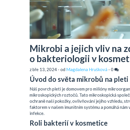
Mikrobi a jejich vliv na 
o bakteriologii v kosmet
z bře 13, 2024 - od
Magdalena Hrušková
-
0
Úvod do světa mikrobů na pleti
Náš povrch pleti je domovem pro milióny mikroorgani
mikroskopických roztočů. Tato mikroskopická společno
ochraně naší pokožky, ovlivňování jejího vzhledu, st
faktorem v našem imunitním systému a pomáhá nám v
infekce.
Roli bakterií v kosmetice