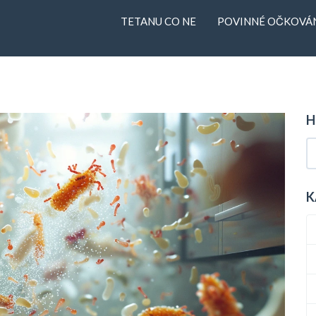
TETANU CO NE
POVINNÉ OČKOVÁN
H
K