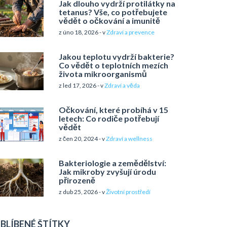
Jak dlouho vydrží protilátky na
tetanus? Vše, co potřebujete
vědět o očkování a imunitě
z úno 18, 2026 - v
Zdraví a prevence
Jakou teplotu vydrží bakterie?
Co vědět o teplotních mezích
života mikroorganismů
z led 17, 2026 - v
Zdraví a věda
Očkování, které probíhá v 15
letech: Co rodiče potřebují
vědět
z čen 20, 2024 - v
Zdraví a wellness
Bakteriologie a zemědělství:
Jak mikroby zvyšují úrodu
přirozeně
z dub 25, 2026 - v
Životní prostředí
BLÍBENÉ ŠTÍTKY