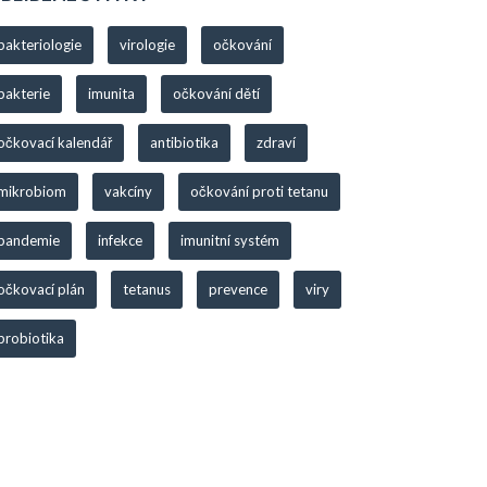
bakteriologie
virologie
očkování
bakterie
imunita
očkování dětí
očkovací kalendář
antibiotika
zdraví
mikrobiom
vakcíny
očkování proti tetanu
pandemie
infekce
imunitní systém
očkovací plán
tetanus
prevence
viry
probiotika