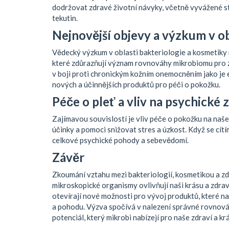
dodržovat zdravé životní návyky, včetně vyvážené st
tekutin.
Nejnovější objevy a výzkum v ob
Vědecký výzkum v oblasti bakteriologie a kosmetiky
které zdůrazňují význam rovnováhy mikrobiomu pro zd
v boji proti chronickým kožním onemocněním jako je 
nových a účinnějších produktů pro péči o pokožku.
Péče o pleť a vliv na psychické 
Zajímavou souvislostí je vliv péče o pokožku na naše 
účinky a pomoci snižovat stres a úzkost. Když se cít
celkové psychické pohody a sebevědomí.
Závěr
Zkoumání vztahu mezi bakteriologií, kosmetikou a zdra
mikroskopické organismy ovlivňují naši krásu a zdra
otevírají nové možnosti pro vývoj produktů, které nab
a pohodu. Výzva spočívá v nalezení správné rovnováh
potenciál, který mikrobi nabízejí pro naše zdraví a kr