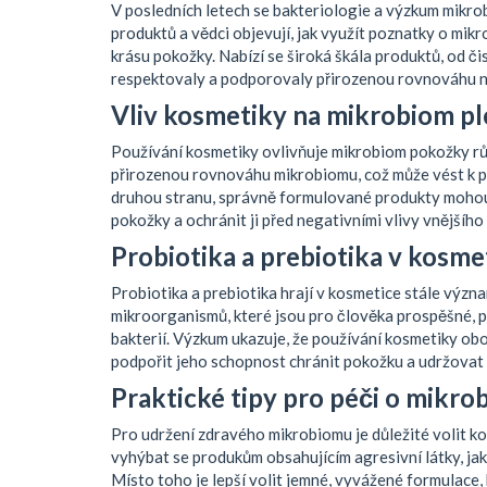
V posledních letech se bakteriologie a výzkum mikrob
produktů a vědci objevují, jak využít poznatky o mikr
krásu pokožky. Nabízí se široká škála produktů, od či
respektovaly a podporovaly přirozenou rovnováhu na
Vliv kosmetiky na mikrobiom pl
Používání kosmetiky ovlivňuje mikrobiom pokožky r
přirozenou rovnováhu mikrobiomu, což může vést k pr
druhou stranu, správně formulované produkty mohou 
pokožky a ochránit ji před negativními vlivy vnějšího 
Probiotika a prebiotika v kosme
Probiotika a prebiotika hrají v kosmetice stále význa
mikroorganismů, které jsou pro člověka prospěšné, pr
bakterií. Výzkum ukazuje, že používání kosmetiky obo
podpořit jeho schopnost chránit pokožku a udržovat 
Praktické tipy pro péči o mikro
Pro udržení zdravého mikrobiomu je důležité volit ko
vyhýbat se produkům obsahujícím agresivní látky, ja
Místo toho je lepší volit jemné, vyvážené formulace, 