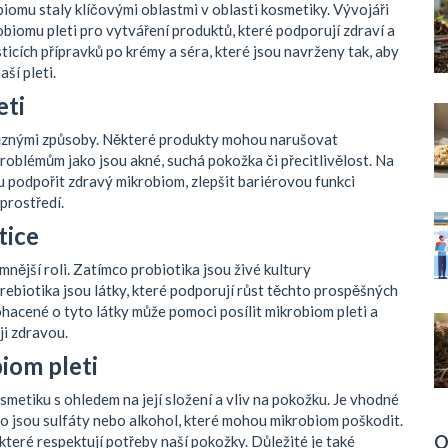
iomu staly klíčovými oblastmi v oblasti kosmetiky. Vývojáři
obiomu pleti pro vytváření produktů, které podporují zdraví a
sticích přípravků po krémy a séra, které jsou navrženy tak, aby
ší pleti.
eti
ůznými způsoby. Některé produkty mohou narušovat
oblémům jako jsou akné, suchá pokožka či přecitlivělost. Na
podpořit zdravý mikrobiom, zlepšit bariérovou funkci
prostředí.
tice
mnější roli. Zatímco probiotika jsou živé kultury
ebiotika jsou látky, které podporují růst těchto prospěšných
hacené o tyto látky může pomoci posílit mikrobiom pleti a
ji zdravou.
biom pleti
smetiku s ohledem na její složení a vliv na pokožku. Je vhodné
ko jsou sulfáty nebo alkohol, které mohou mikrobiom poškodit.
O
které respektují potřeby naší pokožky. Důležité je také