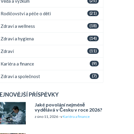
Věda a výzkum
(25)
Rodičovství a péče o děti
(21)
Zdraví a wellness
(18)
Zdraví a hygiena
(14)
Zdraví
(11)
Kariéra a finance
(9)
Zdraví a společnost
(7)
EJNOVĚJŠÍ PŘÍSPĚVKY
Jaké povolání nejméně
vydělává v Česku v roce 2026?
z úno 11, 2026 - v
Kariéra a finance