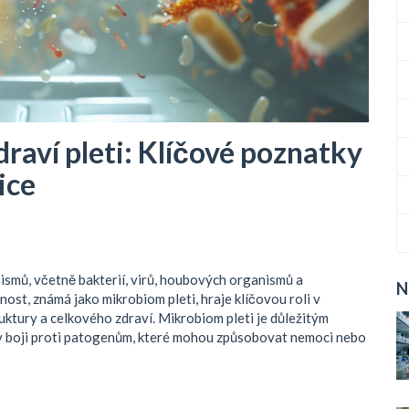
zdraví pleti: Klíčové poznatky
ice
smů, včetně bakterií, virů, houbových organismů a
N
st, známá jako mikrobiom pleti, hraje klíčovou roli v
ruktury a celkového zdraví. Mikrobiom pleti je důležitým
 boji proti patogenům, které mohou způsobovat nemoci nebo