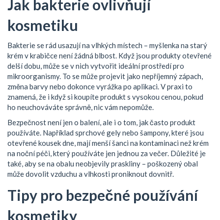
Jak bakterie ovlivňují
kosmetiku
Bakterie se rád usazují na vlhkých místech – myšlenka na starý
krém v krabičce není žádná blbost. Když jsou produkty otevřené
delší dobu, může se v nich vytvořit ideální prostředí pro
mikroorganismy. To se může projevit jako nepříjemný zápach,
změna barvy nebo dokonce vyrážka po aplikaci. V praxi to
znamená, že i když si koupíte produkt s vysokou cenou, pokud
ho neuchováváte správně, nic vám nepomůže.
Bezpečnost není jen o balení, ale i o tom, jak často produkt
používáte. Například sprchové gely nebo šampony, které jsou
otevřené kousek dne, mají menší šanci na kontaminaci než krém
na noční péči, který používáte jen jednou za večer. Důležité je
také, aby se na obalu neobjevily praskliny – poškozený obal
může dovolit vzduchu a vlhkosti proniknout dovnitř.
Tipy pro bezpečné používání
kosmetiky