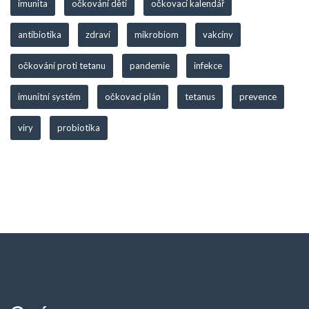
imunita
očkování dětí
očkovací kalendář
antibiotika
zdraví
mikrobiom
vakcíny
očkování proti tetanu
pandemie
infekce
imunitní systém
očkovací plán
tetanus
prevence
viry
probiotika