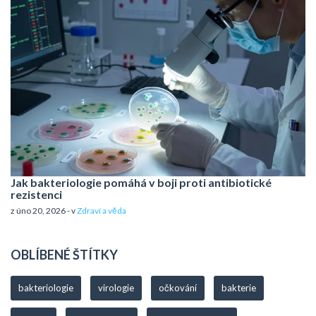
Jak bakteriologie pomáhá v boji proti antibiotické
rezistenci
z úno 20, 2026 - v
Zdraví a věda
OBLÍBENÉ ŠTÍTKY
bakteriologie
virologie
očkování
bakterie