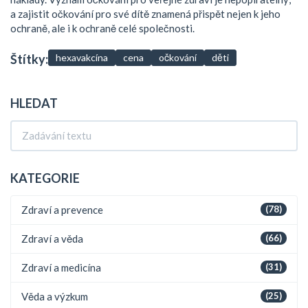
a zajistit očkování pro své dítě znamená přispět nejen k jeho
ochraně, ale i k ochraně celé společnosti.
Štítky:
hexavakcína
cena
očkování
děti
HLEDAT
KATEGORIE
Zdraví a prevence
(78)
Zdraví a věda
(66)
Zdraví a medicína
(31)
Věda a výzkum
(25)