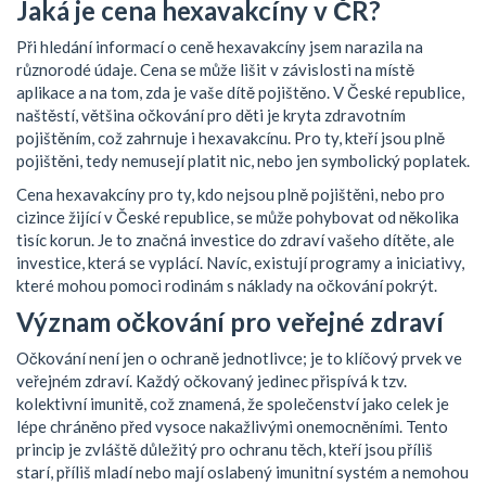
Jaká je cena hexavakcíny v ČR?
Při hledání informací o ceně hexavakcíny jsem narazila na
různorodé údaje. Cena se může lišit v závislosti na místě
aplikace a na tom, zda je vaše dítě pojištěno. V České republice,
naštěstí, většina očkování pro děti je kryta zdravotním
pojištěním, což zahrnuje i hexavakcínu. Pro ty, kteří jsou plně
pojištěni, tedy nemusejí platit nic, nebo jen symbolický poplatek.
Cena hexavakcíny pro ty, kdo nejsou plně pojištěni, nebo pro
cizince žijící v České republice, se může pohybovat od několika
tisíc korun. Je to značná investice do zdraví vašeho dítěte, ale
investice, která se vyplácí. Navíc, existují programy a iniciativy,
které mohou pomoci rodinám s náklady na očkování pokrýt.
Význam očkování pro veřejné zdraví
Očkování není jen o ochraně jednotlivce; je to klíčový prvek ve
veřejném zdraví. Každý očkovaný jedinec přispívá k tzv.
kolektivní imunitě, což znamená, že společenství jako celek je
lépe chráněno před vysoce nakažlivými onemocněními. Tento
princip je zvláště důležitý pro ochranu těch, kteří jsou příliš
starí, příliš mladí nebo mají oslabený imunitní systém a nemohou