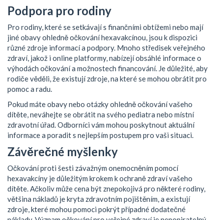
Podpora pro rodiny
Pro rodiny, které se setkávají s finančními obtížemi nebo mají
jiné obavy ohledně očkování hexavakcínou, jsou k dispozici
různé zdroje informací a podpory. Mnoho středisek veřejného
zdraví, jakož i online platformy, nabízejí obsáhlé informace o
výhodách očkování a možnostech financování. Je důležité, aby
rodiče věděli, že existují zdroje, na které se mohou obrátit pro
pomoc a radu.
Pokud máte obavy nebo otázky ohledně očkování vašeho
dítěte, neváhejte se obrátit na svého pediatra nebo místní
zdravotní úřad. Odborníci vám mohou poskytnout aktuální
informace a poradit s nejlepším postupem pro vaši situaci.
Závěrečné myšlenky
Očkování proti šesti závažným onemocněním pomocí
hexavakcíny je důležitým krokem k ochraně zdraví vašeho
dítěte. Ačkoliv může cena být znepokojivá pro některé rodiny,
většina nákladů je kryta zdravotním pojištěním, a existují
zdroje, které mohou pomoci pokrýt případné dodatečné
náklady. Význam očkování pro veřejné zdraví je nepopiratelný,