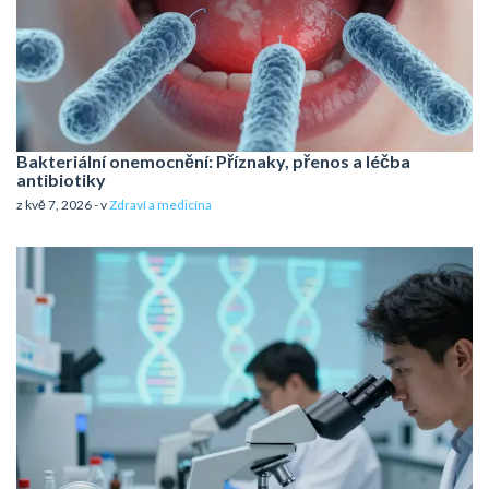
Bakteriální onemocnění: Příznaky, přenos a léčba
antibiotiky
z kvě 7, 2026 - v
Zdraví a medicína