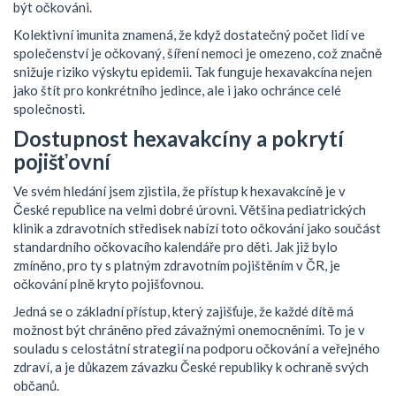
být očkováni.
Kolektivní imunita znamená, že když dostatečný počet lidí ve
společenství je očkovaný, šíření nemoci je omezeno, což značně
snižuje riziko výskytu epidemii. Tak funguje hexavakcína nejen
jako štít pro konkrétního jedince, ale i jako ochránce celé
společnosti.
Dostupnost hexavakcíny a pokrytí
pojišťovní
Ve svém hledání jsem zjistila, že přístup k hexavakcíně je v
České republice na velmi dobré úrovni. Většina pediatrických
klinik a zdravotních středisek nabízí toto očkování jako součást
standardního očkovacího kalendáře pro děti. Jak již bylo
zmíněno, pro ty s platným zdravotním pojištěním v ČR, je
očkování plně kryto pojišťovnou.
Jedná se o základní přístup, který zajišťuje, že každé dítě má
možnost být chráněno před závažnými onemocněními. To je v
souladu s celostátní strategií na podporu očkování a veřejného
zdraví, a je důkazem závazku České republiky k ochraně svých
občanů.