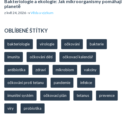
Bakteriologie a ekologie: Jak mikroorganismy pomáhají
planetě
z kvě 24, 2026 - v
Věda a výzkum
OBLÍBENÉ ŠTÍTKY
bakteriologie
virologie
očkování
bakterie
imunita
očkování dětí
očkovací kalendář
antibiotika
zdraví
mikrobiom
vakcíny
očkování proti tetanu
pandemie
infekce
imunitní systém
očkovací plán
tetanus
prevence
viry
probiotika