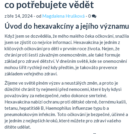
co potřebujete vědět
z bře 14, 2024 - od
Magdalena Hrušková
-
0
Úvod do hexavakcíny a jejího významu
Když jsem se dozvěděla, že mého malého čeka očkování, snažila
jsem se zjistit co nejvíce informací. Hexavakcína je jedním z
klíčových očkování pro děti v prvním roce života. Nejen, že
chrání proti šesti závažným onemocněním, ale také formuje
základ pro zdravé dětství. V dnešním světě, kde se onemocnění
mohou šířit rychleji než kdy předtím, je takováto prevence
základem veřejného zdraví.
Žijeme ve světě plném výzev a neustálých změn, a proto je
důležité chránit ty nejmenší před nemocemi, které byly kdysi
považovány za nebezpečné, nebo dokonce smrtelné.
Hexavakcína nabízí ochranu proti dětské obrně, černému kašli,
tetanu, hepatitidě B, Haemophilus influenzae typu b a
pneumokokovým infekcím. Toto očkování je bezpečné, účinné a
je jedním z nejlepších kroků, které můžete pro zdraví vašeho
dítěte udělat.