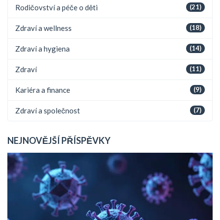
Rodičovství a péče o děti
(21)
Zdraví a wellness
(18)
Zdraví a hygiena
(14)
Zdraví
(11)
Kariéra a finance
(9)
Zdraví a společnost
(7)
NEJNOVĚJŠÍ PŘÍSPĚVKY