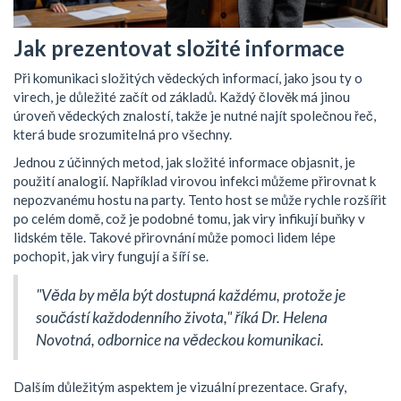
Jak prezentovat složité informace
Při komunikaci složitých vědeckých informací, jako jsou ty o
virech, je důležité začít od základů. Každý člověk má jinou
úroveň vědeckých znalostí, takže je nutné najít společnou řeč,
která bude srozumitelná pro všechny.
Jednou z účinných metod, jak složité informace objasnit, je
použití analogií. Například virovou infekci můžeme přirovnat k
nepozvanému hostu na party. Tento host se může rychle rozšířit
po celém domě, což je podobné tomu, jak viry infikují buňky v
lidském těle. Takové přirovnání může pomoci lidem lépe
pochopit, jak viry fungují a šíří se.
"Věda by měla být dostupná každému, protože je
součástí každodenního života," říká Dr. Helena
Novotná, odbornice na vědeckou komunikaci.
Dalším důležitým aspektem je vizuální prezentace. Grafy,