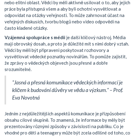
nebo elitní oblast. Vědci by měli aktivně usilovat o to, aby jejich
práce byla přístupná všem a aby byli ochotni vysvětlovat a
odpovídat na otázky veřejnosti. To může zahrnovat účast na
veřejných diskusích, tvorbu blogů nebo video odpovědí na
často kladené otázky.
Vzájemná spolupráce s médii
je další klíčový nástroj. Média
mají obrovský dosah, a proto je důležité mít s nimi dobrý vztah.
Vědci by měli být připraveni poskytovat rozhovory a
vysvětlovat vědecké poznatky novinářům. To pomůže zajistit,
že zprávy o vědeckých objevech jsou přesné a dobře
srozumitelné.
"Jasná a přesná komunikace vědeckých informací je
klíčem k budování důvěry ve vědu a výzkum." – Prof.
Eva Novotná
Jedním z nejdůležitějších aspektů komunikace je přizpůsobení
obsahu cílové skupině. To znamená, že informace by měly být
prezentovány různými způsoby v závislosti na publiku. Co je
vhodné pro děti a teenagery může být zcela odlišné od toho, co