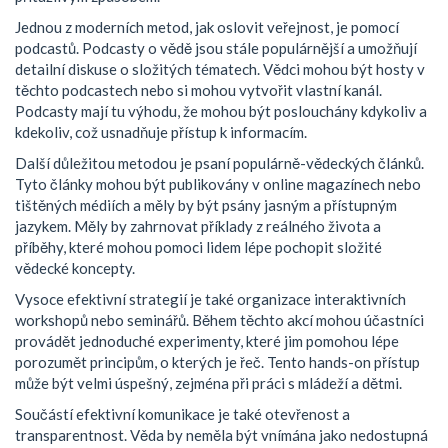
Jednou z moderních metod, jak oslovit veřejnost, je pomocí
podcastů. Podcasty o vědě jsou stále populárnější a umožňují
detailní diskuse o složitých tématech. Vědci mohou být hosty v
těchto podcastech nebo si mohou vytvořit vlastní kanál.
Podcasty mají tu výhodu, že mohou být poslouchány kdykoliv a
kdekoliv, což usnadňuje přístup k informacím.
Další důležitou metodou je psaní populárně-vědeckých článků.
Tyto články mohou být publikovány v online magazínech nebo
tištěných médiích a měly by být psány jasným a přístupným
jazykem. Měly by zahrnovat příklady z reálného života a
příběhy, které mohou pomoci lidem lépe pochopit složité
vědecké koncepty.
Vysoce efektivní strategií je také organizace interaktivních
workshopů nebo seminářů. Během těchto akcí mohou účastníci
provádět jednoduché experimenty, které jim pomohou lépe
porozumět principům, o kterých je řeč. Tento hands-on přístup
může být velmi úspešný, zejména při práci s mládeží a dětmi.
Součástí efektivní komunikace je také otevřenost a
transparentnost. Věda by neměla být vnímána jako nedostupná