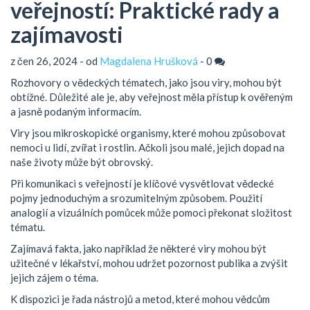
veřejností: Praktické rady a
zajímavosti
z čen 26, 2024 - od
Magdalena Hrušková
-
0
Rozhovory o vědeckých tématech, jako jsou viry, mohou být
obtížné. Důležité ale je, aby veřejnost měla přístup k ověřeným
a jasně podaným informacím.
Viry jsou mikroskopické organismy, které mohou způsobovat
nemoci u lidí, zvířat i rostlin. Ačkoli jsou malé, jejich dopad na
naše životy může být obrovský.
Při komunikaci s veřejností je klíčové vysvětlovat vědecké
pojmy jednoduchým a srozumitelným způsobem. Použití
analogií a vizuálních pomůcek může pomoci překonat složitost
tématu.
Zajímavá fakta, jako například že některé viry mohou být
užitečné v lékařství, mohou udržet pozornost publika a zvýšit
jejich zájem o téma.
K dispozici je řada nástrojů a metod, které mohou vědcům