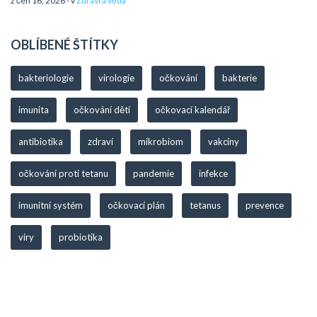
z čen 16, 2026 - v
Zdraví a věda
OBLÍBENÉ ŠTÍTKY
bakteriologie
virologie
očkování
bakterie
imunita
očkování dětí
očkovací kalendář
antibiotika
zdraví
mikrobiom
vakcíny
očkování proti tetanu
pandemie
infekce
imunitní systém
očkovací plán
tetanus
prevence
viry
probiotika