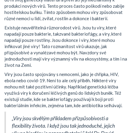
produkci nových virů. Tento proces často poškodí nebo zabije
hostitelskou buňku. Tímto způsobem mohou viry způsobovat
různé nemoci u lidí, zvířat, rostlin a dokonce i bakterií.
Existuje neuvěřitelná různorodost virů. Jsou tu viry, které
napadají pouze bakterie, takzvané bakteriofágy, a viry, které
napadají pouze rostliny. Jsou dokonce i viry, které mohou
infikovat jiné viry! Tato rozmanitost virů ukazuje, jak
přizpůsobivé a vynalézavé mohou být. Navzdory své
jednoduchosti mají viry významný vliv na ekosystémy, a tím i na
život na Zemi.
Viry jsou často spojovány s nemocemi, jako je chřipka, HIV,
ebola nebo covid-19. Není to ale celý příběh. Některé viry
mohou mít také pozitivní účinky. Například genetická léčba
využívá viry k doručení léčivých genů do lidských buněk. Též
existují studie, kde se bakteriofágy používají k boji proti
bakteriálním infekcím, zejména tam, kde antibiotika selhávají.
„Viry jsou skvělým příkladem přizpůsobivosti a
flexibility života. I když jsou tak jednoduché, jejich