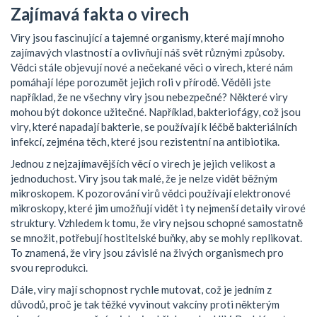
Zajímavá fakta o virech
Viry jsou fascinující a tajemné organismy, které mají mnoho
zajímavých vlastností a ovlivňují náš svět různými způsoby.
Vědci stále objevují nové a nečekané věci o virech, které nám
pomáhají lépe porozumět jejich roli v přírodě. Věděli jste
například, že ne všechny viry jsou nebezpečné? Některé viry
mohou být dokonce užitečné. Například, bakteriofágy, což jsou
viry, které napadají bakterie, se používají k léčbě bakteriálních
infekcí, zejména těch, které jsou rezistentní na antibiotika.
Jednou z nejzajímavějších věcí o virech je jejich velikost a
jednoduchost. Viry jsou tak malé, že je nelze vidět běžným
mikroskopem. K pozorování virů vědci používají elektronové
mikroskopy, které jim umožňují vidět i ty nejmenší detaily virové
struktury. Vzhledem k tomu, že viry nejsou schopné samostatně
se množit, potřebují hostitelské buňky, aby se mohly replikovat.
To znamená, že viry jsou závislé na živých organismech pro
svou reprodukci.
Dále, viry mají schopnost rychle mutovat, což je jedním z
důvodů, proč je tak těžké vyvinout vakcíny proti některým