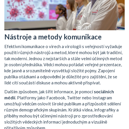
Nástroje a metody komunikace
Efektivní komunikace o virech a virologii s veřejností vyžaduje
použití různých nástrojů a metod, které mohou být jak tradiční,
tak moderní. Jednou z nejstarších a stále velmi účinných metod
je osobní přednáška. Vědci mohou pořádat veřejné prezentace,
kde jasně a srozumitelně vysvětlují složité pojmy. Zapojení
publika otázkami a odpověďmi je důležité pro zajištění, že se
lidé cítí součástí diskuse a mohou aktivně přispívat.
Dalším způsobem, jak šířit informace, je pomocí
sociálních
médií
. Platformy jako Facebook, Twitter nebo Instagram
umožňují vědcům oslovit široké publikum a přizpůsobit sdělení
různým demografickým skupinám. Krátká videa, infografiky a
příběhy mohou být účinnými nástroji pro zprostředkování
složitých vědeckých informací jednoduchým a vizuálně
přitažlivým způsobem.