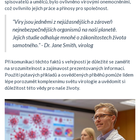
spisovatelů a umělců, bylo ovlivněno virovými onemocněními,
což ovlivnilo jejich práce a přínosy pro společnost.
"Viry jsou jedněmi z nejúžasnějších a zároveň
nejnebezpečnějších organismů na naší planetě.
Jejich studie odhaluje mnohé o zákonitostech života
samotného." - Dr. Jane Smith, virolog
Při komunikaci těchto faktů s veřejností je důležité se zaměřit
na srozumitelnost a zajímavost prezentovaných informací.
Použití pútavých příkladů a osvědčených příběhů pomůže lidem
lépe porozumět komplexnímu světu virologie a uvědomit si
důležitost této vědy pro naše životy.