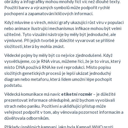
obrázky a infografiky mohou mnohdy říct víc než dlouhé texty.
Použití barev a výrazných symbolů může podpořit rychlé
pochopení a zapamatování klíčových informací.
Když mluvíme o virech, mísící grafy ukazující růst viru v populaci
nebo animace ilustrující mechanismus infikace mohou být velmi
užitečné. Tyto vizuální nástroje by měly být jednoduché, ale
výmluvné. Při jejich tvorbě je důležité vyvarovat se přílišné
složitosti, která by mohla zmást.
Vědecké pojmy by měly být co nejvíce zjednodušené. Když
vysvětlujeme, co je RNA virus, můžeme říci, že je to virus, který
místo DNA používá RNA ke své reprodukci. Místo popisu
složitých genetických procesů je lepší ukázat jednoduchý
diagram nebo metaforu, která lidem umožní lépe pochopit
podstatu.
Vědecká komunikace má navíc
etiketní rozměr
– je důležité
prezentovat informace ohleduplně, aniž bychom vyvolávali
strach nebo paniku. Pozitivní a uklidňující přístup může
veřejnost podpořit v tom, aby věnovala pozornost informacím a
důvěřovala odborníkům.
Příklady úspěšných kampaní, jako byla Kampaň WHO proti