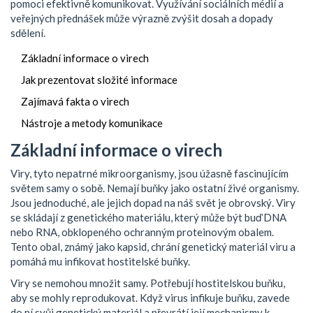
pomoci efektivně komunikovat. Využívání sociálních médií a
veřejných přednášek může výrazně zvýšit dosah a dopady
sdělení.
Základní informace o virech
Jak prezentovat složité informace
Zajímavá fakta o virech
Nástroje a metody komunikace
Základní informace o virech
Viry, tyto nepatrné mikroorganismy, jsou úžasně fascinujícím
světem samy o sobě. Nemají buňky jako ostatní živé organismy.
Jsou jednoduché, ale jejich dopad na náš svět je obrovský. Viry
se skládají z genetického materiálu, který může být buď DNA
nebo RNA, obklopeného ochranným proteinovým obalem.
Tento obal, známý jako kapsid, chrání genetický materiál viru a
pomáhá mu infikovat hostitelské buňky.
Viry se nemohou množit samy. Potřebují hostitelskou buňku,
aby se mohly reprodukovat. Když virus infikuje buňku, zavede
do ní svůj genetický materiál a převrátí její mechanismy k