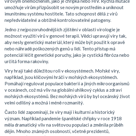
virovým onemocněním, jako je chřipka nebo HIV. Rychlá mutace
umožňuje virům přizpůsobit se novým prostředím a uniknout
imunitnímu systému hostitele. Tato schopnost dělá z virů
nepředvídatelné a obtížně kontrolovatelné patogeny.
Jedno z nejpozoruhodnějších zjištění v oblasti virologie je
možnost využití virů v genové terapii. Vědci upravují viry tak,
aby nesly genetický materiál, který může být použit k opravě
nebo náhradě poškozených genů u lidí. Tento přístup má
potenciál léčit genetické poruchy, jako je cystická fibróza nebo
určitá forma rakoviny.
Viry hrají také důležitou roli v ekosystémech. Mořské viry,
například, jsou klíčovými hráči v mořských ekosystémech.
Pomáhají regulovat populace bakterií a jiných mikroorganismů
v oceánech, což má vliv na globální uhlíkový cyklus a zdraví
mořských ekosystémů. Bez mořských virů by byl oceánský život
velmi odlišný a možná i méně rozmanitý.
Často lidé zapomínají, že viry mají i kulturní a historický
význam. Například pandemie španělské chřipky v roce 1918
měla dramatický vliv na světovou populaci a změnila průběh
dějin. Mnoho známých osobností, včetně prezidentů,