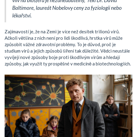
vliv na biosféru je nezanedbatelný,“ řekl Dr. David
Baltimore, laureát Nobelovy ceny za fyziologii nebo
lékařství.
Zajímavostí je, že na Zemi je více než desítek trilionů virů.
Ačkoli většina z nich není pro lidi škodlivá, hrstka virů může
způsobit vážné zdravotní problémy. To je důvod, proč je
studium virů a jejich způsobů šíření tak důležité. Vědci neustále
vyvíjejí nové způsoby boje proti škodlivým virům a hledají
způsoby, jak využít ty prospěšné v medicíně a biotechnologiích.