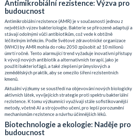
Antimikrobiální rezistence: Výzva pro
budoucnost
Antimikrobiální rezistence (AMR) je v současnosti jednou z
největších výzev bakteriologie. Bakterie se přirozeně adaptují a
stávají odolnými vůči antibiotikům, což vede k obtížně
léčitelným infekcím. Podle Světové zdravotnické organizace
(WHO) by AMR mohla do roku 2050 způsobit až 10 milionů
úmrtí ročně. Tento alarmující trend vyžaduje inovativní přístupy
k vývoji nových antibiotik a alternativních terapií, jako je
použití bakteriofágů, a také zlepšení průmyslových a
zemědělských praktik, aby se omezilo šíření rezistentních
kmenů.
Aktuální výzkumy se soustředí na objevování nových biologicky
aktivních látek, vyvíjejících strategie proti spektru bakteriální
rezistence. K tomu výzkumníci využívají stále sofistikovanější
metody, včetně AI a strojového učení, pro lepší porozumění
mechanismům rezistence a návrhu účinnějších léků.
Biotechnologie a ekologie: Naděje pro
budoucnost