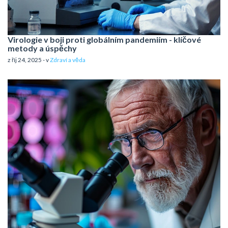
Virologie v boji proti globálním pandemiím - klíčové
metody a úspěchy
z říj 24, 2025 - v
Zdraví a věda