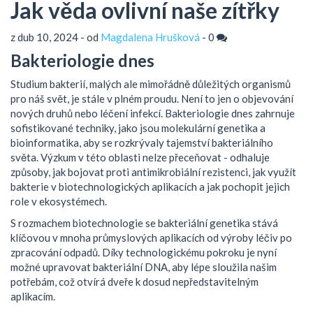
Jak věda ovlivní naše zítřky
z dub 10, 2024 - od
Magdalena Hrušková
-
0
Bakteriologie dnes
Studium bakterií, malých ale mimořádně důležitých organismů
pro náš svět, je stále v plném proudu. Není to jen o objevování
nových druhů nebo léčení infekcí. Bakteriologie dnes zahrnuje
sofistikované techniky, jako jsou molekulární genetika a
bioinformatika, aby se rozkrývaly tajemství bakteriálního
světa. Výzkum v této oblasti nelze přeceňovat - odhaluje
způsoby, jak bojovat proti antimikrobiální rezistenci, jak využít
bakterie v biotechnologických aplikacích a jak pochopit jejich
role v ekosystémech.
S rozmachem biotechnologie se bakteriální genetika stává
klíčovou v mnoha průmyslových aplikacích od výroby léčiv po
zpracování odpadů. Díky technologickému pokroku je nyní
možné upravovat bakteriální DNA, aby lépe sloužila našim
potřebám, což otvírá dveře k dosud nepředstavitelným
aplikacím.