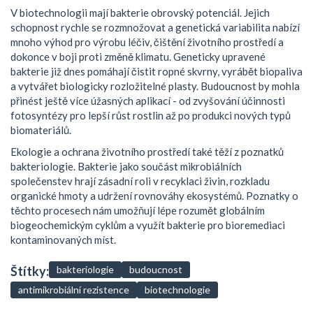
V biotechnologii mají bakterie obrovský potenciál. Jejich
schopnost rychle se rozmnožovat a genetická variabilita nabízí
mnoho výhod pro výrobu léčiv, čištění životního prostředí a
dokonce v boji proti změně klimatu. Geneticky upravené
bakterie již dnes pomáhají čistit ropné skvrny, vyrábět biopaliva
a vytvářet biologicky rozložitelné plasty. Budoucnost by mohla
přinést ještě více úžasných aplikací - od zvyšování účinnosti
fotosyntézy pro lepší růst rostlin až po produkci nových typů
biomateriálů.
Ekologie a ochrana životního prostředí také těží z poznatků
bakteriologie. Bakterie jako součást mikrobiálních
společenstev hrají zásadní roli v recyklaci živin, rozkladu
organické hmoty a udržení rovnováhy ekosystémů. Poznatky o
těchto procesech nám umožňují lépe rozumět globálním
biogeochemickým cyklům a využít bakterie pro bioremediaci
kontaminovaných míst.
Štítky:
bakteriologie
budoucnost
antimikrobiální rezistence
biotechnologie