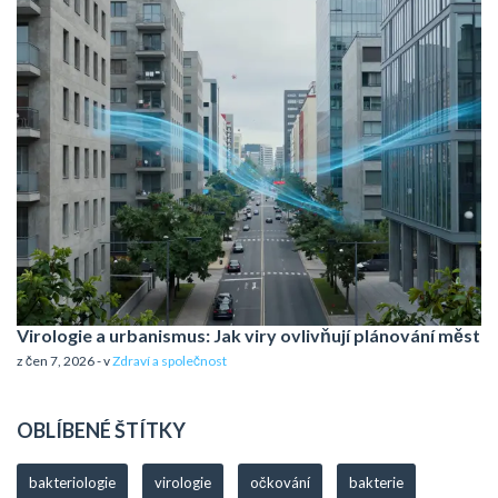
Virologie a urbanismus: Jak viry ovlivňují plánování měst
z čen 7, 2026 - v
Zdraví a společnost
OBLÍBENÉ ŠTÍTKY
bakteriologie
virologie
očkování
bakterie