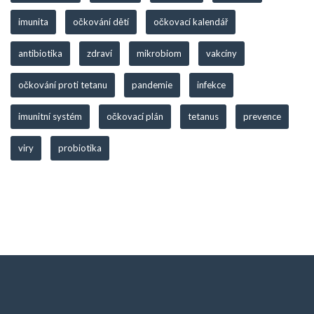
imunita
očkování dětí
očkovací kalendář
antibiotika
zdraví
mikrobiom
vakcíny
očkování proti tetanu
pandemie
infekce
imunitní systém
očkovací plán
tetanus
prevence
viry
probiotika