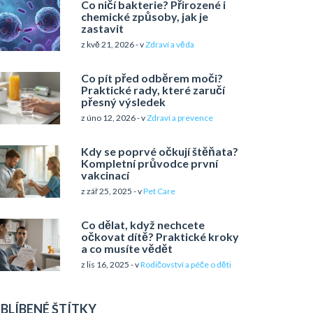
Co ničí bakterie? Přirozené i
chemické způsoby, jak je
zastavit
z kvě 21, 2026 - v
Zdraví a věda
Co pít před odběrem moči?
Praktické rady, které zaručí
přesný výsledek
z úno 12, 2026 - v
Zdraví a prevence
Kdy se poprvé očkují štěňata?
Kompletní průvodce první
vakcinací
z zář 25, 2025 - v
Pet Care
Co dělat, když nechcete
očkovat dítě? Praktické kroky
a co musíte vědět
z lis 16, 2025 - v
Rodičovství a péče o děti
BLÍBENÉ ŠTÍTKY