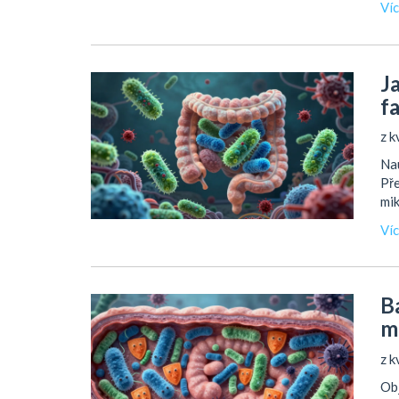
Ví
Ja
f
z k
Nau
Pře
mik
Ví
B
m
z k
Obj