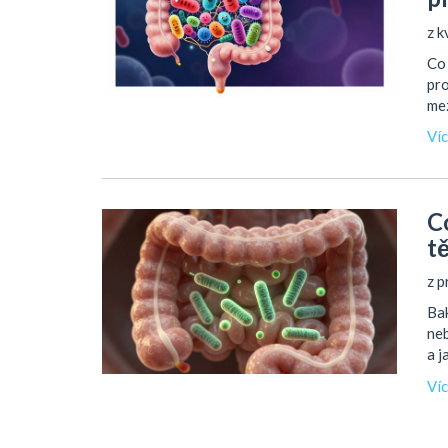
z k
Co 
pro
mez
Ví
C
tě
z p
Bak
neb
a j
Ví