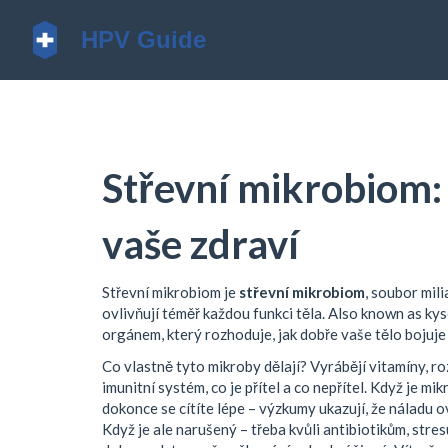
Střevní mikrobiom: 
vaše zdraví
Střevní mikrobiom je
střevní mikrobiom
,
soubor milia
ovlivňují téměř každou funkci těla
. Also known as
kys
orgánem, který rozhoduje, jak dobře vaše tělo bojuje
Co vlastně tyto mikroby dělají? Vyrábějí vitamíny, ro
imunitní systém, co je přítel a co nepřítel. Když je m
dokonce se cítíte lépe – výzkumy ukazují, že náladu 
Když je ale narušený – třeba kvůli antibiotikům, str