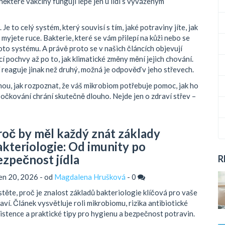
některé vakcíny fungují lépe jen u lidí s vyváženým
e to celý systém, který souvisí s tím, jaké potraviny jíte, jak
myjete ruce. Bakterie, které se vám přilepí na kůži nebo se
to systému. A právě proto se v našich článcích objevují
kcí pochvy až po to, jak klimatické změny mění jejich chování.
 reaguje jinak než druhý, možná je odpověď v jeho střevech.
knou, jak rozpoznat, že váš mikrobiom potřebuje pomoc, jak ho
ás očkování chrání skutečně dlouho. Nejde jen o zdraví střev –
roč by měl každý znát základy
akteriologie: Od imunity po
ezpečnost jídla
R
en 20, 2026 - od
Magdalena Hrušková
-
0
stěte, proč je znalost základů bakteriologie klíčová pro vaše
aví. Článek vysvětluje roli mikrobiomu, rizika antibiotické
istence a praktické tipy pro hygienu a bezpečnost potravin.