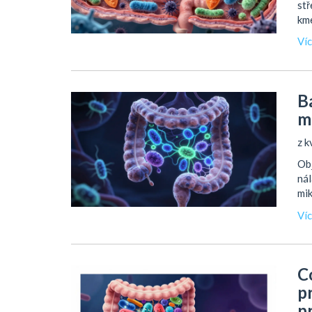
stř
kme
Ví
B
m
z k
Obj
nál
mik
Ví
C
pr
p