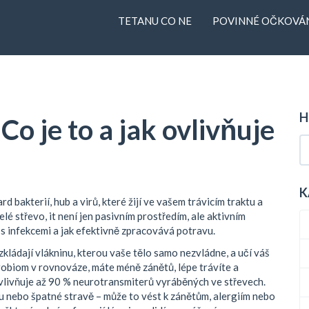
TETANU CO NE
POVINNÉ OČKOVÁN
H
Co je to a jak ovlivňuje
K
rd bakterií, hub a virů, které žijí ve vašem trávicím traktu a
elé střevo
, it
není jen pasivním prostředím, ale aktivním
 s infekcemi a jak efektivně zpracovává potravu
.
zkládají vlákninu, kterou vaše tělo samo nezvládne, a učí váš
ikrobiom v rovnováze, máte méně zánětů, lépe trávíte a
ovlivňuje až 90 % neurotransmiterů vyráběných ve střevech.
esu nebo špatné stravě – může to vést k zánětům, alergiím nebo