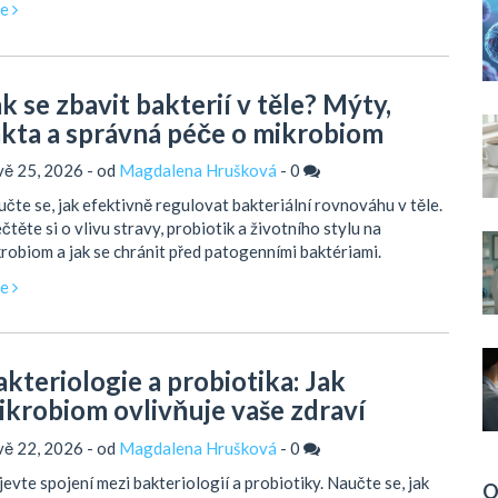
ce
k se zbavit bakterií v těle? Mýty,
akta a správná péče o mikrobiom
vě 25, 2026 - od
Magdalena Hrušková
-
0
čte se, jak efektivně regulovat bakteriální rovnováhu v těle.
čtěte si o vlivu stravy, probiotik a životního stylu na
robiom a jak se chránit před patogenními baktériami.
ce
akteriologie a probiotika: Jak
ikrobiom ovlivňuje vaše zdraví
vě 22, 2026 - od
Magdalena Hrušková
-
0
evte spojení mezi bakteriologií a probiotiky. Naučte se, jak
O