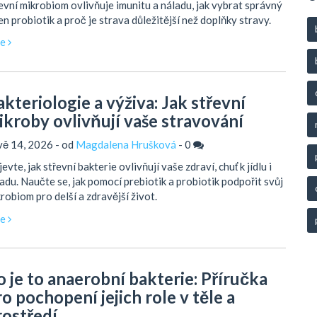
evní mikrobiom ovlivňuje imunitu a náladu, jak vybrat správný
n probiotik a proč je strava důležitější než doplňky stravy.
ce
akteriologie a výživa: Jak střevní
ikroby ovlivňují vaše stravování
vě 14, 2026 - od
Magdalena Hrušková
-
0
evte, jak střevní bakterie ovlivňují vaše zdraví, chuť k jídlu i
adu. Naučte se, jak pomocí prebiotik a probiotik podpořit svůj
robiom pro delší a zdravější život.
ce
o je to anaerobní bakterie: Příručka
o pochopení jejich role v těle a
rostředí