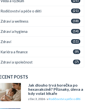
Věda a výzkum
(25)
Rodičovství a péče o děti
(21)
Zdraví a wellness
(18)
Zdraví a hygiena
(14)
Zdraví
(11)
Kariéra a finance
(9)
Zdraví a společnost
(7)
ECENT POSTS
Jak dlouho trvá horečka po
hexavakcíně? Příznaky, úleva a
kdy volat lékaře
z čec 3, 2026 - v
Rodičovství a péče o děti