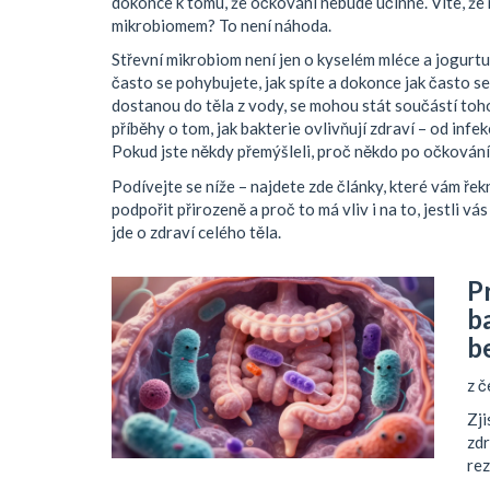
dokonce k tomu, že očkování nebude účinné. Víte, že 
mikrobiomem? To není náhoda.
Střevní mikrobiom není jen o kyselém mléce a jogurtu. J
často se pohybujete, jak spíte a dokonce jak často se 
dostanou do těla z vody, se mohou stát součástí toho
příběhy o tom, jak bakterie ovlivňují zdraví – od infe
Pokud jste někdy přemýšleli, proč někdo po očkování
Podívejte se níže – najdete zde články, které vám ře
podpořit přirozeně a proč to má vliv i na to, jestli v
jde o zdraví celého těla.
P
b
b
z č
Zji
zdr
rez