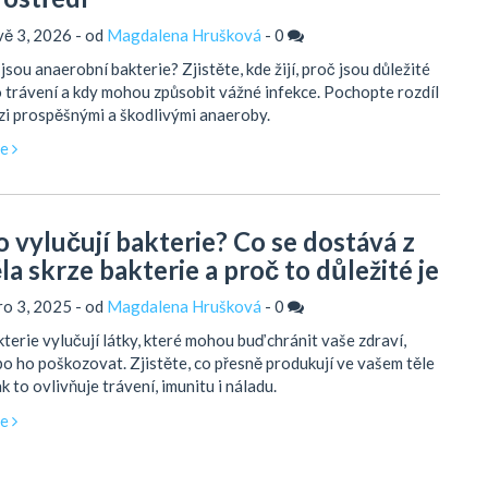
vě 3, 2026 - od
Magdalena Hrušková
-
0
jsou anaerobní bakterie? Zjistěte, kde žijí, proč jsou důležité
 trávení a kdy mohou způsobit vážné infekce. Pochopte rozdíl
i prospěšnými a škodlivými anaeroby.
ce
o vylučují bakterie? Co se dostává z
la skrze bakterie a proč to důležité je
ro 3, 2025 - od
Magdalena Hrušková
-
0
terie vylučují látky, které mohou buď chránit vaše zdraví,
o ho poškozovat. Zjistěte, co přesně produkují ve vašem těle
ak to ovlivňuje trávení, imunitu i náladu.
ce