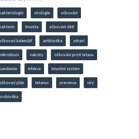
bakteriologie
virologie
očkování
bakterie
imunita
očkování dětí
očkovací kalendář
antibiotika
zdraví
mikrobiom
vakcíny
očkování proti tetanu
pandemie
infekce
imunitní systém
očkovací plán
tetanus
prevence
viry
probiotika