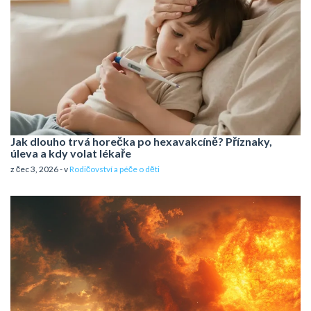
Jak dlouho trvá horečka po hexavakcíně? Příznaky,
úleva a kdy volat lékaře
z čec 3, 2026 - v
Rodičovství a péče o děti