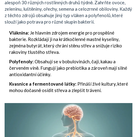
alespoň 30 různých rostlinných druhů týdně. Zahrňte ovoce,
zeleninu, luštěniny, ořechy, semena a celozrnné obiloviny. Každý
z těchto zdrojů obsahuje jiný typ vláken a polyfenolů, které
slouží jako potrava pro různé skupin bakterií.
Vláknina:
Je hlavním zdrojem energie pro prospěšné
bakterie. Rozkládají ji na krátkočlenné mastné kyseliny,
zejména butyrát, který chrání stěnu střev a snižuje riziko
rakoviny tlustého střeva.
Polyfenoly:
Obsahují se v bobulovinách, čaji, kakau a
červeném víně. Fungují jako prebiotika a zároveň mají silné
antioxidantní účinky.
Kvasnice a fermentované látky:
Přináší živé kultury, které
mohou dočasně osídit střeva a zlepšit trávení.