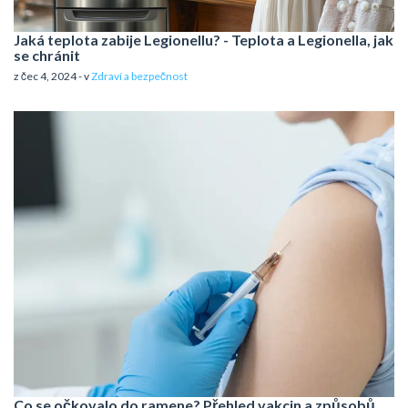
Jaká teplota zabije Legionellu? - Teplota a Legionella, jak
se chránit
z čec 4, 2024 - v
Zdraví a bezpečnost
Co se očkovalo do ramene? Přehled vakcin a způsobů