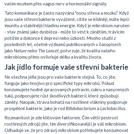
vaším mozkem přes vagus nerv a hormonální signály.
Tato komunikace je často nazývána "osou střeva a mozku". Když
jsou vaše střevní bakterie vyvážené, cítíte se klidněji, máte lepší
imunitu a stabilnější hladinu energie. Když je mikrobiom narušen
- stav známý jako dysbióza - může to vést k zánětům, trávicím
potížím a dokonce k depresi nebo úzkosti. Mnoho studií z
posledních let, včetně výzkumů publikovaných v časopisech
jako
Nature
nebo
The Lancet
, potvrzuje, že kvalita našeho
mikrobiomu přímo ovlivňuje délku a kvalitu života.
Jak jídlo formuje vaše střevní bakterie
Ne všechna jídla jsou pro vaše bakterie stejná. To, co jíte,
funguje jako hnojivo pro specifické typy mikrobů. Pokud
konzumujete hodně zpracovaných potravin, cukru a nasycených
tuků, podporujete růst škodlivých bakterií, které způsobují
záněty. Naopak, strava bohatá na rostlinné vlákniny podporuje
prospěšné bakterie, jako je rod
Bifidobacterium
a
Lactobacillus
.
Rozmanitost je zde klíčovým faktorem. Čím větší pestrost
rostlinných zdrojů jíte, tím diverzifikovanější je váš mikrobiom.
Odhaduje se, že pro zdravý mikrobiom potřebujete konzumovat