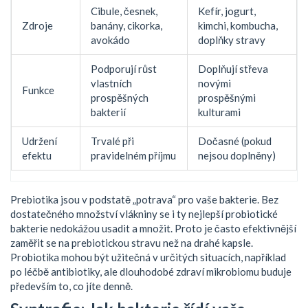
Cibule, česnek,
Kefír, jogurt,
Zdroje
banány, cikorka,
kimchi, kombucha,
avokádo
doplňky stravy
Podporují růst
Doplňují střeva
vlastních
novými
Funkce
prospěšných
prospěšnými
bakterií
kulturami
Udržení
Trvalé při
Dočasné (pokud
efektu
pravidelném příjmu
nejsou doplněny)
Prebiotika jsou v podstatě „potrava“ pro vaše bakterie. Bez
dostatečného množství vlákniny se i ty nejlepší probiotické
bakterie nedokážou usadit a množit. Proto je často efektivnější
zaměřit se na prebiotickou stravu než na drahé kapsle.
Probiotika mohou být užitečná v určitých situacích, například
po léčbě antibiotiky, ale dlouhodobé zdraví mikrobiomu buduje
především to, co jíte denně.