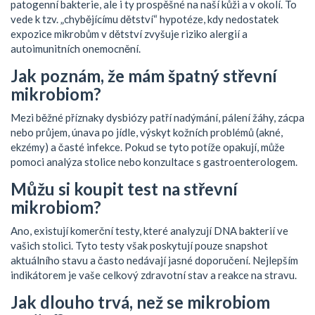
patogenní bakterie, ale i ty prospěšné na naší kůži a v okolí. To
vede k tzv. „chybějícímu dětství“ hypotéze, kdy nedostatek
expozice mikrobům v dětství zvyšuje riziko alergií a
autoimunitních onemocnění.
Jak poznám, že mám špatný střevní
mikrobiom?
Mezi běžné příznaky dysbiózy patří nadýmání, pálení žáhy, zácpa
nebo průjem, únava po jídle, výskyt kožních problémů (akné,
ekzémy) a časté infekce. Pokud se tyto potíže opakují, může
pomoci analýza stolice nebo konzultace s gastroenterologem.
Můžu si koupit test na střevní
mikrobiom?
Ano, existují komerční testy, které analyzují DNA bakterií ve
vašich stolici. Tyto testy však poskytují pouze snapshot
aktuálního stavu a často nedávají jasné doporučení. Nejlepším
indikátorem je vaše celkový zdravotní stav a reakce na stravu.
Jak dlouho trvá, než se mikrobiom