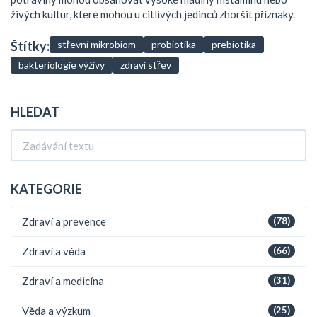
živých kultur, které mohou u citlivých jedinců zhoršit příznaky.
Štítky:
střevní mikrobiom
probiotika
prebiotika
bakteriologie výživy
zdraví střev
HLEDAT
KATEGORIE
Zdraví a prevence
(78)
Zdraví a věda
(66)
Zdraví a medicína
(31)
Věda a výzkum
(25)