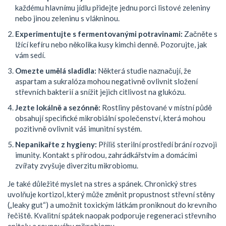
každému hlavnímu jídlu přidejte jednu porci listové zeleniny
nebo jinou zeleninu s vlákninou.
Experimentujte s fermentovanými potravinami:
Začněte s
lžící kefíru nebo několika kusy kimchi denně. Pozorujte, jak
vám sedí.
Omezte umělá sladidla:
Některá studie naznačují, že
aspartam a sukralóza mohou negativně ovlivnit složení
střevních bakterií a snížit jejich citlivost na glukózu.
Jezte lokálně a sezónně:
Rostliny pěstované v místní půdě
obsahují specifické mikrobiální společenství, která mohou
pozitivně ovlivnit váš imunitní systém.
Nepanikařte z hygieny:
Příliš sterilní prostředí brání rozvoji
imunity. Kontakt s přírodou, zahrádkářstvím a domácími
zvířaty zvyšuje diverzitu mikrobiomu.
Je také důležité myslet na stres a spánek. Chronický stres
uvolňuje kortizol, který může změnit propustnost střevní stěny
(„leaky gut“) a umožnit toxickým látkám proniknout do krevního
řečiště. Kvalitní spátek naopak podporuje regeneraci střevního