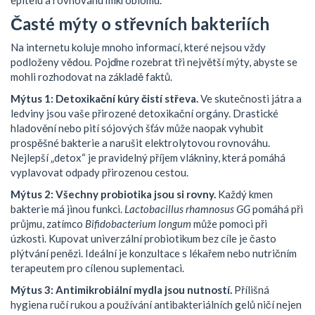
epitelu a rovnováhu mikrobiomu.
Časté mýty o střevních bakteriích
Na internetu koluje mnoho informací, které nejsou vždy
podloženy vědou. Pojďme rozebrat tři největší mýty, abyste se
mohli rozhodovat na základě faktů.
Mýtus 1: Detoxikační kúry čistí střeva.
Ve skutečnosti játra a
ledviny jsou vaše přirozené detoxikační orgány. Drastické
hladovění nebo pití sójových šťáv může naopak vyhubit
prospěšné bakterie a narušit elektrolytovou rovnováhu.
Nejlepší „detox“ je pravidelný příjem vlákniny, která pomáhá
vyplavovat odpady přirozenou cestou.
Mýtus 2: Všechny probiotika jsou si rovny.
Každý kmen
bakterie má jinou funkci.
Lactobacillus rhamnosus GG
pomáhá při
průjmu, zatímco
Bifidobacterium longum
může pomoci při
úzkosti. Kupovat univerzální probiotikum bez cíle je často
plýtvání penězi. Ideální je konzultace s lékařem nebo nutričním
terapeutem pro cílenou suplementaci.
Mýtus 3: Antimikrobiální mydla jsou nutností.
Přílišná
hygiena ručí rukou a používání antibakteriálních gelů ničí nejen