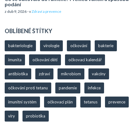
podání
z dub 9, 2026 - v
Zdraví a prevence
OBLÍBENÉ ŠTÍTKY
bakteriologie
virologie
očkování
bakterie
imunita
očkování dětí
očkovací kalendář
antibiotika
zdraví
mikrobiom
vakcíny
očkování proti tetanu
pandemie
infekce
imunitní systém
očkovací plán
tetanus
prevence
viry
probiotika