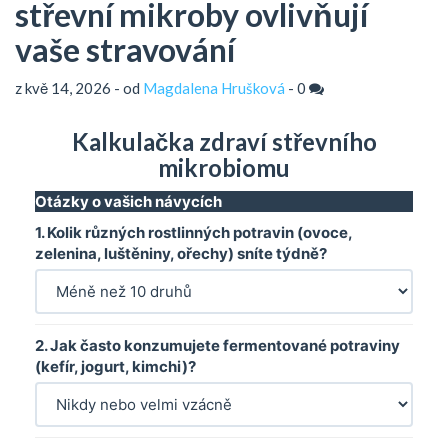
střevní mikroby ovlivňují
vaše stravování
z kvě 14, 2026 - od
Magdalena Hrušková
-
0
Kalkulačka zdraví střevního
mikrobiomu
Otázky o vašich návycích
1. Kolik různých rostlinných potravin (ovoce,
zelenina, luštěniny, ořechy) sníte týdně?
2. Jak často konzumujete fermentované potraviny
(kefír, jogurt, kimchi)?