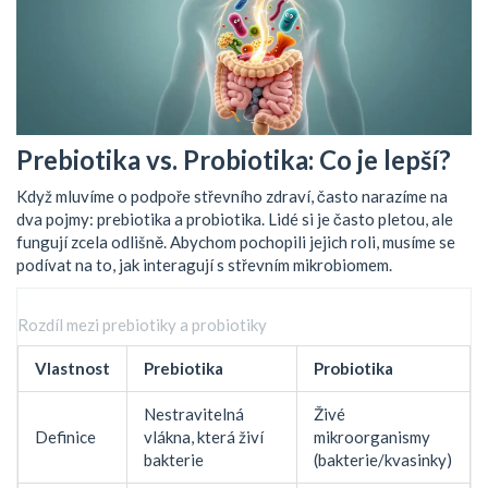
Prebiotika vs. Probiotika: Co je lepší?
Když mluvíme o podpoře střevního zdraví, často narazíme na
dva pojmy: prebiotika a probiotika. Lidé si je často pletou, ale
fungují zcela odlišně. Abychom pochopili jejich roli, musíme se
podívat na to, jak interagují s
střevním mikrobiomem
.
Rozdíl mezi prebiotiky a probiotiky
Vlastnost
Prebiotika
Probiotika
Nestravitelná
Živé
Definice
vlákna, která živí
mikroorganismy
bakterie
(bakterie/kvasinky)