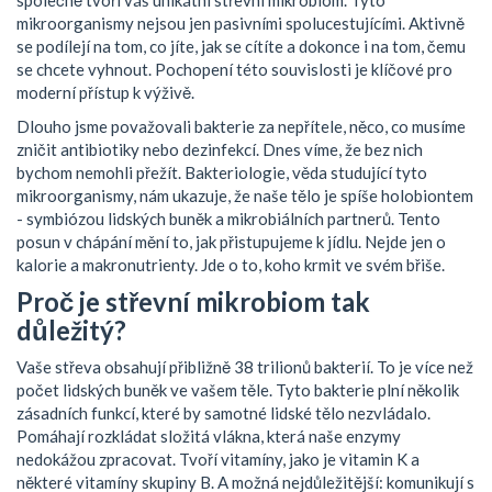
společně tvoří váš
unikátní střevní mikrobiom
. Tyto
mikroorganismy nejsou jen pasivními spolucestujícími. Aktivně
se podílejí na tom, co jíte, jak se cítíte a dokonce i na tom, čemu
se chcete vyhnout. Pochopení této souvislosti je klíčové pro
moderní přístup k výživě.
Dlouho jsme považovali bakterie za nepřítele, něco, co musíme
zničit antibiotiky nebo dezinfekcí. Dnes víme, že bez nich
bychom nemohli přežít. Bakteriologie, věda studující tyto
mikroorganismy, nám ukazuje, že naše tělo je spíše holobiontem
- symbiózou lidských buněk a mikrobiálních partnerů. Tento
posun v chápání mění to, jak přistupujeme k jídlu. Nejde jen o
kalorie a makronutrienty. Jde o to, koho krmit ve svém břiše.
Proč je střevní mikrobiom tak
důležitý?
Vaše střeva obsahují přibližně 38 trilionů bakterií. To je více než
počet lidských buněk ve vašem těle. Tyto bakterie plní několik
zásadních funkcí, které by samotné lidské tělo nezvládalo.
Pomáhají rozkládat složitá vlákna, která naše enzymy
nedokážou zpracovat. Tvoří vitamíny, jako je vitamin K a
některé vitamíny skupiny B. A možná nejdůležitější: komunikují s