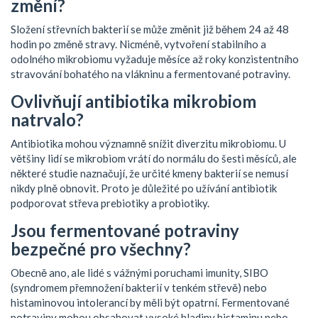
změní?
Složení střevních bakterií se může změnit již během 24 až 48
hodin po změně stravy. Nicméně, vytvoření stabilního a
odolného mikrobiomu vyžaduje měsíce až roky konzistentního
stravování bohatého na vlákninu a fermentované potraviny.
Ovlivňují antibiotika mikrobiom
natrvalo?
Antibiotika mohou významně snížit diverzitu mikrobiomu. U
většiny lidí se mikrobiom vrátí do normálu do šesti měsíců, ale
některé studie naznačují, že určité kmeny bakterií se nemusí
nikdy plně obnovit. Proto je důležité po užívání antibiotik
podporovat střeva prebiotiky a probiotiky.
Jsou fermentované potraviny
bezpečné pro všechny?
Obecně ano, ale lidé s vážnými poruchami imunity, SIBO
(syndromem přemnožení bakterií v tenkém střevě) nebo
histaminovou intolerancí by měli být opatrní. Fermentované
potraviny mohou obsahovat vysoké hladiny histaminu nebo