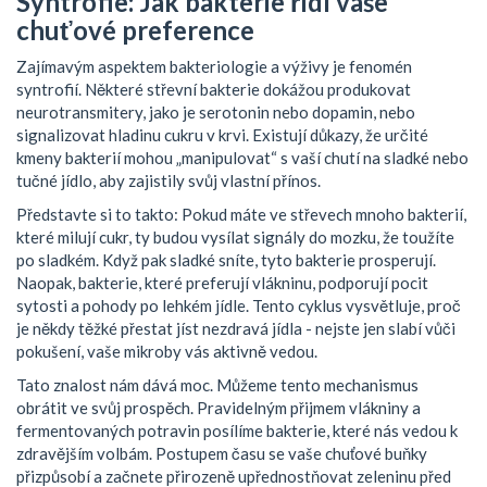
Syntrofie: Jak bakterie řídí vaše
chuťové preference
Zajímavým aspektem bakteriologie a výživy je fenomén
syntrofií. Některé střevní bakterie dokážou produkovat
neurotransmitery, jako je serotonin nebo dopamin, nebo
signalizovat hladinu cukru v krvi. Existují důkazy, že určité
kmeny bakterií mohou „manipulovat“ s vaší chutí na sladké nebo
tučné jídlo, aby zajistily svůj vlastní přínos.
Představte si to takto: Pokud máte ve střevech mnoho bakterií,
které milují cukr, ty budou vysílat signály do mozku, že toužíte
po sladkém. Když pak sladké sníte, tyto bakterie prosperují.
Naopak, bakterie, které preferují vlákninu, podporují pocit
sytosti a pohody po lehkém jídle. Tento cyklus vysvětluje, proč
je někdy těžké přestat jíst nezdravá jídla - nejste jen slabí vůči
pokušení, vaše mikroby vás aktivně vedou.
Tato znalost nám dává moc. Můžeme tento mechanismus
obrátit ve svůj prospěch. Pravidelným přijmem vlákniny a
fermentovaných potravin posílíme bakterie, které nás vedou k
zdravějším volbám. Postupem času se vaše chuťové buňky
přizpůsobí a začnete přirozeně upřednostňovat zeleninu před