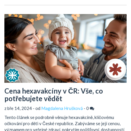
čtenář získá kompletní informace o tom, jak reagovat na
teplotu spojenou s očkováním.
Cena hexavakcíny v ČR: Vše, co
potřebujete vědět
z bře 14, 2024 - od
Magdalena Hrušková
-
0
Tento článek se podrobně věnuje hexavakcíně, klíčovému
očkování pro děti v České republice. Zabýváme se její cenou,
významem pro veřejné zdraví, pokrytím pojišťovní, dostupností