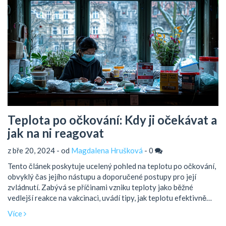
Teplota po očkování: Kdy ji očekávat a
jak na ni reagovat
z bře 20, 2024 - od
Magdalena Hrušková
-
0
Tento článek poskytuje ucelený pohled na teplotu po očkování,
obvyklý čas jejího nástupu a doporučené postupy pro její
zvládnutí. Zabývá se příčinami vzniku teploty jako běžné
vedlejší reakce na vakcinaci, uvádí tipy, jak teplotu efektivně
snižovat, a nabízí přehled doporučení kdy vyhledat lékařskou
Více
pomoc. Prostřednictvím zajímavých faktů a praktických rad