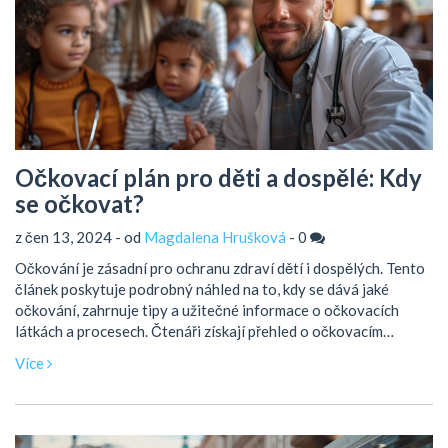
Očkovací plán pro děti a dospělé: Kdy
se očkovat?
z čen 13, 2024 - od
Magdalena Hrušková
-
0
Očkování je zásadní pro ochranu zdraví dětí i dospělých. Tento
článek poskytuje podrobný náhled na to, kdy se dává jaké
očkování, zahrnuje tipy a užitečné informace o očkovacích
látkách a procesech. Čtenáři získají přehled o očkovacím
kalendáři a důležitosti jednotlivých vakcinací.
Více