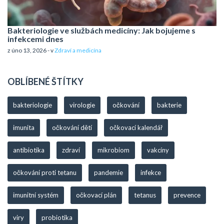
Bakteriologie ve službách medicíny: Jak bojujeme s
infekcemi dnes
z úno 13, 2026 - v
Zdraví a medicína
OBLÍBENÉ ŠTÍTKY
bakteriologie
virologie
očkování
bakterie
imunita
očkování dětí
očkovací kalendář
antibiotika
zdraví
mikrobiom
vakcíny
očkování proti tetanu
pandemie
infekce
imunitní systém
očkovací plán
tetanus
prevence
viry
probiotika