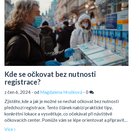
Kde se očkovat bez nutnosti
registrace?
z čen 6, 2024 - od
Magdalena Hrušková
-
0
Zjistěte, kde a jak je možné se nechat očkovat bez nutnosti
předchozí registrace. Tento článek nabízí praktické tipy,
konkrétní lokace a vysvětluje, co očekávat při návštěvě
očkovacích center. Pomůže vám se lépe orientovat a připravit
na očkování bez složitých postupů.
Více