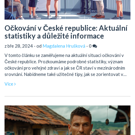
Očkování v České republice: Aktuální
statistiky a důležité informace
z bře 28, 2024 - od
Magdalena Hrušková
-
0
V tomto článku se zaměřujeme na aktuální situaci očkování v
České republice. Prozkoumáme podrobné statistiky, význam
očkování pro veřejné zdraví a jak se ČR staví v mezinárodním
srovnání. Nabídneme také užitečné tipy, jak se zorientovat v
procesu očkování, a upozorníme na nejčastější mýty a fakta o
Více
očkování.