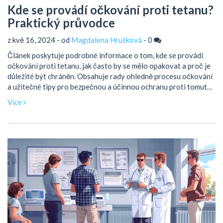
Kde se provádí očkování proti tetanu?
Praktický průvodce
z kvě 16, 2024 - od
Magdalena Hrušková
-
0
Článek poskytuje podrobné informace o tom, kde se provádí
očkování proti tetanu, jak často by se mělo opakovat a proč je
důležité být chráněn. Obsahuje rady ohledně procesu očkování
a užitečné tipy pro bezpečnou a účinnou ochranu proti tomuto
onemocnění. Rozebírá také zajímavá fakta o samotné nemoci a
Více
prevenci.