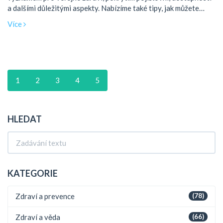
a dalšími důležitými aspekty. Nabízíme také tipy, jak můžete
očkování pro své dítě zajistit efektivně a ekonomicky.
Více
1
2
3
4
5
HLEDAT
KATEGORIE
Zdraví a prevence
(78)
Zdraví a věda
(66)