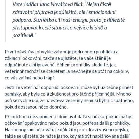
Veterinářka Jana Nováková říká: "Nejen čistě
zdravotní příprava je důležitá, ale i emocionální
podpora. Štěňátka cítí naši energii, proto je důležité
přistupovat k celé situaci co nejvíce klidně a
pozitivně."
První návštěva obvykle zahrnuje podrobnou prohlídku a
základní očkování, takže se ujistěte, že vaše štěně je
odpočinuté a připravené. Během prohlídky sledujte, jak
veterinář zachází se štěnětem, a neváhejte se ptát na cokoliv,
co vás zajímá nebo trápí.
Jestliže veterinář doporučí očkování, může být užitečné přinést
pamlsky, aby byla celá zkušenost pro štěně příjemnější. Mnoho
psů se rychle učí, že návštěva veteriny nemusí být nic špatného,
pokud dostanou něco dobrého.
Při odchodu nezapomeňte domluvit další schůzku, pokud má být
očkování opakováno nebo pokud jsou potřeba další prohlídky.
Harmonogram očkování je důležitý pro zdraví vašeho pejska,
takže se ujistěte, že máte jasno, kdy má být naplánována další