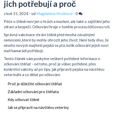
jich potřebují a proč
z kvě 15, 2024 - od
Magdalena Hrušková
-
0
Péče o štěně není jen o hrách a mazlení, ale také o zajištění jeho
zdraví a bezpečí. Očkování hraje v tomhle procesu klíčovou roli.
Správná vakcinace chrání štěně před mnoha závažnými
nemocemi, které by mohly ohrozit jeho život. Není tedy divu, že
mnoho nových majitelů pejsků se ptá, kolik očkování jejich noví
malí kamarádi potřebují.
Tento článek vám poskytne veškeré potřebné informace o
očkování štěňat - od toho, proč je vůbec potřebné, přes
konkrétní vakcíny až po tipy, jak připravit pejska na návštěvu
veterináře a co dělat po očkování.
Proč je důležité očkování štěňat
Základní očkování pro štěňata
Kdy očkovat štěně
Jak se připravit na návštěvu veteriny