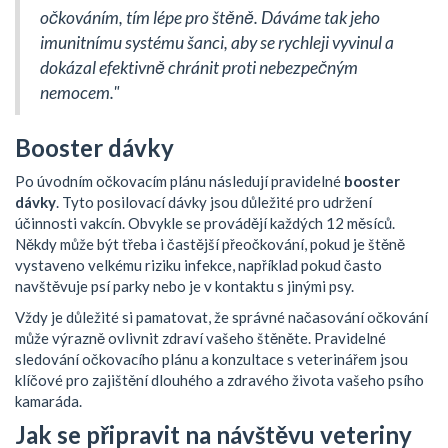
očkováním, tím lépe pro štěně. Dáváme tak jeho
imunitnímu systému šanci, aby se rychleji vyvinul a
dokázal efektivně chránit proti nebezpečným
nemocem."
Booster dávky
Po úvodním očkovacím plánu následují pravidelné
booster
dávky
. Tyto posilovací dávky jsou důležité pro udržení
účinnosti vakcín. Obvykle se provádějí každých 12 měsíců.
Někdy může být třeba i častější přeočkování, pokud je štěně
vystaveno velkému riziku infekce, například pokud často
navštěvuje psí parky nebo je v kontaktu s jinými psy.
Vždy je důležité si pamatovat, že správné načasování očkování
může výrazně ovlivnit zdraví vašeho štěněte. Pravidelné
sledování očkovacího plánu a konzultace s veterinářem jsou
klíčové pro zajištění dlouhého a zdravého života vašeho psího
kamaráda.
Jak se připravit na návštěvu veteriny