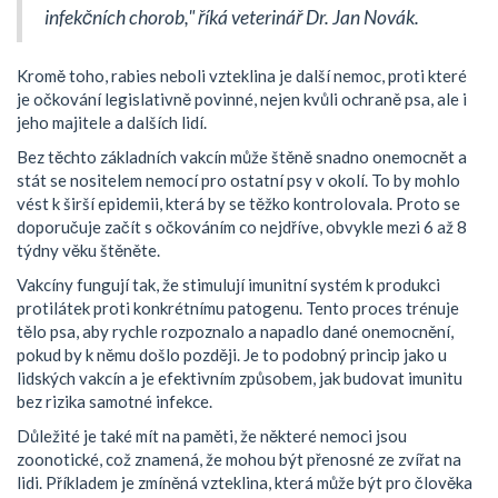
infekčních chorob," říká veterinář Dr. Jan Novák.
Kromě toho, rabies neboli vzteklina je další nemoc, proti které
je očkování legislativně povinné, nejen kvůli ochraně psa, ale i
jeho majitele a dalších lidí.
Bez těchto základních vakcín může štěně snadno onemocnět a
stát se nositelem nemocí pro ostatní psy v okolí. To by mohlo
vést k širší epidemii, která by se těžko kontrolovala. Proto se
doporučuje začít s očkováním co nejdříve, obvykle mezi 6 až 8
týdny věku štěněte.
Vakcíny fungují tak, že stimulují imunitní systém k produkci
protilátek proti konkrétnímu patogenu. Tento proces trénuje
tělo psa, aby rychle rozpoznalo a napadlo dané onemocnění,
pokud by k němu došlo později. Je to podobný princip jako u
lidských vakcín a je efektivním způsobem, jak budovat imunitu
bez rizika samotné infekce.
Důležité je také mít na paměti, že některé nemoci jsou
zoonotické, což znamená, že mohou být přenosné ze zvířat na
lidi. Příkladem je zmíněná vzteklina, která může být pro člověka