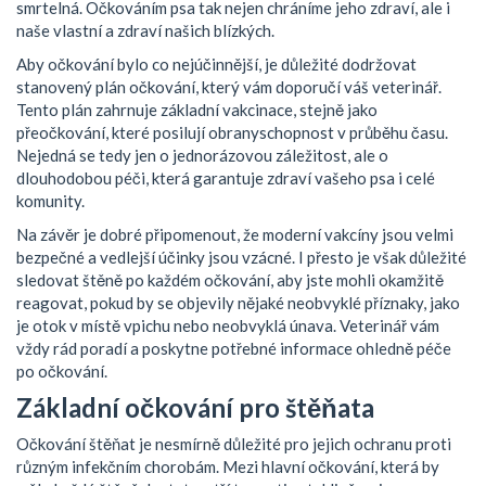
smrtelná. Očkováním psa tak nejen chráníme jeho zdraví, ale i
naše vlastní a zdraví našich blízkých.
Aby očkování bylo co nejúčinnější, je důležité dodržovat
stanovený plán očkování, který vám doporučí váš veterinář.
Tento plán zahrnuje základní vakcinace, stejně jako
přeočkování, které posilují obranyschopnost v průběhu času.
Nejedná se tedy jen o jednorázovou záležitost, ale o
dlouhodobou péči, která garantuje zdraví vašeho psa i celé
komunity.
Na závěr je dobré připomenout, že moderní vakcíny jsou velmi
bezpečné a vedlejší účinky jsou vzácné. I přesto je však důležité
sledovat štěně po každém očkování, aby jste mohli okamžitě
reagovat, pokud by se objevily nějaké neobvyklé příznaky, jako
je otok v místě vpichu nebo neobvyklá únava. Veterinář vám
vždy rád poradí a poskytne potřebné informace ohledně péče
po očkování.
Základní očkování pro štěňata
Očkování štěňat je nesmírně důležité pro jejich ochranu proti
různým infekčním chorobám. Mezi hlavní očkování, která by