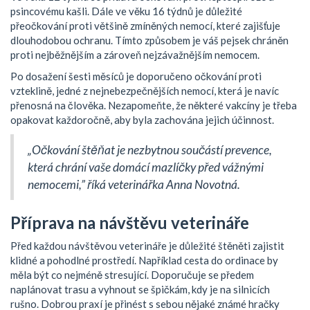
psincovému kašli. Dále ve věku 16 týdnů je důležité
přeočkování proti většině zmíněných nemocí, které zajišťuje
dlouhodobou ochranu. Tímto způsobem je váš pejsek chráněn
proti nejběžnějším a zároveň nejzávažnějším nemocem.
Po dosažení šesti měsíců je doporučeno očkování proti
vzteklině, jedné z nejnebezpečnějších nemocí, která je navíc
přenosná na člověka. Nezapomeňte, že některé vakcíny je třeba
opakovat každoročně, aby byla zachována jejich účinnost.
„Očkování štěňat je nezbytnou součástí prevence,
která chrání vaše domácí mazlíčky před vážnými
nemocemi,” říká veterinářka Anna Novotná.
Příprava na návštěvu veterináře
Před každou návštěvou veterináře je důležité štěněti zajistit
klidné a pohodlné prostředí. Například cesta do ordinace by
měla být co nejméně stresující. Doporučuje se předem
naplánovat trasu a vyhnout se špičkám, kdy je na silnicích
rušno. Dobrou praxí je přinést s sebou nějaké známé hračky