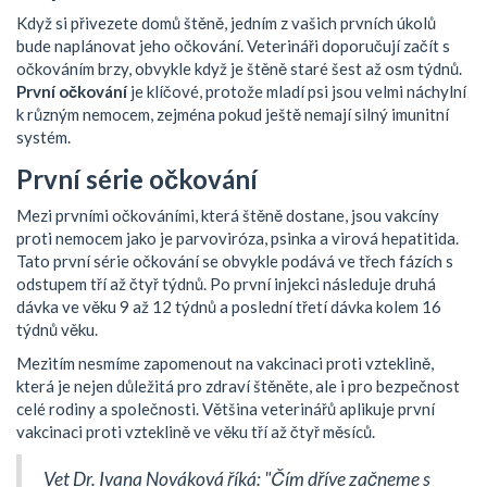
Když si přivezete domů štěně, jedním z vašich prvních úkolů
bude naplánovat jeho očkování. Veterináři doporučují začít s
očkováním brzy, obvykle když je štěně staré šest až osm týdnů.
První očkování
je klíčové, protože mladí psi jsou velmi náchylní
k různým nemocem, zejména pokud ještě nemají silný imunitní
systém.
První série očkování
Mezi prvními očkováními, která štěně dostane, jsou vakcíny
proti nemocem jako je parvoviróza, psinka a virová hepatitida.
Tato první série očkování se obvykle podává ve třech fázích s
odstupem tří až čtyř týdnů. Po první injekci následuje druhá
dávka ve věku 9 až 12 týdnů a poslední třetí dávka kolem 16
týdnů věku.
Mezitím nesmíme zapomenout na vakcinaci proti vzteklině,
která je nejen důležitá pro zdraví štěněte, ale i pro bezpečnost
celé rodiny a společnosti. Většina veterinářů aplikuje první
vakcinaci proti vzteklině ve věku tří až čtyř měsíců.
Vet Dr. Ivana Nováková říká: "Čím dříve začneme s