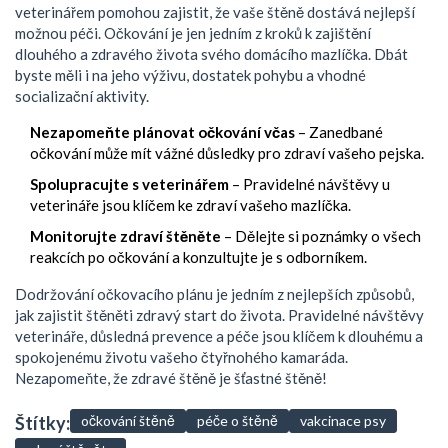
veterinářem pomohou zajistit, že vaše štěně dostává nejlepší
možnou péči. Očkování je jen jedním z kroků k zajištění
dlouhého a zdravého života svého domácího mazlíčka. Dbát
byste měli i na jeho výživu, dostatek pohybu a vhodné
socializační aktivity.
Nezapomeňte plánovat očkování včas
– Zanedbané
očkování může mít vážné důsledky pro zdraví vašeho pejska.
Spolupracujte s veterinářem
– Pravidelné návštěvy u
veterináře jsou klíčem ke zdraví vašeho mazlíčka.
Monitorujte zdraví štěněte
– Dělejte si poznámky o všech
reakcích po očkování a konzultujte je s odborníkem.
Dodržování očkovacího plánu je jedním z nejlepších způsobů,
jak zajistit štěněti zdravý start do života. Pravidelné návštěvy
veterináře, důsledná prevence a péče jsou klíčem k dlouhému a
spokojenému životu vašeho čtyřnohého kamaráda.
Nezapomeňte, že zdravé štěně je šťastné štěně!
Štítky:
očkování štěně
péče o štěně
vakcinace psy