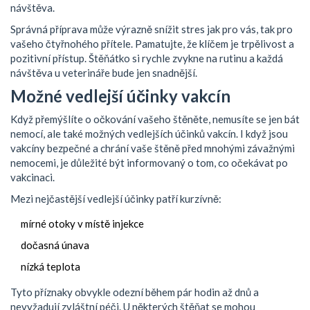
návštěva.
Správná příprava může výrazně snížit stres jak pro vás, tak pro
vašeho čtyřnohého přítele. Pamatujte, že klíčem je trpělivost a
pozitivní přístup. Štěňátko si rychle zvykne na rutinu a každá
návštěva u veterináře bude jen snadnější.
Možné vedlejší účinky vakcín
Když přemýšlíte o očkování vašeho štěněte, nemusíte se jen bát
nemocí, ale také možných vedlejších účinků vakcín. I když jsou
vakcíny bezpečné a chrání vaše štěně před mnohými závažnými
nemocemi, je důležité být informovaný o tom, co očekávat po
vakcinaci.
Mezi nejčastější vedlejší účinky patří kurzívně:
mírné otoky v místě injekce
dočasná únava
nízká teplota
Tyto příznaky obvykle odezní během pár hodin až dnů a
nevyžadují zvláštní péči. U některých štěňat se mohou