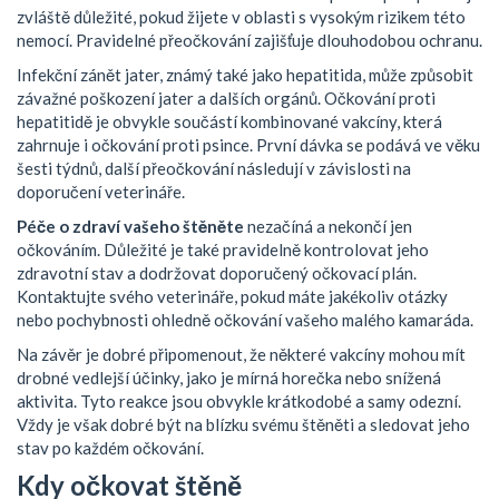
zvláště důležité, pokud žijete v oblasti s vysokým rizikem této
nemocí. Pravidelné přeočkování zajišťuje dlouhodobou ochranu.
Infekční zánět jater, známý také jako hepatitida, může způsobit
závažné poškození jater a dalších orgánů. Očkování proti
hepatitidě je obvykle součástí kombinované vakcíny, která
zahrnuje i očkování proti psince. První dávka se podává ve věku
šesti týdnů, další přeočkování následují v závislosti na
doporučení veterináře.
Péče o zdraví vašeho štěněte
nezačíná a nekončí jen
očkováním. Důležité je také pravidelně kontrolovat jeho
zdravotní stav a dodržovat doporučený očkovací plán.
Kontaktujte svého veterináře, pokud máte jakékoliv otázky
nebo pochybnosti ohledně očkování vašeho malého kamaráda.
Na závěr je dobré připomenout, že některé vakcíny mohou mít
drobné vedlejší účinky, jako je mírná horečka nebo snížená
aktivita. Tyto reakce jsou obvykle krátkodobé a samy odezní.
Vždy je však dobré být na blízku svému štěněti a sledovat jeho
stav po každém očkování.
Kdy očkovat štěně