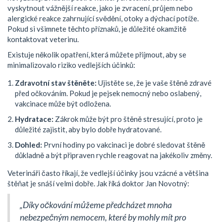
vyskytnout vážnější reakce, jako je zvracení, průjem nebo
alergické reakce zahrnující svědění, otoky a dýchací potíže.
Pokud si všimnete těchto příznaků, je důležité okamžitě
kontaktovat veterinu.
Existuje několik opatření, která můžete přijmout, aby se
minimalizovalo riziko vedlejších účinků:
Zdravotní stav štěněte:
Ujistěte se, že je vaše štěně zdravé
před očkováním. Pokud je pejsek nemocný nebo oslabený,
vakcinace může být odložena.
Hydratace:
Zákrok může být pro štěně stresující, proto je
důležité zajistit, aby bylo dobře hydratované.
Dohled:
První hodiny po vakcinaci je dobré sledovat štěně
důkladně a být připraven rychle reagovat na jakékoliv změny.
Veterináři často říkají, že vedlejší účinky jsou vzácné a většina
štěňat je snáší velmi dobře. Jak říká doktor Jan Novotný:
„Díky očkování můžeme předcházet mnoha
nebezpečným nemocem, které by mohly mít pro