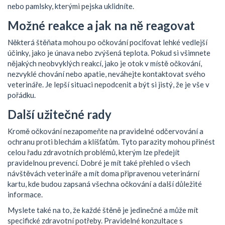
nebo pamlsky, kterými pejska uklidníte.
Možné reakce a jak na ně reagovat
Některá štěňata mohou po očkování pociťovat lehké vedlejší
účinky, jako je únava nebo zvýšená teplota. Pokud si všimnete
nějakých neobvyklých reakcí, jako je otok v místě očkování,
nezvyklé chování nebo apatie, neváhejte kontaktovat svého
veterináře. Je lepší situaci nepodcenit a být si jistý, že je vše v
pořádku.
Další užitečné rady
Kromě očkování nezapomeňte na pravidelné odčervování a
ochranu proti blechám a klíšťatům. Tyto parazity mohou přinést
celou řadu zdravotních problémů, kterým lze předejít
pravidelnou prevencí. Dobré je mít také přehled o všech
návštěvách veterináře a mít doma připravenou veterinární
kartu, kde budou zapsaná všechna očkování a další důležité
informace.
Myslete také na to, že každé štěně je jedinečné a může mít
specifické zdravotní potřeby. Pravidelné konzultace s