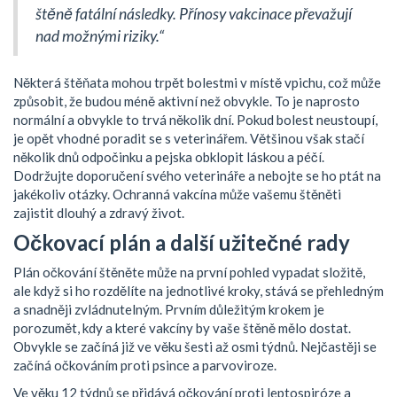
štěně fatální následky. Přínosy vakcinace převažují
nad možnými riziky.“
Některá štěňata mohou trpět bolestmi v místě vpichu, což může
způsobit, že budou méně aktivní než obvykle. To je naprosto
normální a obvykle to trvá několik dní. Pokud bolest neustoupí,
je opět vhodné poradit se s veterinářem. Většinou však stačí
několik dnů odpočinku a pejska obklopit láskou a péčí.
Dodržujte doporučení svého veterináře a nebojte se ho ptát na
jakékoliv otázky. Ochranná vakcína může vašemu štěněti
zajistit dlouhý a zdravý život.
Očkovací plán a další užitečné rady
Plán očkování štěněte může na první pohled vypadat složitě,
ale když si ho rozdělíte na jednotlivé kroky, stává se přehledným
a snadněji zvládnutelným. Prvním důležitým krokem je
porozumět, kdy a které vakcíny by vaše štěně mělo dostat.
Obvykle se začíná již ve věku šesti až osmi týdnů. Nejčastěji se
začíná očkováním proti psince a parvoviroze.
Ve věku 12 týdnů se přidává očkování proti leptospiróze a