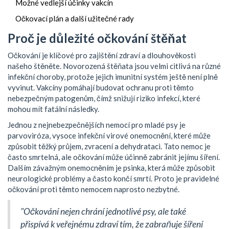
Možné vedlejší účinky vakcín
Očkovací plán a další užitečné rady
Proč je důležité očkování štěňat
Očkování je klíčové pro zajištění zdraví a dlouhověkosti
našeho štěněte. Novorozená štěňata jsou velmi citlivá na různé
infekční choroby, protože jejich imunitní systém ještě není plně
vyvinut. Vakcíny pomáhají budovat ochranu proti těmto
nebezpečným patogenům, čímž snižují riziko infekcí, které
mohou mít fatální následky.
Jednou z nejnebezpečnějších nemocí pro mladé psy je
parvoviróza, vysoce infekční virové onemocnění, které může
způsobit těžký průjem, zvracení a dehydrataci. Tato nemoc je
často smrtelná, ale očkování může účinně zabránit jejímu šíření.
Dalším závažným onemocněním je psinka, která může způsobit
neurologické problémy a často končí smrtí. Proto je pravidelné
očkování proti těmto nemocem naprosto nezbytné.
"Očkování nejen chrání jednotlivé psy, ale také
přispívá k veřejnému zdraví tím, že zabraňuje šíření