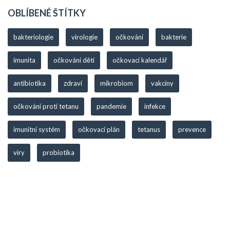
OBLÍBENÉ ŠTÍTKY
bakteriologie
virologie
očkování
bakterie
imunita
očkování dětí
očkovací kalendář
antibiotika
zdraví
mikrobiom
vakcíny
očkování proti tetanu
pandemie
infekce
imunitní systém
očkovací plán
tetanus
prevence
viry
probiotika