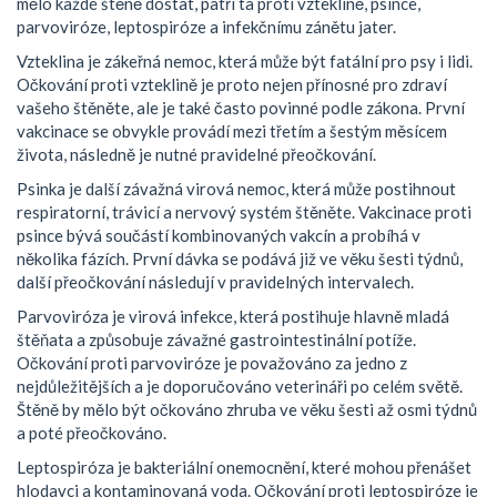
mělo každé štěně dostat, patří ta proti vzteklině, psince,
parvoviróze, leptospiróze a infekčnímu zánětu jater.
Vzteklina je zákeřná nemoc, která může být fatální pro psy i lidi.
Očkování proti vzteklině je proto nejen přínosné pro zdraví
vašeho štěněte, ale je také často povinné podle zákona. První
vakcinace se obvykle provádí mezi třetím a šestým měsícem
života, následně je nutné pravidelné přeočkování.
Psinka je další závažná virová nemoc, která může postihnout
respiratorní, trávicí a nervový systém štěněte. Vakcinace proti
psince bývá součástí kombinovaných vakcín a probíhá v
několika fázích. První dávka se podává již ve věku šesti týdnů,
další přeočkování následují v pravidelných intervalech.
Parvoviróza je virová infekce, která postihuje hlavně mladá
štěňata a způsobuje závažné gastrointestinální potíže.
Očkování proti parvoviróze je považováno za jedno z
nejdůležitějších a je doporučováno veterináři po celém světě.
Štěně by mělo být očkováno zhruba ve věku šesti až osmi týdnů
a poté přeočkováno.
Leptospiróza je bakteriální onemocnění, které mohou přenášet
hlodavci a kontaminovaná voda. Očkování proti leptospiróze je