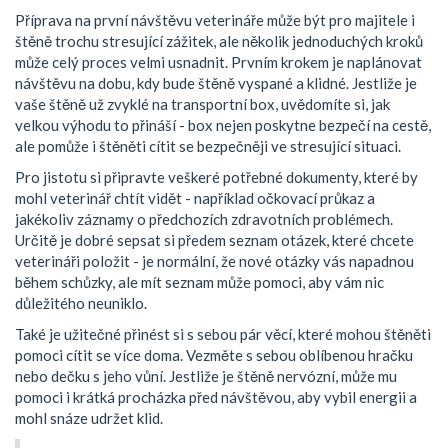
Příprava na první návštěvu veterináře může být pro majitele i
štěně trochu stresující zážitek, ale několik jednoduchých kroků
může celý proces velmi usnadnit. Prvním krokem je naplánovat
návštěvu na dobu, kdy bude štěně vyspané a klidné. Jestliže je
vaše štěně už zvyklé na transportní box, uvědomíte si, jak
velkou výhodu to přináší - box nejen poskytne bezpečí na cestě,
ale pomůže i štěněti cítit se bezpečněji ve stresující situaci.
Pro jistotu si připravte veškeré potřebné dokumenty, které by
mohl veterinář chtít vidět - například očkovací průkaz a
jakékoliv záznamy o předchozích zdravotních problémech.
Určitě je dobré sepsat si předem seznam otázek, které chcete
veterináři položit - je normální, že nové otázky vás napadnou
během schůzky, ale mít seznam může pomoci, aby vám nic
důležitého neuniklo.
Také je užitečné přinést si s sebou pár věcí, které mohou štěněti
pomoci cítit se více doma. Vezměte s sebou oblíbenou hračku
nebo dečku s jeho vůní. Jestliže je štěně nervózní, může mu
pomoci i krátká procházka před návštěvou, aby vybil energii a
mohl snáze udržet klid.