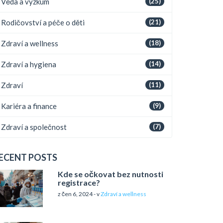
Věda a výzkum
(25)
Rodičovství a péče o děti
(21)
Zdraví a wellness
(18)
Zdraví a hygiena
(14)
Zdraví
(11)
Kariéra a finance
(9)
Zdraví a společnost
(7)
ECENT POSTS
Kde se očkovat bez nutnosti
registrace?
z čen 6, 2024 - v
Zdraví a wellness