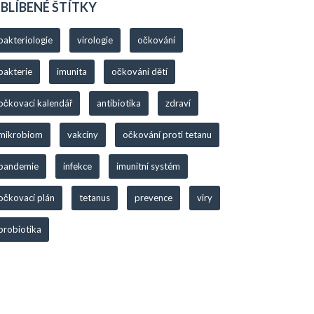
BLÍBENÉ ŠTÍTKY
bakteriologie
virologie
očkování
bakterie
imunita
očkování dětí
očkovací kalendář
antibiotika
zdraví
mikrobiom
vakcíny
očkování proti tetanu
pandemie
infekce
imunitní systém
očkovací plán
tetanus
prevence
viry
probiotika