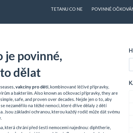
TETANU CO NE
POVINNÉ OČKOVÁN
H
o je povinné,
to dělat
K
iseases,
vakcíny pro děti
,
kombinované léčivé přípravky,
 virům a bakteriím
. Also known as
očkovací přípravky
, they are
simple, safe, and proven over decades.
Nejde jen o to, aby
se nezaměřilo na těžké nemoci, které dříve dělaly z dětí
lba. Jsou základní ochranou, kterou každý rodič může dát svému
.
, která chrání před šesti nemocemi najednou: diphtherie,