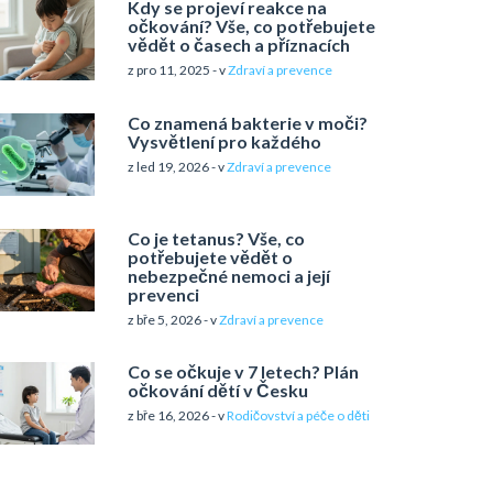
Kdy se projeví reakce na
očkování? Vše, co potřebujete
vědět o časech a příznacích
z pro 11, 2025 - v
Zdraví a prevence
Co znamená bakterie v moči?
Vysvětlení pro každého
z led 19, 2026 - v
Zdraví a prevence
Co je tetanus? Vše, co
potřebujete vědět o
nebezpečné nemoci a její
prevenci
z bře 5, 2026 - v
Zdraví a prevence
Co se očkuje v 7 letech? Plán
očkování dětí v Česku
z bře 16, 2026 - v
Rodičovství a péče o děti