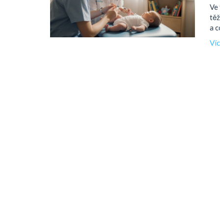
Ve 
těž
a c
Ví