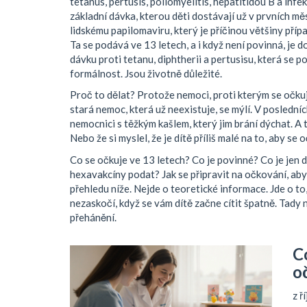
tetanus, pertusis, poliomyelitis, hepatitidou B a in
základní dávka, kterou děti dostávají už v prvních mě
lidskému papilomaviru, který je příčinou většiny přípa
Ta se podává ve 13 letech, a i když není povinná, j
dávku proti tetanu, diphtherii a pertusisu, která se p
formálnost. Jsou životně důležité.
Proč to dělat? Protože nemoci, proti kterým se očkuje,
stará nemoc, která už neexistuje, se mýlí. V posledních
nemocnici s těžkým kašlem, který jim brání dýchat. A 
Nebo že si myslel, že je dítě příliš malé na to, aby se
Co se očkuje ve 13 letech? Co je povinné? Co je jen
hexavakcíny podat? Jak se připravit na očkování, aby
přehledu níže. Nejde o teoretické informace. Jde o to
nezaskočí, když se vám dítě začne cítit špatně. Tady 
přehánění.
C
o
z ř