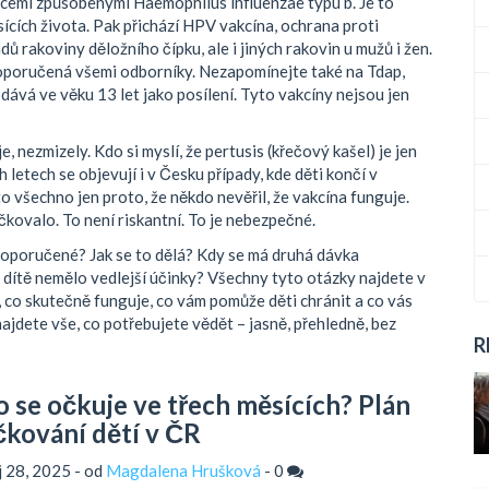
fekcemi způsobenými Haemophilus influenzae typu b
.
Je to
sících života. Pak přichází
HPV vakcína
,
ochrana proti
dů rakoviny děložního čípku, ale i jiných rakovin u mužů i žen
.
e doporučená všemi odborníky. Nezapomínejte také na
Tdap
,
odává ve věku 13 let jako posílení
.
Tyto vakcíny nejsou jen
 nezmizely. Kdo si myslí, že pertusis (křečový kašel) je jen
 letech se objevují i v Česku případy, kde děti končí v
to všechno jen proto, že někdo nevěřil, že vakcína funguje.
 očkovalo. To není riskantní. To je nebezpečné.
 doporučené? Jak se to dělá? Kdy se má druhá dávka
 dítě nemělo vedlejší účinky? Všechny tyto otázky najdete v
, co skutečně funguje, co vám pomůže děti chránit a co vás
najdete vše, co potřebujete vědět – jasně, přehledně, bez
R
o se očkuje ve třech měsících? Plán
čkování dětí v ČR
íj 28, 2025 - od
Magdalena Hrušková
-
0