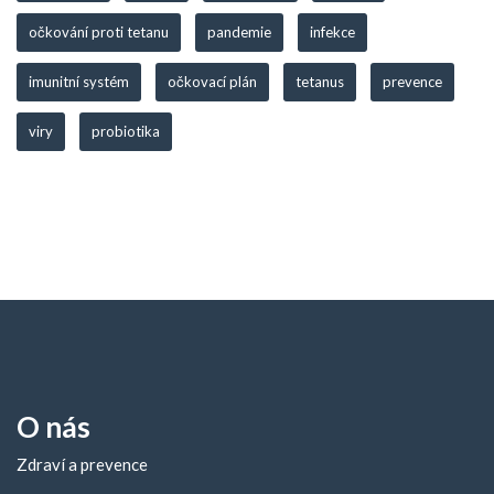
očkování proti tetanu
pandemie
infekce
imunitní systém
očkovací plán
tetanus
prevence
viry
probiotika
O nás
Zdraví a prevence