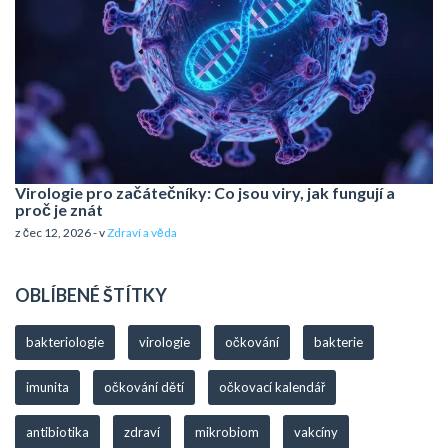
Virologie pro začátečníky: Co jsou viry, jak fungují a
proč je znát
z čec 12, 2026 - v
Zdraví a věda
OBLÍBENÉ ŠTÍTKY
bakteriologie
virologie
očkování
bakterie
imunita
očkování dětí
očkovací kalendář
antibiotika
zdraví
mikrobiom
vakcíny