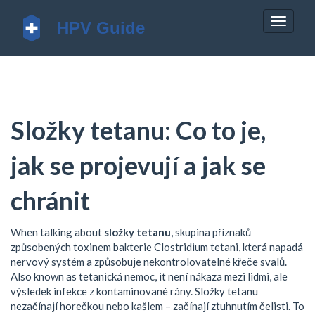
Zobrazi
navigac
Složky tetanu: Co to je,
jak se projevují a jak se
chránit
When talking about
složky tetanu
,
skupina příznaků
způsobených toxinem bakterie Clostridium tetani, která napadá
nervový systém a způsobuje nekontrolovatelné křeče svalů
.
Also known as
tetanická nemoc
, it
není nákaza mezi lidmi, ale
výsledek infekce z kontaminované rány
.
Složky tetanu
nezačínají horečkou nebo kašlem – začínají ztuhnutím čelisti. To