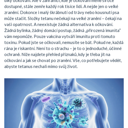
díky očkování. Ale v zahraničí, kde je očkování méně široce
dostupné, stále zemře každý rok tisíce lidí. A nejde jen o velké
zranění. Dokonce i malý škrábnutí od trávy nebo kousnutí psa
může stačit. Složky tetanu nečekají na velké zranění – čekají na
vaši opatrnost. A neexistuje žádná alternativa k očkování.
Žádná bylinka, žádný domácí postup, žádná „přirozená imunita“
vám nepomůže. Pouze vakcína vytváří imunitu proti tomuto
toxinu. Pokud jste se očkovali, nemusíte se bát. Pokud ne, každá
rána je riskantní. Není to o strachu – je to o jednoduché, účinné
ochraně. Níže najdete přehled příznaků, kdy je třeba jít na
očkování a jak se chovat po zranění. Vše, co potřebujete vědět,
abyste tetanus nechali mimo svůj život.