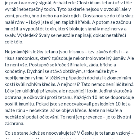
je první varovný signál, že bakterie
Clostridium tetani
už v těle
vyrábí nebezpečný toxin. Tyto bakterie nejsou v ovzduší, ale v
zemi, prachu, hnoji nebo na nástrojích. Dostanou se do těla skrz
malé rány – i když jste si jen zapíchli hřebík. A potom se začnou
množit a vypouštět toxin, který blokuje signály mezi nervy a
svaly. Výsledek? Svaly se neustále napínají, dokud nezakřečí
celé tělo.
Nejznámější složky tetanu jsou trismus – tzv. závěs čelisti – a
risus sardonicus, který způsobuje nekontrolovatelný úsměv. Ale
to není vše. Postupně se křeče šíří na krk, záda, břicho a
končetiny. Dýchání se stává obtížným, srdce může být v
nepříjemném rytmu. V těžkých případech dochází k zlomeninám
kostí kvůli náhlým křečím. A nejhorší? Tato nemoc není léčitelná.
Léky jen uklidňují příznaky, ale nezabíjejí toxin. Jediná skutečná
ochrana je
očkování proti tetanu
. Každých 10 let se doporučuje
posílit imunitu. Pokud jste se neocvakovali posledních 10 let a
máte ránu – nečekáte, až se objeví křeče. Jdete na lékaře a
necháte si podat očkování. To není jen prevence – je to životní
záchrana.
Co se stane, když se neocvakujete? V Česku je tetanus vzácný –