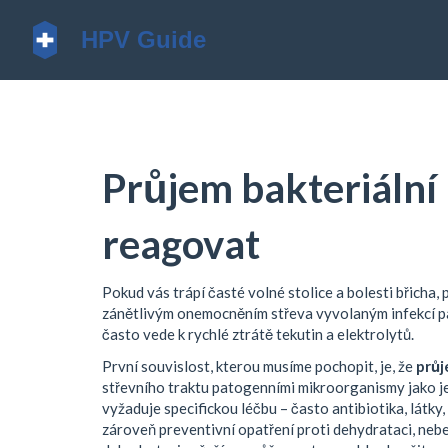
Průjem bakteriální –
reagovat
Pokud vás trápí časté volné stolice a bolesti břicha
zánětlivým onemocněním střeva vyvolaným infekcí p
často vede k rychlé ztrátě tekutin a elektrolytů.
První souvislost, kterou musíme pochopit, je, že
průj
střevního traktu patogenními mikroorganismy jako j
vyžaduje specifickou léčbu – často
antibiotika
,
látky,
zároveň preventivní opatření proti
dehydrataci
,
nebe