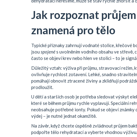
dehydrataci neřešíme, může se stav rychle zhoršit a o
Jak rozpoznat průjem 
znamená pro tělo
Typické příznaky zahrnují vodnaté stolice, křečové b
jsou
spojené
s uvolněním vodního obsahu ve střevě, což
často se objeví krev nebo hlen ve stolici – to je sign
Důležitý vztah:
výživa při průjmu
,
stravovací režim, 
ovlivňuje rychlost zotavení. Lehké, snadno straviteln
pomáhají obnovit ztracené živiny a zklidňují podrážd
prodloužit.
U dětí a starších osob je potřeba sledovat výskyt
ele
které se během průjmu rychle vyplavují
. Speciální r
neobsahuje potřebné ionty. Pokud se objeví známky d
výdej – je nutné jednat okamžitě.
Na závěr, když chcete úspěšně zvládnout průjem bakteri
podpořte tělo rehydratací a vyberte vhodnou výživu.