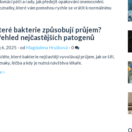
 domácí péči a rady, jak předejít opakování onemocnění.
poznatky, které vám pomohou rychle se vrátit k normálnímu
teré bakterie způsobují průjem?
řehled nejčastějších patogenů
íj 6, 2025 - od
Magdalena Hrušková
-
0
stěte, které bakterie nejčastěji vyvolávají průjem, jak se šíří,
znaky, léčba a kdy je nutná návštěva lékaře.
ce
O