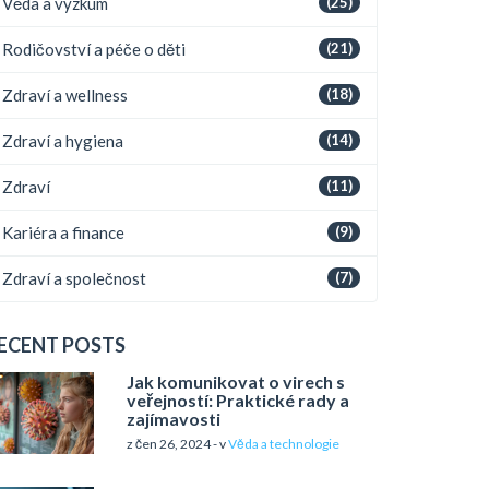
Věda a výzkum
(25)
Rodičovství a péče o děti
(21)
Zdraví a wellness
(18)
Zdraví a hygiena
(14)
Zdraví
(11)
Kariéra a finance
(9)
Zdraví a společnost
(7)
ECENT POSTS
Jak komunikovat o virech s
veřejností: Praktické rady a
zajímavosti
z čen 26, 2024 - v
Věda a technologie