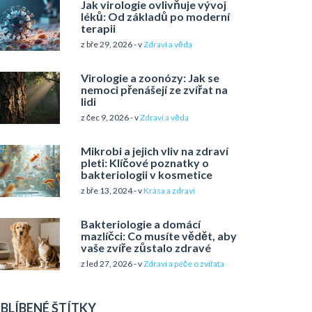
Jak virologie ovlivňuje vývoj
léků: Od základů po moderní
terapii
z bře 29, 2026 - v
Zdraví a věda
Virologie a zoonózy: Jak se
nemoci přenášejí ze zvířat na
lidi
z čec 9, 2026 - v
Zdraví a věda
Mikrobi a jejich vliv na zdraví
pleti: Klíčové poznatky o
bakteriologii v kosmetice
z bře 13, 2024 - v
Krása a zdraví
Bakteriologie a domácí
mazlíčci: Co musíte vědět, aby
vaše zvíře zůstalo zdravé
z led 27, 2026 - v
Zdraví a péče o zvířata
BLÍBENÉ ŠTÍTKY