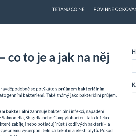
TETANU CO NE
POVINNÉ OČKOVÁN
H
 co to je a jak na něj
K
, pravděpodobně se potýkáte s
průjmem bakteriálním
,
atogenními bakteriemi
. Také známý jako
bakteriální průjem
,
em bakteriální
zahrnuje
bakteriální infekci
,
napadení
e Salmonella, Shigella nebo Campylobacter
. Tato infekce
 které zabíjejí nebo potlačují růst škodlivých bakterií
– a
zpečnému vyčerpání tělních tekutin a elektrolytů
. Pokud