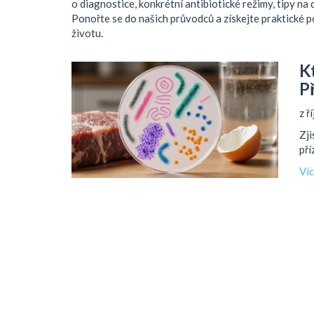
o diagnostice, konkrétní antibiotické režimy, tipy na
Ponořte se do našich průvodců a získejte praktické 
životu.
K
P
z ř
Zji
pří
Ví