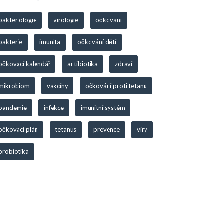
bakteriologie
virologie
očkování
bakterie
imunita
očkování dětí
očkovací kalendář
antibiotika
zdraví
mikrobiom
vakcíny
očkování proti tetanu
pandemie
infekce
imunitní systém
očkovací plán
tetanus
prevence
viry
probiotika