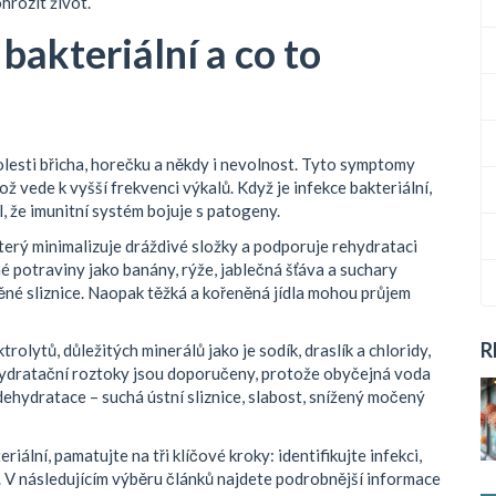
hrozit život.
bakteriální a co to
olesti břicha, horečku a někdy i nevolnost. Tyto symptomy
 vede k vyšší frekvenci výkalů. Když je infekce bakteriální,
ál, že imunitní systém bojuje s patogeny.
který minimalizuje dráždivé složky a podporuje rehydrataci
é potraviny jako banány, rýže, jablečná šťáva a suchary
ěné sliznice. Naopak těžká a kořeněná jídla mohou průjem
R
ktrolytů
,
důležitých minerálů jako je sodík, draslík a chloridy,
ehydratační roztoky jsou doporučeny, protože obyčejná voda
ehydratace – suchá ústní sliznice, slabost, snížený močený
ální, pamatujte na tři klíčové kroky: identifikujte infekci,
 V následujícím výběru článků najdete podrobnější informace