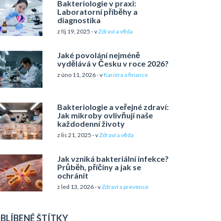
Bakteriologie v praxi:
Laboratorní příběhy a
diagnostika
z říj 19, 2025 - v
Zdraví a věda
Jaké povolání nejméně
vydělává v Česku v roce 2026?
z úno 11, 2026 - v
Kariéra a finance
Bakteriologie a veřejné zdraví:
Jak mikroby ovlivňují naše
každodenní životy
z lis 21, 2025 - v
Zdraví a věda
Jak vzniká bakteriální infekce?
Průběh, příčiny a jak se
ochránit
z led 13, 2026 - v
Zdraví a prevence
BLÍBENÉ ŠTÍTKY