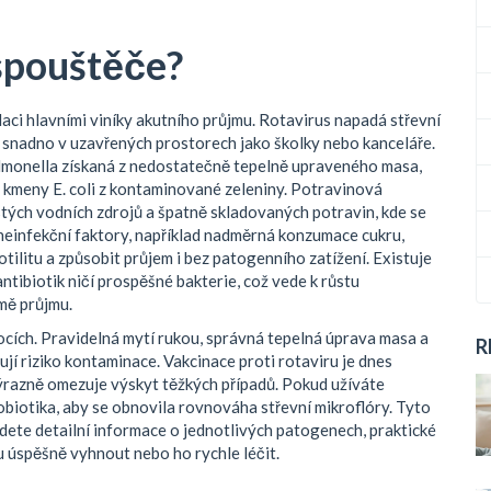
 spouštěče?
laci hlavními viníky akutního průjmu. Rotavirus napadá střevní
íří snadno v uzavřených prostorech jako školky nebo kanceláře.
almonella získaná z nedostatečně tepelně upraveného masa,
kmeny E. coli z kontaminované zeleniny. Potravinová
stých vodních zdrojů a špatně skladovaných potravin, kde se
u neinfekční faktory, například nadměrná konzumace cukru,
tilitu a způsobit průjem i bez patogenního zatížení. Existuje
ntibiotik ničí prospěšné bakterie, což vede k růstu
rmě průjmu.
cích. Pravidelná mytí rukou, správná tepelná úprava masa a
R
jí riziko kontaminace. Vakcinace proti rotaviru je dnes
razně omezuje výskyt těžkých případů. Pokud užíváte
robiotika, aby se obnovila rovnováha střevní mikroflóry. Tyto
jdete detailní informace o jednotlivých patogenech, praktické
mu úspěšně vyhnout nebo ho rychle léčit.