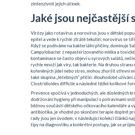
zintenzivnit jejich účinek.
Jaké jsou nejčastější
Virózy jako rotavirus a norovirus jsou v dětské popu
epitel a vede k rychlé ztrátě tekutin; norovirus se š
Když se podíváme na
bakteriální
příčiny
, dominuje S
Campylobacter z nepasterizovaného mléka a toxické 
kontaminace se často objeví u syrových salátů, neči
rychle množí jak viry, tak bakterie. Na druhou stran
kořeněných jídel nebo stres, mohou zhoršit střevní mo
také skupina „léčebných“ příčin: dlouhodobé užívání a
Clostridioides difficile a následné těžké kolikové fo
Prevence spočívá v jednoduchých, ale důsledných kro
dodržování hygieny při manipulaci s potravinami snižu
běžnou součástí dětského očkovacího kalendáře a vý
antibiotika, je vhodné po skončení terapie doplnit p
rady jsou jen úvodem; v následující kolekci článků na
tipy na diagnostiku a konkrétní postupy, jak se průj