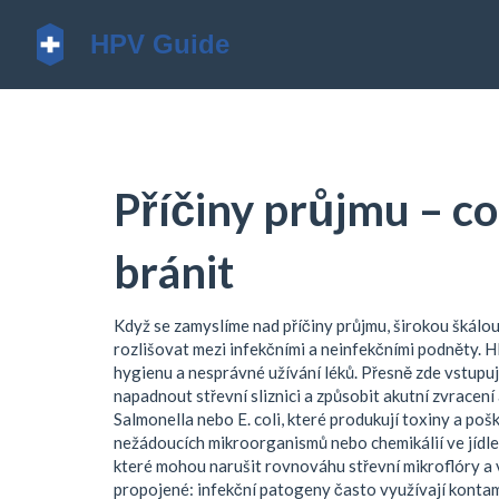
Příčiny průjmu – co 
bránit
Když se zamyslíme nad
příčiny průjmu
,
širokou škálou
rozlišovat mezi infekčními a neinfekčními podněty. H
hygienu a nesprávné užívání léků. Přesně zde vstupují
napadnout střevní sliznici a způsobit akutní zvracení
Salmonella nebo E. coli, které produkují toxiny a pošk
nežádoucích mikroorganismů nebo chemikálií ve jídle
které mohou narušit rovnováhu střevní mikroflóry a 
propojené: infekční patogeny často využívají konta