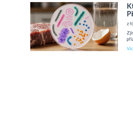
K
P
z ř
Zji
pří
Ví