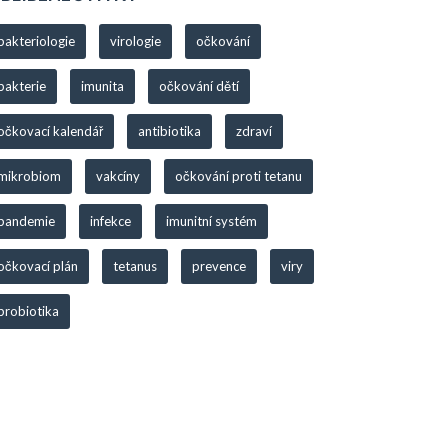
bakteriologie
virologie
očkování
bakterie
imunita
očkování dětí
očkovací kalendář
antibiotika
zdraví
mikrobiom
vakcíny
očkování proti tetanu
pandemie
infekce
imunitní systém
očkovací plán
tetanus
prevence
viry
probiotika