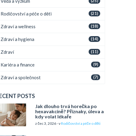
Věda a výzkum
(25)
Rodičovství a péče o děti
(21)
Zdraví a wellness
(18)
Zdraví a hygiena
(14)
Zdraví
(11)
Kariéra a finance
(9)
Zdraví a společnost
(7)
ECENT POSTS
Jak dlouho trvá horečka po
hexavakcíně? Příznaky, úleva a
kdy volat lékaře
z čec 3, 2026 - v
Rodičovství a péče o děti