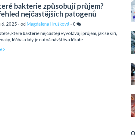
teré bakterie způsobují průjem?
řehled nejčastějších patogenů
íj 6, 2025 - od
Magdalena Hrušková
-
0
stěte, které bakterie nejčastěji vyvolávají průjem, jak se šíří,
znaky, léčba a kdy je nutná návštěva lékaře.
ce
O