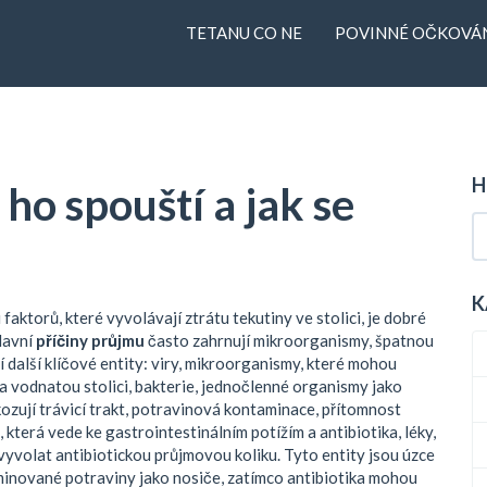
TETANU CO NE
POVINNÉ OČKOVÁN
H
ho spouští a jak se
K
 faktorů, které vyvolávají ztrátu tekutiny ve stolici
, je dobré
lavní
příčiny průjmu
často zahrnují mikroorganismy, špatnou
 další klíčové entity:
viry
,
mikroorganismy, které mohou
 a vodnatou stolici
,
bakterie
,
jednočlenné organismy jako
ozují trávicí trakt
,
potravinová kontaminace
,
přítomnost
, která vede ke gastrointestinálním potížím
a
antibiotika
,
léky,
vyvolat antibiotickou průjmovou koliku
. Tyto entity jsou úzce
minované potraviny jako nosiče, zatímco antibiotika mohou