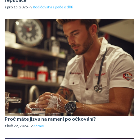
z pro 15, 2025 - v
Rodičovství a péče o děti
Proč máte jizvu na rameni po očkování?
z kvě 22, 2024 - v
Zdraví