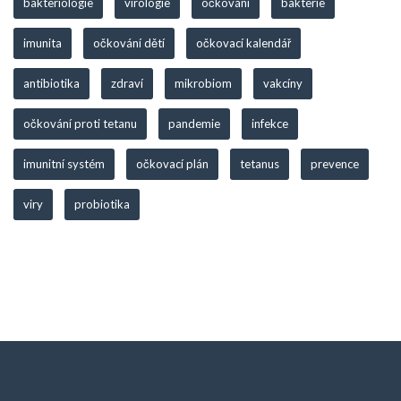
bakteriologie
virologie
očkování
bakterie
imunita
očkování dětí
očkovací kalendář
antibiotika
zdraví
mikrobiom
vakcíny
očkování proti tetanu
pandemie
infekce
imunitní systém
očkovací plán
tetanus
prevence
viry
probiotika