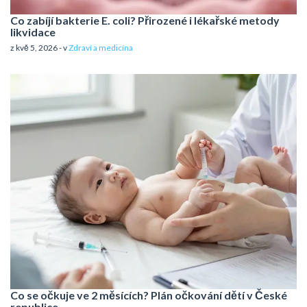
Co zabíjí bakterie E. coli? Přirozené i lékařské metody
likvidace
z kvě 5, 2026 - v
Zdraví a medicína
Co se očkuje ve 2 měsících? Plán očkování dětí v České
republice