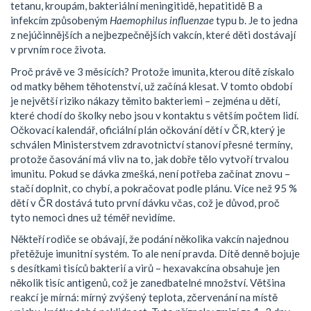
tetanu, kroupám, bakteriální meningitidě, hepatitidě B a
infekcím způsobeným
Haemophilus influenzae
typu b. Je to jedna
z nejúčinnějších a nejbezpečnějších vakcín, které děti dostávají
v prvním roce života.
Proč právě ve 3 měsících? Protože imunita, kterou dítě získalo
od matky během těhotenství, už začíná klesat. V tomto období
je největší riziko nákazy těmito bakteriemi – zejména u dětí,
které chodí do školky nebo jsou v kontaktu s větším počtem lidí.
Očkovací kalendář
,
oficiální plán očkování dětí v ČR, který je
schválen Ministerstvem zdravotnictví
stanoví přesné termíny,
protože časování má vliv na to, jak dobře tělo vytvoří trvalou
imunitu. Pokud se dávka zmešká, není potřeba začínat znovu –
stačí doplnit, co chybí, a pokračovat podle plánu. Více než 95 %
dětí v ČR dostává tuto první dávku včas, což je důvod, proč
tyto nemoci dnes už téměř nevidíme.
Někteří rodiče se obávají, že podání několika vakcín najednou
přetěžuje imunitní systém. To ale není pravda. Dítě denně bojuje
s desítkami tisíců bakterií a virů – hexavakcína obsahuje jen
několik tisíc antigenů, což je zanedbatelné množství. Většina
reakcí je mírná: mírný zvýšený teplota, zčervenání na místě