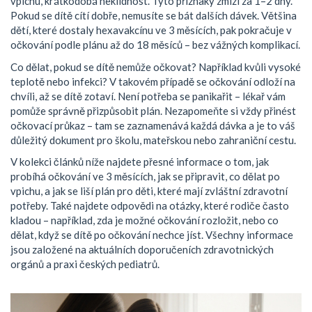
vpichu, krátkodobá neklidnost. Tyto příznaky zmizí za 1–2 dny.
Pokud se dítě cítí dobře, nemusíte se bát dalších dávek. Většina
dětí, které dostaly hexavakcínu ve 3 měsících, pak pokračuje v
očkování podle plánu až do 18 měsíců – bez vážných komplikací.
Co dělat, pokud se dítě nemůže očkovat? Například kvůli vysoké
teplotě nebo infekci? V takovém případě se očkování odloží na
chvíli, až se dítě zotaví. Není potřeba se panikařit – lékař vám
pomůže správně přizpůsobit plán. Nezapomeňte si vždy přinést
očkovací průkaz – tam se zaznamenává každá dávka a je to váš
důležitý dokument pro školu, mateřskou nebo zahraniční cestu.
V kolekci článků níže najdete přesné informace o tom, jak
probíhá očkování ve 3 měsících, jak se připravit, co dělat po
vpichu, a jak se liší plán pro děti, které mají zvláštní zdravotní
potřeby. Také najdete odpovědi na otázky, které rodiče často
kladou – například, zda je možné očkování rozložit, nebo co
dělat, když se dítě po očkování nechce jíst. Všechny informace
jsou založené na aktuálních doporučeních zdravotnických
orgánů a praxi českých pediatrů.