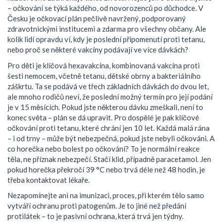
– očkování se týká každého, od novorozenců po důchodce. V
Česku je očkovací plán pečlivě navržený, podporovaný
zdravotnickými institucemi a zdarma pro všechny občany. Ale
kolik lidí opravdu ví, kdy je poslední připomenutí proti tetanu,
nebo proč se některé vakcíny podávají ve více dávkách?
Pro děti je klíčová
hexavakcína
,
kombinovaná vakcína proti
šesti nemocem, včetně tetanu, dětské obrny a bakteriálního
záškrtu
.
Ta se podává ve třech základních dávkách do dvou let,
ale mnoho rodičů neví, že poslední možný termín pro její podání
je v 15 měsících. Pokud jste některou dávku zmeškali, není to
konec světa – plán se dá upravit. Pro dospělé je pak klíčové
očkování proti tetanu
,
které chrání jen 10 let
.
Každá malá rána
– i od trny – může být nebezpečná, pokud jste nebyli očkováni. A
co horečka nebo bolest po očkování? To je normální reakce
těla, ne příznak nebezpečí. Stačí klid, případně paracetamol. Jen
pokud horečka překročí 39 °C nebo trvá déle než 48 hodin, je
třeba kontaktovat lékaře.
Nezapomínejte ani na
imunizaci
,
proces, při kterém tělo samo
vytváří ochranu proti patogenům
.
Je to jiné než předání
protilátek – to je pasivní ochrana, která trvá jen týdny.