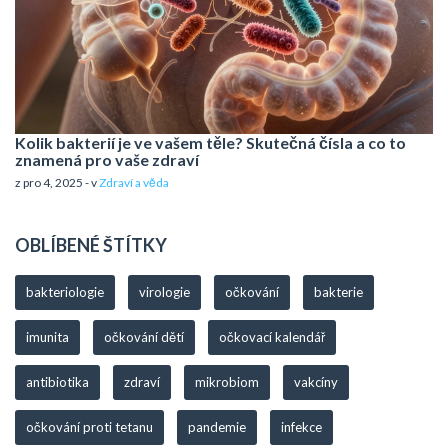
Kolik bakterií je ve vašem těle? Skutečná čísla a co to
znamená pro vaše zdraví
z pro 4, 2025 - v
Zdraví a věda
OBLÍBENÉ ŠTÍTKY
bakteriologie
virologie
očkování
bakterie
imunita
očkování dětí
očkovací kalendář
antibiotika
zdraví
mikrobiom
vakcíny
očkování proti tetanu
pandemie
infekce