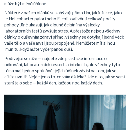
může být méně účinné.
Některé z našich článků se zabývají přímo tím, jak infekce, jako
je Helicobacter pylori nebo E. coli, ovlivňují celkové pocity
pohody. Jiné ukazují, jak dlouhé čekání na výsledky
laboratorních testů zvyšuje stres. A přestože nejsou všechny
články o duševním zdraví přímo, všechny se dotýkají jedné věci:
vaše tělo a vaše mysl jsou propojené. Nemůžete mít silnou
imunitu, když máte vyčerpanou duši.
Podívejte se níže — najdete zde praktické informace o
očkování, laboratorních testech a infekcích, ale všechny tyto
téma mají jedno společné: jejich účinek závisí na tom, jak se
cítíte uvnitř. Nejde jen o to, co vám dá lékař. Jde o to, jak se sami
staráte o sebe — každý den, každou noc, každý dech.