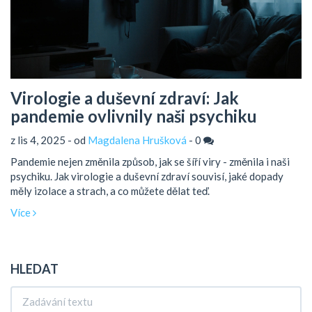
Virologie a duševní zdraví: Jak
pandemie ovlivnily naši psychiku
z lis 4, 2025 - od
Magdalena Hrušková
-
0
Pandemie nejen změnila způsob, jak se šíří viry - změnila i naši
psychiku. Jak virologie a duševní zdraví souvisí, jaké dopady
měly izolace a strach, a co můžete dělat teď.
Více
HLEDAT