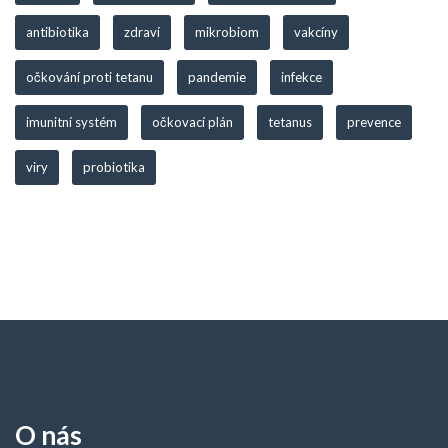
antibiotika
zdraví
mikrobiom
vakcíny
očkování proti tetanu
pandemie
infekce
imunitní systém
očkovací plán
tetanus
prevence
viry
probiotika
O nás