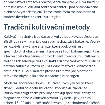
polymerázová řetězová reakce, která amplifikuje DNA bakterií
or
mikroskopie
,
vizuální zobrazení bakterií pod optickým nebo
elektronovým přístrojem
. These tools form the backbone of
modern
detekce bakterií
strategies.
Tradiční kultivační metody
Kultivační techniky jsou často první volbou, když potřebujete
zjistit, zda se v materiálu opravdu nachází živé bakterie. Vzorek
se rozptýlí na výživné agaroze, které podporují růst
specifických druhů. Během inkubace se tvoří kolonie, jejich tvar
a barva poskytují cenné vodítko k identifikaci druhu. Kultivační
metoda tak zahrnuje
detekci bakterií
prostřednictvím růstu na
petriho talířích a umožňuje i následné testování citlivosti na
antibiotika. Díky ní můžete přesně určit, zda jde o běžného
střevního obyčejníka nebo o potenciální patogen.
Moderní laboratoře doplňují kultivaci rychlými testy, které
zkracují dobu od odebrání vzorku k výsledku. Například
imunokromatografické proužky detekují specifické antigenní
fragmenty přímo v klinickém vzorku. Výsledek je viditelný
během 15–30 minut, což značně zrychluje rozhodování o léčbě.