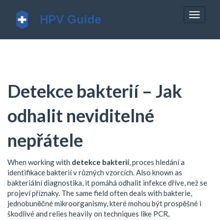
Zobrazi
navigac
Detekce bakterií – Jak
odhalit neviditelné
nepřátele
When working with
detekce bakterií
,
proces hledání a
identifikace bakterií v různých vzorcích
. Also known as
bakteriální diagnostika
, it
pomáhá odhalit infekce dříve, než se
projeví příznaky
. The same field often deals with
bakterie
,
jednobuněčné mikroorganismy, které mohou být prospěšné i
škodlivé
and relies heavily on techniques like
PCR
,