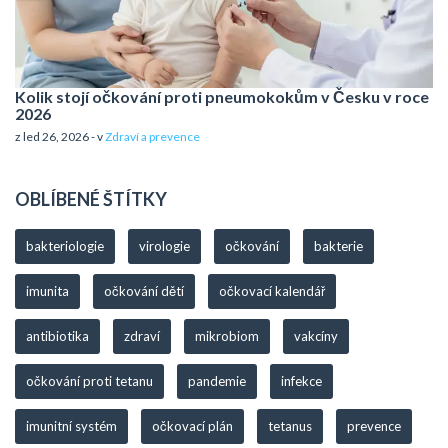
Kolik stojí očkování proti pneumokokům v Česku v roce
2026
z led 26, 2026 - v
Zdraví a prevence
OBLÍBENÉ ŠTÍTKY
bakteriologie
virologie
očkování
bakterie
imunita
očkování dětí
očkovací kalendář
antibiotika
zdraví
mikrobiom
vakcíny
očkování proti tetanu
pandemie
infekce
imunitní systém
očkovací plán
tetanus
prevence