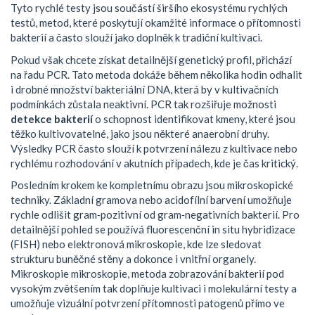
Tyto rychlé testy jsou součástí širšího ekosystému
rychlých
testů
,
metod, které poskytují okamžité informace o přítomnosti
bakterií
a často slouží jako doplněk k tradiční kultivaci.
Pokud však chcete získat detailnější genetický profil, přichází
na řadu PCR. Tato metoda dokáže během několika hodin odhalit
i drobné množství bakteriální DNA, která by v kultivačních
podmínkách zůstala neaktivní. PCR tak rozšiřuje možnosti
detekce bakterií
o schopnost identifikovat kmeny, které jsou
těžko kultivovatelné, jako jsou některé anaerobní druhy.
Výsledky PCR často slouží k potvrzení nálezu z kultivace nebo
rychlému rozhodování v akutních případech, kde je čas kritický.
Posledním krokem ke kompletnímu obrazu jsou mikroskopické
techniky. Základní gramova nebo acidofílní barvení umožňuje
rychle odlišit gram‑pozitivní od gram‑negativních bakterií. Pro
detailnější pohled se používá fluorescenční in situ hybridizace
(FISH) nebo elektronová mikroskopie, kde lze sledovat
strukturu buněčné stěny a dokonce i vnitřní organely.
Mikroskopie
mikroskopie
,
metoda zobrazování bakterií pod
vysokým zvětšením
tak doplňuje kultivaci i molekulární testy a
umožňuje vizuální potvrzení přítomnosti patogenů přímo ve