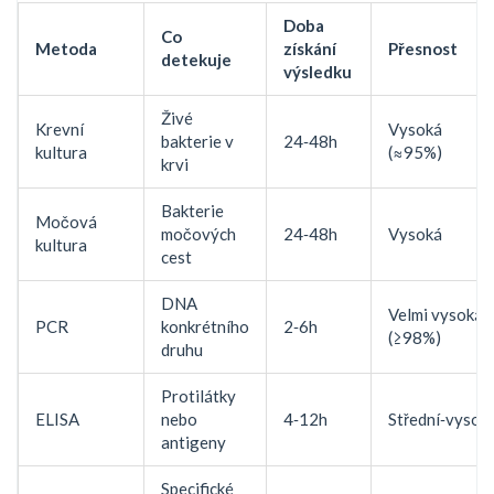
Doba
Co
Metoda
získání
Přesnost
detekuje
výsledku
Živé
Krevní
Vysoká
bakterie v
24‑48h
kultura
(≈95%)
krvi
Bakterie
Močová
močových
24‑48h
Vysoká
kultura
cest
DNA
Velmi vysoká
PCR
konkrétního
2‑6h
(≥98%)
druhu
Protilátky
ELISA
nebo
4‑12h
Střední‑vysok
antigeny
Specifické