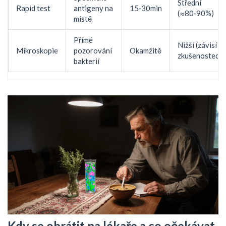
Střední
Rapid test
antigeny na
15‑30min
(≈80‑90%)
místě
Přímé
Nižší (závisí n
Mikroskopie
pozorování
Okamžitě
zkušenostech)
bakterií
Kdy se obrátit na lékaře a co očekávat