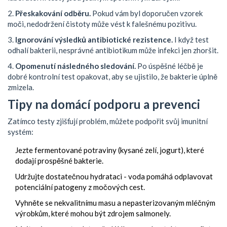
2.
Přeskakování odběru.
Pokud vám byl doporučen vzorek
moči, nedodržení čistoty může vést k falešnému pozitivu.
3.
Ignorování výsledků antibiotické rezistence.
I když test
odhalí bakterii, nesprávné antibiotikum může infekci jen zhoršit.
4.
Opomenutí následného sledování.
Po úspěšné léčbě je
dobré kontrolní test opakovat, aby se ujistilo, že bakterie úplně
zmizela.
Tipy na domácí podporu a prevenci
Zatímco testy zjišťují problém, můžete podpořit svůj imunitní
systém:
Jezte fermentované potraviny (kysané zelí, jogurt), které
dodají prospěšné bakterie.
Udržujte dostatečnou hydrataci - voda pomáhá odplavovat
potenciální patogeny z močových cest.
Vyhněte se nekvalitnímu masu a nepasterizovaným mléčným
výrobkům, které mohou být zdrojem salmonely.