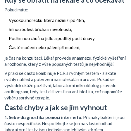
Pokud máte:
Vysokou horečku, která nezmizí po 48h,
Silnou bolest břicha s nevolností,
Podřímnou chuť na jídlo a podlitý pocit únavy,
Časté močení nebo pálení při močení,
je čas na konzultaci. Lékař provede anamnézu, fyzické vyšetření
a rozhodne, který z výše popsaných testů je nejvhodnější.
V praxi se často kombinuje
PCR
s rychlým testem - získáte
rychlý náhled a potvrzení na molekulární úrovni. Pokud se
výsledek ukáže pozitivní, laboratorní mikrobiolog provede
antibiogram, tedy test citlivosti na antibiotika, což napomůže
výběru správné terapie.
Časté chyby a jak se jim vyhnout
1.
Sebe‑diagnostika pomocí internetu.
Příznaky bakterií jsou
často nespecifické. Nespoléhejte se jen na vlastní odhad -
laboratorní testy jsou jediným spolehlivým zdrojem.