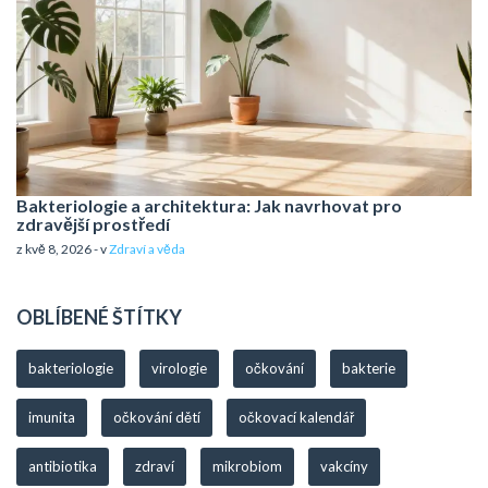
Bakteriologie a architektura: Jak navrhovat pro
zdravější prostředí
z kvě 8, 2026 - v
Zdraví a věda
OBLÍBENÉ ŠTÍTKY
bakteriologie
virologie
očkování
bakterie
imunita
očkování dětí
očkovací kalendář
antibiotika
zdraví
mikrobiom
vakcíny