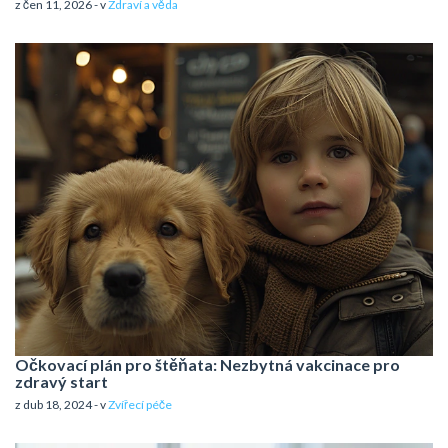
z čen 11, 2026 - v
Zdraví a věda
Očkovací plán pro štěňata: Nezbytná vakcinace pro
zdravý start
z dub 18, 2024 - v
Zvířecí péče