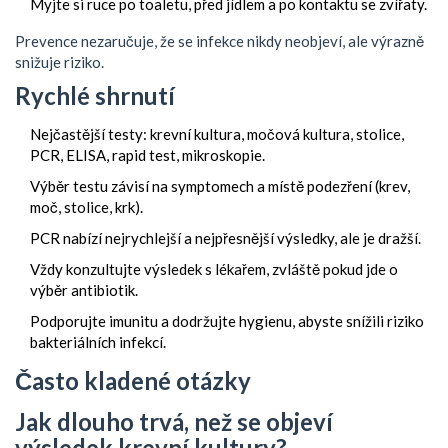
Myjte si ruce po toaletu, před jídlem a po kontaktu se zvířaty.
Prevence nezaručuje, že se infekce nikdy neobjeví, ale výrazně
snižuje riziko.
Rychlé shrnutí
Nejčastější testy: krevní kultura, močová kultura, stolice,
PCR, ELISA, rapid test, mikroskopie.
Výběr testu závisí na symptomech a místě podezření (krev,
moč, stolice, krk).
PCR nabízí nejrychlejší a nejpřesnější výsledky, ale je dražší.
Vždy konzultujte výsledek s lékařem, zvláště pokud jde o
výběr antibiotik.
Podporujte imunitu a dodržujte hygienu, abyste snížili riziko
bakteriálních infekcí.
Často kladené otázky
Jak dlouho trvá, než se objeví
výsledek krevní kultury?