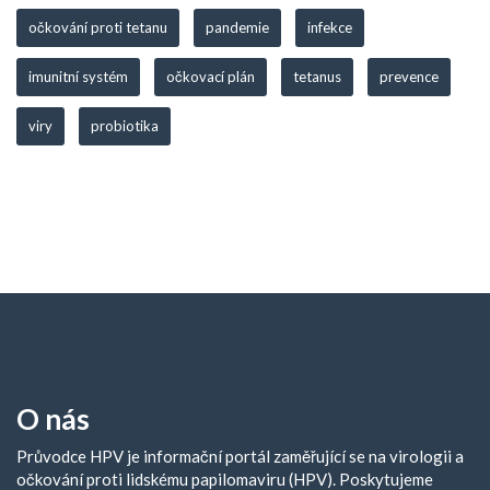
očkování proti tetanu
pandemie
infekce
imunitní systém
očkovací plán
tetanus
prevence
viry
probiotika
O nás
Průvodce HPV je informační portál zaměřující se na virologii a
očkování proti lidskému papilomaviru (HPV). Poskytujeme