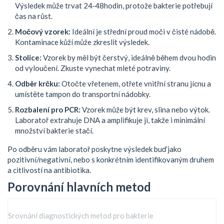
Výsledek může trvat 24‑48hodin, protože bakterie potřebují
čas na růst.
Močový vzorek:
Ideální je střední proud moči v čisté nádobě.
Kontaminace kůží může zkreslit výsledek.
Stolice:
Vzorek by měl být čerstvý, ideálně během dvou hodin
od vyloučení. Zkuste vynechat mleté potraviny.
Odběr krčku:
Otočte vřetenem, otřete vnitřní stranu jícnu a
umístěte tampon do transportní nádobky.
Rozbalení pro PCR:
Vzorek může být krev, slina nebo výtok.
Laboratoř extrahuje DNA a amplifikuje ji, takže i minimální
množství bakterie stačí.
Po odběru vám laboratoř poskytne výsledek buď jako
pozitivní/negativní, nebo s konkrétním identifikovaným druhem
a citlivostí na antibiotika.
Porovnání hlavních metod
Srovnání diagnostických metod pro bakterie