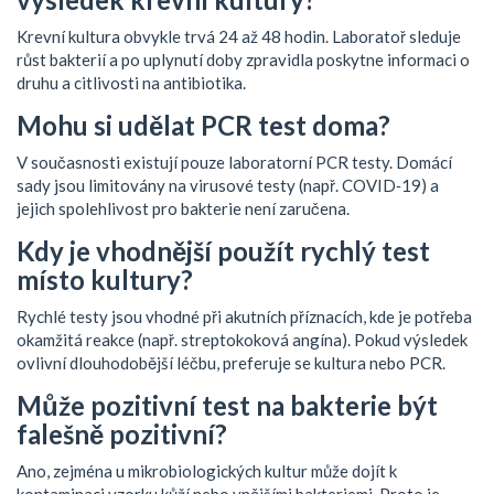
Krevní kultura obvykle trvá 24 až 48 hodin. Laboratoř sleduje
růst bakterií a po uplynutí doby zpravidla poskytne informaci o
druhu a citlivosti na antibiotika.
Mohu si udělat PCR test doma?
V současnosti existují pouze laboratorní PCR testy. Domácí
sady jsou limitovány na virusové testy (např. COVID‑19) a
jejich spolehlivost pro bakterie není zaručena.
Kdy je vhodnější použít rychlý test
místo kultury?
Rychlé testy jsou vhodné při akutních příznacích, kde je potřeba
okamžitá reakce (např. streptokoková angína). Pokud výsledek
ovlivní dlouhodobější léčbu, preferuje se kultura nebo PCR.
Může pozitivní test na bakterie být
falešně pozitivní?
Ano, zejména u mikrobiologických kultur může dojít k