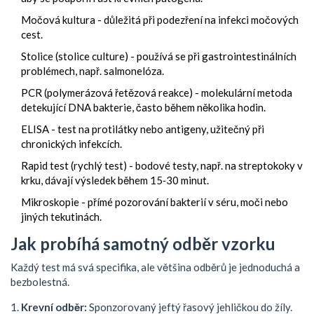
Močová kultura
- důležitá při podezření na infekci močových
cest.
Stolice (stolice culture)
- používá se při gastrointestinálních
problémech, např. salmonelóza.
PCR (polymerázová řetězová reakce)
- molekulární metoda
detekující DNA bakterie, často během několika hodin.
ELISA
- test na protilátky nebo antigeny, užitečný při
chronických infekcích.
Rapid test (rychlý test)
- bodové testy, např. na streptokoky v
krku, dávají výsledek během 15‑30 minut.
Mikroskopie
- přímé pozorování bakterií v séru, moči nebo
jiných tekutinách.
Jak probíhá samotný odběr vzorku
Každý test má svá specifika, ale většina odběrů je jednoduchá a
bezbolestná.
Krevní odběr:
Sponzorovaný jeftý řasový jehličkou do žíly.