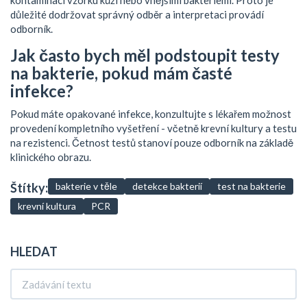
kontaminaci vzorku kůží nebo vnějšími bakteriemi. Proto je
důležité dodržovat správný odběr a interpretaci provádí
odborník.
Jak často bych měl podstoupit testy
na bakterie, pokud mám časté
infekce?
Pokud máte opakované infekce, konzultujte s lékařem možnost
provedení kompletního vyšetření - včetně krevní kultury a testu
na rezistenci. Četnost testů stanoví pouze odborník na základě
klinického obrazu.
Štítky:
bakterie v těle
detekce bakterií
test na bakterie
krevní kultura
PCR
HLEDAT