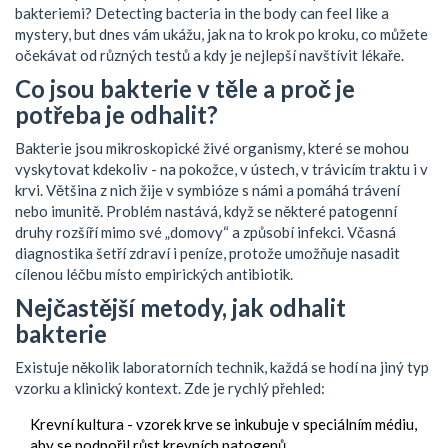
bakteriemi? Detecting bacteria in the body can feel like a
mystery, but dnes vám ukážu, jak na to krok po kroku, co můžete
očekávat od různých testů a kdy je nejlepší navštívit lékaře.
Co jsou
bakterie v těle
a proč je
potřeba je odhalit?
Bakterie jsou mikroskopické živé organismy, které se mohou
vyskytovat kdekoliv - na pokožce, v ústech, v trávicím traktu i v
krvi. Většina z nich žije v symbióze s námi a pomáhá trávení
nebo imunitě. Problém nastává, když se některé patogenní
druhy rozšíří mimo své „domovy“ a způsobí infekci. Včasná
diagnostika šetří zdraví i peníze, protože umožňuje nasadit
cílenou léčbu místo empirických antibiotik.
Nejčastější metody, jak odhalit
bakterie
Existuje několik laboratorních technik, každá se hodí na jiný typ
vzorku a klinický kontext. Zde je rychlý přehled:
Krevní kultura
- vzorek krve se inkubuje v speciálním médiu,
aby se podpořil růst krevních patogenů.