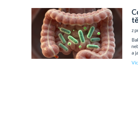
C
tě
z p
Bak
neb
a j
Ví