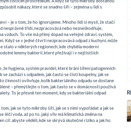
ěžným čisticím prostředkům. A když se tyto mikroby dostanou
 způsobit nákazy, které se snadno šíří – zejména u lidí s
eví – je v tom, že ho ignorujeme. Mnoho lidí si myslí, že stačí
ad nesprávně třídí, nezpracovává nebo nezneškodňuje,
 na vzduch. To vše má přímý dopad na
veřejné zdraví
,
systém,
mi
. Když se v jedné čtvrti nezpracovává odpad z kuchyní, může
o se stalo v některých regionech, kde chyběla moderní
odolné kmeny bakterií, které přežívají i v nejčistších
e, že
hygiena
,
systém pravidel, které brání šíření patogenních
ak se zachází s odpadem, jak často se čistí koupelny, jak se
hto činností ovlivňuje, kolik bakteriálního odpadu se dostane
dálené – přemýšlejte o tom, jak často se v domácnosti používá
R
alety. To je přesně ten moment, kdy se bakteriální odpad
om, jak se tyto mikroby šíří, jak se s nimi vypořádat a jak se
e léčí voda, až po to, jaký vliv má klimatická změna na
 cíl: abyste věděli, kde se skrývá skutečné riziko a jak ho