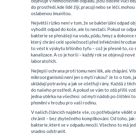
objevuje v nemocničním odpadu
, jsou odolné vůči b
do prostředí, kde lidé žijí, pracují nebo se léčí, mohou
oslabenou imunitou.
Největší riziko není v tom, že se bakteriální odpad obj
vyhodit odpad do koše, ale to nestačí. Pokud se odp
bakterie se přenášejí na vodu, půdu, hmyz a dokonce
který chrání celé společnosti před infekčními hrozba
to vést k výskytu břišního tyfu – což je přesně to, c
kanalizace. A co je horší – každý rok se objevují nové 
laboratořích.
Nejlepší ochrana proti tomu není lék, ale chápání. Vít
mikroorganismů
není jen o mytí rukou? Je to o tom, j
ukládají potraviny a jak se ošetřují rány. Každá z těc
do našeho prostředí. A pokud se vám to zdá příliš vz
jedna utěrka na všechno: od mytí nádob po čištění to
přemění v hrozbu pro vaši rodinu.
V našich článcích najdete vše, co potřebujete vědět o t
chránit – bez zbytečného komplikování. Od toho, jak s
bakterie, které se v odpadu množí. Všechno to má jeden
snadno odstranit.