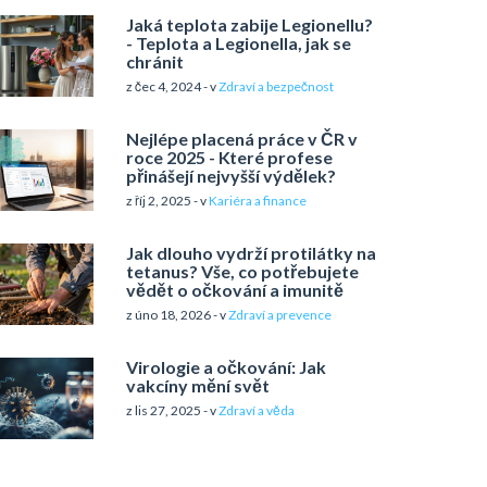
Jaká teplota zabije Legionellu?
- Teplota a Legionella, jak se
chránit
z čec 4, 2024 - v
Zdraví a bezpečnost
Nejlépe placená práce v ČR v
roce 2025 - Které profese
přinášejí nejvyšší výdělek?
z říj 2, 2025 - v
Kariéra a finance
Jak dlouho vydrží protilátky na
tetanus? Vše, co potřebujete
vědět o očkování a imunitě
z úno 18, 2026 - v
Zdraví a prevence
Virologie a očkování: Jak
vakcíny mění svět
z lis 27, 2025 - v
Zdraví a věda