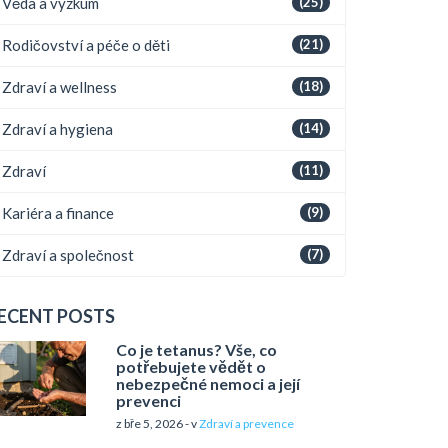
Věda a výzkum
(25)
Rodičovství a péče o děti
(21)
Zdraví a wellness
(18)
Zdraví a hygiena
(14)
Zdraví
(11)
Kariéra a finance
(9)
Zdraví a společnost
(7)
ECENT POSTS
Co je tetanus? Vše, co
potřebujete vědět o
nebezpečné nemoci a její
prevenci
z bře 5, 2026 - v
Zdraví a prevence