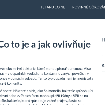
TETANU CO NE
POVINNÉ OČKOVÁN
H
o to je a jak ovlivňuje
K
živé nebo mrtvé bakterie, které mohou přenášet nemoci
. Also
m nás – v odpadních vodách, na kontaminovaných površích, v
konce v domácím odpadu. Tento typ odpadu není jen nečistota
 celé komunity.
é hosté. Některé z nich, jako
Salmonella
,
bakterie způsobující
chyní nebo zvířecích farm
, mohou přežít týdny a šířit se na
icile
,
bakterie, která způsobuje vážné průjmy, často se