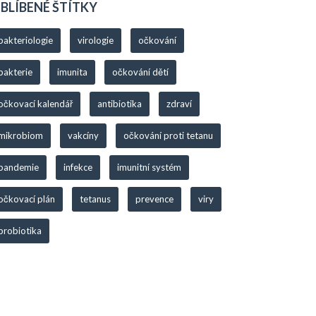
BLÍBENÉ ŠTÍTKY
bakteriologie
virologie
očkování
bakterie
imunita
očkování dětí
očkovací kalendář
antibiotika
zdraví
mikrobiom
vakcíny
očkování proti tetanu
pandemie
infekce
imunitní systém
očkovací plán
tetanus
prevence
viry
probiotika