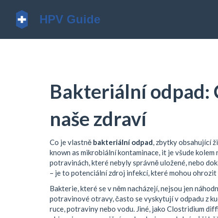
Bakteriální odpad: C
naše zdraví
Co je vlastně
bakteriální odpad
,
zbytky obsahující 
known as
mikrobiální kontaminace
, it je všude kole
potravinách, které nebyly správně uložené, nebo do
– je to potenciální zdroj infekcí, které mohou ohrozit
Bakterie, které se v něm nacházejí, nejsou jen náhodn
potravinové otravy, často se vyskytují v odpadu z ku
ruce, potraviny nebo vodu. Jiné, jako
Clostridium diff