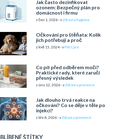
Jak často dezinfikovat
ozonem: Bezpečný plán pro
domácnost i firmu
z čen 1, 2026 - v
Zdraví a hygiena
Očkování pro štěňata: Kolik
jich potřebují a proč
z kvě 15, 2024 - v
Pet Care
Co pít před odběrem moči?
Praktické rady, které zaručí
přesný výsledek
z úno 12, 2026 - v
Zdraví a prevence
Jak dlouho trvá reakce na
očkování? Co se děje v těle po
injekci?
z bře 8, 2026 - v
Zdraví a prevence
BLÍBENÉ ŠTÍTKY