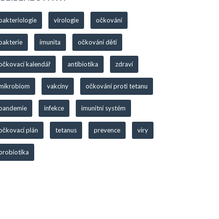
bakteriologie
virologie
očkování
bakterie
imunita
očkování dětí
očkovací kalendář
antibiotika
zdraví
mikrobiom
vakcíny
očkování proti tetanu
pandemie
infekce
imunitní systém
očkovací plán
tetanus
prevence
viry
probiotika