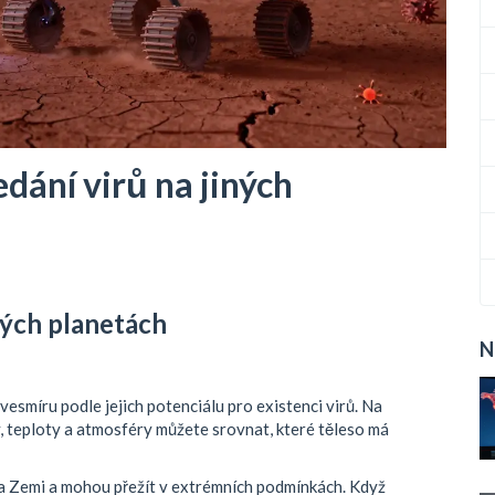
edání virů na jiných
ných planetách
N
esmíru podle jejich potenciálu pro existenci virů. Na
, teploty a atmosféry můžete srovnat, které těleso má
na Zemi a mohou přežít v extrémních podmínkách. Když