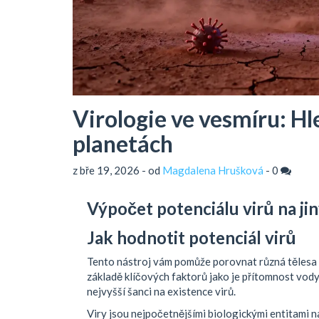
Virologie ve vesmíru: Hl
planetách
z bře 19, 2026 - od
Magdalena Hrušková
-
0
Výpočet potenciálu virů na ji
Jak hodnotit potenciál virů
Tento nástroj vám pomůže porovnat různá tělesa v
základě klíčových faktorů jako je přítomnost vody
nejvyšší šanci na existence virů.
Viry jsou nejpočetnějšími biologickými entitami 