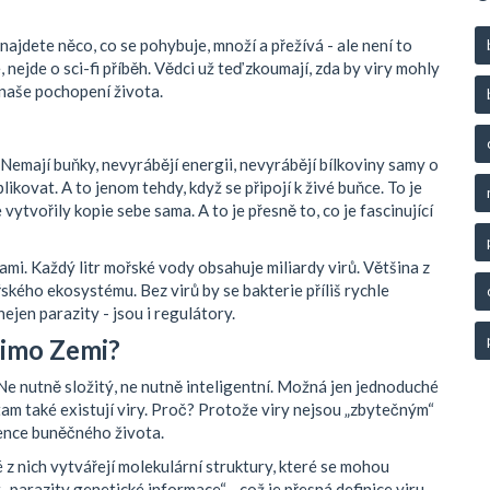
ajdete něco, co se pohybuje, množí a přežívá - ale není to
 nejde o sci-fi příběh. Vědci už teď zkoumají, zda by viry mohly
 naše pochopení života.
 Nemají buňky, nevyrábějí energii, nevyrábějí bílkoviny samy o
ikovat. A to jenom tehdy, když se připojí k živé buňce. To je
e vytvořily kopie sebe sama. A to je přesně to, co je fascinující
ami. Každý litr mořské vody obsahuje miliardy virů. Většina z
řského ekosystému. Bez virů by se bakterie příliš rychle
ejen parazity - jsou i regulátory.
mimo Zemi?
Ne nutně složitý, ne nutně inteligentní. Možná jen jednoduché
am také existují viry. Proč? Protože viry nejsou „zbytečným“
ence buněčného života.
 z nich vytvářejí molekulární struktury, které se mohou
parazity genetické informace“ - což je přesná definice viru.