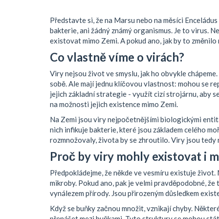
Představte si, že na Marsu nebo na měsíci Enceládus n
bakterie, ani žádný známý organismus. Je to virus. Ne,
existovat mimo Zemi. A pokud ano, jak by to změnilo
Co vlastně víme o virách?
Viry nejsou život ve smyslu, jak ho obvykle chápeme.
sobě. Ale mají jednu klíčovou vlastnost: mohou se repl
jejich základní strategie - využít cizí strojárnu, aby s
na možnosti jejich existence mimo Zemi.
Na Zemi jsou viry nejpočetnějšími biologickými entit
nich infikuje bakterie, které jsou základem celého mo
rozmnožovaly, života by se zhroutilo. Viry jsou tedy n
Proč by viry mohly existovat i 
Předpokládejme, že někde ve vesmíru existuje život. 
mikroby. Pokud ano, pak je velmi pravděpodobné, že t
vynálezem přírody. Jsou přirozeným důsledkem exist
Když se buňky začnou množit, vznikají chyby. Některé
přenášet mezi buňkami. Tyto struktury se mohou stát „