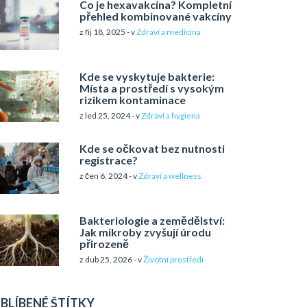
Co je hexavakcína? Kompletní
přehled kombinované vakcíny
z říj 18, 2025 - v
Zdraví a medicína
Kde se vyskytuje bakterie:
Místa a prostředí s vysokým
rizikem kontaminace
z led 25, 2024 - v
Zdraví a hygiena
Kde se očkovat bez nutnosti
registrace?
z čen 6, 2024 - v
Zdraví a wellness
Bakteriologie a zemědělství:
Jak mikroby zvyšují úrodu
přirozeně
z dub 25, 2026 - v
Životní prostředí
BLÍBENÉ ŠTÍTKY