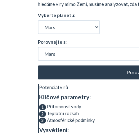
hledáme viry mimo Zemi, musíme analyzovat, zda t
Vyberte planetu:
Porovnejte s:
Porov
Potenciál virů
Klíčové parametry:
Přítomnost vody
1
Teplotní rozsah
2
Atmosférické podmínky
3
Vysvětlení: