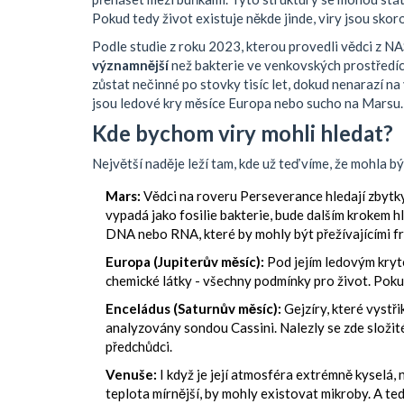
Pokud tedy život existuje někde jinde, viry jsou skor
Podle studie z roku 2023, kterou provedli vědci z N
významnější
než bakterie ve venkovských prostředíc
zůstat nečinné po stovky tisíc let, dokud nenarazí n
jsou ledové kry měsíce Europa nebo sucho na Marsu.
Kde bychom viry mohli hledat?
Největší naděje leží tam, kde už teď víme, že mohla být
Mars:
Vědci na roveru Perseverance hledají zbytky
vypadá jako fosilie bakterie, bude dalším krokem h
DNA nebo RNA, které by mohly být přežívajícími f
Europa (Jupiterův měsíc):
Pod jejím ledovým kryt
chemické látky - všechny podmínky pro život. Pokud
Enceládus (Saturnův měsíc):
Gejzíry, které vystř
analyzovány sondou Cassini. Nalezly se zde složité
předchůdci.
Venuše:
I když je její atmosféra extrémně kyselá, n
teplota mírnější, by mohly existovat mikroby. A tedy 