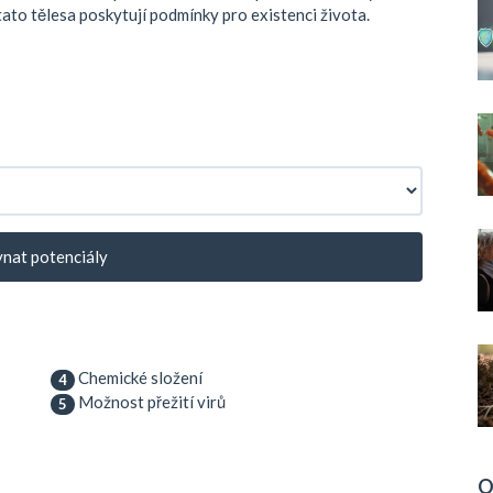
ato tělesa poskytují podmínky pro existenci života.
nat potenciály
Chemické složení
4
Možnost přežití virů
5
O