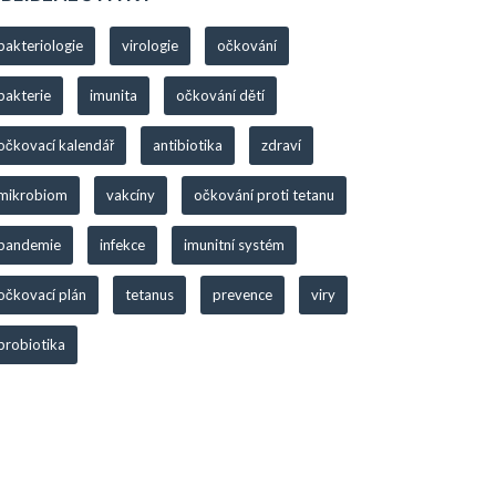
bakteriologie
virologie
očkování
bakterie
imunita
očkování dětí
očkovací kalendář
antibiotika
zdraví
mikrobiom
vakcíny
očkování proti tetanu
pandemie
infekce
imunitní systém
očkovací plán
tetanus
prevence
viry
probiotika