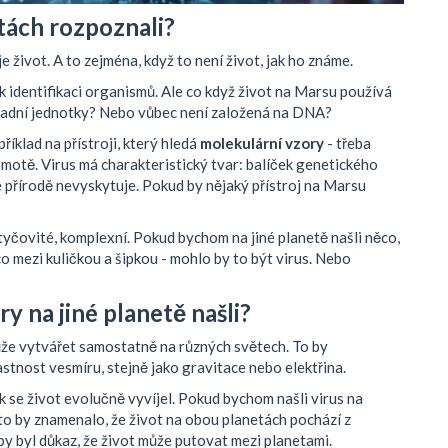
tách rozpoznali?
je život. A to zejména, když to není život, jak ho známe.
dentifikaci organismů. Ale co když život na Marsu používá
kladní jednotky? Nebo vůbec není založená na DNA?
říklad na přístroji, který hledá
molekulární vzory
- třeba
 hmotě. Virus má charakteristický tvar: balíček genetického
é přírodě nevyskytuje. Pokud by nějaký přístroj na Marsu
 tyčovité, komplexní. Pokud bychom na jiné planetě našli něco,
o mezi kuličkou a šipkou - mohlo by to být virus. Nebo
 na jiné planetě našli?
může vytvářet samostatně na různých světech. To by
astnost vesmíru, stejně jako gravitace nebo elektřina.
jak se život evolučně vyvíjel. Pokud bychom našli virus na
to by znamenalo, že život na obou planetách pochází z
y byl důkaz, že život může putovat mezi planetami.