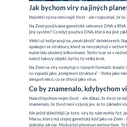
Jak bychom viry na jiných plane
Největší výzva není najít život - ale rozpoznat, že to 
Na Zemi používáme genetické sekvence DNA a RNA k i
jiný systém? Co když používá DNA, která má jiné zá
Vědci už teď pracují na „neutrálních“ detektorech. Nap
opakující se struktury, které se nevyskytují v neživé
materiálu obalený bílkovinami. Tento tvar se v neživ
nalezl takový objekt, byl by to velký krok.
Na Zemi se viry vyskytují v různých formách: kulaté,
co vypadá jako „komplexní struktura“ - třeba jako něc
alespoň něco, co se chová jako virus.
Co by znamenalo, kdybychom viry
Nalezli bychom nejen život - ale důkaz, že život se 
znamenalo, že život není vzácný jev. Je to základní vl
Ale ještě důležitější je toto: viry by nám mohly říct, 
Marsu, který má stejný genetický kód jako na Zemi - 
jednoho zdroje. Možná byl přenesen meteoritem. To b