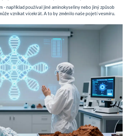
 - například používal jiné aminokyseliny nebo jiný způsob
může vznikat vícekrát. A to by změnilo naše pojetí vesmíru.