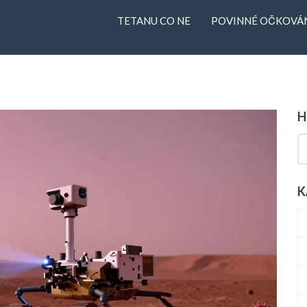
TETANU CO NE
POVINNÉ OČKOVÁN
H
K