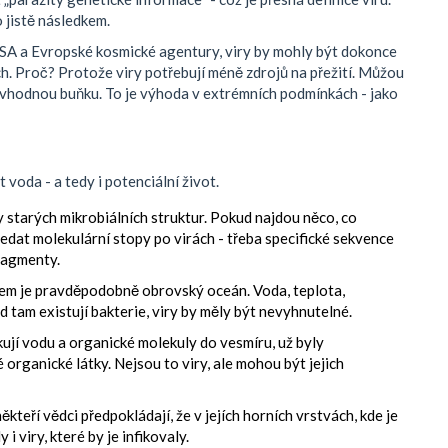
o jistě následkem.
ASA a Evropské kosmické agentury, viry by mohly být dokonce
h. Proč? Protože viry potřebují méně zdrojů na přežití. Můžou
a vhodnou buňku. To je výhoda v extrémních podmínkách - jako
 voda - a tedy i potenciální život.
 starých mikrobiálních struktur. Pokud najdou něco, co
ledat molekulární stopy po virách - třeba specifické sekvence
ragmenty.
em je pravděpodobně obrovský oceán. Voda, teplota,
 tam existují bakterie, viry by měly být nevyhnutelné.
ikují vodu a organické molekuly do vesmíru, už byly
 organické látky. Nejsou to viry, ale mohou být jejich
ěkteří vědci předpokládají, že v jejích horních vrstvách, kde je
i viry, které by je infikovaly.