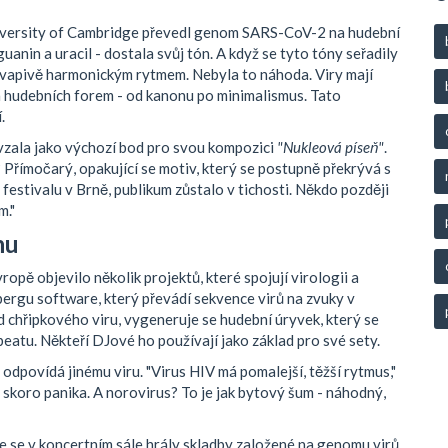
niversity of Cambridge převedl genom SARS-CoV-2 na hudební
guanin a uracil - dostala svůj tón. A když se tyto tóny seřadily
překvapivě harmonickým rytmem. Nebyla to náhoda. Viry mají
 hudebních forem - od kanonu po minimalismus. Tato
.
 vzala jako výchozí bod pro svou kompozici
"Nukleová píseň"
.
 Přímočarý, opakující se motiv, který se postupně překrývá s
 festivalu v Brně, publikum zůstalo v tichosti. Někdo později
m."
nu
ropě objevilo několik projektů, které spojují virologii a
bergu software, který převádí sekvence virů na zvuky v
 chřipkového viru, vygeneruje se hudební úryvek, který se
eatu. Někteří DJové ho používají jako základ pro své sety.
 odpovídá jinému viru. "Virus HIV má pomalejší, těžší rytmus,"
á, skoro panika. A norovirus? To je jak bytový šum - náhodný,
de se v koncertním sále hrály skladby založené na genomu virů,