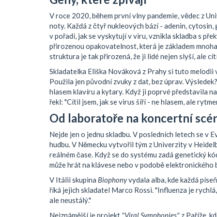
V roce 2020, během první vlny pandemie, vědec z U
noty. Každá z čtyř nukleových bází - adenin, cytosin, 
v pořadí, jak se vyskytují v viru, vznikla skladba s 
přirozenou opakovatelnost, která je základem mnoha
struktura je tak přirozená, že ji lidé nejen slyší, ale cítí
Skladatelka Eliška Nováková z Prahy si tuto melodii
Použila jen původní zvuky z dat, bez úprav. Výsledek?
hlasem klavíru a kytary. Když ji poprvé představila na
řekl: "Cítil jsem, jak se virus šíří - ne hlasem, ale rytme
Od laboratoře na koncertní scé
Nejde jen o jednu skladbu. V posledních letech se v Ev
hudbu. V Německu vytvořil tým z Univerzity v Heidel
reálném čase. Když se do systému zadá genetický kód
může hrát na klávese nebo v podobě elektronického b
V Itálii skupina
Biophony
vydala alba, kde každá píseň
říká jejich skladatel Marco Rossi. "Influenza je rychl
ale neustálý."
Nejznámější je projekt
"Viral Symphonies"
z Paříže, k