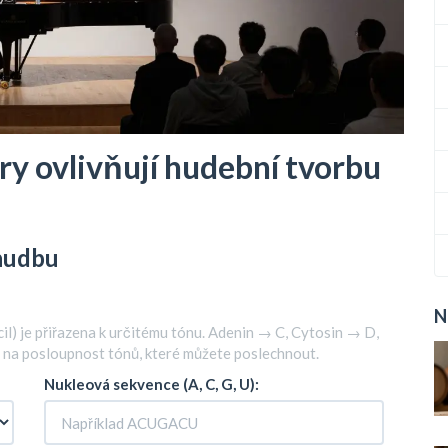
iry ovlivňují hudební tvorbu
hudbu
N
cil) je přiřazena k určitému tónu. Adenin → C, Cytosin → D,
 na posloupnost tónů, které můžete poslechnout.
Nukleová sekvence (A, C, G, U):