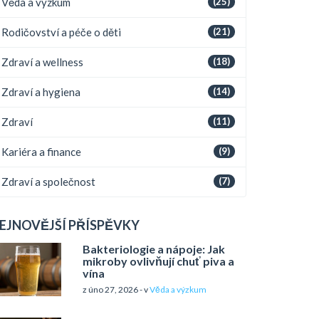
Věda a výzkum
(25)
Rodičovství a péče o děti
(21)
Zdraví a wellness
(18)
Zdraví a hygiena
(14)
Zdraví
(11)
Kariéra a finance
(9)
Zdraví a společnost
(7)
EJNOVĚJŠÍ PŘÍSPĚVKY
Bakteriologie a nápoje: Jak
mikroby ovlivňují chuť piva a
vína
z úno 27, 2026 - v
Věda a výzkum