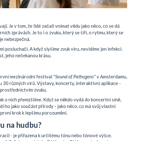
ají. Je v tom, že lidé začali vnímat vědu jako něco, co se dá
ních zprávách. Je to i o zvuku, který se šíří, o rytmu, který se
 je nebezpečná.
i posluchači. A když slyšíme zvuk viru, nevidíme jen infekci.
st, jeho nečekanou krásu.
první mezinárodní festival
"Sound of Pathogens"
v Amsterdamu,
0 různých virů. Výstavy, koncerty, interaktivní aplikace -
 prostřednictvím zvuku.
ak o nich přemýšlíme. Když se někdo vydá do koncertní síně,
idí ho jako součást přírody - jako něco, co má svůj vlastní
 první krok k lepšímu porozumění.
ru na hudbu?
racil - je přiřazena k určitému tónu nebo tónové výšce.