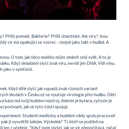
 Příliš pomalé. Bakterie? Příliš chaotické. Ale viry? Jsou
aždý vir má opakující se vzorec - stejně jako takt v hudbě. A
řenosu. O tom, jak něco malého může změnit celý svět. A to je
oubku. Když skladatel slyší zvuk viru, nevidí jen DNA. Vidí vlnu,
ěh jako v symfonii.
nek. Když dítě slyší, jak vypadá zvuk různých variant
erých školách v Česku už se vyučuje virologie přes hudbu. Děti
ová báze má svůj hudební nástroj. Adenin je kytara, cytosin je
usí pochopit, jak se tyto části spojují.
experiment. Studenti medicíny a hudební vědy spolu pracovali
ak ji vysvětlit laikům. Výsledek? Ti, kteří se podíleli na
ili jen z učebnic. "Když jsem slyšel, jak se vir přepočítává, začal