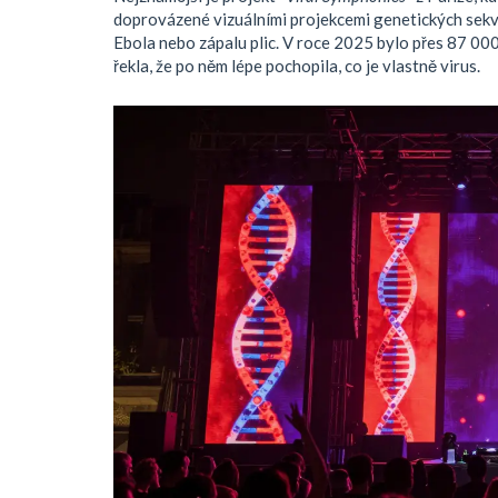
doprovázené vizuálními projekcemi genetických sekve
Ebola nebo zápalu plic. V roce 2025 bylo přes 87 000 li
řekla, že po něm lépe pochopila, co je vlastně virus.