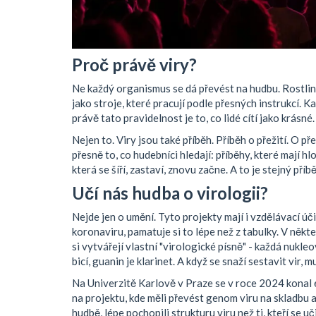
Proč právě viry?
Ne každý organismus se dá převést na hudbu. Rostliny?
jako stroje, které pracují podle přesných instrukcí. K
právě tato pravidelnost je to, co lidé cítí jako krásné.
Nejen to. Viry jsou také příběh. Příběh o přežití. O p
přesně to, co hudebníci hledají: příběhy, které mají hl
která se šíří, zastaví, znovu začne. A to je stejný příb
Učí nás hudba o virologii?
Nejde jen o umění. Tyto projekty mají i vzdělávací úči
koronaviru, pamatuje si to lépe než z tabulky. V někt
si vytvářejí vlastní "virologické písně" - každá nukle
bicí, guanin je klarinet. A když se snaží sestavit vir, m
Na Univerzitě Karlově v Praze se v roce 2024 konal 
na projektu, kde měli převést genom viru na skladbu a p
hudbě, lépe pochopili strukturu viru než ti, kteří se uč