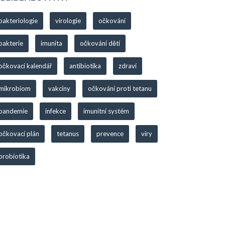
bakteriologie
virologie
očkování
bakterie
imunita
očkování dětí
očkovací kalendář
antibiotika
zdraví
mikrobiom
vakcíny
očkování proti tetanu
pandemie
infekce
imunitní systém
očkovací plán
tetanus
prevence
viry
probiotika