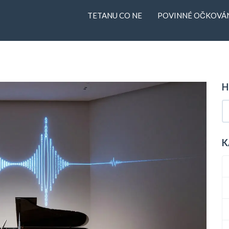
TETANU CO NE
POVINNÉ OČKOVÁN
H
K