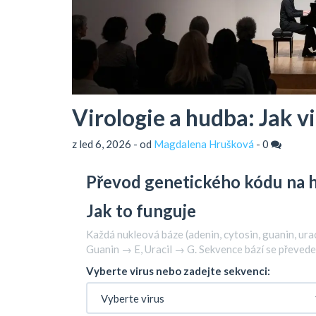
Virologie a hudba: Jak v
z led 6, 2026 - od
Magdalena Hrušková
-
0
Převod genetického kódu na 
Jak to funguje
Každá nukleová báze (adenin, cytosin, guanin, ura
Guanin → E, Uracil → G. Sekvence bází se převede
Vyberte virus nebo zadejte sekvenci: