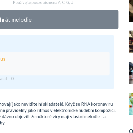
Používejte pouze písmena A, C, G, U
hrát melodie
rus
acil = G
chovají jako neviditelní skladatelé. Když se RNA koronaviru
jně pravidelný jako ritmus v elektronické hudební kompozici.
 dávno objevili, že některé viry mají vlastní melodie - a
by.
O