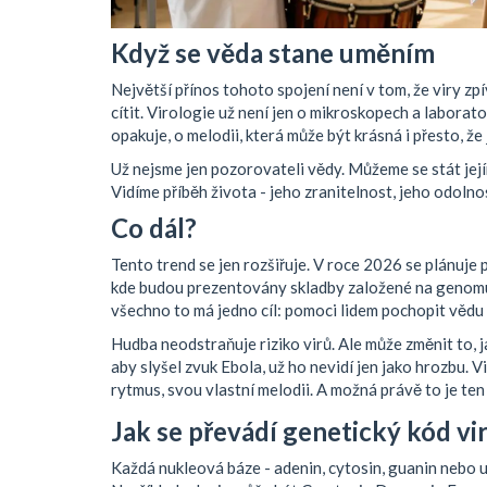
Když se věda stane uměním
Největší přínos tohoto spojení není v tom, že viry zpív
cítit. Virologie už není jen o mikroskopech a laborator
opakuje, o melodii, která může být krásná i přesto, že
Už nejsme jen pozorovateli vědy. Můžeme se stát jejím
Vidíme příběh života - jeho zranitelnost, jeho odolno
Co dál?
Tento trend se jen rozšiřuje. V roce 2026 se plánuje 
kde budou prezentovány skladby založené na genomu 3
všechno to má jedno cíl: pomoci lidem pochopit vědu
Hudba neodstraňuje riziko virů. Ale může změnit to, j
aby slyšel zvuk Ebola, už ho nevidí jen jako hrozbu. V
rytmus, svou vlastní melodii. A možná právě to je ten
Jak se převádí genetický kód vi
Každá nukleová báze - adenin, cytosin, guanin nebo u