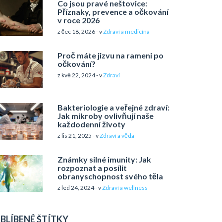
Co jsou pravé neštovice:
Příznaky, prevence a očkování
v roce 2026
z čec 18, 2026 - v
Zdraví a medicína
Proč máte jizvu na rameni po
očkování?
z kvě 22, 2024 - v
Zdraví
Bakteriologie a veřejné zdraví:
Jak mikroby ovlivňují naše
každodenní životy
z lis 21, 2025 - v
Zdraví a věda
Známky silné imunity: Jak
rozpoznat a posílit
obranyschopnost svého těla
z led 24, 2024 - v
Zdraví a wellness
BLÍBENÉ ŠTÍTKY