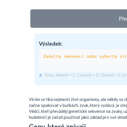
Pře
♫
Výsledek:
Zadejte sekvenci nebo vyberte vi
♫
Tóny: Adenin = C, Cytosin = D, Guanin = E, Ur
Virům se říká nejmenší živé organismy, ale někdy se 
začne opakovat v buňkách, zvuk, který vydává, je ste
Vědci, kteří převádějí genetické sekvence na zvuky, už
hudebníci je začali používat jako základ pro své sklad
Geny, které zpívají