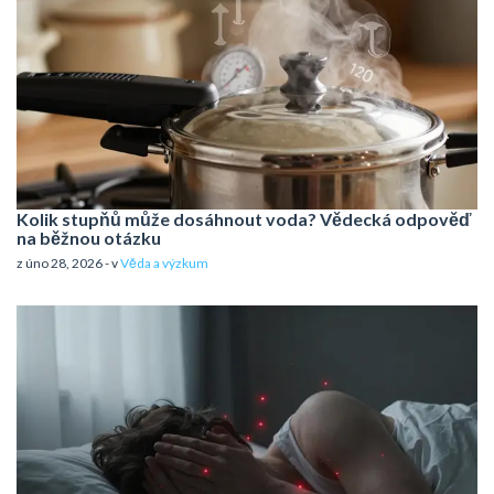
Kolik stupňů může dosáhnout voda? Vědecká odpověď
na běžnou otázku
z úno 28, 2026 - v
Věda a výzkum