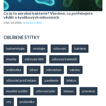
Co je to aerobní bakterie? Všechno, co potřebujete
vědět o kyslíkových milovnících
z čec 14, 2026 - v
Zdraví a věda
OBLÍBENÉ ŠTÍTKY
bakteriologie
virologie
očkování
bakterie
imunita
očkování dětí
očkovací kalendář
antibiotika
zdraví
mikrobiom
vakcíny
očkování proti tetanu
pandemie
infekce
imunitní systém
očkovací plán
tetanus
prevence
viry
probiotika