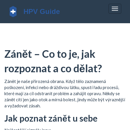
Zobrazi
navigac
Zánět – Co to je, jak
rozpoznat a co dělat?
Zánět je naše přirozená obrana. Když tělo zaznamená
poškození, infekci nebo dráždivou látku, spustí řadu procesů,
které mají za cíl odstranit problém a zahájit opravu. Někdy se
zánět cítí jen jako otok a mírná bolest, jindy může být výraznější
a vyžadovat zásah.
Jak poznat zánět u sebe
Nejčastější signály jsou: