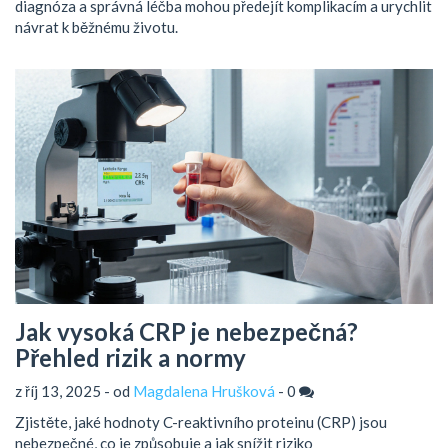
diagnóza a správná léčba mohou předejít komplikacím a urychlit
návrat k běžnému životu.
Jak vysoká CRP je nebezpečná?
Přehled rizik a normy
z říj 13, 2025 - od
Magdalena Hrušková
-
0
Zjistěte, jaké hodnoty C-reaktivního proteinu (CRP) jsou
nebezpečné, co je způsobuje a jak snížit riziko