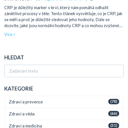
CRP je důležitý marker v krvi, který nám pomáhá odhalit
zánětlivé procesy v těle. Tento článek vysvětluje, co je CRP, jak
se měří a proč je důležité sledovat jeho hodnoty. Dále se
dozvíte, jaké jsou normální hodnoty CRP a co mohou zvýšené
hodnoty signalizovat. Nabídneme i rady, jak se postarat o své
Více
zdraví a předcházet zvýšenému CRP.
HLEDAT
KATEGORIE
Zdraví a prevence
(78)
Zdraví a věda
(66)
Zdraví a medicína
(31)