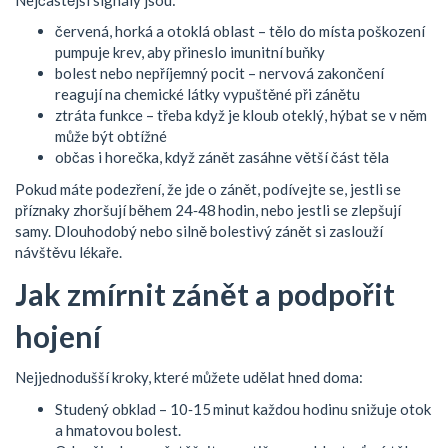
červená, horká a otoklá oblast – tělo do místa poškození
pumpuje krev, aby přineslo imunitní buňky
bolest nebo nepříjemný pocit – nervová zakončení
reagují na chemické látky vypuštěné při zánětu
ztráta funkce – třeba když je kloub oteklý, hýbat se v něm
může být obtížné
občas i horečka, když zánět zasáhne větší část těla
Pokud máte podezření, že jde o zánět, podívejte se, jestli se
příznaky zhoršují během 24‑48 hodin, nebo jestli se zlepšují
samy. Dlouhodobý nebo silně bolestivý zánět si zaslouží
návštěvu lékaře.
Jak zmírnit zánět a podpořit
hojení
Nejjednodušší kroky, které můžete udělat hned doma:
Studený obklad – 10‑15 minut každou hodinu snižuje otok
a hmatovou bolest.