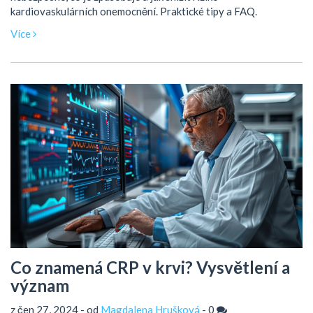
kardiovaskulárních onemocnění. Praktické tipy a FAQ.
Více
Co znamená CRP v krvi? Vysvětlení a
význam
z čen 27, 2024 - od
Magdalena Hrušková
-
0