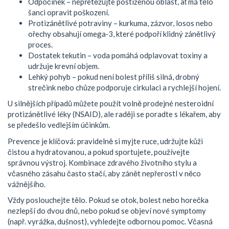
Odpočinek – nepřetěžujte postiženou oblast, ať má tělo
šanci opravit poškození.
Protizánětlivé potraviny – kurkuma, zázvor, losos nebo
ořechy obsahují omega‑3, které podpoří klidný zánětlivý
proces.
Dostatek tekutin – voda pomáhá odplavovat toxiny a
udržuje krevní objem.
Lehký pohyb – pokud není bolest příliš silná, drobný
strečink nebo chůze podporuje cirkulaci a rychlejší hojení.
U silnějších případů můžete použít volně prodejné nesteroidní
protizánětlivé léky (NSAID), ale raději se poradte s lékařem, aby
se předešlo vedlejším účinkům.
Prevence je klíčová: pravidelně si myjte ruce, udržujte kůži
čistou a hydratovanou, a pokud sportujete, používejte
správnou výstroj. Kombinace zdravého životního stylu a
včasného zásahu často stačí, aby zánět nepřerostl v něco
vážnějšího.
Vždy poslouchejte tělo. Pokud se otok, bolest nebo horečka
nezlepší do dvou dnů, nebo pokud se objeví nové symptomy
(např. vyrážka, dušnost), vyhledejte odbornou pomoc. Včasná