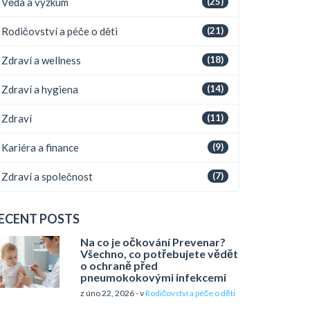
Věda a výzkum
(25)
Rodičovství a péče o děti
(21)
Zdraví a wellness
(18)
Zdraví a hygiena
(14)
Zdraví
(11)
Kariéra a finance
(9)
Zdraví a společnost
(7)
ECENT POSTS
Na co je očkování Prevenar?
Všechno, co potřebujete vědět
o ochraně před
pneumokokovými infekcemi
z úno 22, 2026 - v
Rodičovství a péče o děti