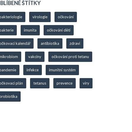
BLÍBENÉ ŠTÍTKY
bakteriologie
virologie
očkování
bakterie
imunita
očkování dětí
očkovací kalendář
antibiotika
zdraví
mikrobiom
vakcíny
očkování proti tetanu
pandemie
infekce
imunitní systém
očkovací plán
tetanus
prevence
viry
probiotika