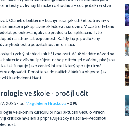
rní testy ovlivňují klinické rozhodnutí – což je další vrstva
ot. Článek o bakterii v kuchyni učí, jak udržet potraviny v
ontaminace a jak správně skladovat suroviny. V části o tetanu
o nedělat po očkování, aby se předešlo komplikacím. Tyto
 dopad na zdraví a bezpečnost. Každý tip je podložený
 důvěryhodnost a použitelnost informací.
kytl rychlý přehled i hlubší znalosti. Ať už hledáte návod na
k bakterie ovlivňují průjem, nebo potřebujete vědět, jaké jsou
uka tak funguje jako centrální uzel, který spojuje různé
tní odpovědi. Ponořte se do našich článků a objevte, jak
 váš každodenní život.
rologie ve škole - proč ji učit
íj 9, 2025 - od
Magdalena Hrušková
-
0
ologie ve školním kurikulu přináší aktuální vědu o virech,
víjí kritické myšlení a připravuje žáky na zdraví‑vědomou
lečnost.