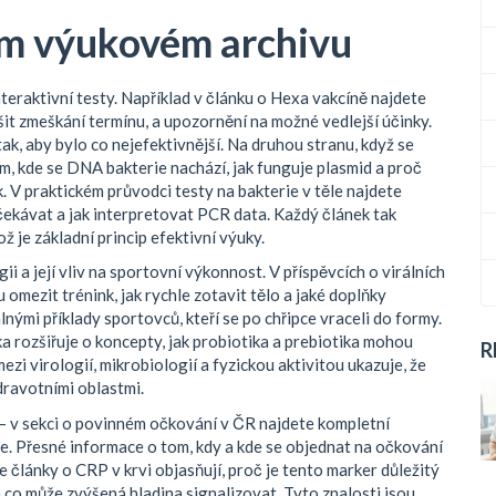
em výukovém archivu
teraktivní testy. Například v článku o Hexa vakcíně najdete
ešit zmeškání termínu, a upozornění na možné vedlejší účinky.
, aby bylo co nejefektivnější. Na druhou stranu, když se
om, kde se DNA bakterie nachází, jak funguje plasmid a proč
k. V praktickém průvodci testy na bakterie v těle najdete
očekávat a jak interpretovat PCR data. Každý článek tak
 je základní princip efektivní výuky.
 a její vliv na sportovní výkonnost. V příspěvcích o virálních
 omezit trénink, jak rychle zotavit tělo a jaké doplňky
nými příklady sportovců, kteří se po chřipce vraceli do formy.
a rozšiřuje o koncepty, jak probiotika a prebiotika mohou
R
ezi virologií, mikrobiologií a fyzickou aktivitou ukazuje, že
dravotními oblastmi.
– v sekci o povinném očkování v ČR najdete kompletní
iče. Přesné informace o tom, kdy a kde se objednat na očkování
 články o CRP v krvi objasňují, proč je tento marker důležitý
 co může zvýšená hladina signalizovat. Tyto znalosti jsou