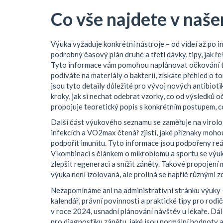
Co vše najdete v naš
Výuka vyžaduje konkrétní nástroje – od videí až po in
podrobný časový plán druhé a třetí dávky, tipy, jak ř
Tyto informace vám pomohou naplánovat očkování tak
podíváte na materiály o bakterii, získáte přehled o t
jsou tyto detaily důležité pro vývoj nových antibioti
kroky, jak si nechat odebrat vzorky, co od výsledků 
propojuje teoretický popis s konkrétním postupem, což
Další část výukového seznamu se zaměřuje na virologii
infekcích a VO2max čtenář zjistí, jaké příznaky mohou
podpořit imunitu. Tyto informace jsou podpořeny reál
V kombinaci s článkem o mikrobiomu a sportu se výuk
zlepšit regeneraci a snížit záněty. Takové propojení m
výuka není izolovaná, ale prolíná se napříč různými z
Nezapomínáme ani na administrativní stránku výuky 
kalendář, právní povinnosti a praktické tipy pro rod
v roce 2024, usnadní plánování návštěv u lékaře. Dále
pro diagnostiku zánětu, jaké jsou normální hodnoty a