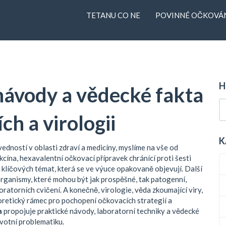
TETANU CO NE
POVINNÉ OČKOVÁN
H
návody a vědecké fakta
ch a virologii
K
edností v oblasti zdraví a medicíny
, myslíme na vše od
kcína
,
hexavalentní očkovací přípravek chránící proti šesti
z klíčových témat, která se ve výuce opakovaně objevují. Další
rganismy, které mohou být jak prospěšné, tak patogenní
,
boratorních cvičení. A konečně,
virologie
,
věda zkoumající viry,
retický rámec pro pochopení očkovacích strategií a
a
propojuje praktické návody, laboratorní techniky a vědecké
avotní problematiku.