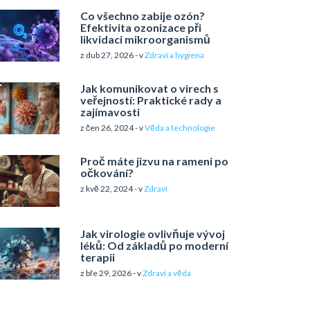
Co všechno zabije ozón?
Efektivita ozonizace při
likvidaci mikroorganismů
z dub 27, 2026 - v
Zdraví a hygiena
Jak komunikovat o virech s
veřejností: Praktické rady a
zajímavosti
z čen 26, 2024 - v
Věda a technologie
Proč máte jizvu na rameni po
očkování?
z kvě 22, 2024 - v
Zdraví
Jak virologie ovlivňuje vývoj
léků: Od základů po moderní
terapii
z bře 29, 2026 - v
Zdraví a věda