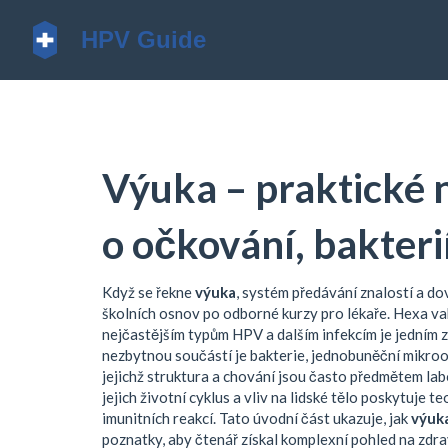
Výuka – praktické 
o očkování, bakterií
Když se řekne
výuka
,
systém předávání znalostí a dov
školních osnov po odborné kurzy pro lékaře.
Hexa va
nejčastějším typům HPV a dalším infekcím
je jedním 
nezbytnou součástí je
bakterie
,
jednobuněční mikroo
jejichž struktura a chování jsou často předmětem la
jejich životní cyklus a vliv na lidské tělo
poskytuje teo
imunitních reakcí. Tato úvodní část ukazuje, jak
výuk
poznatky, aby čtenář získal komplexní pohled na zdr