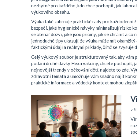
nezbytné pro každého, kdo chce pochopit, jak laborato
výukového obsahu.
Výuka také zahrnuje praktické rady pro každodenní živ
bezpečí, jaké hygienické návyky minimalizují riziko k
se čtenář dozví, jaké jsou příčiny, jak se chránit a c
jednoduché tipy ukazují, že výuka může mít okamžitý
faktickými údaji a reálnými příklady, čímž se zvyšuje
Celý výukový soubor je strukturovaný tak, aby vám pos
podání druhé dávky Hexa vakcíny, chcete pochopit, ja
nejnovější trendy v očkování dětí, najdete to zde. Vý
zdravotní témata a umožňuje vám snadno najít konkré
praktické informace a vědecký kontext mohou zlepšit
Vi
z ř
Vir
roz
spo