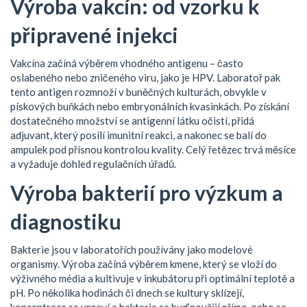
Výroba vakcín: od vzorku k
připravené injekci
Vakcína začíná výběrem vhodného antigenu – často
oslabeného nebo zničeného viru, jako je HPV. Laboratoř pak
tento antigen rozmnoží v buněčných kulturách, obvykle v
pískových buňkách nebo embryonálních kvasinkách. Po získání
dostatečného množství se antigenní látku očistí, přidá
adjuvant, který posílí imunitní reakci, a nakonec se balí do
ampulek pod přísnou kontrolou kvality. Celý řetězec trvá měsíce
a vyžaduje dohled regulačních úřadů.
Výroba bakterií pro výzkum a
diagnostiku
Bakterie jsou v laboratořích používány jako modelové
organismy. Výroba začíná výběrem kmene, který se vloží do
výživného média a kultivuje v inkubátoru při optimální teplotě a
pH. Po několika hodinách či dnech se kultury sklízejí,