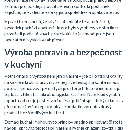
koncentrace se upraví a bakterie se buď použijí přímo, nebo se
zamrazí pro pozdější použití. Přesná kontrola podmínek
zajišťuje, že výsledné vzorky jsou spolehlivé a opakovatelné.
V praxi to znamená, že když si objednáte test na infekci,
výsledek pochází z bakterií, které byly vyrobeny ve sterilním
prostředí podle přísných protokolů. To je důvod, proč jsou
laboratorní výsledky tak přesné.
Výroba potravin a bezpečnost
v kuchyni
Potravinářská výroba není jen o vaření – jde o kontrolu kvality
na každém kroku. Suroviny se nejprve testují na kontaminaci,
poté se zpracovávají v čistých prostorách, kde se monitoruje
teplota, vlhkost a mikrobiologické zatížení. Například výroba
jogurtu zahrnuje pasterizaci mléka, přidání specifických kultur a
přesné udržování teploty, aby se podařilo vyrobit zdravý
produkt bez škodlivých bakterií.
Domácí kuchaři mohou tyto principy snadno aplikovat: čistota
nádobí, správná teplota při vaření a rychlé chlazení zbytků jídla