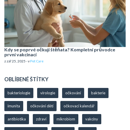
Kdy se poprvé očkují štěňata? Kompletní průvodce
první vakcinací
z zář 25, 2025 - v
Pet Care
OBLÍBENÉ ŠTÍTKY
bakteriologie
virologie
očkování
bakterie
imunita
očkování dětí
očkovací kalendář
antibiotika
zdraví
mikrobiom
vakcíny