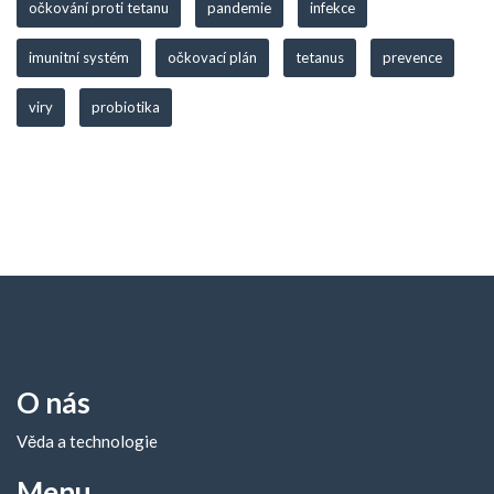
očkování proti tetanu
pandemie
infekce
imunitní systém
očkovací plán
tetanus
prevence
viry
probiotika
O nás
Věda a technologie
Menu