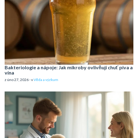
Bakteriologie a nápoje: Jak mikroby ovlivňují chuť piva a
vína
z úno 27, 2026 - v
Věda a výzkum