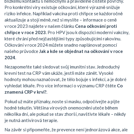
blízkému kontaktu s nemocnými a pravidelně čistěte povrchy.
Pro konkrétní viry existuje očkování, které výrazně snižuje
riziko infekce. Například vakcína proti chřipce se každoročně
aktualizuje a stojí méně, než si myslíte – informace o ceně
v roce 2023 najdete v našem článku
Cena očkování proti
chřipce v roce 2023
. Pro HPV jsou k dispozici moderní vakcíny,
které chrání před nejčastějšími typy způsobujícími rakovinu.
Očkování v roce 2024 můžete snadno naplánovat pomocí
našeho průvodce
Jak a kde se objednat na očkování v roce
2024
.
Nezapomeňte také sledovat svůj imunitní stav. Jednoduchý
krevní test na CRP vám ukáže, jestli máte zánět. Vysoké
hodnoty mohou naznačovat, že tělo bojuje s infekcí, a je dobré
vyhledat lékaře. Pro více informací o významu CRP čtěte
Co
znamená CRP v krvi?
.
Pokud už máte příznaky, noste si masku, odpočívejte a pijte
hodně tekutin. Většina virových onemocnění uteče během
několika dní, ale pokud se stav zhorší, navštivte lékaře – někdy
je nutná antivirová terapie.
Na závěr si připomeňte, že prevence není jednorázová akce, ale