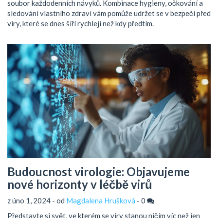
soubor každodenních návyků. Kombinace hygieny, očkování a
sledování vlastního zdraví vám pomůže udržet se v bezpečí před
viry, které se dnes šíří rychleji než kdy předtím.
Budoucnost virologie: Objavujeme
nové horizonty v léčbě virů
z úno 1, 2024 - od
Magdalena Hrušková
-
0
Představte si svět, ve kterém se viry stanou ničím víc než jen