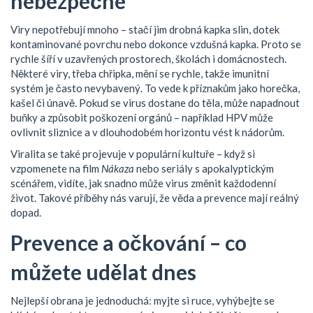
nebezpečné
Viry nepotřebují mnoho – stačí jim drobná kapka slin, dotek
kontaminované povrchu nebo dokonce vzdušná kapka. Proto se
rychle šíří v uzavřených prostorech, školách i domácnostech.
Některé viry, třeba chřipka, mění se rychle, takže imunitní
systém je často nevybavený. To vede k příznakům jako horečka,
kašel či únavě. Pokud se virus dostane do těla, může napadnout
buňky a způsobit poškození orgánů – například HPV může
ovlivnit sliznice a v dlouhodobém horizontu vést k nádorům.
Viralita se také projevuje v populární kultuře – když si
vzpomenete na film
Nákaza
nebo seriály s apokalyptickým
scénářem, vidíte, jak snadno může virus změnit každodenní
život. Takové příběhy nás varují, že věda a prevence mají reálný
dopad.
Prevence a očkování – co
můžete udělat dnes
Nejlepší obrana je jednoduchá: myjte si ruce, vyhýbejte se