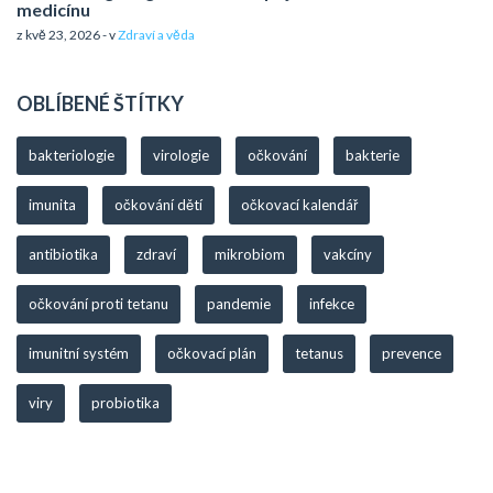
medicínu
z kvě 23, 2026 - v
Zdraví a věda
OBLÍBENÉ ŠTÍTKY
bakteriologie
virologie
očkování
bakterie
imunita
očkování dětí
očkovací kalendář
antibiotika
zdraví
mikrobiom
vakcíny
očkování proti tetanu
pandemie
infekce
imunitní systém
očkovací plán
tetanus
prevence
viry
probiotika