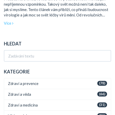
nepříjemnou vzpomínkou. Takový svět možná není tak daleko,
jak si myslíme. Tento článek vám přiblíží, co přináší budoucnost
virologie a jak moc se svět léčby virů mění. Od revolučních
léčebných metod až po radikální objevy v prevenci.
Více
Prozkoumáme, jak věda a technologie transformují způsob,
jakým chápeme a bojujeme s viry.
HLEDAT
KATEGORIE
Zdraví a prevence
(78)
Zdraví a věda
(66)
Zdraví a medicína
(31)