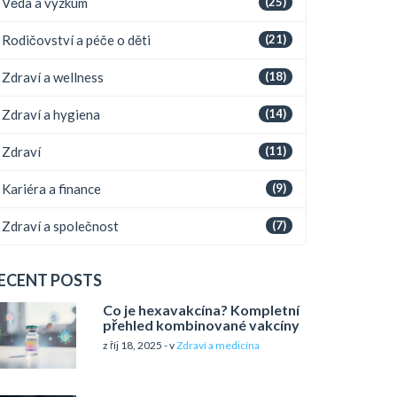
Věda a výzkum
(25)
Rodičovství a péče o děti
(21)
Zdraví a wellness
(18)
Zdraví a hygiena
(14)
Zdraví
(11)
Kariéra a finance
(9)
Zdraví a společnost
(7)
ECENT POSTS
Co je hexavakcína? Kompletní
přehled kombinované vakcíny
z říj 18, 2025 - v
Zdraví a medicína