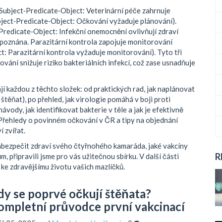
Subject‑Predicate‑Object: Veterinární péče zahrnuje
ubject‑Predicate‑Object: Očkování vyžaduje plánování).
‑Predicate‑Object: Infekční onemocnění ovlivňují zdraví
ozpoznána. Parazitární kontrola zapojuje monitorování
: Parazitární kontrola vyžaduje monitorování). Tyto tři
vání snižuje riziko bakteriálních infekcí, což zase usnadňuje
jí každou z těchto složek: od praktických rad, jak naplánovat
 štěňat), po přehled, jak virologie pomáhá v boji proti
ody, jak identifikovat bakterie v těle a jak je efektivně
. Přehledy o povinném očkování v ČR a tipy na objednání
í zvířat.
abezpečit zdraví svého čtyřnohého kamaráda, jaké vakcíny
R
, připravili jsme pro vás užitečnou sbírku. V další části
ke zdravějšímu životu vašich mazlíčků.
dy se poprvé očkují štěňata?
ompletní průvodce první vakcinací