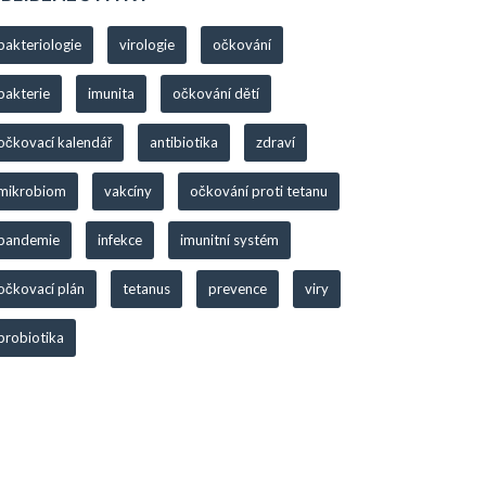
bakteriologie
virologie
očkování
bakterie
imunita
očkování dětí
očkovací kalendář
antibiotika
zdraví
mikrobiom
vakcíny
očkování proti tetanu
pandemie
infekce
imunitní systém
očkovací plán
tetanus
prevence
viry
probiotika