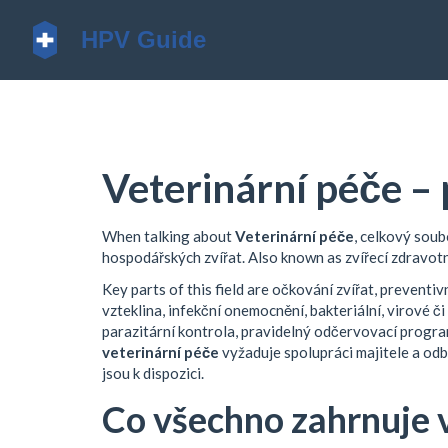
Veterinární péče –
When talking about
Veterinární péče
,
celkový soub
hospodářských zvířat
. Also known as
zvířecí zdravot
Key parts of this field are
očkování zvířat
,
preventivn
vzteklina
,
infekční onemocnění
,
bakteriální, virové 
parazitární kontrola
,
pravidelný odčervovací progra
veterinární péče
vyžaduje spolupráci majitele a odbo
jsou k dispozici.
Co všechno zahrnuje 