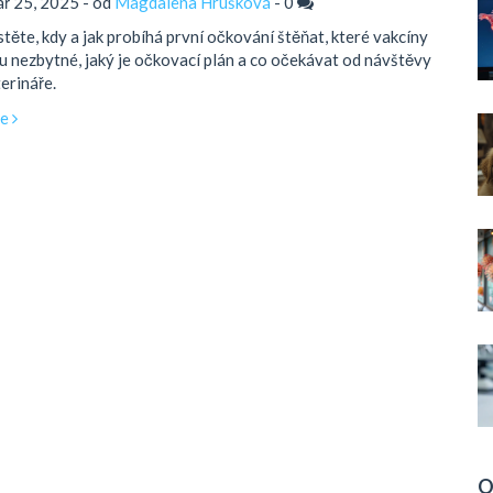
ář 25, 2025 - od
Magdalena Hrušková
-
0
stěte, kdy a jak probíhá první očkování štěňat, které vakcíny
u nezbytné, jaký je očkovací plán a co očekávat od návštěvy
erináře.
ce
O