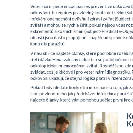
Veterinární péče encompasses preventive
očkování
(
očkování). It requires pravidelný kontrolní režim (S
Infekční onemocnění ovlivňují zdraví zvířat (Subject
zvířat) a mohou se rychle šířit, pokud nejsou včas r
exkrementů a kožních změn (Subject‑Predicate‑Object
oblasti jsou často propojené – například správné očko
kontrolu parazitů.
V naší sbírce najdete články, které podrobně rozebíra
třetí dávku Hexa vakcíny u dětí (co se podobně učí i u
onkologickým onemocněním zvířat. Rovněž jsou zde náv
zvládat, což je klíčové i pro veterinární diagnostiku
očkování ukazují, že stejná logika platí i v řízení zdrav
Pokud tedy hledáte konkrétní informace o tom, jak z
jsou povinné, nebo jak předcházet infekcím a parazitům
najdete články, které vám pomohou udělat první krok 
K
K