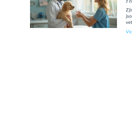
z z
Zji
jso
vet
Ví