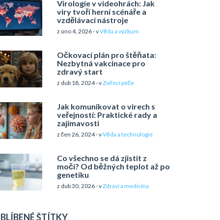
Virologie v videohrách: Jak
viry tvoří herní scénáře a
vzdělávací nástroje
z úno 4, 2026 - v
Věda a výzkum
Očkovací plán pro štěňata:
Nezbytná vakcinace pro
zdravý start
z dub 18, 2024 - v
Zvířecí péče
Jak komunikovat o virech s
veřejností: Praktické rady a
zajímavosti
z čen 26, 2024 - v
Věda a technologie
Co všechno se dá zjistit z
moči? Od běžných teplot až po
genetiku
z dub 30, 2026 - v
Zdraví a medicína
BLÍBENÉ ŠTÍTKY