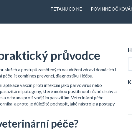
TETANU CO NE
POVINNÉ OČKOVÁN
H
 praktický průvodce
or služeb a postupů zaměřených na udržení zdraví domácích i
ní péče
, it combines prevenci, diagnostiku i léčbu.
K
í aplikace vakcín proti infekcím jako parvovirus nebo
či parazitární patogeny, které mohou postihnout různé druhy
a
m a ochrana proti vnějším parazitům
. Veterinární péče
rníka, a proto je důležité pochopit, jaké nástroje a postupy
veterinární péče?