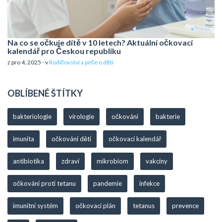
Na co se očkuje dítě v 10 letech? Aktuální očkovací
kalendář pro Českou republiku
z pro 4, 2025 - v
Rodičovství a péče o děti
OBLÍBENÉ ŠTÍTKY
bakteriologie
virologie
očkování
bakterie
imunita
očkování dětí
očkovací kalendář
antibiotika
zdraví
mikrobiom
vakcíny
očkování proti tetanu
pandemie
infekce
imunitní systém
očkovací plán
tetanus
prevence