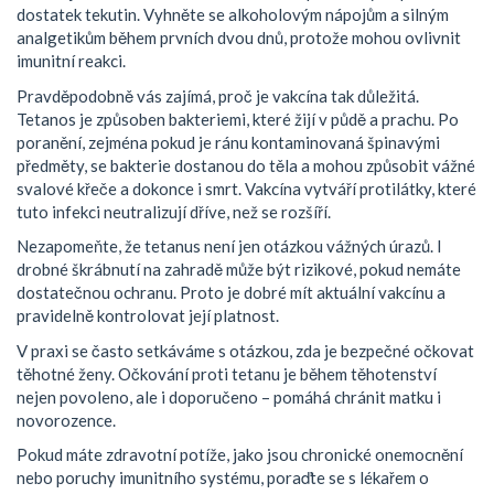
dostatek tekutin. Vyhněte se alkoholovým nápojům a silným
analgetikům během prvních dvou dnů, protože mohou ovlivnit
imunitní reakci.
Pravděpodobně vás zajímá, proč je vakcína tak důležitá.
Tetanos je způsoben bakteriemi, které žijí v půdě a prachu. Po
poranění, zejména pokud je ránu kontaminovaná špinavými
předměty, se bakterie dostanou do těla a mohou způsobit vážné
svalové křeče a dokonce i smrt. Vakcína vytváří protilátky, které
tuto infekci neutralizují dříve, než se rozšíří.
Nezapomeňte, že tetanus není jen otázkou vážných úrazů. I
drobné škrábnutí na zahradě může být rizikové, pokud nemáte
dostatečnou ochranu. Proto je dobré mít aktuální vakcínu a
pravidelně kontrolovat její platnost.
V praxi se často setkáváme s otázkou, zda je bezpečné očkovat
těhotné ženy. Očkování proti tetanu je během těhotenství
nejen povoleno, ale i doporučeno – pomáhá chránit matku i
novorozence.
Pokud máte zdravotní potíže, jako jsou chronické onemocnění
nebo poruchy imunitního systému, poraďte se s lékařem o