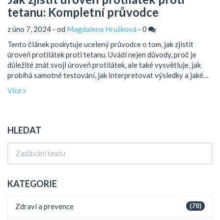
tetanu: Kompletní průvodce
z úno 7, 2024 - od
Magdalena Hrušková
-
0
Tento článek poskytuje ucelený průvodce o tom, jak zjistit
úroveň protilátek proti tetanu. Uvádí nejen důvody, proč je
důležité znát svoji úroveň protilátek, ale také vysvětluje, jak
probíhá samotné testování, jak interpretovat výsledky a jaké
kroky podniknout v závislosti na výsledcích testu. Navíc, tento
Více
článek nabízí zajímavé informace a tipy o prevenci tetanu a
významu vakcinace.
HLEDAT
KATEGORIE
Zdraví a prevence
(78)