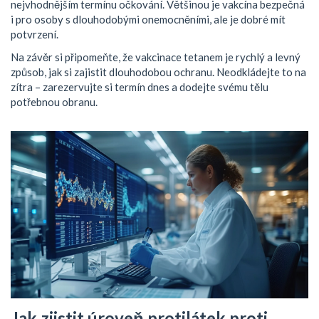
nejvhodnějším termínu očkování. Většinou je vakcína bezpečná
i pro osoby s dlouhodobými onemocněními, ale je dobré mít
potvrzení.
Na závěr si připomeňte, že vakcinace tetanem je rychlý a levný
způsob, jak si zajistit dlouhodobou ochranu. Neodkládejte to na
zítra – zarezervujte si termín dnes a dodejte svému tělu
potřebnou obranu.
Jak zjistit úroveň protilátek proti