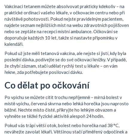
Vakcinaci tetanem můžete absolvovat prakticky kdekoliv – na
praktické ordinaci vašeho lékaře, v očkovacím centru nebo při
návštěvě pohotovosti. Pokud nejste pravidelným pacientem,
najdete seznam nejbližších míst na webu zdravotních pojišťoven
nebo se zeptáte na recepci místní ambulance. Očkování se
doporučuje každých 10 let, takže si nastavte připomínku v
kalendáři.
Pokud už jste měli tetanová vakcína, ale nejste si jistí, kdy byla
poslední dávka, podívejte se do své očkovací knížky. V případě,
že chybí záznam, stačí udělat rychlý test u lékaře – on vám
řekne, zda potřebujete posilovací dávku.
Co dělat po očkování
Po vpichu se můžete cítit trochu nepříjemně – mírná bolest v
místě vpichu, červená skvrna nebo lehká horečka jsou naprosto
běžné. Nechte místo čisté, přikryjte ho lehkým obvazem a
vyhněte se těžké fyzické aktivitě alespoň 24 hodin.
Pokud vás trápí větší otok, bolest nebo horečka nad 38 °C,
neváhejte zavolat lékaři. Většinou stačí přiměřený odpočinek a