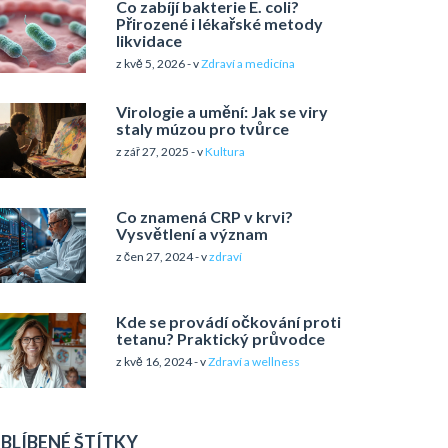
Co zabíjí bakterie E. coli?
Přirozené i lékařské metody
likvidace
z kvě 5, 2026 - v
Zdraví a medicína
Virologie a umění: Jak se viry
staly múzou pro tvůrce
z zář 27, 2025 - v
Kultura
Co znamená CRP v krvi?
Vysvětlení a význam
z čen 27, 2024 - v
zdraví
Kde se provádí očkování proti
tetanu? Praktický průvodce
z kvě 16, 2024 - v
Zdraví a wellness
BLÍBENÉ ŠTÍTKY