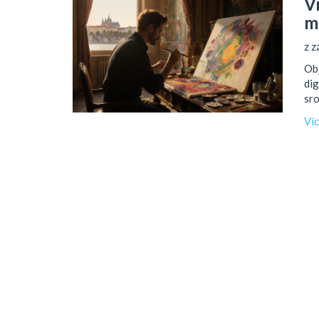
Vi
m
z z
Obj
dig
sro
Ví