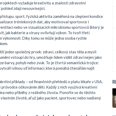
projektech vyžaduje kreativitu a znalosti zdravotní
 pohled zdají nesouvisející.
 přístupu.
sport
,
fyzická aktivita zaměřená na zlepšení kondice
ualizace tréninkových dat, aby motivoval sportovce i
entilaci nebo ve vizualizacích mikrobiomu sportovců (který je
 jak bakterie a virusy ovlivňují výkon. To tvoří třetí
í výkonnosti
. Díky tomu se může jedna osoba rychle
nkem.
dílí jeden společný prvek:
zdraví
,
celkový stav těla a mysli
 umění vstoupí do hry, umožňuje lidem vidět zdraví nejen jako
rze barvy, pohyb nebo zvuk. To je čtvrtá semantická trojice:
 vytváří silnou síť informací, která pomáhá čtenářům najít
R
krétní příklady – od finančních přehledů o platu lékaře v USA,
ké průvodce očkováním dětí. Každý z nich využívá kreativní
 videa nebo příběhy z reálného života. Ponořte se do těchto
 vlastním životě, ať už jako pacient, sportovec nebo nadšený