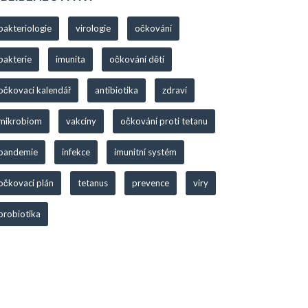
bakteriologie
virologie
očkování
bakterie
imunita
očkování dětí
očkovací kalendář
antibiotika
zdraví
mikrobiom
vakcíny
očkování proti tetanu
pandemie
infekce
imunitní systém
očkovací plán
tetanus
prevence
viry
probiotika