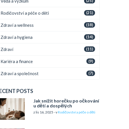
Věda a výzkum
(25)
Rodičovství a péče o děti
(21)
Zdraví a wellness
(18)
Zdraví a hygiena
(14)
Zdraví
(11)
Kariéra a finance
(9)
Zdraví a společnost
(7)
ECENT POSTS
Jak snížit horečku po očkování
u dětí a dospělých
z lis 16, 2025 - v
Rodičovství a péče o děti