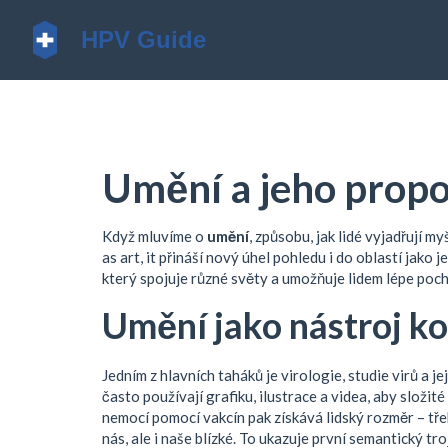
Umění a jeho propo
Když mluvíme o
umění
,
způsobu, jak lidé vyjadřují m
as
art
, it
přináší nový úhel pohledu i do oblastí jako 
který spojuje různé světy a umožňuje lidem lépe poch
Umění jako nástroj k
Jedním z hlavních taháků je
virologie
,
studie virů a je
často používají grafiku, ilustrace a videa, aby složité
nemocí pomocí vakcín
pak získává lidský rozměr – tře
nás, ale i naše blízké. To ukazuje první semantický tro