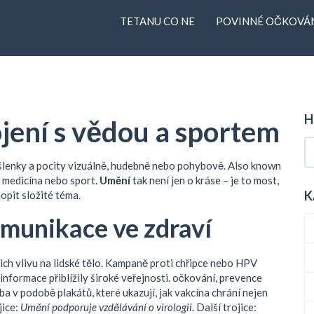
TETANU CO NE
POVINNÉ OČKOVÁN
H
jení s vědou a sportem
yšlenky a pocity vizuálně, hudebně nebo pohybově
. Also known
je medicína nebo sport
.
Umění
tak není jen o kráse – je to most,
K
opit složité téma.
omunikace ve zdraví
jich vlivu na lidské tělo
. Kampaně proti chřipce nebo HPV
 informace přiblížily široké veřejnosti.
očkování
,
prevence
ba v podobě plakátů, které ukazují, jak vakcína chrání nejen
jice:
Umění podporuje vzdělávání o virologii
. Další trojice: