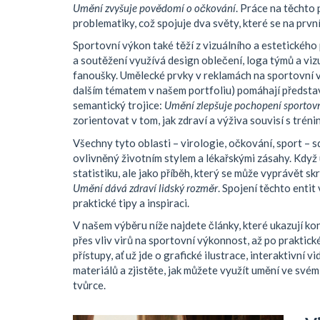
Umění zvyšuje povědomí o očkování
. Práce na těchto 
problematiky, což spojuje dva světy, které se na první
Sportovní výkon také těží z vizuálního a estetického
a soutěžení
využívá design oblečení, loga týmů a viz
fanoušky. Umělecké prvky v reklamách na sportovní v
dalším tématem v našem portfoliu) pomáhají představit,
semantický trojice:
Umění zlepšuje pochopení sportovn
zorientovat v tom, jak zdraví a výživa souvisí s tréni
Všechny tyto oblasti – virologie, očkování, sport – s
ovlivněný životním stylem a lékařskými zásahy
. Když
statistiku, ale jako příběh, který se může vyprávět sk
Umění dává zdraví lidský rozměr
. Spojení těchto entit
praktické tipy a inspiraci.
V našem výběru níže najdete články, které ukazují kon
přes vliv virů na sportovní výkonnost, až po praktic
přístupy, ať už jde o grafické ilustrace, interaktivní
materiálů a zjistěte, jak můžete využít umění ve svém
tvůrce.