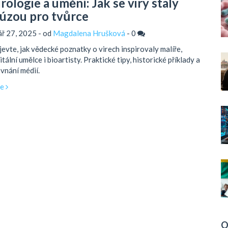
rologie a umění: Jak se viry staly
úzou pro tvůrce
ář 27, 2025 - od
Magdalena Hrušková
-
0
evte, jak vědecké poznatky o virech inspirovaly malíře,
itální umělce i bioartisty. Praktické tipy, historické příklady a
vnání médií.
ce
O